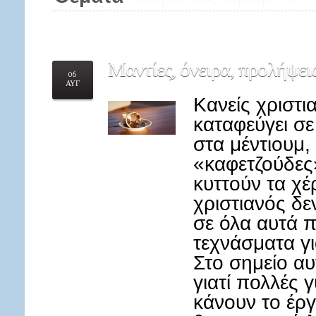
Μαντίες,
όνειρα, προλήψεις
06
ΑΥΓ
Κανείς χριστι
καταφεύγει σε
στα μέντιουμ, 
«καφετζούδες»
κυττούν τα χέρ
χριστιανός δε
σε όλα αυτά π
τεχνάσματα γ
Στο σημείο αυ
γιατί πολλές 
κάνουν το έρ