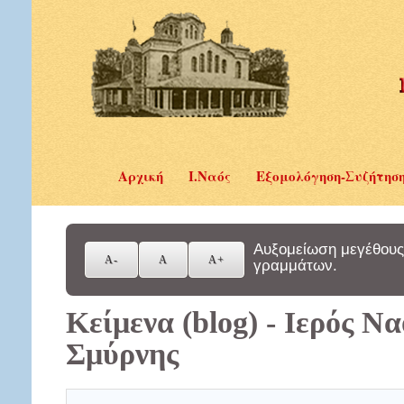
Αρχική
Ι.Ναός
Εξομολόγηση-Συζήτησ
Αυξομείωση μεγέθους
γραμμάτων.
Κείμενα (blog) - Ιερός Ν
Σμύρνης