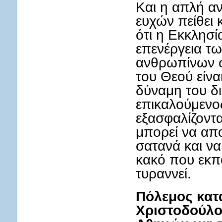
Και η απλή α
ευχών πείθει 
ότι η Εκκλησί
επενέργεια τ
ανθρωπίνων 
του Θεού είνα
δύναμη του δ
επικαλούμενος
εξασφαλίζοντα
μπορεί να απο
σατανά και ν
κακό που εκπο
τυραννεί.
Πόλεμος κατ
Χριστοδούλο