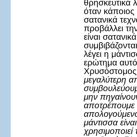
θρησκευτικά λ
όταν κάποιος 
σατανικά τεχν
προβάλλει τη
είναι σατανικ
συμβιβάζονται
λέγει η μάντι
ερώτημα αυτό 
Χρυσόστομος 
μεγαλύτερη απ
συμβουλεύουμ
μην πηγαίνουν
αποτρέπουμε α
απολογούμενοι
μάντισσα είναι
χρησιμοποιεί 