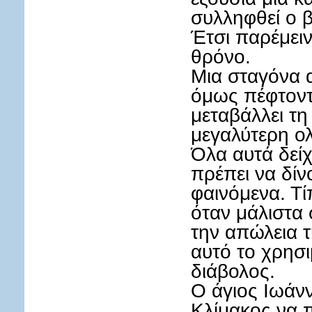
συλληφθεί ο β
Έτσι παρέμειν
θρόνο.
Μια σταγόνα αί
όμως πέφτοντ
μεταβάλλει τη
μεγαλύτερη ολ
Όλα αυτά δεί
πρέπει να δί
φαινόμενα. Τί
όταν μάλιστα 
την απώλεια τ
αυτό το χρησι
διάβολος.
Ο άγιος Ιωάν
Κλίμακος να 