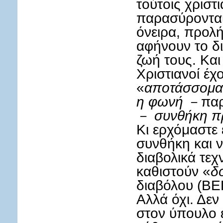
τούτοις χριστι
παρασύρονται 
όνειρα, προλήψ
αφήνουν το δι
ζωή τους. Και
Χριστιανοί έχ
«
αποτάσσομαι
η φωνή
－παρα
－
συνθήκη πρ
Κι ερχόμαστε 
συνθήκη και 
διαβολικά τε
καθιστούν «
δ
διαβόλου (ΒΕ
Αλλά όχι. Δε
στον ύπουλο 