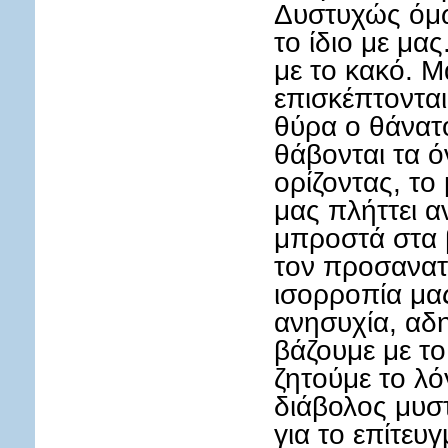
Δυστυχώς όμω
το ίδιο με μα
με το κακό. Μ
επισκέπτονται
θύρα ο θάνατο
θάβονται τα όν
ορίζοντας, το
μας πλήττει α
μπροστά στα 
τον προσανατ
ισορροπία μα
ανησυχία, αδη
βάζουμε με το
ζητούμε το λό
διάβολος μυστι
για το επίτευ