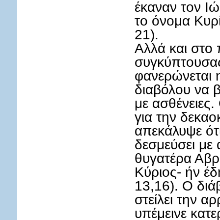
έκαναν τον Ιώ
το όνομα Κυρ
21).
Αλλά και στο
συγκύπτουσας
φανερώνεται 
διαβόλου να 
με ασθένειες.
για την δεκα
απεκάλυψε ότι
δεσμεύσει με 
θυγατέρα Αβρ
Κύριος- ήν έδ
13,16). Ο διά
στείλει την αρ
υπέμεινε κατε