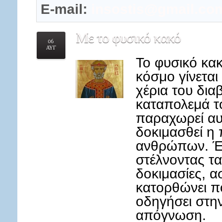
E-mail:
insostis@gmail.co
Με
το φυσικό κακό
06
ΑΥΓ
Το φυσικό κακ
κόσμο γίνετα
χέρια του δια
καταπολεμά τ
παραχωρεί αυτ
δοκιμασθεί η 
ανθρώπων. Έτ
στέλνοντας τα
δοκιμασίες, ασ
κατορθώνει π
οδηγήσει στη
απόγνωση.