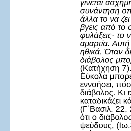
γίνεται άσχημ
συνάντηση ο
άλλα το να ζε
βγεις από το 
φυλάξεις· το 
αμαρτία. Αυτή
ηθικά. Όταν δ
διάβολος μπο
(Κατήχηση 7)
Εύκολα μπορε
εννοήσει, πόσ
διάβολος. Κι 
καταδικάζει κ
(Γ΄Βασιλ. 22, 
ότι ο διάβολο
ψεύδους, (Ιω.