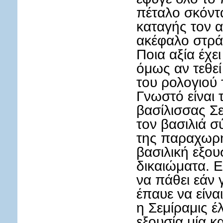
πέταλο σκόντ
καταγής τον 
ακέφαλο στρά
Ποια αξία έχε
όμως αν τεθεί
του ρολογιού 
Γνωστό είναι 
βασίλισσας Σ
τον βασιλιά σ
της παραχωρήσ
βασιλική εξου
δικαιώματα. Ε
να πάθει εάν 
έπαυε να είνα
η Σεμίραμις έ
εξουσία μία κ