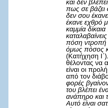
και δεν βλέπε
πως σε βάζει
δεν σου έκαν
έκανε εχθρό μ
καμμία δίκαια
καταλαβαίνεις
πόση ντροπή γ
όμως πόσος κ
(Κατήχηση Ι΄)
θέλοντας να 
είναι οι προλ
από τον διάβο
φορές βγαίνον
του βλέπει έ
ανάπηρο και τ
Αυτό είναι σατ