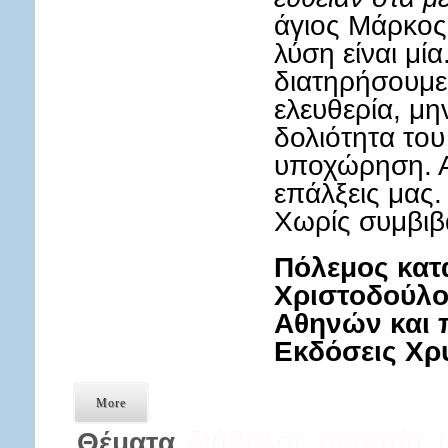
άγιος Μάρκος
λύση είναι μί
διατηρήσουμε
ελευθερία, μ
δολιότητα του
υποχώρηση. Ας
επάλξεις μας
Χωρίς συμβιβ
Πόλεμος κατ
Χριστοδούλο
Αθηνών και 
Εκδόσεις Χ
More
διάβολος
αμαρτία
Θέματα