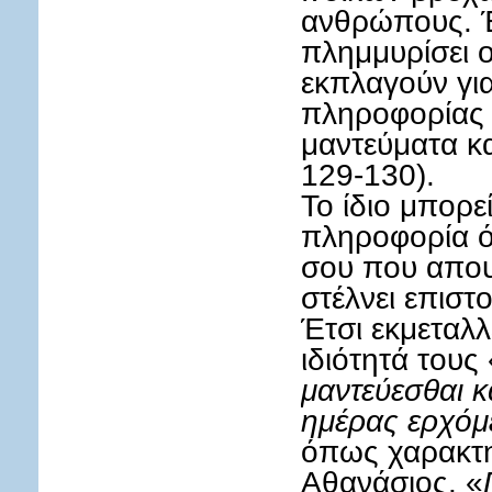
ανθρώπους. Έ
πλημμυρίσει ο
εκπλαγούν για
πληροφορίας 
μαντεύματα κ
129-130).
Το ίδιο μπορε
πληροφορία ό
σου που απου
στέλνει επιστο
Έτσι εκμεταλλ
ιδιότητά τους 
μαντεύεσθαι κ
ημέρας ερχόμ
όπως χαρακτη
Αθανάσιος. «