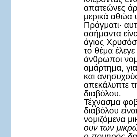
απατεώνες άρ
μερικά αθώα 
Πράγματι· αυτ
ασήμαντα είνα
άγιος Χρυσόστ
το θέμα έλεγε
άνθρωποι νομ
αμάρτημα, για
και ανησυχού
απεκάλυπτε τ
διαβόλου.
Τέχνασμα φοβ
διαβόλου είνα
νομιζόμενα μ
ουν των μικρώ
ο πονηρός δα