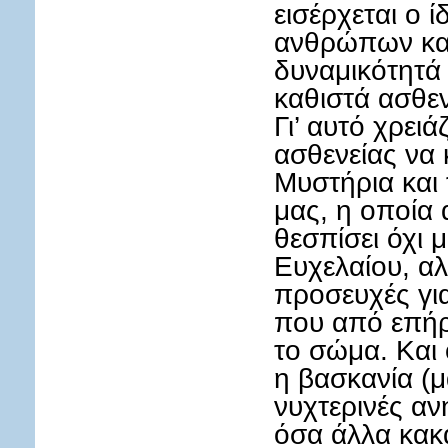
εισέρχεται ο 
ανθρώπων κα
δυναμικότητά 
καθιστά ασθεν
Γι’ αυτό χρει
ασθενείας να
Μυστήρια και 
μας, η οποία 
θεσπίσει όχι 
Ευχελαίου, αλλ
προσευχές για
που από επήρ
το σώμα. Και 
η βασκανία (μά
νυχτερινές αν
όσα άλλα κακ