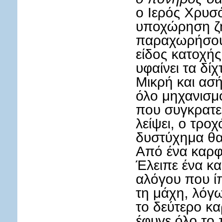
ο Ιερός Χρυσ
υποχώρηση ζη
παραχωρήσουμ
είδος κατοχής
υφαίνει τα δί
Μικρή και ασ
όλο μηχανισμό
που συγκρατεί
λείψει, ο τροχ
δυστύχημα θα
Από ένα καρφ
Έλειπε ένα κα
αλόγου που ί
τη μάχη, λόγω
το δεύτερο κα
έφυγε όλο το 