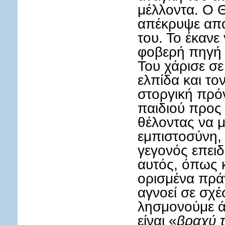
μέλλοντα. Ο 
απέκρυψε από
του. Το έκανε 
φοβερή πηγή 
Του χάρισε σε
ελπίδα και το
στοργική πρό
παιδιού προς
θέλοντας να μ
εμπιστοσύνη, 
γεγονός επειδ
αυτός, όπως κ
ορισμένα πρ
αγνοεί σε σχέ
λησμονούμε ά
είναι «
βραχύ τ