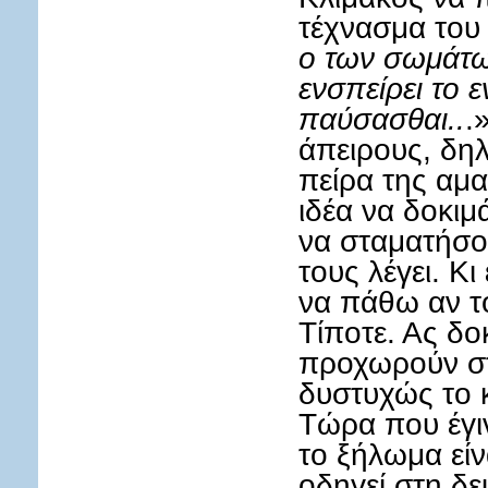
τέχνασμα του 
ο των σωμάτων
ενσπείρει το 
παύσασθαι..
.
άπειρους, δηλ
πείρα της αμα
ιδέα να δοκιμ
να σταματήσο
τους λέγει. Κι
να πάθω αν τ
Τίποτε. Ας δο
προχωρούν σ
δυστυχώς το 
Τώρα που έγι
το ξήλωμα εί
οδηγεί στη δε