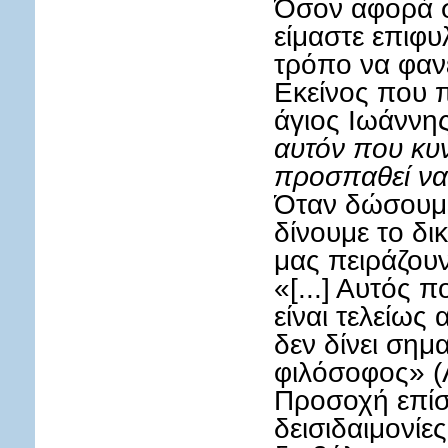
Όσον αφορά σ
είμαστε επιφυ
τρόπο να φαν
Εκείνος που πι
άγιος Ιωάννης
αυτόν που κυν
προσπαθεί να 
Όταν δώσουμε
δίνουμε το δι
μας πειράζουν
«[...] Αυτός π
είναι τελείως
δεν δίνει σημα
φιλόσοφος» (
Προσοχή επίσ
δεισιδαιμονίε