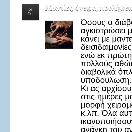
Μαντίες,
όνειρα, προλήψεις
06
ΑΥΓ
Όσους ο διάβ
αγκιστρώσει 
κάνει με μαντε
δεισιδαιμονί
ενώ εκ πρώτη
πολλούς αθώα
διαβολικά όπλ
υποδούλωση.
Κι ας αρχίσου
στις ημέρες μ
μορφή χειρομ
κ.λπ. Όλα αυτ
ικανοποιήσουν
ανάγκη του α