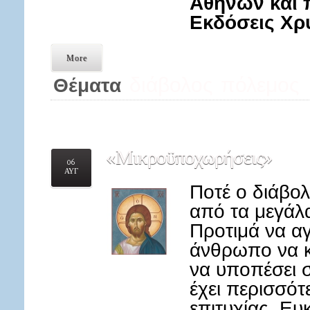
Αθηνών και 
Εκδόσεις Χ
More
διάβολος
πόλεμος
Θέματα
«Μικροϋποχωρήσεις»
06
ΑΥΓ
Ποτέ ο διάβολ
από τα μεγάλ
Προτιμά να αγ
άνθρωπο να κ
να υποπέσει 
έχει περισσότ
επιτυχίας. Ευ