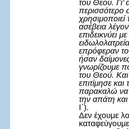
του Θεού. Γι’
περισσότερο α
χρησιμοποιεί 
ασέβεια λέγοντ
επιδεικνύει με
ειδωλολατρεία
επρόφεραν το
ήσαν δαίμονες
γνωρίζουμε ποι
του Θεού. Και
επιτίμησε και 
παρακαλώ να μ
την απάτη και
Ι΄).
Δεν έχουμε λο
καταφεύγουμε 