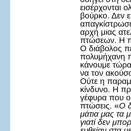
εισέρχονται ο
βούρκο. Δεν ε
απαγκίστρωση
αρχή μιας ατε
πτώσεων. Η π
Ο διάβολος πέ
πολυμήχανη π
κάνουμε τώρα
να τον ακούσ
Ούτε η παραμ
κίνδυνο. Η π
γέφυρα που οδ
πτώσεις. «
Ο δ
μάτια μας τα 
γιατί δεν μπορ
ευθείαν στα μ