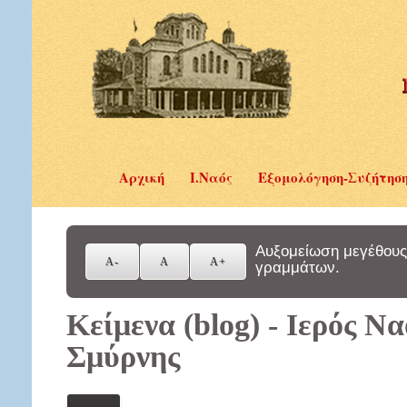
Αρχική
Ι.Ναός
Εξομολόγηση-Συζήτησ
Αυξομείωση μεγέθους
γραμμάτων.
Κείμενα (blog) - Ιερός Ν
Σμύρνης