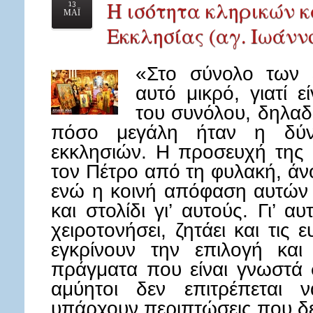
Η ισότητα κληρικών κ
13
ΜΑΪ
Εκκλησίας (αγ. Ιωάν
«Στo σύνολο των ε
αυτό μικρό, γιατί 
του συνόλου, δηλα
πόσο μεγάλη ήταν η δύ
εκκλησιών. Η προσευχή της
τον Πέτρο από τη φυλακή, άν
ενώ η κοινή απόφαση αυτών 
και στολίδι γι’ αυτούς. Γι’ α
χειροτονήσει, ζητάει και τις 
εγκρίνουν την επιλογή και
πράγματα που είναι γνωστά σ
αμύητοι δεν επιτρέπεται 
υπάρχουν περιπτώσεις που δ