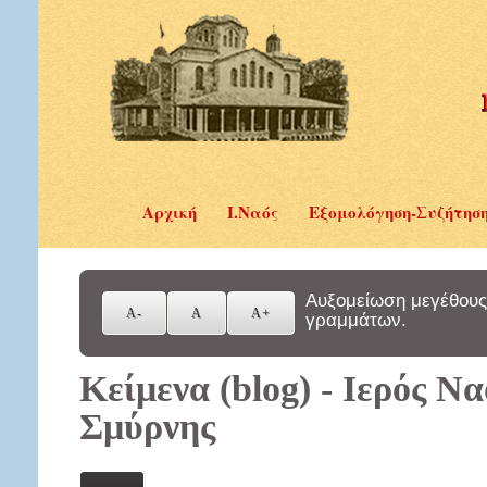
Αρχική
Ι.Ναός
Εξομολόγηση-Συζήτησ
Αυξομείωση μεγέθους
γραμμάτων.
Κείμενα (blog) - Ιερός Ν
Σμύρνης