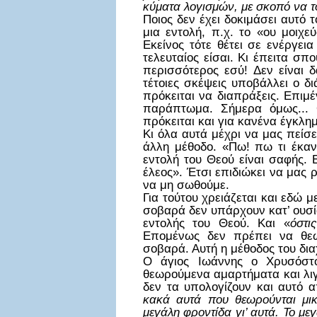
κύματα λογισμών, με σκοπό να 
Ποιος δεν έχει δοκιμάσει αυτό 
μια εντολή, π.χ. το «ου μοιχε
Εκείνος τότε θέτει σε ενέργει
τελευταίος είσαι. Κι έπειτα σπ
περισσότερος εσύ! Δεν είναι δ
τέτοιες σκέψεις υποβάλλει ο δ
πρόκειται να διαπράξεις. Επιμ
παράπτωμα. Σήμερα όμως... 
πρόκειται και για κανένα έγκλημ
Κι όλα αυτά μέχρι να μας πείσε
άλλη μέθοδο. «Πω! πω τι έκαν
εντολή του Θεού είναι σαφής. 
έλεος». Έτσι επιδιώκει να μας
να μη σωθούμε.
Για τούτου χρειάζεται και εδώ
σοβαρά δεν υπάρχουν κατ’ ουσί
εντολής του Θεού. Και «
όστι
Επομένως δεν πρέπει να θεω
σοβαρά. Αυτή η μέθοδος του δι
Ο άγιος Ιωάννης ο Χρυσόστο
θεωρούμενα αμαρτήματα και λιγ
δεν τα υπολογίζουν και αυτό απ
κακά αυτά που θεωρούνται μικρ
μεγάλη φροντίδα γι’ αυτά. Το με