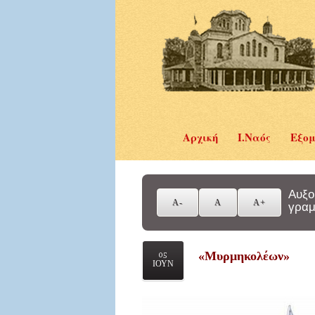
Αρχική
Ι.Ναός
Εξομ
Αυξο
γραμ
«Μυρμηκολέων»
05
ΙΟΥΝ