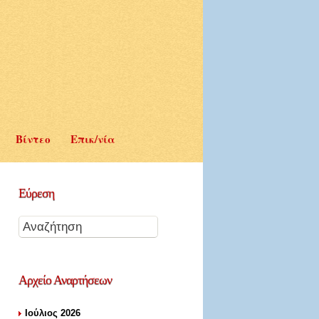
Βίντεο
Επικ/νία
Εύρεση
Αρχείο
Αναρτήσεων
Ιούλιος 2026