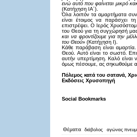
ενώ αυτό που φαίνεται μικρό κακ
(Κατήχηση ΙΑ΄).
Όλα λοιπόν τα αμαρτήματα συν
είναι έτοιμος να παράσχει τ
επιστρέψει. Ο Ιερός Χρυσόστομ
του Θεού για τη συγχώρησή μας
και να φροντίζουμε για την μέ
του Θεού
» (Κατήχηση Ι).
Κάθε παράβαση είναι αμαρτία. 
Θεού. Αυτό είναι το σωστό. Επ
αυτήν υπερτίμηση. Καλό είναι 
όμως πέσουμε, ας σηκωθούμε αμ
Πόλεμος κατά του σατανά, Χρ
Εκδόσεις Χρυσοπηγή
Social Bookmarks
Θέματα
διάβολος
αγώνας πνευμ