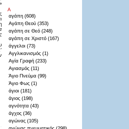
»
Α
ς
αγάπη (608)
ι
Αγάπη Θεού (353)
η
α
αγάπη σε Θεό (248)
ς
αγάπη σε Χριστό (167)
υ
άγγελοι (73)
’
Αγγλικανισμός (1)
ν
Αγία Γραφή (233)
Αγιασμός (11)
,
Άγιο Πνεύμα (99)
Άγιο Φως (1)
άγιοι (181)
άγιος (198)
αγνότητα (43)
άγχος (36)
αγώνας (105)
αγώνας πνευματικός (298)