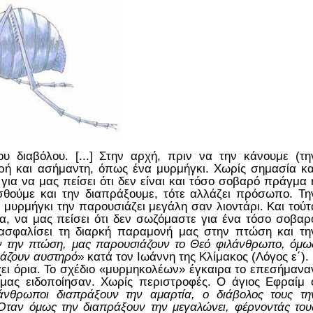
του διαβόλου. [...] Στην αρχή, πριν να την κάνουμε (τη
κρή και ασήμαντη, όπως ένα μυρμήγκι. Χωρίς σημασία κα
 για να μας πείσει ότι δεν είναι και τόσο σοβαρό πράγμα 
σθούμε και την διαπράξουμε, τότε αλλάζει πρόσωπο. Τη
 μυρμήγκι την παρουσιάζει μεγάλη σαν λιοντάρι. Και τούτ
ία, να μας πείσει ότι δεν σωζόμαστε για ένα τόσο σοβαρ
ασφαλίσει τη διαρκή παραμονή μας στην πτώση και τη
ιν την πτώση, μας παρουσιάζουν το Θεό φιλάνθρωπο, όμω
ιάζουν αυστηρό
» κατά τον Ιωάννη της Κλίμακος (Λόγος ε΄).
ει όρια. Το σχέδιο «μυρμηκολέων» έγκαιρα το επεσήμανα
 μας ειδοποίησαν. Χωρίς περιστροφές. Ο άγιος Εφραίμ 
άνθρωποι διαπράξουν την αμαρτία, ο διάβολος τους τη
. Όταν όμως την διαπράξουν την μεγαλώνει, φέρνοντάς του