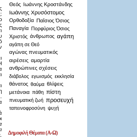
Θεός
Ιωάννης Κροστάνδης
ς
Ιωάννης Χρυσόστομος
;
ο
Ορθοδοξία
Παΐσιος Όσιος
ς
Παναγία
Πορφύριος Όσιος
ι
υ
αγάπη
Χριστός
άνθρωπος
ό
αγάπη σε Θεό
ν
αγώνας πνευματικός
ι
αιρέσεις
αμαρτία
Η
ανθρώπινες σχέσεις
α
ι
διάβολος
εγωισμός
εκκλησία
θάνατος
θλίψεις
θαύμα
ι
η
πίστη
μετάνοια
πάθη
.
προσευχή
πνευματική ζωή
α
ταπεινοφροσύνη
ψυχή
ά
ι
α
ι
Δημοφιλή
Θέματα (Α-Ω)
,