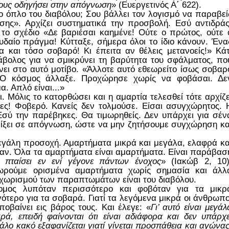
τους οδηγήσει στην απόγνωση
» (Ευεργετινός Α΄ 622).
το όπλο του διαβόλου; Σου βάλλει τον λογισμό να παραβεί
ύσης». Αρχίζει συστηματικά την προσβολή. Εσύ αντιδράς
α το σχέδιο «Δε βαριέσαι καημένε! Ούτε ο πρώτος, ούτε 
ουδαίο πράγμα! Κύτταξε, σήμερα όλοι το ίδιο κάνουν. Ένα
α και τόσο σοβαρό! Κι έπειτα αν θέλεις μετανοείς!» Κάτ
ιάβολος για να σμικρύνει τη βαρύτητα του σφάλματος, πο
ένει στο αυτό μοτίβο. «Άλλοτε αυτό εθεωρείτο ίσως σοβαρ
Ο κόσμος άλλαξε. Προχώρησε χωρίς να φοβάσαι. Δε
α. Απλό είναι...»
ι. Μόλις το κατορθώσει και η αμαρτία τελεσθεί τότε αρχίζε
ες! Φοβερό. Κανείς δεν τολμούσε. Είσαι ασυγχώρητος. 
Εσύ την παρέβηκες. Θα τιμωρηθείς. Δεν υπάρχει για σέν
 ρίξει σε απόγνωση, ώστε να μην ζητήσουμε συγχώρηση κα
 μεγάλη προσοχή. Αμαρτήματα μικρά και μεγάλα, ελαφρά κα
αν. Όλα τα αμαρτήματα είναι αμαρτήματα. Είναι παράβασ
ς πταίσει εν ενί γέγονε πάντων ένοχος
» (Ιακώβ 2, 10)
ρούμε ορισμένα αμαρτήματα χωρίς σημασία και άλλ
αχωρισμού των παραπτωμάτων είναι του διαβόλου.
μος λυπόταν περισσότερο και φοβόταν για τα μικρ
ότερο για τα σοβαρά. Γιατί τα λεγόμενα μικρά οι άνθρωπο
οβαίνει εις βάρος τους. Και έλεγε: «
Γι’ αυτό είναι μεγάλ
ά, επειδή φαίνονται ότι είναι αδιάφορα και δεν υπάρχε
γάλο κακό εξαφανίζεται γιατί γίνεται προσπάθεια και αγώνας