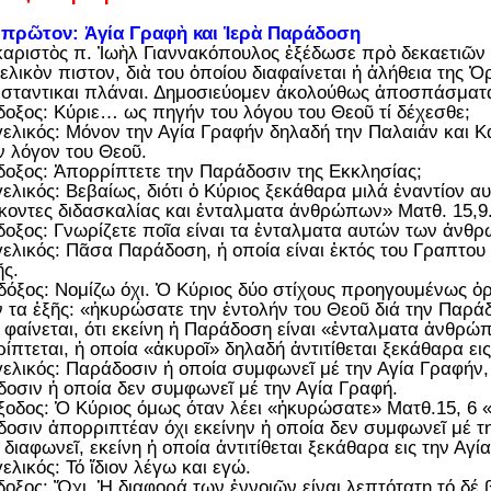
 πρῶτον: Ἁγία Γραφὴ και Ἱερὰ Παράδοση
αριστὸς π. Ἰωὴλ Γιαννακόπουλος ἐξέδωσε πρὸ δεκαετιῶν
ελικὸν πιστον, διὰ του ὁποίου διαφαίνεται ἡ ἀλήθεια της Ὀ
σταντικαι πλάναι. Δημοσιεύομεν ἀκολούθως ἀποσπάσματ
οξος: Κύριε… ως πηγήν του λόγου του Θεοῦ τί δέχεσθε;
ελικός: Μόνον την Αγία Γραφήν δηλαδή την Παλαιάν και Κ
ν λόγον του Θεοῦ.
οξος: Ἀπορρίπτετε την Παράδοσιν της Εκκλησίας;
ελικός: Βεβαίως, διότι ὁ Κύριος ξεκάθαρα μιλά ἐναντίον α
κοντες διδασκαλίας και ἐνταλματα ἀνθρώπων» Ματθ. 15,9
οξος: Γνωρίζετε ποῖα είναι τα ἐνταλματα αυτών των ἀνθ
ελικός: Πᾶσα Παράδοση, ἡ οποία είναι ἐκτός του Γραπτου 
ς.
όξος: Νομίζω όχι. Ὁ Κύριος δύο στίχους προηγουμένως ὁρ
 τα ἑξῆς: «ἠκυρώσατε την ἐντολήν του Θεοῦ διά την Παρά
 φαίνεται, ότι εκείνη ἡ Παράδοση είναι «ἐνταλματα ἀνθρώ
ίπτεται, ἡ οποία «ἀκυροῖ» δηλαδή ἀντιτίθεται ξεκάθαρα ει
ελικός: Παράδοσιν ἡ οποία συμφωνεῖ μέ την Αγία Γραφήν,
οσιν ἡ οποία δεν συμφωνεῖ μέ την Αγία Γραφή.
οδος: Ὁ Κύριος όμως όταν λέει «ἠκυρώσατε» Ματθ.15, 6 «
οσιν ἀπορριπτέαν όχι εκείνην ἡ οποία δεν συμφωνεῖ μέ τη
 διαφωνεῖ, εκείνη ἡ οποία ἀντιτίθεται ξεκάθαρα εις την Αγί
ελικός: Τό ἴδιον λέγω και εγώ.
οξος: Ὄχι. Ἡ διαφορά των ἐννοιῶν είναι λεπτότατη τό δέ 