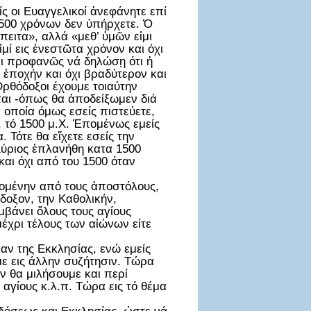
ίς οι Ευαγγελικοί ἀνεφάνητε επί
1500 χρόνων δεν ὑπήρχετε. Ὁ
πειτα», αλλά «μεθ’ ὑμῶν εἰμι
μί εις ἐνεστῶτα χρόνον και όχι
λει προφανῶς νά δηλώσῃ ότι ἡ
ἐποχήν και όχι βραδύτερον και
Ορθόδοξοι έχουμε τοιαύτην
ται -όπως θα ἀποδείξωμεν διά
 οποία όμως εσείς πιστεύετε,
, τό 1500 μ.Χ. Ἑπομένως εμείς
. Τότε θα εἴχετε εσείς την
Κύριος ἐπλανήθη κατα 1500
αι όχι από του 1500 όταν
χομένην από τους ἀποστόλους,
δοξον, την Καθολικήν,
μβάνει ὅλους τους αγίους
έχρι τέλους των αἰώνων είτε
αν της Εκκλησίας, ενώ εμείς
ε εις άλλην συζήτησιν. Τώρα
ν θα μιλήσουμε και περί
 αγίους κ.λ.π. Τώρα εις τό θέμα