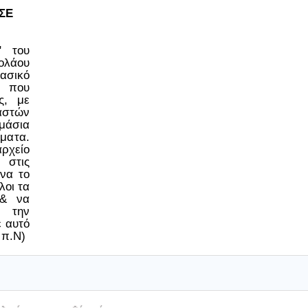
ΣΕ
ο" του
ολάου
ασικό
 που
ς, με
στών
μάσια
έματα.
ρχείο
 στις
να το
λοι τα
 & να
 την
ε αυτό
 π.Ν)