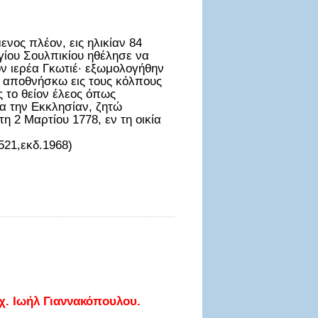
νος πλέον, εις ηλικίαν 84
Αγίου Σουλπικίου ηθέλησε να
τον ιερέα Γκωτιέ· εξωμολογήθην
ω, αποθνήσκω εις τους κόλπους
ς το θείον έλεος όπως
α την Εκκλησίαν, ζητώ
η 2 Μαρτίου 1778, εν τη οικία
 521,εκδ.1968)
 Ιωήλ Γιαννακόπουλου.