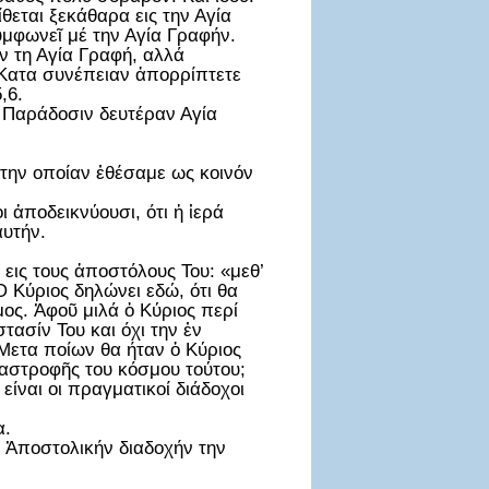
θεται ξεκάθαρα εις την Αγία
υμφωνεῖ μέ την Αγία Γραφήν.
 τη Αγία Γραφή, αλλά
 Κατα συνέπειαν ἀπορρίπτετε
,6.
ν Παράδοσιν δευτέραν Αγία
 την οποίαν ἐθέσαμε ως κοινόν
 ἀποδεικνύουσι, ότι ἡ ἱερά
αυτήν.
 εις τους ἀποστόλους Του: «μεθ’
 Κύριος δηλώνει εδώ, ότι θα
ος. Ἀφοῦ μιλά ὁ Κύριος περί
ασίν Του και όχι την ἐν
Μετα ποίων θα ήταν ὁ Κύριος
ταστροφῆς του κόσμου τούτου;
ίναι οι πραγματικοί διάδοχοι
α.
ην Ἀποστολικήν διαδοχήν την