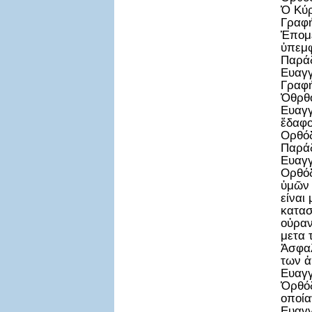
Ὁ Κύρ
Γραφή
Ἑπομέ
ὑπεμφ
Παράδ
Ευαγγ
Γραφή
Ὀθρθό
Ευαγγ
ἔδαφο
Ορθόδ
Παράδ
Ευαγγ
Ορθόδ
ὑμῶν 
είναι
κατασ
οὐραν
μετα 
Ἀσφαλ
των ἀ
Ευαγγ
Ὁρθόδ
οποία
Ευαγγ