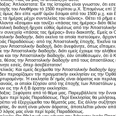
οξος: Ἁπλούστατα: Ἐκ της ἱστορίας είναι γνωστον, ότι εσε
ποχῆς του Λουθήρου τό 1500 περίπου μ.Χ. Ἑπομένως επί 
ς όμως δεν είπε «μεθ’ ὑμῶν ἔσομαι από του 1500 μ.χ. και ἔ
 τα ἡμέρας μέχρι συντελείας του αἰῶνος». Θέτει τό ρῆμα εἰ
έλλοντα «ἔσομαι» και τονίζει «πάσας τας ἡμέρας» διότι θέ
ολική διαδοχή ἤρχισε εὐθύς ἀμέσως από την Ἀποστολικήν 
 ἐν συνεχείᾳ «πάσας τας ἡμέρας» ἄνευ διακοπῆς. Εμείς οι 
ολικήν διαδοχήν, διότι εκείνα τα οποία πιστεύομεν, ἄρχον
εράς Παραδόσεως- από της Ἀποστολικῆς ἐποχῆς. Ἐκεῖνα τα
χουν Ἀποστολικήν διαδοχή, διότι ἀνεφάνητε, όπως εἴπαμεν
ε την Ἀποστολικήν διαδοχήν, διότι εμείς έχουμε την αλήθεια
ια και την Ἀποστολικήν διαδοχήν, ἐάν ὑποθέσωμεν, ότι ὁ 
α, θέσας την Ἀποστολικήν διαδοχήν από τους ἀποστόλους κ
νητε εσείς, ὅπερ ἀσεβέστατον!
ελικός: Και εμείς δεχόμεθα την Ἀποστολικήν διαδοχήν ἀρ
δεν περιορίζομεν την πραγματικήν εκκλησίαν εις την Ὀρθό
ρτυρομένην. Ἡ εκκλησία δι’ ημάς είναι ἀόρατος και περιλα
ιανούς, οι οποίοι ἔζησαν από της ἐποχῆς των Ἀποστόλων μ
υν εις την Α ἤ Β ὁρατην εκκλησίαν.
οξος: Ξεφύγατε από τό θέμα μας. Παρεμβάλλετε την ἔννοι
ῦμεν περί Ιεράς Παραδόσεως. Περί Εκκλησίας θα μιλήσουμ
ρέπει νά ἐξερχώμεθα του θέματός μας. Εις άλλην συζήτησι
σίας, ἄν αυτή είναι μόνον ἀόρατος, ἀποτελεῖται μόνον από
Ὁ λόγος μας είναι περί Ιεράς Παραδόσεως.