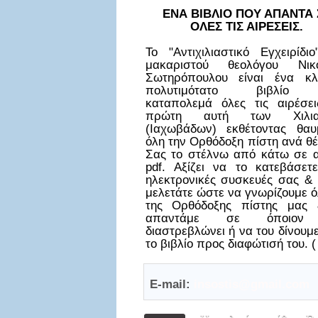
ΕΝΑ ΒΙΒΛΙΟ ΠΟΥ ΑΠΑΝΤΑ 
ΟΛΕΣ ΤΙΣ ΑΙΡΕΣΕΙΣ.
Το "Αντιχιλιαστικό Εγχειρίδι
μακαριστού θεολόγου Νικ
Σωτηρόπουλου είναι ένα κλ
πολυτιμότατο βιβλίο
καταπολεμά όλες τις αιρέσει
πρώτη αυτή των Χιλια
(Ιαχωβάδων) εκθέτοντας θαυ
όλη την Ορθόδοξη πίστη ανά θ
Σας το στέλνω από κάτω σε α
pdf. Αξίζει να το κατεβάσετε
ηλεκτρονικές συσκευές σας & 
μελετάτε ώστε να γνωρίζουμε ό
της Ορθόδοξης πίστης μας
απαντάμε σε όποιον
διαστρεβλώνει ή να του δίνουμ
το βιβλίο προς διαφώτισή του. (
E-mail:
insostis@gmail.com