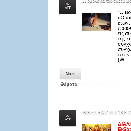
Η
ομολογία του άθεου Βο
07
ΑΥΓ
"Ο Βο
«Ο υπ
ετών,
προσθ
εις α
της κ
συγχω
συγχώ
του κ
(Will
More
αθεΐα
θάνατος
Θέματα
ΒΙΒΛΙΟ:
ΔΙΑΛΟΓΙΚΗ 
07
ΑΥΓ
ΔΙΑΛ
Εκδό