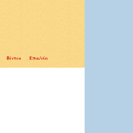
Βίντεο
Επικ/νία