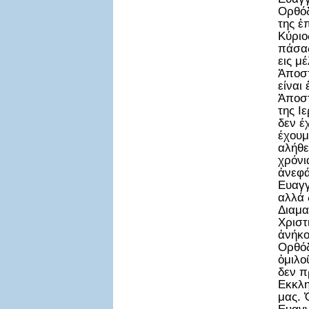
Ορθόδ
της ἐ
Κύριο
πάσας
εις μ
Ἀποστ
είναι
Ἀποστ
της Ι
δεν έ
έχουμ
αλήθε
χρόνι
ἀνεφά
Ευαγγ
αλλά 
Διαμα
Χριστ
ἀνήκο
Ορθόδ
ὁμιλο
δεν π
Εκκλη
μας. 