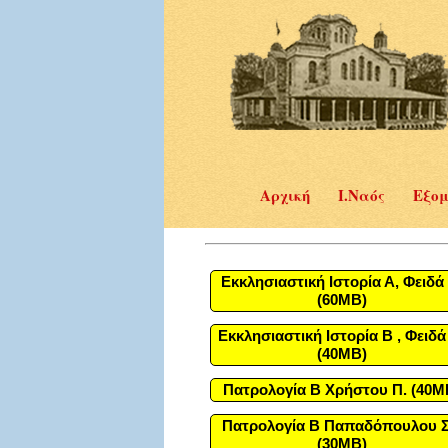
Αρχική
Ι.Ναός
Εξομ
Εκκλησιαστική Ιστορία Α, Φειδά 
(60MB)
Εκκλησιαστική Ιστορία Β , Φειδά
(40MB)
Πατρολογία Β Χρήστου Π. (40M
Πατρολογία Β Παπαδόπουλου Σ
(30MB)