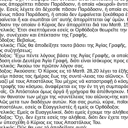
ιος ἀπορρίπτει πᾶσαν Παράδοσιν, ἡ οποία «ἀκυροῖ» ἀντιτί
ν. Εσείς λέγετε ότι δέχεσθε πᾶσαν Παράδοσιν, ἡ οποία σ
νως πᾶσα Παράδοση, ἡ οποία δεν ἐμφαίνεται ξεκάθαρα ἐν
αίνεται ἤ και σιωπᾶται ὑπ’ αυτής ἀπορρίπτεται ὑφ’ ὑμῶν.
οσιν την οποίαν ὁ Κύριος δεν ἀπορρίπτει διά του Ματθ. 15
ελικός: Έτσι σκεπτόμενοι εσείς οι Ορθόδοξοι θεωρεῖτε τη
ν, συνέχειαν και ἐπέκτασιν της Γραφῆς.
δοξος: Βεβαίως.
ελικός: Πῶς θα ἀποδείξητε τουτο βάσει της Ἁγίας Γραφῆς,
ς συζητήσεως;
οξος: Ἔχω πέντε λόγους βάσει της Ἁγίας Γραφῆς, οι οποίοι
οση είναι Δευτέρα Ἁγία Γραφή, διότι είναι ἰσόκυρος προς 
ελικός: Ἀκούω τον πρῶτον λόγον σας.
οξος: Ἀκούσατε: Ὁ Κύριος εις τό Ματθ. 28,20 λέγει τα ἑξῆς
εἰμι πάσας τας ἡμέρας ἕως της συντέ¬λειας του αἰῶνος». Ὁ
 μαζί μέ τους Αποστόλους Του μέχρις νά καταστραφῇ ὁ κόσμ
τροφῆς του κόσμου, ἀναφέρεται εις την ἐν τη γη συμπαράστ
οῖς. Οι Ἀπόστολοι όμως ἀργά ἤ γρήγορα θα ἀπέθνησκον. 
τον θανατον των μέχρι της «συντέλειας του αἰῶνος»της κα
ῶς μετα των διαδόχων αυτών. Και σας ρωτώ, κύριε, ποῖοι ε
ποστόλων, εσείς οι Εὐαγγελιστές ἤ εμείς οι Ορθόδοξοι;
ελικός: Εμείς οι Ευαγγελικοί, διότι εμείς έχουμε την αλήθει
οξος: Ὄχι, δεν έχετε εσείς την αλήθεια, διότι δεν έχετε τ
ν ὑπεσχέθη ὁ Κύριος εις τους Αποστόλους Του.
ελικός: Πῶς θα μας τό ἀποδείξητε αυτό;