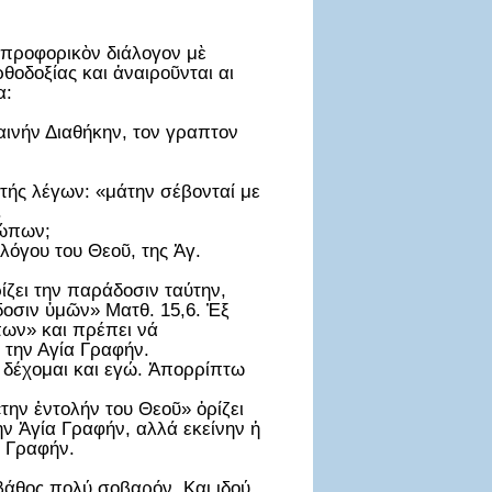
 προφορικὸν διάλογον μὲ
ρθοδοξίας και ἀναιροῦνται αι
α:
αινήν Διαθήκην, τον γραπτον
υτής λέγων: «μάτην σέβονταί με
.
ρώπων;
λόγου του Θεοῦ, της Ἁγ.
ίζει την παράδοσιν ταύτην,
δοσιν ὑμῶν» Ματθ. 15,6. Ἐξ
πων» και πρέπει νά
ς την Αγία Γραφήν.
 δέχομαι και εγώ. Ἀπορρίπτω
την ἐντολήν του Θεοῦ» ὁρίζει
ν Ἁγία Γραφήν, αλλά εκείνην ἡ
α Γραφήν.
βάθος πολύ σοβαρόν. Και ιδού.