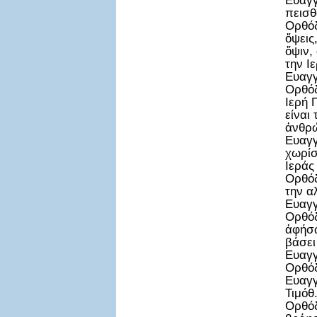
Ευαγγ
πεισθ
Ορθόδ
ὄψεις
ὄψιν,
την Ι
Ευαγγ
Ορθόδ
Ιερή 
είναι
ἀνθρώ
Ευαγγ
χωρίσ
Ιεράς
Ορθόδ
την α
Ευαγγ
Ορθόδ
ἀφήσω
βάσει
Ευαγγ
Ορθόδ
Ευαγγ
Τιμόθ.
Ορθόδ