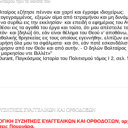
λταίρου πριν το θάνατό του
λταίρος εζήτησε πένναν και χαρτί και έγραψε ιδιοχείρως:
ογεγραμμένος, εξεμών αίμα από τετραμήνου και μη δυνάμε
 να συρθώ εις την εκκλησίαν· και επειδή ο εφημέριος του 
έσει εις τα αγαθά του έργα και τούτο, ότι μου απέστειλε 
υτόν· και [δηλώ] ότι, εάν είναι θέλημα του Θεού ν’ αποθάν
αθολικής θρησκείας εις τους οποίους εγεννήθην, ελπίζων ει
ρήση όλα μου τα σφάλματα· και ότι, εάν ποτέ εσκανδάλισ
ρησιν από τον Θεόν και από αυτήν. - Ο δηλών Βολταίρος τ
. μαρκησίου ντε Βιλλέτ»"
 Durant, Παγκόσμιος Ιστορία του Πολιτισμού τόμος Ι 2, σελ.
ΣΥΖΗΤΗΣΙΣ ΕΥΑΓΓΕΛΙΚΩΝ ΚΑΙ ΟΡΘΟΔΟΞΩΝ
ΟΓΙΚΗ ΣΥΖΗΤΗΣΙΣ ΕΥΑΓΓΕΛΙΚΩΝ ΚΑΙ ΟΡΘΟΔΟΞΩΝ, αρχ.
σεις Πουρνάρα.