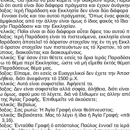
ελικός: Θα ἤθελα νά μου κάμετε την διάκρισιν Ιεράς Παρ
ῶ ότι αυτά είναι δύο διάφορα πράγματα και έχουν ἀνάγκην
οξος: Ιερή Παράδοση και Εκκλησία δεν είναι δύο διάφορα
, ἔννοιαι ἑνός και του αυτού πράγματος. Ὅπως ένας φακός
 ἀμφίκοιλος από την άλλην είναι όμως ὁ ίδιος φακός τό ἴδιο
ερήν Παράδοσιν και την Εκκλησίαν.
ελικός: Ποῖοι είναι αι δύο διάφοροι αὖται ὄψεις του αυτού 
οξος: Ιερή Παράδοση είναι τα πιστευόμενα, εκκλησία είνα
Παράδοση ἀποτελεῖ τό ἀόρατον στοιχεῖον της ἐν τη γη Εκκλ
 τό ὁρατον στοιχεῖον των πιστευόντων εις τό Χριστον, τό ο
πους, διοικοῦντας και διοικουμένους.
ελικός: Ἐφ’ όσον έτσι θέτετε εσείς τα ὅρια Ιεράς Παραδόσ
ω τό θέμα περί Εκκλησίας, ώστε νά μή εἴμεθα ἐκτός θέμα
 Παραδόσεως θέμα μας.
οξος: Είπαμε, ότι εσείς οι Ευαγγελικοί δεν έχετε την Ἀποσ
λήθεια, διότι ἀνεφάνητε τό 1500 μ.Χ.
ελικός: Αυτά είναι σοφιστεῖαι. Ἀφήσετέ τα.
οξος: Δεν είναι σοφιστεῖαι αλλά σοφία, ἀλήθεια, διότι είνα
 όμως, αφού μου τό λέγετε, διά νά ἔλθωμεν εις άλλην απ
 της Ἁγίας Γραφῆς. Ἐπιθυμεῖτε νά ἀκούσετε;
ελικός: Βεβαίως.
οξος: Σας ρωτώ: Ἡ Ἁγία Γραφή είναι θεόπνευστος;
ελικός: Βεβαιότατα. Μας τό λέγει ἡ ίδια ἡ Ἁγία Γραφή: «
 3,16).
οξος: Ἐνταῦθα Γραφή ὁ απόστολος Παύλος ἐννοεῖ τα ἱερά