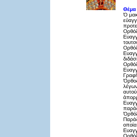
Θέμα
Ὁ μακ
εὐαγγ
προτε
Ορθόδ
Ευαγγ
τουτο
Ορθόδ
Ευαγγ
διδάσ
Ορθόδ
Ευαγγ
Γραφῆ
Ὀρθοδ
λέγων
αυτού
ἀπορρ
Ευαγγ
παράδ
Ὀρθόξ
Παράδ
οποία
Ευαγγ
Ορθόδ