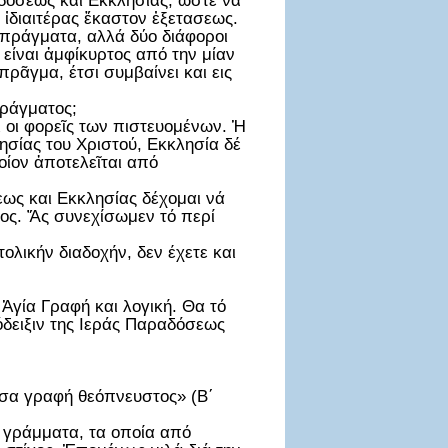
αδόσεως και Εκκλησίας, ώστε νά
 ἰδιαιτέρας ἕκαστον ἐξετασεως.
 πράγματα, αλλά δύο διάφοροι
 είναι ἀμφίκυρτος από την μίαν
 πρᾶγμα, έτσι συμβαίνει και εις
πράγματος;
ι οι φορεῖς των πιστευομένων. Ἡ
ησίας του Χριστού, Εκκλησία δέ
ποίον ἀποτελεῖται από
εως και Εκκλησίας δέχομαι νά
τος. Ἄς συνεχίσωμεν τό περί
τολικήν διαδοχήν, δεν έχετε και
ι Ἁγία Γραφή και λογική. Θα τό
όδειξιν της Ιεράς Παραδόσεως
πᾶσα γραφή θεόπνευστος» (Β΄
 γράμματα, τα οποία από