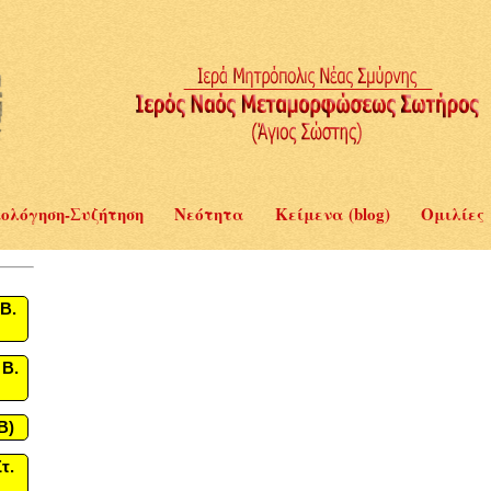
ολόγηση-Συζήτηση
Νεότητα
Κείμενα (blog)
Ομιλίες
Β.
 Β.
B)
τ.