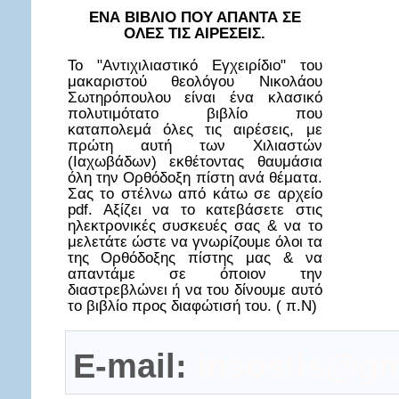
ΕΝΑ ΒΙΒΛΙΟ ΠΟΥ ΑΠΑΝΤΑ ΣΕ
ΟΛΕΣ ΤΙΣ ΑΙΡΕΣΕΙΣ.
Το "Αντιχιλιαστικό Εγχειρίδιο" του
μακαριστού θεολόγου Νικολάου
Σωτηρόπουλου είναι ένα κλασικό
πολυτιμότατο βιβλίο που
καταπολεμά όλες τις αιρέσεις, με
πρώτη αυτή των Χιλιαστών
(Ιαχωβάδων) εκθέτοντας θαυμάσια
όλη την Ορθόδοξη πίστη ανά θέματα.
Σας το στέλνω από κάτω σε αρχείο
pdf. Αξίζει να το κατεβάσετε στις
ηλεκτρονικές συσκευές σας & να το
μελετάτε ώστε να γνωρίζουμε όλοι τα
της Ορθόδοξης πίστης μας & να
απαντάμε σε όποιον την
διαστρεβλώνει ή να του δίνουμε αυτό
το βιβλίο προς διαφώτισή του. ( π.Ν)
E-mail:
insostis@gm