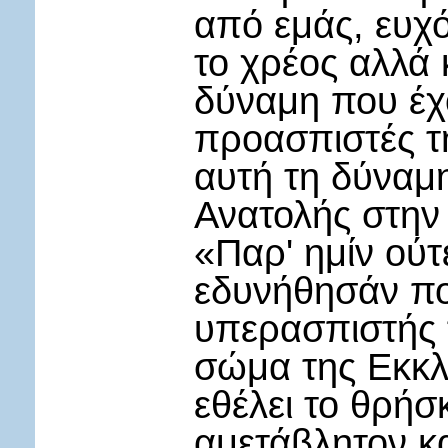
από εμάς, ευχ
το χρέος αλλά 
δύναμη που έχ
προασπιστές τη
αυτή τη δύναμη
Ανατολής στην 
«Παρ' ημίν ούτ
εδυνήθησάν ποτ
υπερασπιστής τ
σώμα της Εκκλη
εθέλει το θρή
αμετάβλητον κ