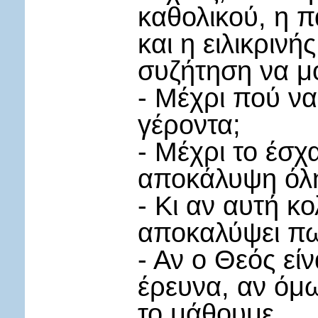
καθολικού, η 
και η ειλικριν
συζήτηση να μο
- Μέχρι πού να
γέροντα;
- Μέχρι το έσχα
αποκάλυψη όλη
- Κι αν αυτή κ
αποκαλύψει πω
- Αν ο Θεός εί
έρευνα, αν όμω
το μάθουμε.