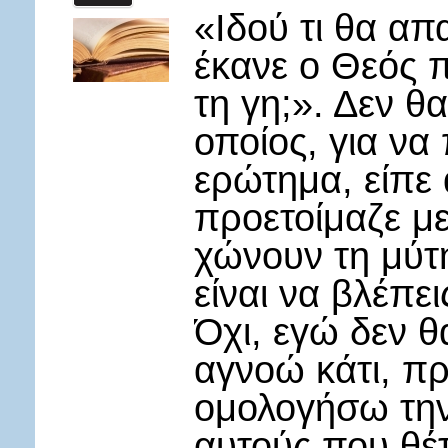
«Ιδού τι θα απ
έκανε ο Θεός π
τη γη;». Δεν θ
οποίος, για να
ερώτημα, είπε
προετοίμαζε με
χώνουν τη μύτ
είναι να βλέπε
Όχι, εγώ δεν 
αγνοώ κάτι, πρ
ομολογήσω την
αυτούς που θέτ