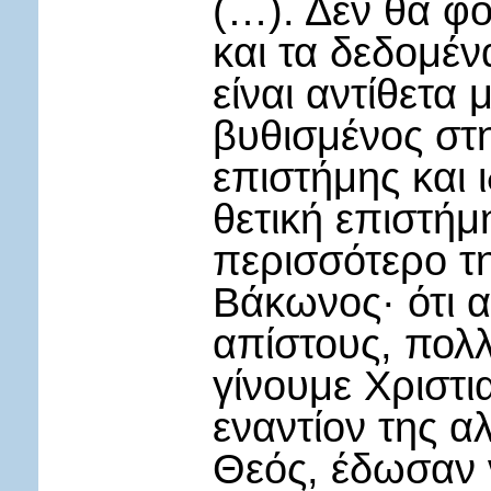
(…). Δεν θα φ
και τα δεδομέν
είναι αντίθετα 
βυθισμένος στ
επιστήμης και ι
θετική επιστήμ
περισσότερο τ
Βάκωνος· ότι α
απίστους, πολλ
γίνουμε Χριστια
εναντίον της α
Θεός, έδωσαν 