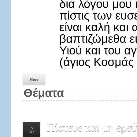
δια λόγου μου 
πίστις των ευ
είναι καλή και 
βαπτιζώμεθα ει
Υιού και του α
(άγιος Κοσμάς 
More
Ορθοδοξία
Θέματα
Πίστευε
και μη ερεύ
09
ΑΥΓ