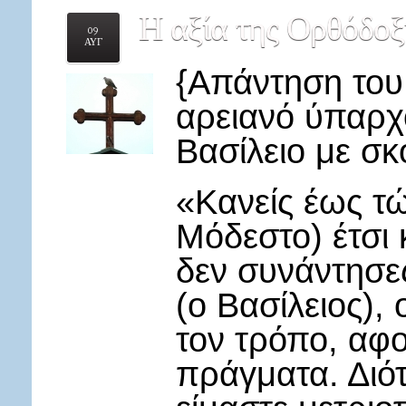
Η
αξία της Ορθόδοξ
09
ΑΥΓ
{Απάντηση του
αρειανό ύπαρχ
Βασίλειο με σκ
«Κανείς έως τώ
Μόδεστο) έτσι 
δεν συνάντησε
(ο Βασίλειος),
τον τρόπο, αφο
πράγματα. Διότ