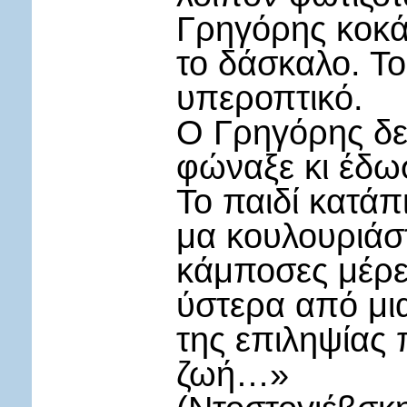
Γρηγόρης κοκάλ
το δάσκαλο. Το
υπεροπτικό.
Ο Γρηγόρης δε
φώναξε κι έδω
Το παιδί κατάπ
μα κουλουριάστ
κάμποσες μέρες
ύστερα από μι
της επιληψίας 
ζωή…»