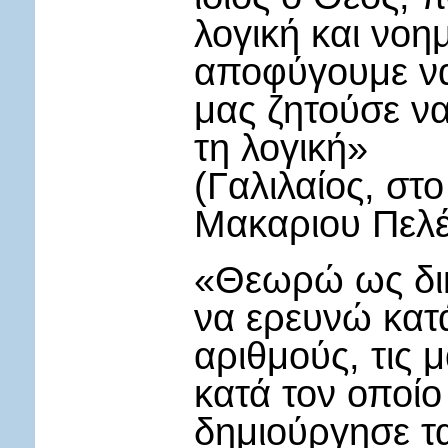
λογική και νοη
αποφύγουμε να
μας ζητούσε ν
τη λογική»
(Γαλιλαίος, στ
Μακαριου Πελέ
«Θεωρώ ως δικ
να ερευνώ κατ
αριθμούς, τις 
κατά τον οποί
δημιούργησε τα