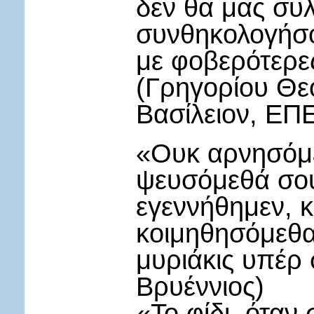
δεν θα μας συλ
συνθηκολογήσο
με φοβερότερε
(Γρηγορίου Θε
Βασίλειον, ΕΠΕ
«Ουκ αρνησόμε
ψευσόμεθά σου
εγεννήθημεν, κ
κοιμηθησόμεθα·
μυριάκις υπέρ
Βρυέννιος)
«Το φίδι, όταν