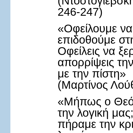
(Ντοστογιέβσκ
246-247)
«Οφείλουμε να 
επιδοθούμε στ
Οφείλεις να ξε
απορρίψεις την
με την πίστη»
(Μαρτίνος Λού
«Μήπως ο Θεός
την λογική μα
πήραμε την κρι