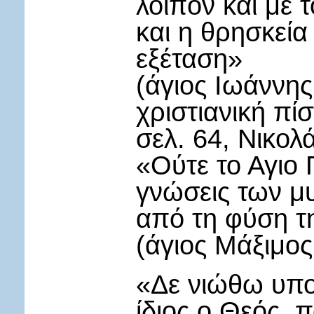
λοιπόν και με 
και η θρησκεία
εξέταση»
(άγιος Ιωάννη
χριστιανική πί
σελ. 64, Νικολ
«Ούτε το Αγιο 
γνώσεις των μ
από τη φύση τ
(άγιος Μάξιμο
«Δε νιώθω υπο
ίδιος ο Θεός, 