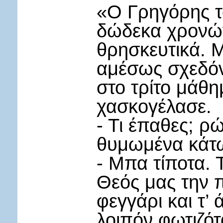
«Ο Γρηγόρης το
δώδεκα χρονών
θρησκευτικά. 
αμέσως σχεδόν
στο τρίτο μάθη
χασκογέλασε.
- Τι έπαθες; ρ
θυμωμένα κάτω
- Μπα τίποτα. 
Θεός μας την π
φεγγάρι και τ’
λοιπόν φωτιζό