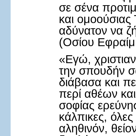
σε σένα προτιμ
και ομοούσιας Τ
αδύνατον να ζή
(Οσίου Εφραίμ 
«Εγώ, χριστιαν
την σπουδήν σ
διάβασα και πε
περί αθέων και
σοφίας ερεύνησ
κάλπικες, όλες
αληθινόν, θείον