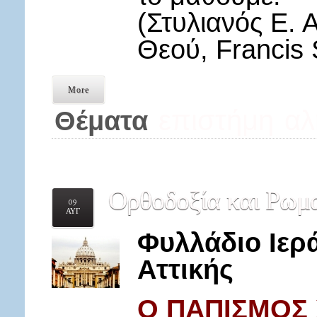
(Στυλιανός Ε.
Θεού, Francis S
More
επιστήμη
αλ
Θέματα
Ορθοδοξία
και Ρωμα
09
ΑΥΓ
Φυλλάδιο Ιε
Αττικής
Ο ΠΑΠΙΣΜΟΣ 