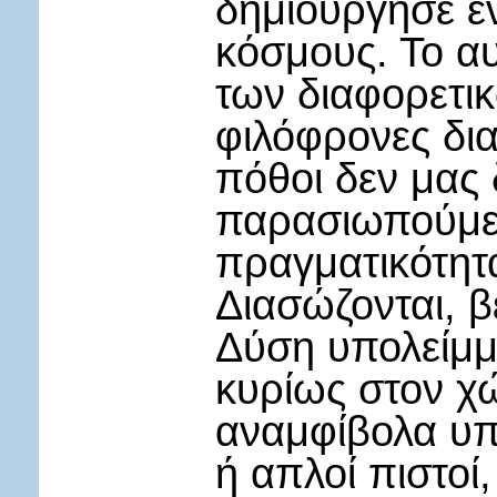
δημιούργησε έ
κόσμους. Το α
των διαφορετι
φιλόφρονες διαθ
πόθοι δεν μας 
παρασιωπούμε 
πραγματικότητ
Διασώζονται, β
Δύση υπολείμμ
κυρίως στον χ
αναμφίβολα υπ
ή απλοί πιστοί