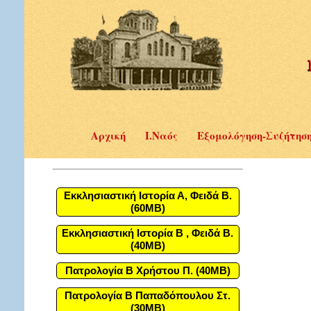
Αρχική
Ι.Ναός
Εξομολόγηση-Συζήτησ
Εκκλησιαστική Ιστορία Α, Φειδά Β.
(60MB)
Εκκλησιαστική Ιστορία Β , Φειδά Β.
(40MB)
Πατρολογία Β Χρήστου Π. (40MB)
Πατρολογία Β Παπαδόπουλου Στ.
(30MB)