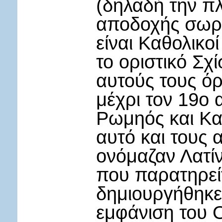
(δηλαδή την πλ
αποδοχής σωρε
είναι Καθολικοί
το οριστικό Σχ
αυτούς τους όρ
μέχρι τον 19ο 
Ρωμηός και Καθ
αυτό και τους 
ονόμαζαν Λατί
που παρατηρεί
δημιουργήθηκε 
εμφάνιση του 