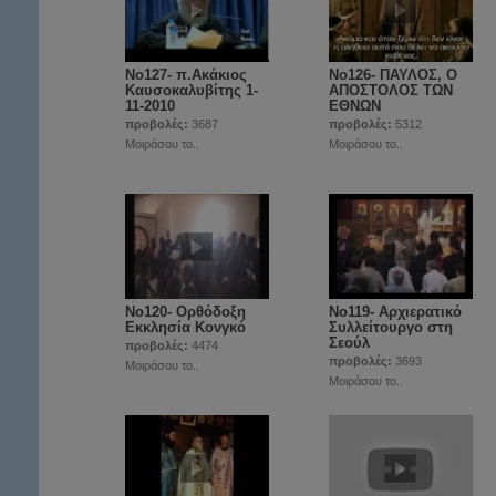
Νο127- π.Ακάκιος
Νο126- ΠΑΥΛΟΣ, Ο
Καυσοκαλυβίτης 1-
ΑΠΟΣΤΟΛΟΣ ΤΩΝ
11-2010
ΕΘΝΩΝ
προβολές:
3687
προβολές:
5312
Μοιράσου το..
Μοιράσου το..
Νο120- Ορθόδοξη
Νο119- Αρχιερατικό
Εκκλησία Κονγκό
Συλλείτουργο στη
Σεούλ
προβολές:
4474
προβολές:
3693
Μοιράσου το..
Μοιράσου το..