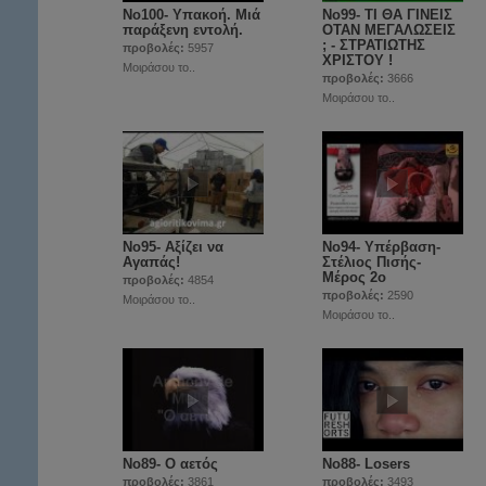
Νο100- Υπακοή. Μιά
Νο99- ΤΙ ΘΑ ΓΙΝΕΙΣ
παράξενη εντολή.
ΟΤΑΝ ΜΕΓΑΛΩΣΕΙΣ
; - ΣΤΡΑΤΙΩΤΗΣ
προβολές:
5957
ΧΡΙΣΤΟΥ !
Μοιράσου το..
προβολές:
3666
Μοιράσου το..
No95- Αξίζει να
Νο94- Υπέρβαση-
Αγαπάς!
Στέλιος Πισής-
Μέρος 2ο
προβολές:
4854
προβολές:
2590
Μοιράσου το..
Μοιράσου το..
No89- Ο αετός
No88- Losers
προβολές:
3861
προβολές:
3493