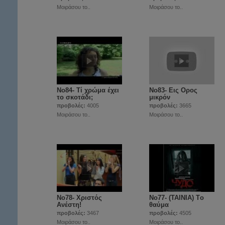
Μοιράσου το..
Μοιράσου το..
Νο84- Τί χρώμα έχει
Νο83- Εις Ορος
το σκοτάδι;
μικρόν
προβολές:
4005
προβολές:
3665
Μοιράσου το..
Μοιράσου το..
Νο78- Χριστός
Νο77- (ΤΑΙΝΙΑ) Tο
Ανέστη!
θαύμα
προβολές:
3467
προβολές:
4505
Μοιράσου το..
Μοιράσου το..