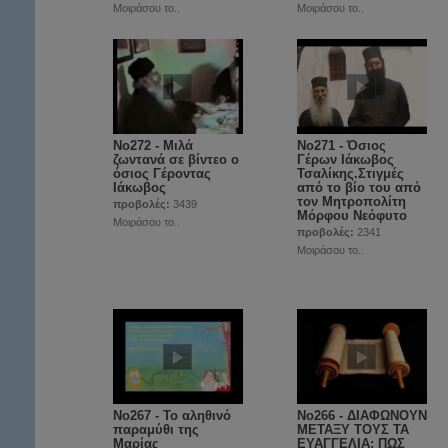
Μοιράσου το..
Μοιράσου το..
No272 - Μιλά
No271 - Όσιος
ζωντανά σε βίντεο ο
Γέρων Ιάκωβος
όσιος Γέροντας
Τσαλίκης.Στιγμές
Ιάκωβος
από το βίο του από
τον Μητροπολίτη
προβολές:
3439
Μόρφου Νεόφυτο
Μοιράσου το..
προβολές:
2341
Μοιράσου το..
No267 - Το αληθινό
No266 - ΔΙΑΦΩΝΟΥΝ
παραμύθι της
ΜΕΤΑΞΥ ΤΟΥΣ ΤΑ
Μαρίας
ΕΥΑΓΓΕΛΙΑ; ΠΩΣ