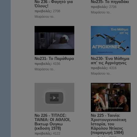
Νο 236 - Φαγητό για
Nο235- Το πηγαδάκι
Όλους!
προβολές:
2706
προβολές:
2708
Μοιράσου το..
Μοιράσου το..
No231- Το Παράθυρο
No230- Ένα Μάθημα
απ' τις Aγριόχηνες
προβολές:
4156
προβολές:
4316
Μοιράσου το..
Μοιράσου το..
Νο 226 - ΤΙΤΛΟΣ:
No 225 - Ταινία:
ΤΑΙΝΙΑ: ΟΙ ΑΘΛΙΟΙ,
Χριστουγεννιάτικη
Βικτωρ Ουγκω
Ιστορία, του
(εκδοση 1978)
Κάρολου Ντίκενς
(παραγωγή 1984)
προβολές:
4122