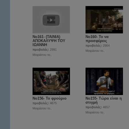
No161- (TAINIA)
No160- Το να
ΑΠΟΚΑΛΥΨΗ ΤΟΥ
προσφέρεις
ΙΩΑΝΝΗ
προβολές:
2964
προβολές:
2991
Μοιράσου το..
Μοιράσου το..
No156- Το φρούριο
Νο155- Τώρα είναι η
στιγμή
προβολές:
4675
προβολές:
4657
Μοιράσου το..
Μοιράσου το..