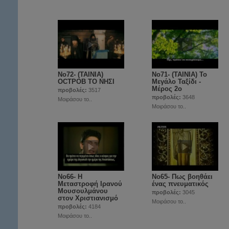
Νο72- (ΤΑΙΝΙΑ)
Νο71- (ΤΑΙΝΙΑ) Το
OCTPOB ΤΟ ΝΗΣΙ
Μεγάλο Ταξίδι -
Μέρος 2ο
προβολές:
3517
προβολές:
3648
Μοιράσου το..
Μοιράσου το..
Νο66- Η
Νο65- Πως βοηθάει
Μεταστροφή Ιρανού
ένας πνευματικός
Μουσουλμάνου
προβολές:
3045
στον Χριστιανισμό
Μοιράσου το..
προβολές:
4184
Μοιράσου το..