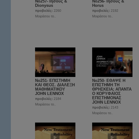
No257- Ιησούς &
No256- Ιησούς &
Dionysus
Horus
προβολές:
2260
προβολές:
2192
Μοιράσου το..
Μοιράσου το..
No251- ΕΠΙΣΤΗΜΗ
Νο250- ΕΘΑΨΕ Η
ΚΑΙ ΘΕΟΣ. ΔΙΑΛΕΞΗ
ΕΠΙΣΤΗΜΗ ΤΗ
ΜΑΘΗΜΑΤΙΚΟΥ
ΘΡΗΣΚΕΙΑ; ΑΠΑΝΤΑ
JOHN LENNOX
Ο ΚΟΡΥΦΑΙΟΣ
EΠΙΣΤΗΜΟΝΑΣ
προβολές:
2184
JOHN LENNOX
Μοιράσου το..
προβολές:
2143
Μοιράσου το..