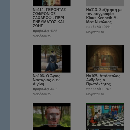
No114- ΓΕΡΟΝΤΑΣ
No113- Συζήτηση με
ΣΩΦΡΟΝΙΟΣ
τον συγγραφέα
ΣΑΧΑΡΩΦ - ΠΕΡΙ
Klaus Kenneth Μ.
ΠΝΕΥΜΑΤΟΣ ΚΑΙ
Μεσ.Νικόλαος
ΖΩΗΣ
προβολές:
2944
προβολές:
4385
Μοιράσου το..
Μοιράσου το..
Νο106- Ο Άγιος
Νο105- Απόστολος
Νεκτάριος ο εν
Ανδρέας ο
Αιγίνη
Πρωτόκλητος
προβολές:
3322
προβολές:
2769
Μοιράσου το..
Μοιράσου το..