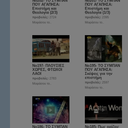
Νο202- ΤΟ ΣΥΜΠΑΝ
Νο201- ΤΟ ΣΥΜΠΑΝ
ΠΟΥ ΑΓΑΠΗΣΑ:
ΠΟΥ ΑΓΑΠΗΣΑ:
Επιστήμη και
Επιστήμη και
Θεολογία (2/3)
Θεολογία (1/3)
προβολές:
2724
προβολές:
2395
Μοιράσου το..
Μοιράσου το..
Νο197- ΠΛΟΥΣΙΕΣ
No195- ΤΟ ΣΥΜΠΑΝ
ΧΩΡΕΣ, ΦΤΩΧΟΙ
ΠΟΥ ΑΓΑΠΗΣΑ:
ΛΑΟΙ
Σκέψεις για την
επιστήμη
προβολές:
2783
προβολές:
2597
Μοιράσου το..
Μοιράσου το..
No186- ΤΟ ΣΥΜΠΑΝ
Νο185- Πως ορίζεις