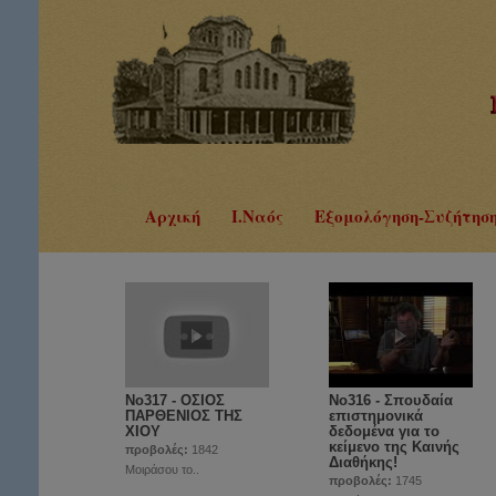
Αρχική
Ι.Ναός
Εξομολόγηση-Συζήτησ
No317 - ΟΣΙΟΣ
Νο316 - Σπουδαία
ΠΑΡΘΕΝΙΟΣ ΤΗΣ
επιστημονικά
ΧΙΟΥ
δεδομένα για το
κείμενο της Καινής
προβολές:
1842
Διαθήκης!
Μοιράσου το..
προβολές:
1745