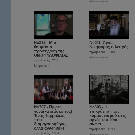
Μοιράσου το..
No312 - Μία
Νο311- Άγιος
θαυμάσια
Νικηφόρος ο λεπρός
προσέγγιση της
προβολές:
2483
ΟΜΟΦΥΛΟΦΙΛΙΑΣ
Μοιράσου το..
προβολές:
2265
Μοιράσου το..
No307 - Πρώτη
No306 - Η
γυναίκα επίσκοπος!
επικράτηση του
Ένας θαρραλέος
κομμουνισμού στις
που
αρχές του 20ου
διαμαρτυρήθηκε,
αιώνα
αλλά αγνοήθηκε
προβολές:
1993
προβολές:
1951
Μοιράσου το..