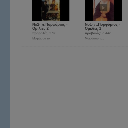
Νο2- π.Πορφύριος -
Νο1- π.Πορφύριος -
Ομιλίες 2
Ομιλίες 1
προβολές:
3796
προβολές:
75442
Μοιράσου το..
Μοιράσου το..