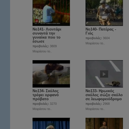
Νο141- Λιοντάρι
Νο140- Πατέρας -
συναντά την
Γιός
γυναίκα που το
προβολές:
3604
έσωσε
Μοιράσου το..
προβολές:
3809
Μοιράσου το..
Νο134- Σκύλος
No133- Ηρωικός
τρέφει ορφανό
σκύλος σώζει σκύλο
πρόβατο
σε λεωφορειόδρομο
προβολές:
3270
προβολές:
2968
Μοιράσου το..
Μοιράσου το..