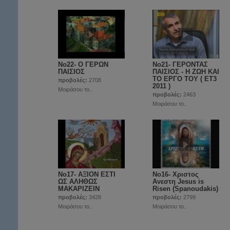
Νο22- O ΓΕΡΩΝ
Νο21- ΓΕΡΟΝΤΑΣ
ΠΑΙΣΙΟΣ
ΠΑΙΣΙΟΣ - Η ΖΩΗ ΚΑΙ
ΤΟ ΕΡΓΟ ΤΟΥ ( ET3
προβολές:
2708
2011 )
Μοιράσου το..
προβολές:
2463
Μοιράσου το..
Νο17- ΑΞΙΟΝ ΕΣΤΙ
Νο16- Χριστος
ΩΣ ΑΛΗΘΩΣ
Ανεστη Jesus is
ΜΑΚΑΡΙΖΕΙΝ
Risen (Spanoudakis)
προβολές:
3428
προβολές:
2799
Μοιράσου το..
Μοιράσου το..