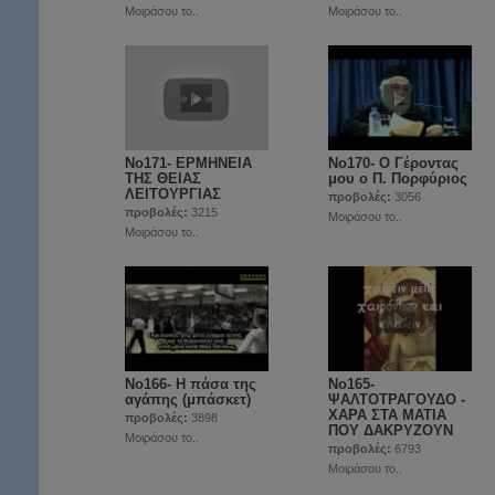
Μοιράσου το..
Μοιράσου το..
No171- ΕΡΜΗΝΕΙΑ
Νο170- Ο Γέροντας
ΤΗΣ ΘΕΙΑΣ
μου ο Π. Πορφύριος
ΛΕΙΤΟΥΡΓΙΑΣ
προβολές:
3056
προβολές:
3215
Μοιράσου το..
Μοιράσου το..
Νο166- Η πάσα της
Νο165-
αγάπης (μπάσκετ)
ΨΑΛΤΟΤΡΑΓΟΥΔΟ -
ΧΑΡΑ ΣΤΑ ΜΑΤΙΑ
προβολές:
3898
ΠΟΥ ΔΑΚΡΥΖΟΥΝ
Μοιράσου το..
προβολές:
6793
Μοιράσου το..