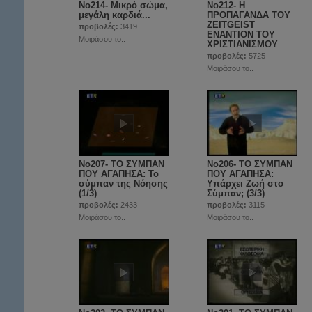
No214- Μικρό σώμα,
Νο212- Η
μεγάλη καρδιά...
ΠΡΟΠΑΓΑΝΔΑ ΤΟΥ
ZEITGEIST
προβολές:
3419
ΕΝΑΝΤΙΟΝ ΤΟΥ
Μοιράσου το..
ΧΡΙΣΤΙΑΝΙΣΜΟΥ
προβολές:
5725
Μοιράσου το..
No207- ΤΟ ΣΥΜΠΑΝ
No206- ΤΟ ΣΥΜΠΑΝ
ΠΟΥ ΑΓΑΠΗΣΑ: Το
ΠΟΥ ΑΓΑΠΗΣΑ:
σύμπαν της Νόησης
Υπάρχει Ζωή στο
(1/3)
Σύμπαν; (3/3)
προβολές:
2433
προβολές:
3115
Μοιράσου το..
Μοιράσου το..