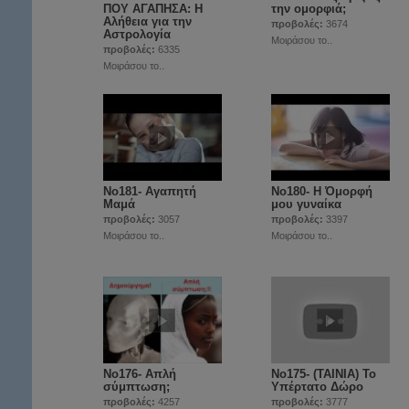
ΠΟΥ ΑΓΑΠΗΣΑ: Η
την ομορφιά;
Αλήθεια για την
προβολές:
3674
Αστρολογία
Μοιράσου το..
προβολές:
6335
Μοιράσου το..
Νο181- Αγαπητή
Νο180- Η Όμορφή
Μαμά
μου γυναίκα
προβολές:
3057
προβολές:
3397
Μοιράσου το..
Μοιράσου το..
No176- Απλή
No175- (ΤΑΙΝΙΑ) Το
σύμπτωση;
Υπέρτατο Δώρο
προβολές:
4257
προβολές:
3777