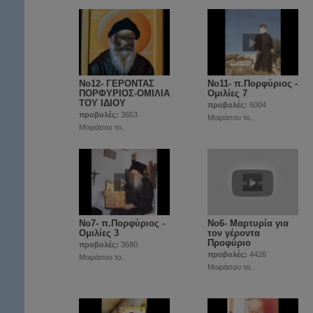
Νο12- ΓΕΡΟΝΤΑΣ
Νο11- π.Πορφύριος -
ΠΟΡΦΥΡΙΟΣ-ΟΜΙΛΙΑ
Ομιλίες 7
ΤΟΥ ΙΔΙΟΥ
προβολές:
6004
προβολές:
3653
Μοιράσου το..
Μοιράσου το..
Νο7- π.Πορφύριος -
Νο6- Μαρτυρία για
Ομιλίες 3
τον γέροντα
Προφύριο
προβολές:
3680
προβολές:
4426
Μοιράσου το..
Μοιράσου το..