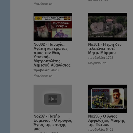
Μοιράσου το..
No302 - Παναγία,
No301 - Η ζωή δεν
Αγάπη και έρωτας
τελειώνει ποτέ
προς τον Θεό,
Μητρ. Μόρφου
Υπακοή-
προβολές:
1793
Μητροπολίτης
Μοιράσου το..
Λεμεσού Αθανάσιος
προβολές:
4628
Μοιράσου το..
No297 - Πατήρ
Νο296 - Ο Άγιος
Ευμένιος - Ο κρυφός
Αμφιλόχιος Μακρής
Άγιος της εποχής
της Πάτμου
μας
προβολές:
5401