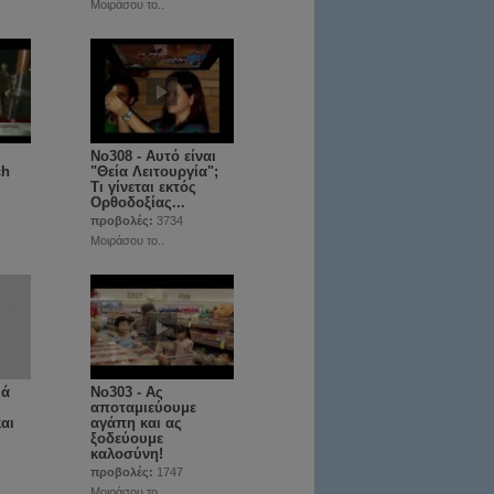
Μοιράσου το..
No308 - Αυτό είναι
ch
"Θεία Λειτουργία";
Τι γίνεται εκτός
Ορθοδοξίας...
προβολές:
3734
Μοιράσου το..
ιά
No303 - Ας
αποταμιεύουμε
αι
αγάπη και ας
ξοδεύουμε
καλοσύνη!
προβολές:
1747
Μοιράσου το..