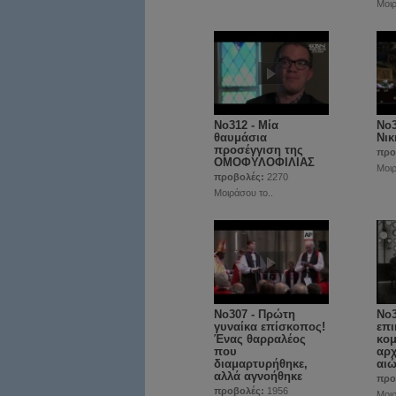
Μοιρ
No312 - Μία
Νο3
θαυμάσια
Νικ
προσέγγιση της
προ
ΟΜΟΦΥΛΟΦΙΛΙΑΣ
Μοιρ
προβολές:
2270
Μοιράσου το..
No307 - Πρώτη
No3
γυναίκα επίσκοπος!
επι
Ένας θαρραλέος
κομ
που
αρχ
διαμαρτυρήθηκε,
αι
αλλά αγνοήθηκε
προ
προβολές:
1956
Μοιρ