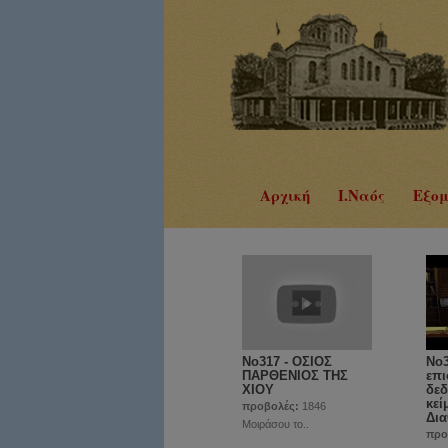
Αρχική
Ι.Ναός
Εξομ
No317 - ΟΣΙΟΣ
Νο3
ΠΑΡΘΕΝΙΟΣ ΤΗΣ
επι
ΧΙΟΥ
δεδ
κεί
προβολές:
1846
Δια
Μοιράσου το..
προ