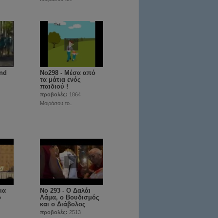
and
No298 - Μέσα από
τα μάτια ενός
παιδιού !
προβολές:
1864
Μοιράσου το..
ια
Νο 293 - Ο Δαλάι
ο
Λάμα, ο Βουδισμός
και ο Διάβολος
προβολές:
2513