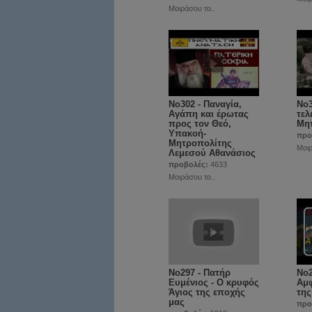
Μοιράσου το..
No302 - Παναγία,
No3
Αγάπη και έρωτας
τελ
προς τον Θεό,
Μη
Υπακοή-
προ
Μητροπολίτης
Μοιρ
Λεμεσού Αθανάσιος
προβολές:
4633
Μοιράσου το..
No297 - Πατήρ
Νο2
Ευμένιος - Ο κρυφός
Αμφ
Άγιος της εποχής
της
μας
προ