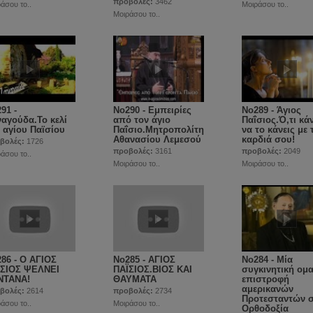
προβολές:
3462
άσου το..
Μοιράσου το..
Μοιράσου το..
91 -
No290 - Εμπειρίες
No289 - Άγιος
αγούδα.Το κελί
από τον άγιο
Παΐσιος.Ό,τι κάν
 αγίου Παϊσίου
Παΐσιο.Μητροπολίτη
να το κάνεις με 
Αθανασίου Λεμεσού
καρδιά σου!
βολές:
1726
προβολές:
3161
προβολές:
2049
άσου το..
Μοιράσου το..
Μοιράσου το..
86 - Ο ΑΓΙΟΣ
No285 - ΑΓΙΟΣ
Νο284 - Μία
ΪΣΙΟΣ ΨΕΛΝΕΙ
ΠΑΪΣΙΟΣ.ΒΙΟΣ ΚΑΙ
συγκινητική ομ
ΝΤΑΝΑ!
ΘΑΥΜΑΤΑ
επιστροφή
αμερικανών
βολές:
2614
προβολές:
2734
Προτεσταντών 
άσου το..
Μοιράσου το..
Ορθοδοξία