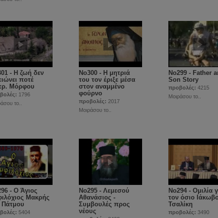
01 - Η ζωή δεν
No300 - Η μητριά
No299 - Father 
ειώνει ποτέ
του τον έριξε μέσα
Son Story
τρ. Μόρφου
στον αναμμένο
προβολές:
4215
φούρνο
βολές:
1796
Μοιράσου το..
προβολές:
2017
άσου το..
Μοιράσου το..
96 - Ο Άγιος
No295 - Λεμεσού
No294 - Ομιλία γ
ιλόχιος Μακρής
Αθανάσιος -
τον όσιο Ιάκωβ
 Πάτμου
Συμβουλές προς
Τσαλίκη
νέους
βολές:
5404
προβολές:
3490