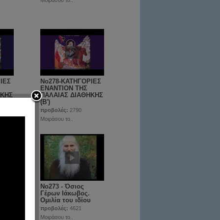
Μοιράσου το..
ΙΕΣ
No278-ΚΑΤΗΓΟΡΙΕΣ
ΕΝΑΝΤΙΟΝ ΤΗΣ
ΗΚΗΣ
ΠΑΛΑΙΑΣ ΔΙΑΘΗΚΗΣ
(Β')
προβολές:
2790
Μοιράσου το..
 και
Νο273 - Όσιος
τον
Γέρων Ιάκωβος.
Ομιλία του ιδίου
προβολές:
4621
Μοιράσου το..