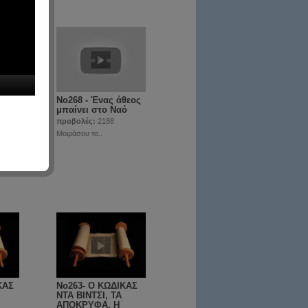
αι ο
No268 - Ένας άθεος
 η
μπαίνει στο Ναό
προβολές:
2188
Μοιράσου το..
ΚΑΣ
No263- Ο ΚΩΔΙΚΑΣ
ΝΤΑ ΒΙΝΤΣΙ, ΤΑ
ΑΠΟΚΡΥΦΑ, Η