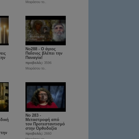
Μοιράσου το..
No288 - Ο άγιος
εις
Παΐσιος βλέπει την
την
Παναγία!
προβολές:
3596
Μοιράσου το..
Νο 283 -
αδική
Μεταστροφή από
τον Προτεσταντισμό
στην Ορθοδοξία
στην
προβολές:
2660