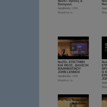
No257- Ιησούς &
No2
Dionysus
Ho
προβολές:
2265
προ
Μοιράσου το..
Μοιρ
No251- ΕΠΙΣΤΗΜΗ
Νο
ΚΑΙ ΘΕΟΣ. ΔΙΑΛΕΞΗ
ΕΠ
ΜΑΘΗΜΑΤΙΚΟΥ
ΘΡ
JOHN LENNOX
Ο 
EΠ
προβολές:
2189
JO
Μοιράσου το..
προ
Μοιρ