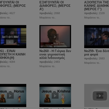
ΗΓΟΥΝΤΑΙ ΟΙ
ΕΞΗΓΟΥΝΤΑΙ ΟΙ
ΑΞΙΟΠΙΣΤΙΑ ΤΗΣ
ΑΦΟΡΕΣ; (ΜΕΡΟΣ
ΔΙΑΦΟΡΕΣ; (ΜΕΡΟΣ
ΚΑΙΝΗΣ ΔΙΑΘΗ
Α’)
(ΜΕΡΟΣ Γ’)
βολές:
4627
προβολές:
2068
προβολές:
2109
άσου το..
Μοιράσου το..
Μοιράσου το..
61 - ΕΙΝΑΙ
Νο260 - Η Γιόγκα δεν
Νο259- Ένα δέν
ΙΟΠΙΣΤΗ Η ΚΑΙΝΗ
ειναι γυμναστική
μια φορά
ΘΗΚΗ;(Η)
αλλά Ινδουισμός
προβολές:
2683
βολές:
4084
προβολές:
2483
Μοιράσου το..
άσου το..
Μοιράσου το..