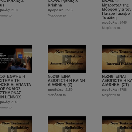
56- Ιησούς &
Νο255- Ιησούς &
No254- Ο
rus
Krishna
Μητροπολίτης
Μόρφου για τον
βολές:
2197
προβολές:
3515
Πατέρα Ιάκωβο
άσου το..
Μοιράσου το..
Τσαλίκη
προβολές:
2448
Μοιράσου το..
250- ΕΘΑΨΕ Η
No249- ΕΙΝΑΙ
No248- ΕΙΝΑΙ
ΙΣΤΗΜΗ ΤΗ
ΑΞΙΟΠΙΣΤΗ Η ΚΑΙΝΗ
ΑΞΙΟΠΙΣΤΗ Η Κ
ΗΣΚΕΙΑ; ΑΠΑΝΤΑ
ΔΙΑΘΗΚΗ; (Ζ)
ΔΙΑΘΗΚΗ; (ΣΤ)
ΚΟΡΥΦΑΙΟΣ
προβολές:
2159
προβολές:
3788
ΙΣΤΗΜΟΝΑΣ
Μοιράσου το..
Μοιράσου το..
HN LENNOX
βολές:
2146
άσου το..