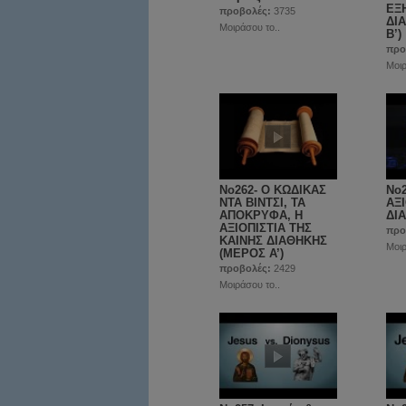
ΕΞ
προβολές:
3735
ΔΙ
Μοιράσου το..
Β’)
προ
Μοιρ
No262- Ο ΚΩΔΙΚΑΣ
No2
ΝΤΑ ΒΙΝΤΣΙ, ΤΑ
ΑΞ
ΑΠΟΚΡΥΦΑ, Η
ΔΙΑ
ΑΞΙΟΠΙΣΤΙΑ ΤΗΣ
προ
ΚΑΙΝΗΣ ΔΙΑΘΗΚΗΣ
Μοιρ
(ΜΕΡΟΣ A’)
προβολές:
2429
Μοιράσου το..