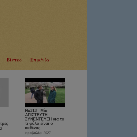
Βίντεο
Επικ/νία
No313 - Μία
ΑΠΙΣΤΕΥΤΗ
ΣΥΝΕΝΤΕΥΞΗ για το
τρες
τι φύλο είναι ο
ς;
καθένας
προβολές:
2027