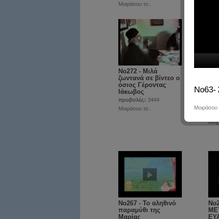
Μοιράσου το..
Μοιρ
No272 - Μιλά
No2
ζωντανά σε βίντεο ο
Γέ
όσιος Γέροντας
Τσα
Νο63-
Ιάκωβος
από
τον
προβολές:
3444
Μό
Μοιράσου 
Μοιράσου το..
προ
Μοιρ
No267 - Το αληθινό
No
παραμύθι της
ΜΕ
Μαρίας
ΕΥ