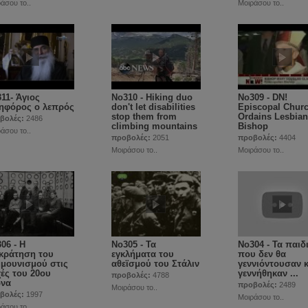
άσου το..
Μοιράσου το..
11- Άγιος
No310 - Hiking duo
No309 - DN!
ηφόρος ο λεπρός
don't let disabilities
Episcopal Chur
stop them from
Ordains Lesbian
βολές:
2486
climbing mountains
Bishop
άσου το..
προβολές:
2051
προβολές:
4404
Μοιράσου το..
Μοιράσου το..
06 - Η
No305 - Τα
No304 - Τα παιδ
κράτηση του
εγκλήματα του
που δεν θα
μουνισμού στις
αθεϊσμού του Στάλιν
γεννιόντουσαν κ
ές του 20ου
γεννήθηκαν ...
προβολές:
4788
ώνα
προβολές:
2489
Μοιράσου το..
βολές:
1997
Μοιράσου το..
άσου το..