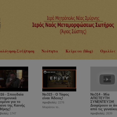
ολόγηση-Συζήτηση
Νεότητα
Κείμενα (blog)
Ομιλίες
16 - Σπουδαία
No315 - Ο Τάφος
No314 - Μία
στημονικά
είναι Άδειος!
ΑΠΙΣΤΕΥΤΗ
ομένα για το
ΣΥΝΕΝΤΕΥΞΗ!
προβολές:
2276
μενο της Καινής
Διαφέρουν οι άν
Μοιράσου το..
θήκης!
από τις γυναίκε
βολές:
1747
προβολές:
2639