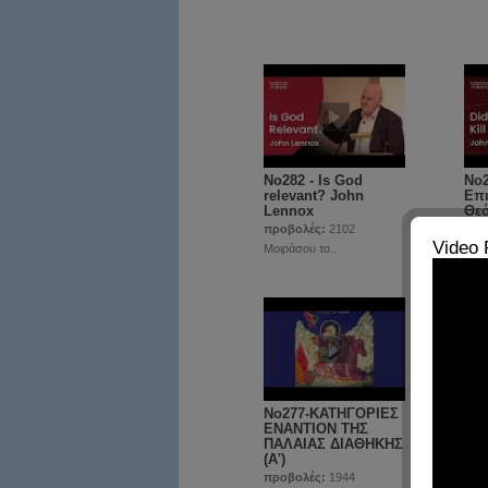
No282 - Is God
No2
relevant? John
Επι
Lennox
Θεό
προβολές:
2102
προ
Video 
Μοιράσου το..
Μοιρ
No277-ΚΑΤΗΓΟΡΙΕΣ
No2
ΕΝΑΝΤΙΟΝ ΤΗΣ
ΚΑ
ΠΑΛΑΙΑΣ ΔΙΑΘΗΚΗΣ
ΚΑ
(Α')
ΖΩ
προβολές:
1944
προ