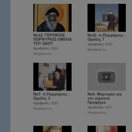
Νο12- ΓΕΡΟΝΤΑΣ
Νο11- π.Πορφύριος -
ΠΟΡΦΥΡΙΟΣ-ΟΜΙΛΙΑ
Ομιλίες 7
ΤΟΥ ΙΔΙΟΥ
προβολές:
6006
προβολές:
3654
Μοιράσου το..
Μοιράσου το..
Νο7- π.Πορφύριος -
Νο6- Μαρτυρία για
Ομιλίες 3
τον γέροντα
Προφύριο
προβολές:
3681
προβολές:
4427
Μοιράσου το..
Μοιράσου το..