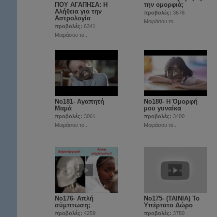
ΠΟΥ ΑΓΑΠΗΣΑ: Η
την ομορφιά;
Αλήθεια για την
προβολές:
3678
Αστρολογία
Μοιράσου το..
προβολές:
6341
Μοιράσου το..
Νο181- Αγαπητή
Νο180- Η Όμορφή
Μαμά
μου γυναίκα
προβολές:
3061
προβολές:
3400
Μοιράσου το..
Μοιράσου το..
No176- Απλή
No175- (ΤΑΙΝΙΑ) Το
σύμπτωση;
Υπέρτατο Δώρο
προβολές:
4259
προβολές:
3780