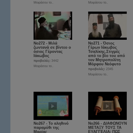
Μοιράσου το..
Μοιράσου το..
No272 - Μιλά
No271 - Όσιος
ζωντανά σε βίντεο ο
Γέρων Ιάκωβος
όσιος Γέροντας
Τσαλίκης.Στιγμές
Ιάκωβος
από το βίο του από
τον Μητροπολίτη
προβολές:
3442
Μόρφου Νεόφυτο
Μοιράσου το..
προβολές:
2345
Μοιράσου το..
No267 - Το αληθινό
No266 - ΔΙΑΦΩΝΟΥΝ
παραμύθι της
ΜΕΤΑΞΥ ΤΟΥΣ ΤΑ
Μαρίας
ΕΥΑΓΓΕΛΙΑ; ΠΩΣ