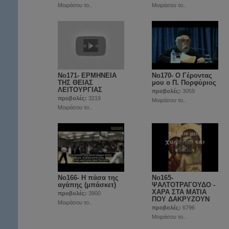
Μοιράσου το..
Μοιράσου το..
No171- ΕΡΜΗΝΕΙΑ
Νο170- Ο Γέροντας
ΤΗΣ ΘΕΙΑΣ
μου ο Π. Πορφύριος
ΛΕΙΤΟΥΡΓΙΑΣ
προβολές:
3059
προβολές:
3219
Μοιράσου το..
Μοιράσου το..
Νο166- Η πάσα της
Νο165-
αγάπης (μπάσκετ)
ΨΑΛΤΟΤΡΑΓΟΥΔΟ -
ΧΑΡΑ ΣΤΑ ΜΑΤΙΑ
προβολές:
3900
ΠΟΥ ΔΑΚΡΥΖΟΥΝ
Μοιράσου το..
προβολές:
6796
Μοιράσου το..