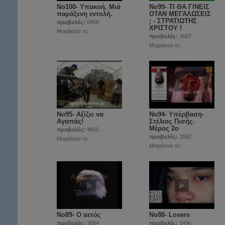
Νο100- Υπακοή. Μιά
Νο99- ΤΙ ΘΑ ΓΙΝΕΙΣ
παράξενη εντολή.
ΟΤΑΝ ΜΕΓΑΛΩΣΕΙΣ
; - ΣΤΡΑΤΙΩΤΗΣ
προβολές:
5958
ΧΡΙΣΤΟΥ !
Μοιράσου το..
προβολές:
3667
Μοιράσου το..
No95- Αξίζει να
Νο94- Υπέρβαση-
Αγαπάς!
Στέλιος Πισής-
Μέρος 2ο
προβολές:
4855
προβολές:
2592
Μοιράσου το..
Μοιράσου το..
No89- Ο αετός
No88- Losers
προβολές:
3864
προβολές:
3496