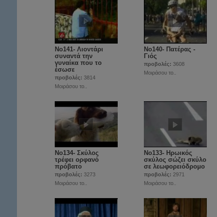
Νο141- Λιοντάρι
Νο140- Πατέρας -
συναντά την
Γιός
γυναίκα που το
προβολές:
3608
έσωσε
Μοιράσου το..
προβολές:
3814
Μοιράσου το..
Νο134- Σκύλος
No133- Ηρωικός
τρέφει ορφανό
σκύλος σώζει σκύλο
πρόβατο
σε λεωφορειόδρομο
προβολές:
3273
προβολές:
2971
Μοιράσου το..
Μοιράσου το..