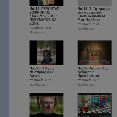
No114- ΓΕΡΟΝΤΑΣ
No113- Συζήτηση με
ΣΩΦΡΟΝΙΟΣ
τον συγγραφέα
ΣΑΧΑΡΩΦ - ΠΕΡΙ
Klaus Kenneth Μ.
ΠΝΕΥΜΑΤΟΣ ΚΑΙ
Μεσ.Νικόλαος
ΖΩΗΣ
προβολές:
2946
προβολές:
4388
Μοιράσου το..
Μοιράσου το..
Νο106- Ο Άγιος
Νο105- Απόστολος
Νεκτάριος ο εν
Ανδρέας ο
Αιγίνη
Πρωτόκλητος
προβολές:
3324
προβολές:
2771
Μοιράσου το..
Μοιράσου το..