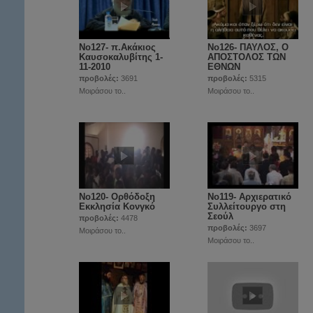
Νο127- π.Ακάκιος
Νο126- ΠΑΥΛΟΣ, Ο
Καυσοκαλυβίτης 1-
ΑΠΟΣΤΟΛΟΣ ΤΩΝ
11-2010
ΕΘΝΩΝ
προβολές:
3691
προβολές:
5315
Μοιράσου το..
Μοιράσου το..
Νο120- Ορθόδοξη
Νο119- Αρχιερατικό
Εκκλησία Κονγκό
Συλλείτουργο στη
Σεούλ
προβολές:
4478
προβολές:
3697
Μοιράσου το..
Μοιράσου το..