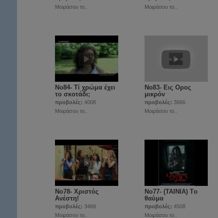
Μοιράσου το..
Μοιράσου το..
Νο84- Τί χρώμα έχει
Νο83- Εις Ορος
το σκοτάδι;
μικρόν
προβολές:
4008
προβολές:
3666
Μοιράσου το..
Μοιράσου το..
Νο78- Χριστός
Νο77- (ΤΑΙΝΙΑ) Tο
Ανέστη!
θαύμα
προβολές:
3469
προβολές:
4508
Μοιράσου το..
Μοιράσου το..