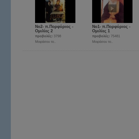
Νο2- π.Πορφύριος -
Νο1- π.Πορφύριος -
Ομιλίες 2
Ομιλίες 1
προβολές:
3798
προβολές:
75481
Μοιράσου το..
Μοιράσου το..