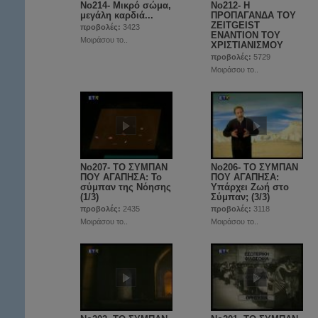
No214- Μικρό σώμα,
Νο212- Η
μεγάλη καρδιά...
ΠΡΟΠΑΓΑΝΔΑ ΤΟΥ
ZEITGEIST
προβολές:
3423
ΕΝΑΝΤΙΟΝ ΤΟΥ
Μοιράσου το..
ΧΡΙΣΤΙΑΝΙΣΜΟΥ
προβολές:
5729
Μοιράσου το..
No207- ΤΟ ΣΥΜΠΑΝ
No206- ΤΟ ΣΥΜΠΑΝ
ΠΟΥ ΑΓΑΠΗΣΑ: Το
ΠΟΥ ΑΓΑΠΗΣΑ:
σύμπαν της Νόησης
Υπάρχει Ζωή στο
(1/3)
Σύμπαν; (3/3)
προβολές:
2435
προβολές:
3118
Μοιράσου το..
Μοιράσου το..