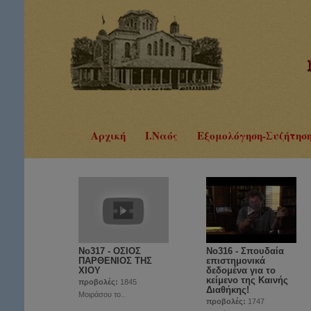
Αρχική
Ι.Ναός
Εξομολόγηση-Συζήτησ
No317 - ΟΣΙΟΣ
Νο316 - Σπουδαία
ΠΑΡΘΕΝΙΟΣ ΤΗΣ
επιστημονικά
ΧΙΟΥ
δεδομένα για το
κείμενο της Καινής
προβολές:
1845
Διαθήκης!
Μοιράσου το..
προβολές:
1747