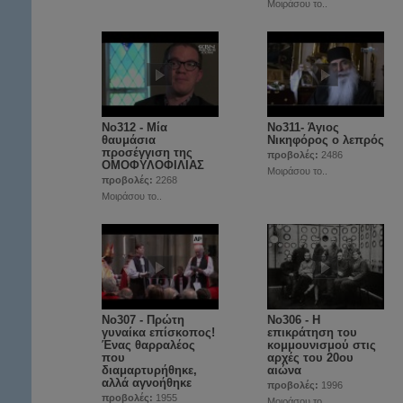
Μοιράσου το..
No312 - Μία
Νο311- Άγιος
θαυμάσια
Νικηφόρος ο λεπρός
προσέγγιση της
προβολές:
2486
ΟΜΟΦΥΛΟΦΙΛΙΑΣ
Μοιράσου το..
προβολές:
2268
Μοιράσου το..
No307 - Πρώτη
No306 - Η
γυναίκα επίσκοπος!
επικράτηση του
Ένας θαρραλέος
κομμουνισμού στις
που
αρχές του 20ου
διαμαρτυρήθηκε,
αιώνα
αλλά αγνοήθηκε
προβολές:
1996
προβολές:
1955
Μοιράσου το..