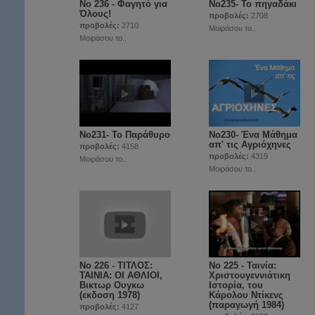
Νο 236 - Φαγητό για
Nο235- Το πηγαδάκι
Όλους!
προβολές:
2708
προβολές:
2710
Μοιράσου το..
Μοιράσου το..
No231- Το Παράθυρο
No230- Ένα Μάθημα
απ' τις Aγριόχηνες
προβολές:
4158
προβολές:
4319
Μοιράσου το..
Μοιράσου το..
Νο 226 - ΤΙΤΛΟΣ:
No 225 - Ταινία:
ΤΑΙΝΙΑ: ΟΙ ΑΘΛΙΟΙ,
Χριστουγεννιάτικη
Βικτωρ Ουγκω
Ιστορία, του
(εκδοση 1978)
Κάρολου Ντίκενς
(παραγωγή 1984)
προβολές:
4127