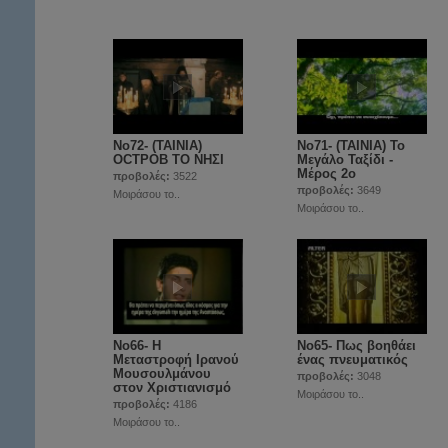
Νο72- (ΤΑΙΝΙΑ)
Νο71- (ΤΑΙΝΙΑ) Το
OCTPOB ΤΟ ΝΗΣΙ
Μεγάλο Ταξίδι -
Μέρος 2ο
προβολές:
3522
προβολές:
3649
Μοιράσου το..
Μοιράσου το..
Νο66- Η
Νο65- Πως βοηθάει
Μεταστροφή Ιρανού
ένας πνευματικός
Μουσουλμάνου
προβολές:
3048
στον Χριστιανισμό
Μοιράσου το..
προβολές:
4186
Μοιράσου το..