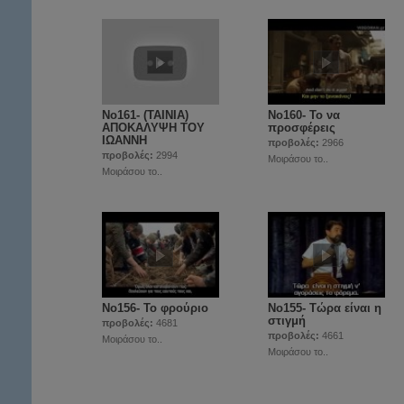
No161- (TAINIA)
No160- Το να
ΑΠΟΚΑΛΥΨΗ ΤΟΥ
προσφέρεις
ΙΩΑΝΝΗ
προβολές:
2966
προβολές:
2994
Μοιράσου το..
Μοιράσου το..
No156- Το φρούριο
Νο155- Τώρα είναι η
στιγμή
προβολές:
4681
προβολές:
4661
Μοιράσου το..
Μοιράσου το..