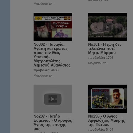
Μοιράσου το..
No302 - Παναγία,
No301 - Η ζωή δεν
Αγάπη και έρωτας
τελειώνει ποτέ
προς τον Θεό,
Μητρ. Μόρφου
Υπακοή-
προβολές:
1796
Μητροπολίτης
Μοιράσου το..
Λεμεσού Αθανάσιος
προβολές:
4633
Μοιράσου το..
No297 - Πατήρ
Νο296 - Ο Άγιος
Ευμένιος - Ο κρυφός
Αμφιλόχιος Μακρής
Άγιος της εποχής
της Πάτμου
μας
προβολές:
5404