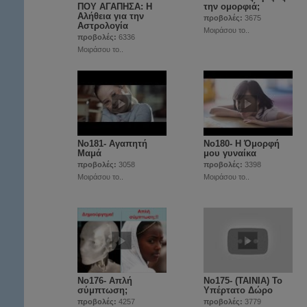
ΠΟΥ ΑΓΑΠΗΣΑ: Η
την ομορφιά;
Αλήθεια για την
προβολές:
3675
Αστρολογία
Μοιράσου το..
προβολές:
6336
Μοιράσου το..
Νο181- Αγαπητή
Νο180- Η Όμορφή
Μαμά
μου γυναίκα
προβολές:
3058
προβολές:
3398
Μοιράσου το..
Μοιράσου το..
No176- Απλή
No175- (ΤΑΙΝΙΑ) Το
σύμπτωση;
Υπέρτατο Δώρο
προβολές:
4257
προβολές:
3779