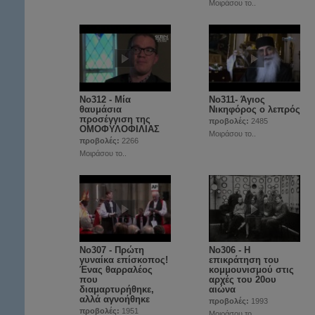
Μοιράσου το..
No312 - Μία
Νο311- Άγιος
θαυμάσια
Νικηφόρος ο λεπρός
προσέγγιση της
προβολές:
2485
ΟΜΟΦΥΛΟΦΙΛΙΑΣ
Μοιράσου το..
προβολές:
2266
Μοιράσου το..
No307 - Πρώτη
No306 - Η
γυναίκα επίσκοπος!
επικράτηση του
Ένας θαρραλέος
κομμουνισμού στις
που
αρχές του 20ου
διαμαρτυρήθηκε,
αιώνα
αλλά αγνοήθηκε
προβολές:
1993
προβολές:
1951
Μοιράσου το..