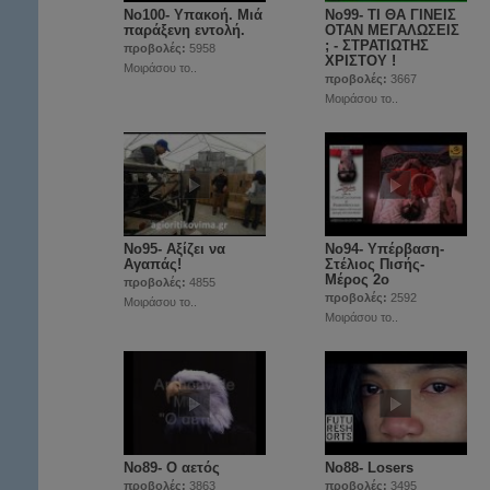
Νο100- Υπακοή. Μιά
Νο99- ΤΙ ΘΑ ΓΙΝΕΙΣ
παράξενη εντολή.
ΟΤΑΝ ΜΕΓΑΛΩΣΕΙΣ
; - ΣΤΡΑΤΙΩΤΗΣ
προβολές:
5958
ΧΡΙΣΤΟΥ !
Μοιράσου το..
προβολές:
3667
Μοιράσου το..
No95- Αξίζει να
Νο94- Υπέρβαση-
Αγαπάς!
Στέλιος Πισής-
Μέρος 2ο
προβολές:
4855
προβολές:
2592
Μοιράσου το..
Μοιράσου το..
No89- Ο αετός
No88- Losers
προβολές:
3863
προβολές:
3495