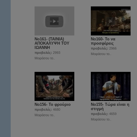
No161- (TAINIA)
No160- Το να
ΑΠΟΚΑΛΥΨΗ ΤΟΥ
προσφέρεις
ΙΩΑΝΝΗ
προβολές:
2966
προβολές:
2993
Μοιράσου το..
Μοιράσου το..
No156- Το φρούριο
Νο155- Τώρα είναι η
στιγμή
προβολές:
4680
προβολές:
4659
Μοιράσου το..
Μοιράσου το..