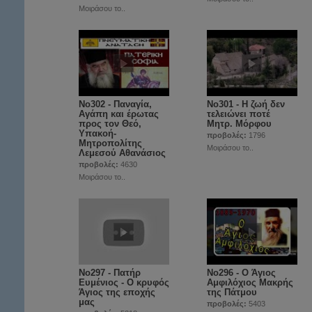
Μοιράσου το..
No302 - Παναγία,
No301 - Η ζωή δεν
Αγάπη και έρωτας
τελειώνει ποτέ
προς τον Θεό,
Μητρ. Μόρφου
Υπακοή-
προβολές:
1796
Μητροπολίτης
Μοιράσου το..
Λεμεσού Αθανάσιος
προβολές:
4630
Μοιράσου το..
No297 - Πατήρ
Νο296 - Ο Άγιος
Ευμένιος - Ο κρυφός
Αμφιλόχιος Μακρής
Άγιος της εποχής
της Πάτμου
μας
προβολές:
5403