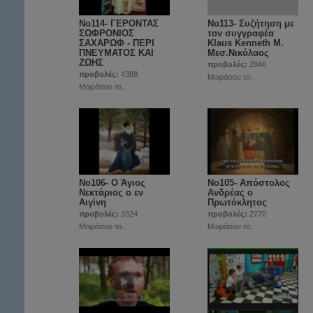
No114- ΓΕΡΟΝΤΑΣ
No113- Συζήτηση με
ΣΩΦΡΟΝΙΟΣ
τον συγγραφέα
ΣΑΧΑΡΩΦ - ΠΕΡΙ
Klaus Kenneth Μ.
ΠΝΕΥΜΑΤΟΣ ΚΑΙ
Μεσ.Νικόλαος
ΖΩΗΣ
προβολές:
2946
προβολές:
4388
Μοιράσου το..
Μοιράσου το..
Νο106- Ο Άγιος
Νο105- Απόστολος
Νεκτάριος ο εν
Ανδρέας ο
Αιγίνη
Πρωτόκλητος
προβολές:
3324
προβολές:
2770
Μοιράσου το..
Μοιράσου το..