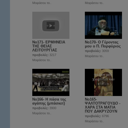
Μοιράσου το..
Μοιράσου το..
No171- ΕΡΜΗΝΕΙΑ
Νο170- Ο Γέροντας
ΤΗΣ ΘΕΙΑΣ
μου ο Π. Πορφύριος
ΛΕΙΤΟΥΡΓΙΑΣ
προβολές:
3059
προβολές:
3217
Μοιράσου το..
Μοιράσου το..
Νο166- Η πάσα της
Νο165-
αγάπης (μπάσκετ)
ΨΑΛΤΟΤΡΑΓΟΥΔΟ -
ΧΑΡΑ ΣΤΑ ΜΑΤΙΑ
προβολές:
3900
ΠΟΥ ΔΑΚΡΥΖΟΥΝ
Μοιράσου το..
προβολές:
6796
Μοιράσου το..