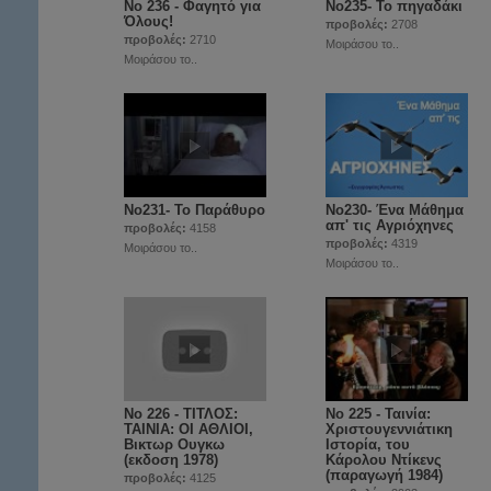
Νο 236 - Φαγητό για
Nο235- Το πηγαδάκι
Όλους!
προβολές:
2708
προβολές:
2710
Μοιράσου το..
Μοιράσου το..
No231- Το Παράθυρο
No230- Ένα Μάθημα
απ' τις Aγριόχηνες
προβολές:
4158
προβολές:
4319
Μοιράσου το..
Μοιράσου το..
Νο 226 - ΤΙΤΛΟΣ:
No 225 - Ταινία:
ΤΑΙΝΙΑ: ΟΙ ΑΘΛΙΟΙ,
Χριστουγεννιάτικη
Βικτωρ Ουγκω
Ιστορία, του
(εκδοση 1978)
Κάρολου Ντίκενς
(παραγωγή 1984)
προβολές:
4125