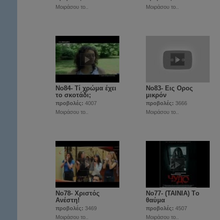
Μοιράσου το..
Μοιράσου το..
Νο84- Τί χρώμα έχει
Νο83- Εις Ορος
το σκοτάδι;
μικρόν
προβολές:
4007
προβολές:
3666
Μοιράσου το..
Μοιράσου το..
Νο78- Χριστός
Νο77- (ΤΑΙΝΙΑ) Tο
Ανέστη!
θαύμα
προβολές:
3469
προβολές:
4507
Μοιράσου το..
Μοιράσου το..