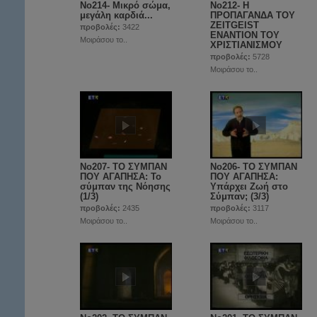
No214- Μικρό σώμα,
Νο212- Η
μεγάλη καρδιά...
ΠΡΟΠΑΓΑΝΔΑ ΤΟΥ
ZEITGEIST
προβολές:
3422
ΕΝΑΝΤΙΟΝ ΤΟΥ
Μοιράσου το..
ΧΡΙΣΤΙΑΝΙΣΜΟΥ
προβολές:
5728
Μοιράσου το..
No207- ΤΟ ΣΥΜΠΑΝ
No206- ΤΟ ΣΥΜΠΑΝ
ΠΟΥ ΑΓΑΠΗΣΑ: Το
ΠΟΥ ΑΓΑΠΗΣΑ:
σύμπαν της Νόησης
Υπάρχει Ζωή στο
(1/3)
Σύμπαν; (3/3)
προβολές:
2435
προβολές:
3117
Μοιράσου το..
Μοιράσου το..