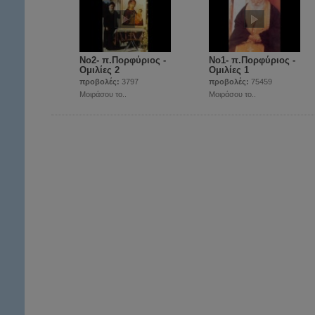
Νο2- π.Πορφύριος -
Νο1- π.Πορφύριος -
Ομιλίες 2
Ομιλίες 1
προβολές:
3797
προβολές:
75459
Μοιράσου το..
Μοιράσου το..