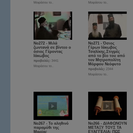
Μοιράσου το..
Μοιράσου το..
No272 - Μιλά
No271 - Όσιος
ζωντανά σε βίντεο ο
Γέρων Ιάκωβος
όσιος Γέροντας
Τσαλίκης.Στιγμές
Ιάκωβος
από το βίο του από
τον Μητροπολίτη
προβολές:
3441
Μόρφου Νεόφυτο
Μοιράσου το..
προβολές:
2344
Μοιράσου το..
No267 - Το αληθινό
No266 - ΔΙΑΦΩΝΟΥΝ
παραμύθι της
ΜΕΤΑΞΥ ΤΟΥΣ ΤΑ
Μαρίας
ΕΥΑΓΓΕΛΙΑ; ΠΩΣ