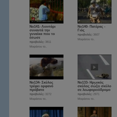
Νο141- Λιοντάρι
Νο140- Πατέρας -
συναντά την
Γιός
γυναίκα που το
προβολές:
3607
έσωσε
Μοιράσου το..
προβολές:
3811
Μοιράσου το..
Νο134- Σκύλος
No133- Ηρωικός
τρέφει ορφανό
σκύλος σώζει σκύλο
πρόβατο
σε λεωφορειόδρομο
προβολές:
3272
προβολές:
2971
Μοιράσου το..
Μοιράσου το..