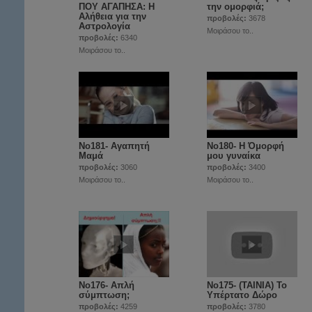
ΠΟΥ ΑΓΑΠΗΣΑ: Η
την ομορφιά;
Αλήθεια για την
προβολές:
3678
Αστρολογία
Μοιράσου το..
προβολές:
6340
Μοιράσου το..
Νο181- Αγαπητή
Νο180- Η Όμορφή
Μαμά
μου γυναίκα
προβολές:
3060
προβολές:
3400
Μοιράσου το..
Μοιράσου το..
No176- Απλή
No175- (ΤΑΙΝΙΑ) Το
σύμπτωση;
Υπέρτατο Δώρο
προβολές:
4259
προβολές:
3780