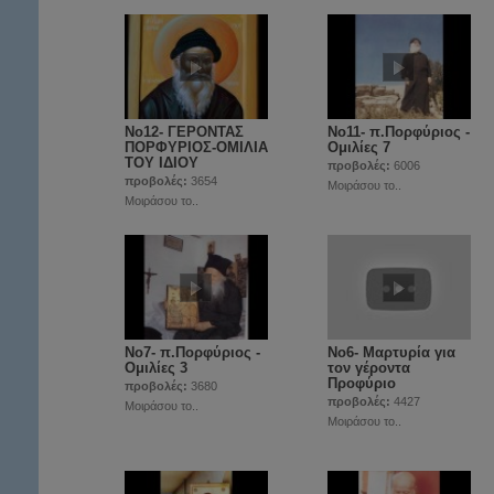
Νο12- ΓΕΡΟΝΤΑΣ
Νο11- π.Πορφύριος -
ΠΟΡΦΥΡΙΟΣ-ΟΜΙΛΙΑ
Ομιλίες 7
ΤΟΥ ΙΔΙΟΥ
προβολές:
6006
προβολές:
3654
Μοιράσου το..
Μοιράσου το..
Νο7- π.Πορφύριος -
Νο6- Μαρτυρία για
Ομιλίες 3
τον γέροντα
Προφύριο
προβολές:
3680
προβολές:
4427
Μοιράσου το..
Μοιράσου το..