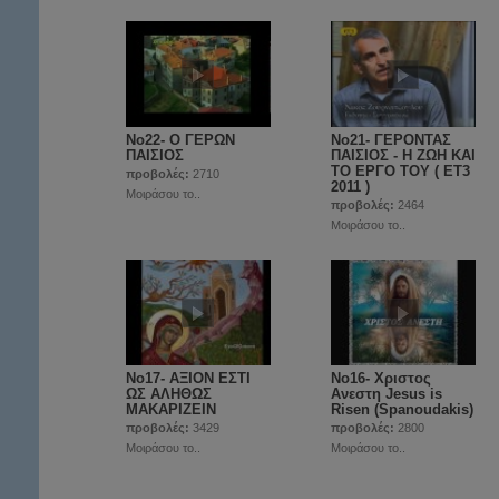
Νο22- O ΓΕΡΩΝ
Νο21- ΓΕΡΟΝΤΑΣ
ΠΑΙΣΙΟΣ
ΠΑΙΣΙΟΣ - Η ΖΩΗ ΚΑΙ
ΤΟ ΕΡΓΟ ΤΟΥ ( ET3
προβολές:
2710
2011 )
Μοιράσου το..
προβολές:
2464
Μοιράσου το..
Νο17- ΑΞΙΟΝ ΕΣΤΙ
Νο16- Χριστος
ΩΣ ΑΛΗΘΩΣ
Ανεστη Jesus is
ΜΑΚΑΡΙΖΕΙΝ
Risen (Spanoudakis)
προβολές:
3429
προβολές:
2800
Μοιράσου το..
Μοιράσου το..