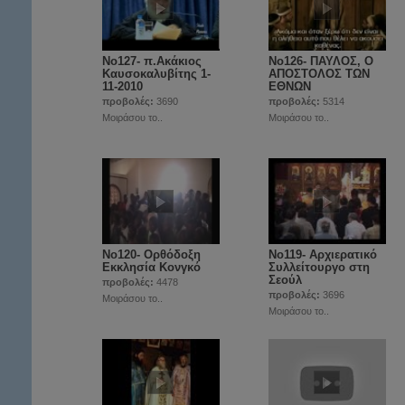
Νο127- π.Ακάκιος
Νο126- ΠΑΥΛΟΣ, Ο
Καυσοκαλυβίτης 1-
ΑΠΟΣΤΟΛΟΣ ΤΩΝ
11-2010
ΕΘΝΩΝ
προβολές:
3690
προβολές:
5314
Μοιράσου το..
Μοιράσου το..
Νο120- Ορθόδοξη
Νο119- Αρχιερατικό
Εκκλησία Κονγκό
Συλλείτουργο στη
Σεούλ
προβολές:
4478
προβολές:
3696
Μοιράσου το..
Μοιράσου το..