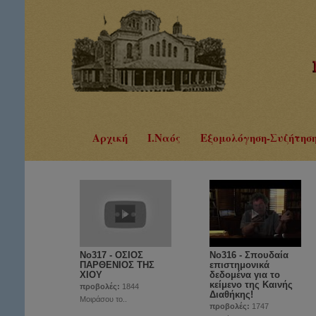
Αρχική
Ι.Ναός
Εξομολόγηση-Συζήτησ
No317 - ΟΣΙΟΣ
Νο316 - Σπουδαία
ΠΑΡΘΕΝΙΟΣ ΤΗΣ
επιστημονικά
ΧΙΟΥ
δεδομένα για το
κείμενο της Καινής
προβολές:
1844
Διαθήκης!
Μοιράσου το..
προβολές:
1747