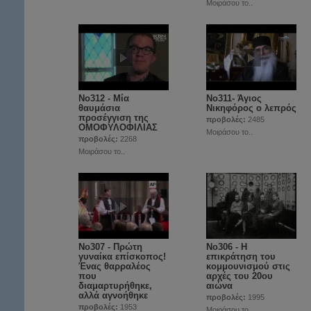
Μοιράσου το..
No312 - Μία
Νο311- Άγιος
θαυμάσια
Νικηφόρος ο λεπρός
προσέγγιση της
προβολές:
2485
ΟΜΟΦΥΛΟΦΙΛΙΑΣ
Μοιράσου το..
προβολές:
2268
Μοιράσου το..
No307 - Πρώτη
No306 - Η
γυναίκα επίσκοπος!
επικράτηση του
Ένας θαρραλέος
κομμουνισμού στις
που
αρχές του 20ου
διαμαρτυρήθηκε,
αιώνα
αλλά αγνοήθηκε
προβολές:
1995
προβολές:
1953
Μοιράσου το..