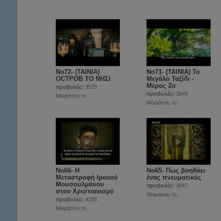
Νο72- (ΤΑΙΝΙΑ)
Νο71- (ΤΑΙΝΙΑ) Το
OCTPOB ΤΟ ΝΗΣΙ
Μεγάλο Ταξίδι -
Μέρος 2ο
προβολές:
3520
προβολές:
3649
Μοιράσου το..
Μοιράσου το..
Νο66- Η
Νο65- Πως βοηθάει
Μεταστροφή Ιρανού
ένας πνευματικός
Μουσουλμάνου
προβολές:
3047
στον Χριστιανισμό
Μοιράσου το..
προβολές:
4185
Μοιράσου το..