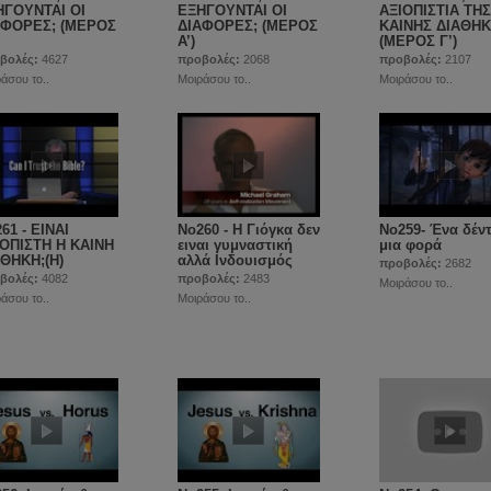
ΗΓΟΥΝΤΑΙ ΟΙ
ΕΞΗΓΟΥΝΤΑΙ ΟΙ
ΑΞΙΟΠΙΣΤΙΑ ΤΗΣ
ΑΦΟΡΕΣ; (ΜΕΡΟΣ
ΔΙΑΦΟΡΕΣ; (ΜΕΡΟΣ
ΚΑΙΝΗΣ ΔΙΑΘΗ
Α’)
(ΜΕΡΟΣ Γ’)
βολές:
4627
προβολές:
2068
προβολές:
2107
άσου το..
Μοιράσου το..
Μοιράσου το..
61 - ΕΙΝΑΙ
Νο260 - Η Γιόγκα δεν
Νο259- Ένα δέν
ΙΟΠΙΣΤΗ Η ΚΑΙΝΗ
ειναι γυμναστική
μια φορά
ΘΗΚΗ;(Η)
αλλά Ινδουισμός
προβολές:
2682
βολές:
4082
προβολές:
2483
Μοιράσου το..
άσου το..
Μοιράσου το..