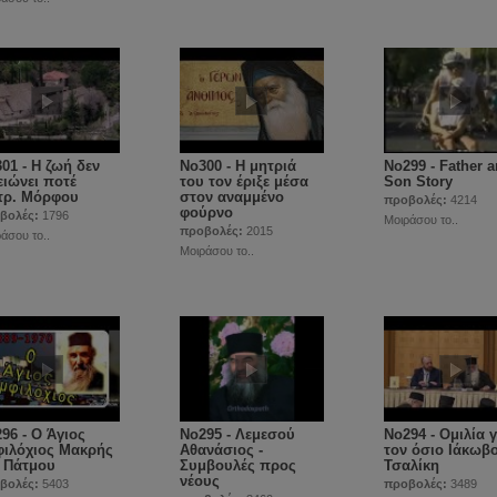
01 - Η ζωή δεν
No300 - Η μητριά
No299 - Father 
ειώνει ποτέ
του τον έριξε μέσα
Son Story
τρ. Μόρφου
στον αναμμένο
προβολές:
4214
φούρνο
βολές:
1796
Μοιράσου το..
προβολές:
2015
άσου το..
Μοιράσου το..
96 - Ο Άγιος
No295 - Λεμεσού
No294 - Ομιλία γ
ιλόχιος Μακρής
Αθανάσιος -
τον όσιο Ιάκωβ
 Πάτμου
Συμβουλές προς
Τσαλίκη
νέους
βολές:
5403
προβολές:
3489