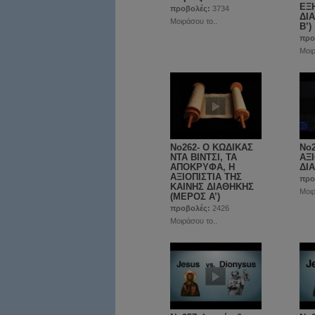
ΕΞ
προβολές:
3734
ΔΙ
Μοιράσου το..
Β’)
προ
Μοιρ
No262- Ο ΚΩΔΙΚΑΣ
No2
ΝΤΑ ΒΙΝΤΣΙ, ΤΑ
ΑΞ
ΑΠΟΚΡΥΦΑ, Η
ΔΙΑ
ΑΞΙΟΠΙΣΤΙΑ ΤΗΣ
προ
ΚΑΙΝΗΣ ΔΙΑΘΗΚΗΣ
Μοιρ
(ΜΕΡΟΣ A’)
προβολές:
2426
Μοιράσου το..