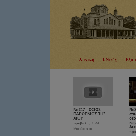
Αρχική
Ι.Ναός
Εξομ
No317 - ΟΣΙΟΣ
Νο3
ΠΑΡΘΕΝΙΟΣ ΤΗΣ
επι
ΧΙΟΥ
δεδ
κεί
προβολές:
1844
Δια
Μοιράσου το..
προ