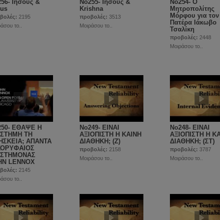
56- Ιησούς &
Νο255- Ιησούς &
No254- Ο
rus
Krishna
Μητροπολίτης
Μόρφου για τον
βολές:
2195
προβολές:
3513
Πατέρα Ιάκωβο
άσου το..
Μοιράσου το..
Τσαλίκη
προβολές:
2448
Μοιράσου το..
250- ΕΘΑΨΕ Η
No249- ΕΙΝΑΙ
No248- ΕΙΝΑΙ
ΙΣΤΗΜΗ ΤΗ
ΑΞΙΟΠΙΣΤΗ Η ΚΑΙΝΗ
ΑΞΙΟΠΙΣΤΗ Η Κ
ΗΣΚΕΙΑ; ΑΠΑΝΤΑ
ΔΙΑΘΗΚΗ; (Ζ)
ΔΙΑΘΗΚΗ; (ΣΤ)
ΚΟΡΥΦΑΙΟΣ
προβολές:
2158
προβολές:
3787
ΙΣΤΗΜΟΝΑΣ
Μοιράσου το..
Μοιράσου το..
HN LENNOX
βολές:
2145
άσου το..