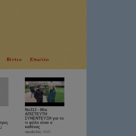
Βίντεο
Επικ/νία
No313 - Μία
ΑΠΙΣΤΕΥΤΗ
ΣΥΝΕΝΤΕΥΞΗ για το
τρες
τι φύλο είναι ο
ς;
καθένας
προβολές:
2025