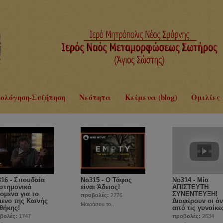
ολόγηση-Συζήτηση
Νεότητα
Κείμενα (blog)
Ομιλίες
16 - Σπουδαία
No315 - Ο Τάφος
No314 - Μία
στημονικά
είναι Άδειος!
ΑΠΙΣΤΕΥΤΗ
ομένα για το
ΣΥΝΕΝΤΕΥΞΗ!
προβολές:
2276
μενο της Καινής
Διαφέρουν οι άν
Μοιράσου το..
θήκης!
από τις γυναίκε
βολές:
1747
προβολές:
2634