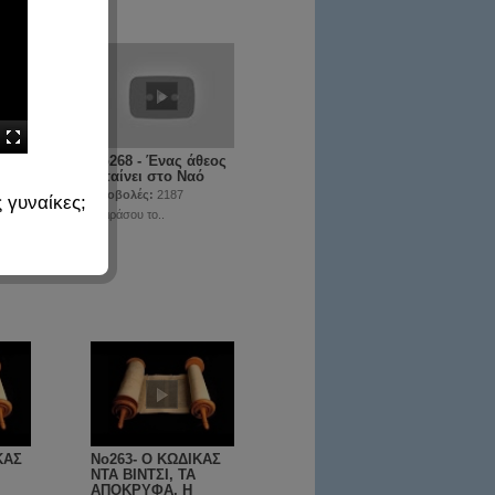
αι ο
No268 - Ένας άθεος
 η
μπαίνει στο Ναό
προβολές:
2187
γυναίκες;
Μοιράσου το..
ΚΑΣ
No263- Ο ΚΩΔΙΚΑΣ
ΝΤΑ ΒΙΝΤΣΙ, ΤΑ
ΑΠΟΚΡΥΦΑ, Η