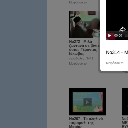
Μοιράσου το..
Μοιρ
00:00
No272 - Μιλά
No2
ζωντανά σε βίντεο ο
Γέ
όσιος Γέροντας
Τσα
No314 - 
Ιάκωβος
από
τον
προβολές:
3441
Μό
Μοιράσου το..
Μοιράσου το..
προ
Μοιρ
No267 - Το αληθινό
No
παραμύθι της
ΜΕ
Μαρίας
ΕΥ