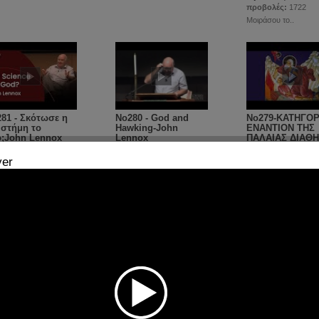
προβολές:
1722
Μοιράσου το..
81 - Σκότωσε η
Νο280 - God and
No279-ΚΑΤΗΓΟΡ
στήμη το
Hawking-John
ΕΝΑΝΤΙΟΝ ΤΗΣ
;John Lennox
Lennox
ΠΑΛΑΙΑΣ ΔΙΑΘ
(Γ')
βολές:
1756
προβολές:
1701
yer
προβολές:
6865
άσου το..
Μοιράσου το..
Μοιράσου το..
76 - ΓΙΑΤΙ ΟΙ
Νο275 - Η Ελληνίδα
No274 - Βιώματα
ΚΟΙ ΠΕΡΝΟΥΝ
Μοναχή στην Ινδία
Εμπειρίες από 
ΛΑ ΣΕ ΑΥΤΗ ΤΗ
που σώζει παιδιά
Γέροντα Ιάκωβο
Η;
του δρόμου
Τσαλίκη
βολές:
2048
προβολές:
2548
προβολές:
2173