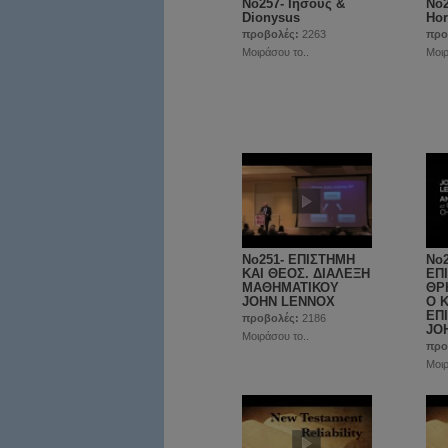
No257- Ιησούς &
No2
Dionysus
Ho
προβολές:
2263
προ
Μοιράσου το..
Μοιρ
No251- ΕΠΙΣΤΗΜΗ
Νο
ΚΑΙ ΘΕΟΣ. ΔΙΑΛΕΞΗ
ΕΠ
ΜΑΘΗΜΑΤΙΚΟΥ
ΘΡ
JOHN LENNOX
Ο 
EΠ
προβολές:
2186
JO
Μοιράσου το..
προ
Μοιρ