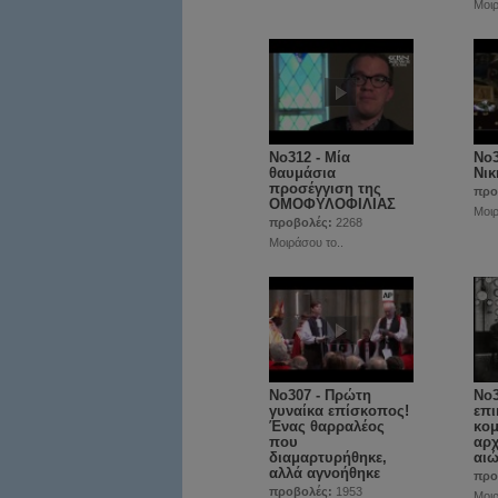
Μοιρ
No312 - Μία
Νο3
θαυμάσια
Νικ
προσέγγιση της
προ
ΟΜΟΦΥΛΟΦΙΛΙΑΣ
Μοιρ
προβολές:
2268
Μοιράσου το..
No307 - Πρώτη
No3
γυναίκα επίσκοπος!
επι
Ένας θαρραλέος
κομ
που
αρχ
διαμαρτυρήθηκε,
αι
αλλά αγνοήθηκε
προ
προβολές:
1953
Μοιρ