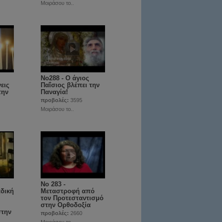
Μοιράσου το..
No288 - Ο άγιος
εις
Παΐσιος βλέπει την
την
Παναγία!
προβολές:
3595
Μοιράσου το..
Νο 283 -
αδική
Μεταστροφή από
τον Προτεσταντισμό
στην Ορθοδοξία
στην
προβολές:
2660