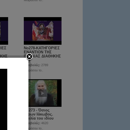
Μοιράσου το..
ΙΕΣ
No278-ΚΑΤΗΓΟΡΙΕΣ
ΕΝΑΝΤΙΟΝ ΤΗΣ
ΗΚΗΣ
ΠΑΛΑΙΑΣ ΔΙΑΘΗΚΗΣ
(Β')
προβολές:
2789
Μοιράσου το..
 και
Νο273 - Όσιος
τον
Γέρων Ιάκωβος.
Ομιλία του ιδίου
προβολές:
4620
Μοιράσου το..