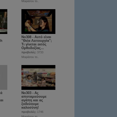
Μοιράσου το..
No308 - Αυτό είναι
ch
"Θεία Λειτουργία";
Τι γίνεται εκτός
Ορθοδοξίας...
προβολές:
3733
Μοιράσου το..
ιά
No303 - Ας
αποταμιεύουμε
αι
αγάπη και ας
ξοδεύουμε
καλοσύνη!
προβολές:
1746
Μοιράσου το..