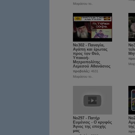
Μοιράσου το..
No302 - Παναγία,
No3
Αγάπη και έρωτας
τελ
προς τον Θεό,
Μη
Υπακοή-
προ
Μητροπολίτης
Μοιρ
Λεμεσού Αθανάσιος
προβολές:
4631
Μοιράσου το..
No297 - Πατήρ
Νο2
Ευμένιος - Ο κρυφός
Αμφ
Άγιος της εποχής
της
μας
προ