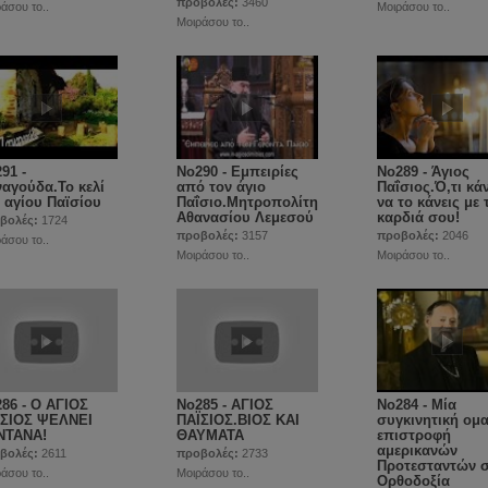
προβολές:
3460
άσου το..
Μοιράσου το..
Μοιράσου το..
91 -
No290 - Εμπειρίες
No289 - Άγιος
αγούδα.Το κελί
από τον άγιο
Παΐσιος.Ό,τι κάν
 αγίου Παϊσίου
Παΐσιο.Μητροπολίτη
να το κάνεις με 
Αθανασίου Λεμεσού
καρδιά σου!
βολές:
1724
προβολές:
3157
προβολές:
2046
άσου το..
Μοιράσου το..
Μοιράσου το..
86 - Ο ΑΓΙΟΣ
No285 - ΑΓΙΟΣ
Νο284 - Μία
ΪΣΙΟΣ ΨΕΛΝΕΙ
ΠΑΪΣΙΟΣ.ΒΙΟΣ ΚΑΙ
συγκινητική ομ
ΝΤΑΝΑ!
ΘΑΥΜΑΤΑ
επιστροφή
αμερικανών
βολές:
2611
προβολές:
2733
Προτεσταντών 
άσου το..
Μοιράσου το..
Ορθοδοξία