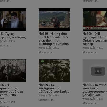
άσου το..
Μοιράσου το..
11- Άγιος
No310 - Hiking duo
No309 - DN!
ηφόρος ο λεπρός
don't let disabilities
Episcopal Chur
stop them from
Ordains Lesbian
βολές:
2485
climbing mountains
Bishop
άσου το..
προβολές:
2051
προβολές:
4401
Μοιράσου το..
Μοιράσου το..
06 - Η
No305 - Τα
No304 - Τα παιδ
κράτηση του
εγκλήματα του
που δεν θα
μουνισμού στις
αθεϊσμού του Στάλιν
γεννιόντουσαν κ
ές του 20ου
γεννήθηκαν ...
προβολές:
4787
ώνα
προβολές:
2488
Μοιράσου το..
βολές:
1995
Μοιράσου το..
άσου το..