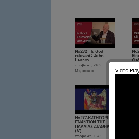
No282 - Is God
No2
relevant? John
Επι
Lennox
Θεό
προβολές:
2102
προ
Video Pla
Μοιράσου το..
Μοιρ
No277-ΚΑΤΗΓΟΡΙΕΣ
No2
ΕΝΑΝΤΙΟΝ ΤΗΣ
ΚΑ
ΠΑΛΑΙΑΣ ΔΙΑΘΗΚΗΣ
ΚΑ
(Α')
ΖΩ
προβολές:
1943
προ