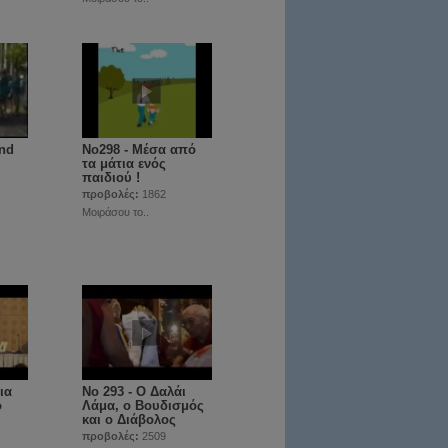
and
No298 - Μέσα από
τα μάτια ενός
παιδιού !
προβολές:
1862
Μοιράσου το..
ια
Νο 293 - Ο Δαλάι
ο
Λάμα, ο Βουδισμός
και ο Διάβολος
προβολές:
2509