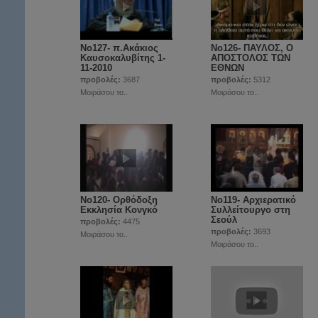
Νο127- π.Ακάκιος
Νο126- ΠΑΥΛΟΣ, Ο
Καυσοκαλυβίτης 1-
ΑΠΟΣΤΟΛΟΣ ΤΩΝ
11-2010
ΕΘΝΩΝ
προβολές:
3687
προβολές:
5312
Μοιράσου το..
Μοιράσου το..
Νο120- Ορθόδοξη
Νο119- Αρχιερατικό
Εκκλησία Κονγκό
Συλλείτουργο στη
Σεούλ
προβολές:
4475
προβολές:
3693
Μοιράσου το..
Μοιράσου το..