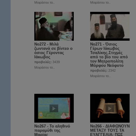
Μοιράσου το..
Μοιράσου το..
No272 - Μιλά
No271 - Όσιος
ζωντανά σε βίντεο ο
Γέρων Ιάκωβος
όσιος Γέροντας
Τσαλίκης.Στιγμές
Ιάκωβος
από το βίο του από
τον Μητροπολίτη
προβολές:
3439
Μόρφου Νεόφυτο
Μοιράσου το..
προβολές:
2342
Μοιράσου το..
No267 - Το αληθινό
No266 - ΔΙΑΦΩΝΟΥΝ
παραμύθι της
ΜΕΤΑΞΥ ΤΟΥΣ ΤΑ
Μαρίας
ΕΥΑΓΓΕΛΙΑ; ΠΩΣ