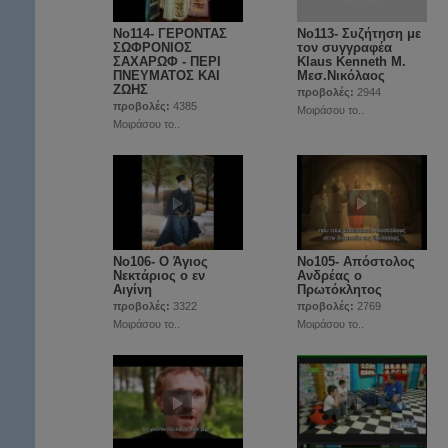
No114- ΓΕΡΟΝΤΑΣ
No113- Συζήτηση με
ΣΩΦΡΟΝΙΟΣ
τον συγγραφέα
ΣΑΧΑΡΩΦ - ΠΕΡΙ
Klaus Kenneth Μ.
ΠΝΕΥΜΑΤΟΣ ΚΑΙ
Μεσ.Νικόλαος
ΖΩΗΣ
προβολές:
2944
προβολές:
4385
Μοιράσου το..
Μοιράσου το..
Νο106- Ο Άγιος
Νο105- Απόστολος
Νεκτάριος ο εν
Ανδρέας ο
Αιγίνη
Πρωτόκλητος
προβολές:
3322
προβολές:
2769
Μοιράσου το..
Μοιράσου το..