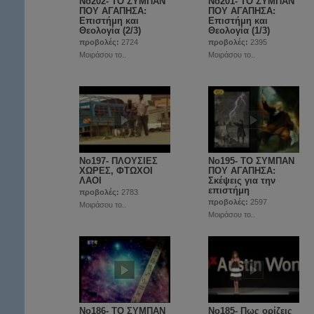
Νο202- ΤΟ ΣΥΜΠΑΝ
Νο201- ΤΟ ΣΥΜΠΑΝ
ΠΟΥ ΑΓΑΠΗΣΑ:
ΠΟΥ ΑΓΑΠΗΣΑ:
Επιστήμη και
Επιστήμη και
Θεολογία (2/3)
Θεολογία (1/3)
προβολές:
2724
προβολές:
2395
Μοιράσου το..
Μοιράσου το..
Νο197- ΠΛΟΥΣΙΕΣ
No195- ΤΟ ΣΥΜΠΑΝ
ΧΩΡΕΣ, ΦΤΩΧΟΙ
ΠΟΥ ΑΓΑΠΗΣΑ:
ΛΑΟΙ
Σκέψεις για την
επιστήμη
προβολές:
2783
προβολές:
2597
Μοιράσου το..
Μοιράσου το..
No186- ΤΟ ΣΥΜΠΑΝ
Νο185- Πως ορίζεις