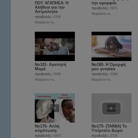
ΠΟΥ ΑΓΑΠΗΣΑ: Η
την ομορφιά;
Αλήθεια για την
προβολές:
3675
Αστρολογία
Μοιράσου το..
προβολές:
6336
Μοιράσου το..
Νο181- Αγαπητή
Νο180- Η Όμορφή
Μαμά
μου γυναίκα
προβολές:
3058
προβολές:
3398
Μοιράσου το..
Μοιράσου το..
No176- Απλή
No175- (ΤΑΙΝΙΑ) Το
σύμπτωση;
Υπέρτατο Δώρο
προβολές:
4257
προβολές:
3778