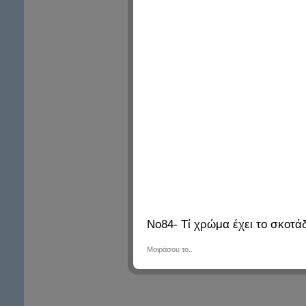
Νο84- Τί χρώμα έχει το σκοτάδ
Μοιράσου το..