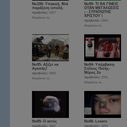
Νο100- Υπακοή. Μιά
Νο99- ΤΙ ΘΑ ΓΙΝΕΙΣ
παράξενη εντολή.
ΟΤΑΝ ΜΕΓΑΛΩΣΕΙΣ
; - ΣΤΡΑΤΙΩΤΗΣ
προβολές:
5957
ΧΡΙΣΤΟΥ !
Μοιράσου το..
προβολές:
3666
Μοιράσου το..
No95- Αξίζει να
Νο94- Υπέρβαση-
Αγαπάς!
Στέλιος Πισής-
Μέρος 2ο
προβολές:
4855
προβολές:
2591
Μοιράσου το..
Μοιράσου το..
No89- Ο αετός
No88- Losers
προβολές:
3862
προβολές:
3493