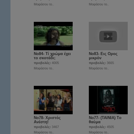
Μοιράσου το..
Μοιράσου το..
Νο84- Τί χρώμα έχει
Νο83- Εις Ορος
το σκοτάδι;
μικρόν
προβολές:
4005
προβολές:
3665
Μοιράσου το..
Μοιράσου το..
Νο78- Χριστός
Νο77- (ΤΑΙΝΙΑ) Tο
Ανέστη!
θαύμα
προβολές:
3467
προβολές:
4505
Μοιράσου το..
Μοιράσου το..