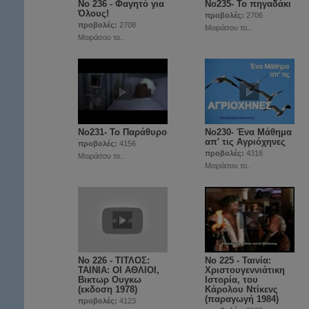
Νο 236 - Φαγητό για
Nο235- Το πηγαδάκι
Όλους!
προβολές:
2706
προβολές:
2708
Μοιράσου το..
Μοιράσου το..
No231- Το Παράθυρο
No230- Ένα Μάθημα
απ' τις Aγριόχηνες
προβολές:
4156
προβολές:
4316
Μοιράσου το..
Μοιράσου το..
Νο 226 - ΤΙΤΛΟΣ:
No 225 - Ταινία:
ΤΑΙΝΙΑ: ΟΙ ΑΘΛΙΟΙ,
Χριστουγεννιάτικη
Βικτωρ Ουγκω
Ιστορία, του
(εκδοση 1978)
Κάρολου Ντίκενς
(παραγωγή 1984)
προβολές:
4123