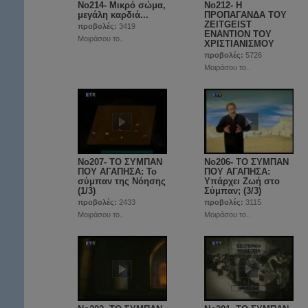
No214- Μικρό σώμα,
Νο212- Η
μεγάλη καρδιά...
ΠΡΟΠΑΓΑΝΔΑ ΤΟΥ
ZEITGEIST
προβολές:
3419
ΕΝΑΝΤΙΟΝ ΤΟΥ
Μοιράσου το..
ΧΡΙΣΤΙΑΝΙΣΜΟΥ
προβολές:
5726
Μοιράσου το..
No207- ΤΟ ΣΥΜΠΑΝ
No206- ΤΟ ΣΥΜΠΑΝ
ΠΟΥ ΑΓΑΠΗΣΑ: Το
ΠΟΥ ΑΓΑΠΗΣΑ:
σύμπαν της Νόησης
Υπάρχει Ζωή στο
(1/3)
Σύμπαν; (3/3)
προβολές:
2433
προβολές:
3115
Μοιράσου το..
Μοιράσου το..