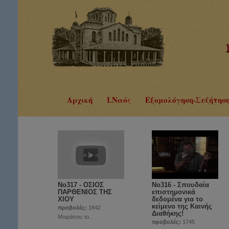
Αρχική
Ι.Ναός
Εξομολόγηση-Συζήτησ
No317 - ΟΣΙΟΣ
Νο316 - Σπουδαία
ΠΑΡΘΕΝΙΟΣ ΤΗΣ
επιστημονικά
ΧΙΟΥ
δεδομένα για το
κείμενο της Καινής
προβολές:
1842
Διαθήκης!
Μοιράσου το..
προβολές:
1745