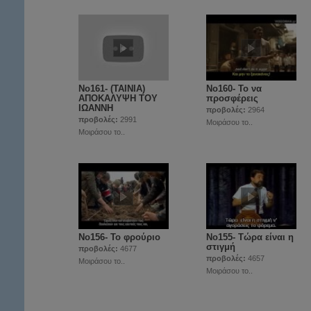
No161- (TAINIA)
No160- Το να
ΑΠΟΚΑΛΥΨΗ ΤΟΥ
προσφέρεις
ΙΩΑΝΝΗ
προβολές:
2964
προβολές:
2991
Μοιράσου το..
Μοιράσου το..
No156- Το φρούριο
Νο155- Τώρα είναι η
στιγμή
προβολές:
4677
προβολές:
4657
Μοιράσου το..
Μοιράσου το..