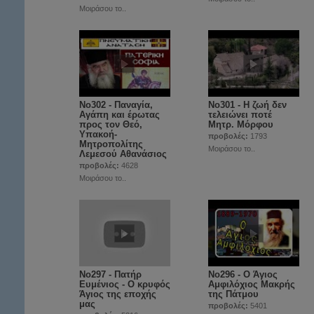
Μοιράσου το..
No302 - Παναγία,
No301 - Η ζωή δεν
Αγάπη και έρωτας
τελειώνει ποτέ
προς τον Θεό,
Μητρ. Μόρφου
Υπακοή-
προβολές:
1793
Μητροπολίτης
Μοιράσου το..
Λεμεσού Αθανάσιος
προβολές:
4628
Μοιράσου το..
No297 - Πατήρ
Νο296 - Ο Άγιος
Ευμένιος - Ο κρυφός
Αμφιλόχιος Μακρής
Άγιος της εποχής
της Πάτμου
μας
προβολές:
5401