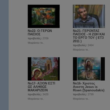
Νο22- O ΓΕΡΩΝ
Νο21- ΓΕΡΟΝΤΑΣ
ΠΑΙΣΙΟΣ
ΠΑΙΣΙΟΣ - Η ΖΩΗ ΚΑΙ
ΤΟ ΕΡΓΟ ΤΟΥ ( ET3
προβολές:
2709
2011 )
Μοιράσου το..
προβολές:
2464
Μοιράσου το..
Νο17- ΑΞΙΟΝ ΕΣΤΙ
Νο16- Χριστος
ΩΣ ΑΛΗΘΩΣ
Ανεστη Jesus is
ΜΑΚΑΡΙΖΕΙΝ
Risen (Spanoudakis)
προβολές:
3429
προβολές:
2799
Μοιράσου το..
Μοιράσου το..