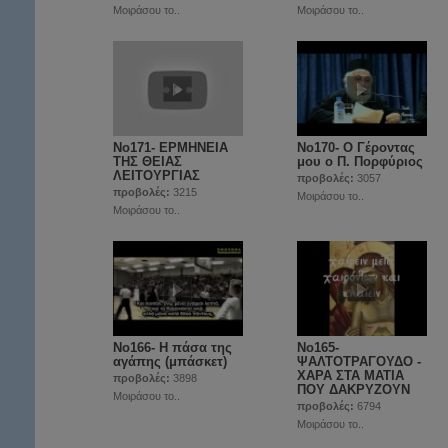
Μοιράσου το..
Μοιράσου το..
No171- ΕΡΜΗΝΕΙΑ
Νο170- Ο Γέροντας
ΤΗΣ ΘΕΙΑΣ
μου ο Π. Πορφύριος
ΛΕΙΤΟΥΡΓΙΑΣ
προβολές:
3057
προβολές:
3215
Μοιράσου το..
Μοιράσου το..
Νο166- Η πάσα της
Νο165-
αγάπης (μπάσκετ)
ΨΑΛΤΟΤΡΑΓΟΥΔΟ -
ΧΑΡΑ ΣΤΑ ΜΑΤΙΑ
προβολές:
3898
ΠΟΥ ΔΑΚΡΥΖΟΥΝ
Μοιράσου το..
προβολές:
6794
Μοιράσου το..