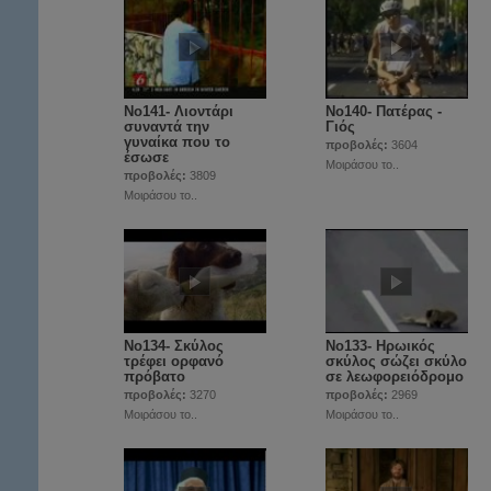
Νο141- Λιοντάρι
Νο140- Πατέρας -
συναντά την
Γιός
γυναίκα που το
προβολές:
3604
έσωσε
Μοιράσου το..
προβολές:
3809
Μοιράσου το..
Νο134- Σκύλος
No133- Ηρωικός
τρέφει ορφανό
σκύλος σώζει σκύλο
πρόβατο
σε λεωφορειόδρομο
προβολές:
3270
προβολές:
2969
Μοιράσου το..
Μοιράσου το..