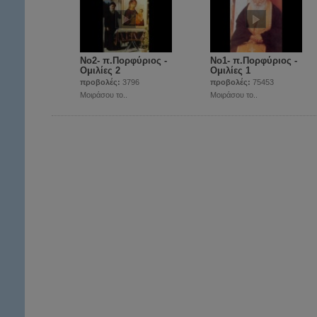
Νο2- π.Πορφύριος -
Νο1- π.Πορφύριος -
Ομιλίες 2
Ομιλίες 1
προβολές:
3796
προβολές:
75453
Μοιράσου το..
Μοιράσου το..