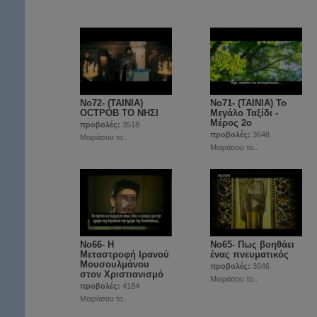
Νο72- (ΤΑΙΝΙΑ)
Νο71- (ΤΑΙΝΙΑ) Το
OCTPOB ΤΟ ΝΗΣΙ
Μεγάλο Ταξίδι -
Μέρος 2ο
προβολές:
3518
προβολές:
3648
Μοιράσου το..
Μοιράσου το..
Νο66- Η
Νο65- Πως βοηθάει
Μεταστροφή Ιρανού
ένας πνευματικός
Μουσουλμάνου
προβολές:
3046
στον Χριστιανισμό
Μοιράσου το..
προβολές:
4184
Μοιράσου το..