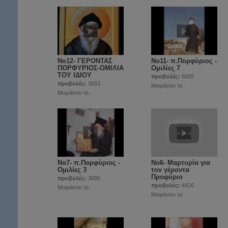
Νο12- ΓΕΡΟΝΤΑΣ
Νο11- π.Πορφύριος -
ΠΟΡΦΥΡΙΟΣ-ΟΜΙΛΙΑ
Ομιλίες 7
ΤΟΥ ΙΔΙΟΥ
προβολές:
6005
προβολές:
3653
Μοιράσου το..
Μοιράσου το..
Νο7- π.Πορφύριος -
Νο6- Μαρτυρία για
Ομιλίες 3
τον γέροντα
Προφύριο
προβολές:
3680
προβολές:
4426
Μοιράσου το..
Μοιράσου το..