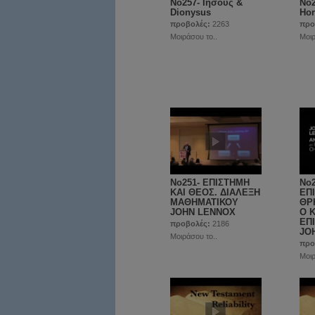
No257- Ιησούς &
No2
Dionysus
Ho
προβολές:
2263
προ
Μοιράσου το..
Μοιρ
No251- ΕΠΙΣΤΗΜΗ
Νο
ΚΑΙ ΘΕΟΣ. ΔΙΑΛΕΞΗ
ΕΠ
ΜΑΘΗΜΑΤΙΚΟΥ
ΘΡ
JOHN LENNOX
Ο 
EΠ
προβολές:
2186
JO
Μοιράσου το..
προ
Μοιρ