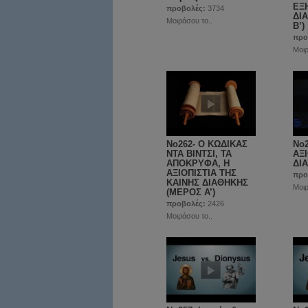
ΕΞ
προβολές:
3734
ΔΙ
Μοιράσου το..
Β’)
προ
Μοιρ
No262- Ο ΚΩΔΙΚΑΣ
No2
ΝΤΑ ΒΙΝΤΣΙ, ΤΑ
ΑΞ
ΑΠΟΚΡΥΦΑ, Η
ΔΙΑ
ΑΞΙΟΠΙΣΤΙΑ ΤΗΣ
προ
ΚΑΙΝΗΣ ΔΙΑΘΗΚΗΣ
Μοιρ
(ΜΕΡΟΣ A’)
προβολές:
2426
Μοιράσου το..