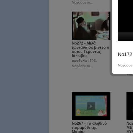
Μοιράσου το..
Μοιρ
No272 - Μιλά
No2
ζωντανά σε βίντεο ο
Γέ
όσιος Γέροντας
Τσα
No172 
Ιάκωβος
από
τον
προβολές:
3441
Μό
Μοιράσου 
Μοιράσου το..
προ
Μοιρ
No267 - Το αληθινό
No
παραμύθι της
ΜΕ
Μαρίας
ΕΥ