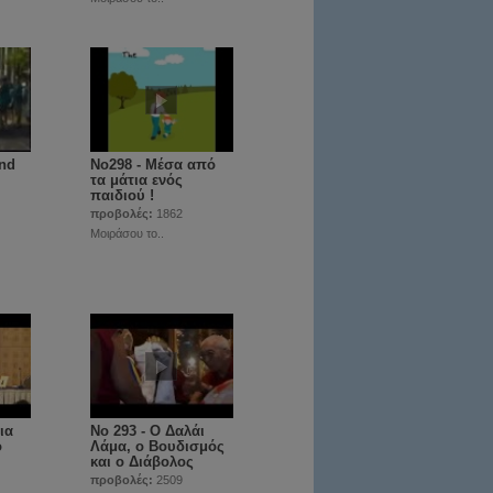
and
No298 - Μέσα από
τα μάτια ενός
παιδιού !
προβολές:
1862
Μοιράσου το..
ια
Νο 293 - Ο Δαλάι
ο
Λάμα, ο Βουδισμός
και ο Διάβολος
προβολές:
2509