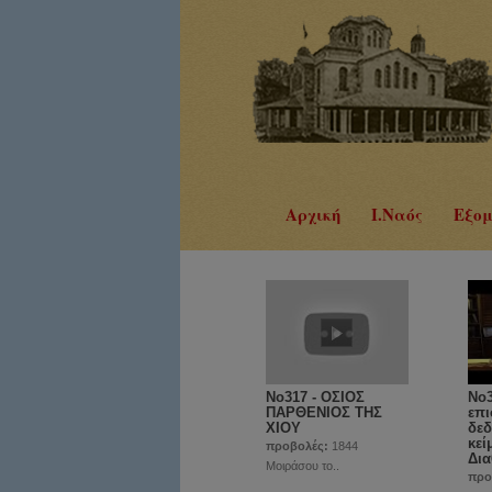
Αρχική
Ι.Ναός
Εξομ
No317 - ΟΣΙΟΣ
Νο3
ΠΑΡΘΕΝΙΟΣ ΤΗΣ
επι
ΧΙΟΥ
δεδ
κεί
προβολές:
1844
Δια
Μοιράσου το..
προ