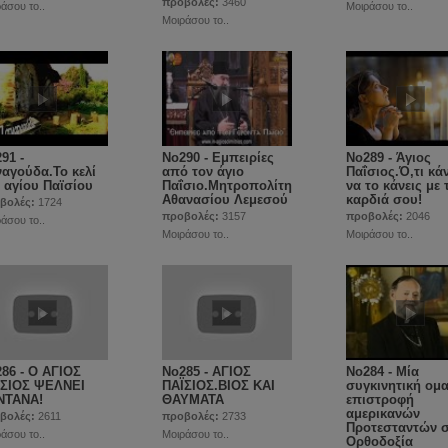
προβολές:
3460
άσου το..
Μοιράσου το..
Μοιράσου το..
91 -
No290 - Εμπειρίες
No289 - Άγιος
αγούδα.Το κελί
από τον άγιο
Παΐσιος.Ό,τι κάν
 αγίου Παϊσίου
Παΐσιο.Μητροπολίτη
να το κάνεις με 
Αθανασίου Λεμεσού
καρδιά σου!
βολές:
1724
προβολές:
3157
προβολές:
2046
άσου το..
Μοιράσου το..
Μοιράσου το..
86 - Ο ΑΓΙΟΣ
No285 - ΑΓΙΟΣ
Νο284 - Μία
ΪΣΙΟΣ ΨΕΛΝΕΙ
ΠΑΪΣΙΟΣ.ΒΙΟΣ ΚΑΙ
συγκινητική ομ
ΝΤΑΝΑ!
ΘΑΥΜΑΤΑ
επιστροφή
αμερικανών
βολές:
2611
προβολές:
2733
Προτεσταντών 
άσου το..
Μοιράσου το..
Ορθοδοξία