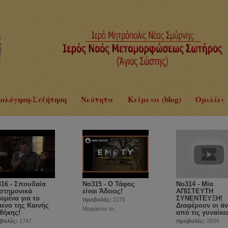
ολόγηση-Συζήτηση
Νεότητα
Κείμενα (blog)
Ομιλίες
16 - Σπουδαία
No315 - Ο Τάφος
No314 - Μία
στημονικά
είναι Άδειος!
ΑΠΙΣΤΕΥΤΗ
ομένα για το
ΣΥΝΕΝΤΕΥΞΗ!
προβολές:
2276
μενο της Καινής
Διαφέρουν οι άν
Μοιράσου το..
θήκης!
από τις γυναίκε
βολές:
1747
προβολές:
2634