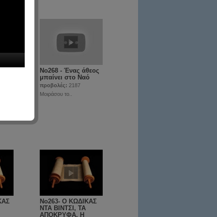
αι ο
No268 - Ένας άθεος
 η
μπαίνει στο Ναό
προβολές:
2187
Μοιράσου το..
ΚΑΣ
No263- Ο ΚΩΔΙΚΑΣ
ΝΤΑ ΒΙΝΤΣΙ, ΤΑ
ΑΠΟΚΡΥΦΑ, Η