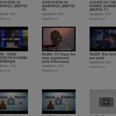
ΗΓΟΥΝΤΑΙ ΟΙ
ΕΞΗΓΟΥΝΤΑΙ ΟΙ
ΑΞΙΟΠΙΣΤΙΑ ΤΗΣ
ΑΦΟΡΕΣ; (ΜΕΡΟΣ
ΔΙΑΦΟΡΕΣ; (ΜΕΡΟΣ
ΚΑΙΝΗΣ ΔΙΑΘΗ
Α’)
(ΜΕΡΟΣ Γ’)
βολές:
4627
προβολές:
2068
προβολές:
2107
άσου το..
Μοιράσου το..
Μοιράσου το..
61 - ΕΙΝΑΙ
Νο260 - Η Γιόγκα δεν
Νο259- Ένα δέν
ΙΟΠΙΣΤΗ Η ΚΑΙΝΗ
ειναι γυμναστική
μια φορά
ΘΗΚΗ;(Η)
αλλά Ινδουισμός
προβολές:
2682
βολές:
4082
προβολές:
2483
Μοιράσου το..
άσου το..
Μοιράσου το..