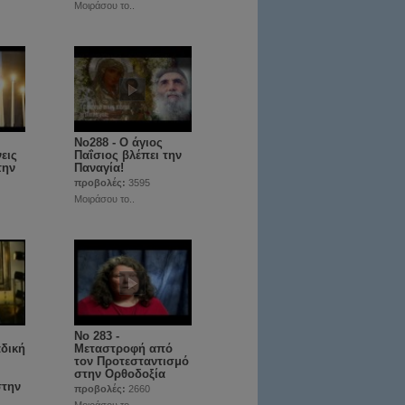
Μοιράσου το..
No288 - Ο άγιος
εις
Παΐσιος βλέπει την
την
Παναγία!
προβολές:
3595
Μοιράσου το..
Νο 283 -
αδική
Μεταστροφή από
τον Προτεσταντισμό
στην Ορθοδοξία
στην
προβολές:
2660