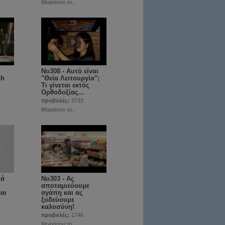
Μοιράσου το..
No308 - Αυτό είναι
ch
"Θεία Λειτουργία";
Τι γίνεται εκτός
Ορθοδοξίας...
προβολές:
3733
Μοιράσου το..
ιά
No303 - Ας
αποταμιεύουμε
αι
αγάπη και ας
ξοδεύουμε
καλοσύνη!
προβολές:
1746
Μοιράσου το..