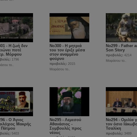
01 - Η ζωή δεν
No300 - Η μητριά
No299 - Father 
ειώνει ποτέ
του τον έριξε μέσα
Son Story
τρ. Μόρφου
στον αναμμένο
προβολές:
4214
φούρνο
βολές:
1796
Μοιράσου το..
προβολές:
2015
άσου το..
Μοιράσου το..
96 - Ο Άγιος
No295 - Λεμεσού
No294 - Ομιλία γ
ιλόχιος Μακρής
Αθανάσιος -
τον όσιο Ιάκωβ
 Πάτμου
Συμβουλές προς
Τσαλίκη
νέους
βολές:
5403
προβολές:
3489