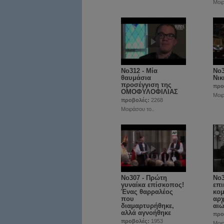
Μοιρ
No312 - Μία
Νο3
θαυμάσια
Νικ
προσέγγιση της
προ
ΟΜΟΦΥΛΟΦΙΛΙΑΣ
Μοιρ
προβολές:
2268
Μοιράσου το..
No307 - Πρώτη
No3
γυναίκα επίσκοπος!
επι
Ένας θαρραλέος
κομ
που
αρχ
διαμαρτυρήθηκε,
αι
αλλά αγνοήθηκε
προ
προβολές:
1953
Μοιρ