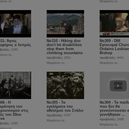
άσου το..
Μοιράσου το..
11- Άγιος
No310 - Hiking duo
No309 - DN!
ηφόρος ο λεπρός
don't let disabilities
Episcopal Chur
stop them from
Ordains Lesbian
βολές:
2485
climbing mountains
Bishop
άσου το..
προβολές:
2051
προβολές:
4401
Μοιράσου το..
Μοιράσου το..
06 - Η
No305 - Τα
No304 - Τα παιδ
κράτηση του
εγκλήματα του
που δεν θα
μουνισμού στις
αθεϊσμού του Στάλιν
γεννιόντουσαν κ
ές του 20ου
γεννήθηκαν ...
προβολές:
4787
ώνα
προβολές:
2488
Μοιράσου το..
βολές:
1995
Μοιράσου το..
άσου το..