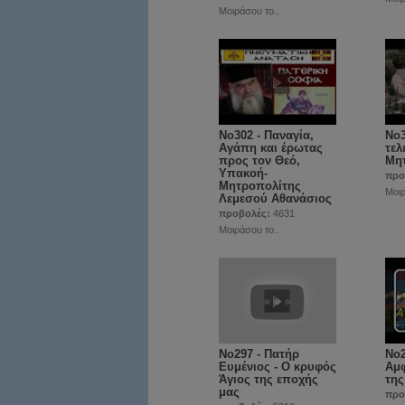
Μοιράσου το..
No302 - Παναγία,
No3
Αγάπη και έρωτας
τελ
προς τον Θεό,
Μη
Υπακοή-
προ
Μητροπολίτης
Μοιρ
Λεμεσού Αθανάσιος
προβολές:
4631
Μοιράσου το..
No297 - Πατήρ
Νο2
Ευμένιος - Ο κρυφός
Αμφ
Άγιος της εποχής
της
μας
προ