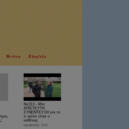
Βίντεο
Επικ/νία
No313 - Μία
ΑΠΙΣΤΕΥΤΗ
ΣΥΝΕΝΤΕΥΞΗ για το
τρες
τι φύλο είναι ο
ς;
καθένας
προβολές:
2025