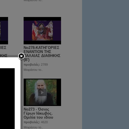
Μοιράσου το..
ΙΕΣ
No278-ΚΑΤΗΓΟΡΙΕΣ
ΕΝΑΝΤΙΟΝ ΤΗΣ
ΗΚΗΣ
ΠΑΛΑΙΑΣ ΔΙΑΘΗΚΗΣ
(Β')
προβολές:
2789
Μοιράσου το..
 και
Νο273 - Όσιος
τον
Γέρων Ιάκωβος.
Ομιλία του ιδίου
προβολές:
4620
Μοιράσου το..