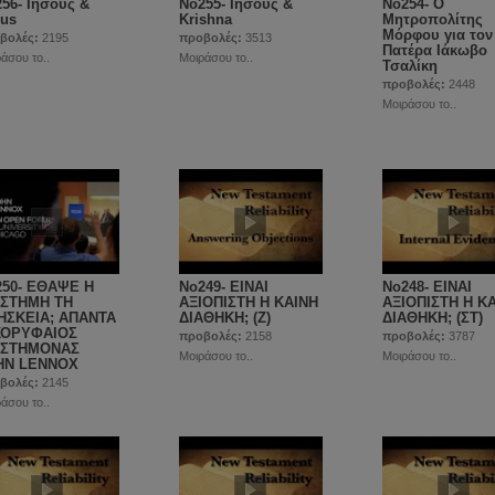
56- Ιησούς &
Νο255- Ιησούς &
No254- Ο
rus
Krishna
Μητροπολίτης
Μόρφου για τον
βολές:
2195
προβολές:
3513
Πατέρα Ιάκωβο
άσου το..
Μοιράσου το..
Τσαλίκη
προβολές:
2448
Μοιράσου το..
250- ΕΘΑΨΕ Η
No249- ΕΙΝΑΙ
No248- ΕΙΝΑΙ
ΙΣΤΗΜΗ ΤΗ
ΑΞΙΟΠΙΣΤΗ Η ΚΑΙΝΗ
ΑΞΙΟΠΙΣΤΗ Η Κ
ΗΣΚΕΙΑ; ΑΠΑΝΤΑ
ΔΙΑΘΗΚΗ; (Ζ)
ΔΙΑΘΗΚΗ; (ΣΤ)
ΚΟΡΥΦΑΙΟΣ
προβολές:
2158
προβολές:
3787
ΙΣΤΗΜΟΝΑΣ
Μοιράσου το..
Μοιράσου το..
HN LENNOX
βολές:
2145
άσου το..