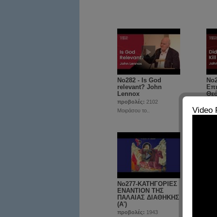
No282 - Is God
No2
relevant? John
Επι
Lennox
Θεό
προβολές:
2102
προ
Video 
Μοιράσου το..
Μοιρ
No277-ΚΑΤΗΓΟΡΙΕΣ
No2
ΕΝΑΝΤΙΟΝ ΤΗΣ
ΚΑ
ΠΑΛΑΙΑΣ ΔΙΑΘΗΚΗΣ
ΚΑ
(Α')
ΖΩ
προβολές:
1943
προ