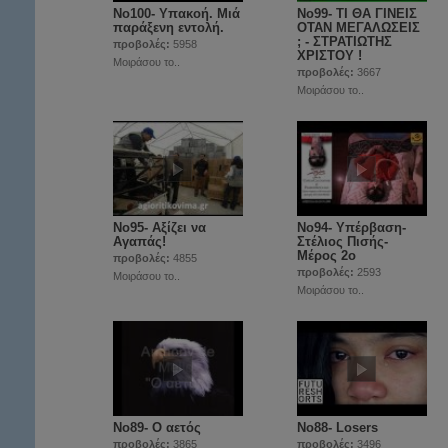
Νο100- Υπακοή. Μιά
Νο99- ΤΙ ΘΑ ΓΙΝΕΙΣ
παράξενη εντολή.
ΟΤΑΝ ΜΕΓΑΛΩΣΕΙΣ
; - ΣΤΡΑΤΙΩΤΗΣ
προβολές:
5958
ΧΡΙΣΤΟΥ !
Μοιράσου το..
προβολές:
3667
Μοιράσου το..
No95- Αξίζει να
Νο94- Υπέρβαση-
Αγαπάς!
Στέλιος Πισής-
Μέρος 2ο
προβολές:
4855
προβολές:
2593
Μοιράσου το..
Μοιράσου το..
No89- Ο αετός
No88- Losers
προβολές:
3865
προβολές:
3496