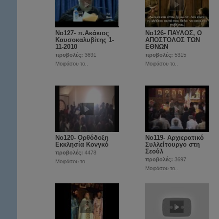
Νο127- π.Ακάκιος
Νο126- ΠΑΥΛΟΣ, Ο
Καυσοκαλυβίτης 1-
ΑΠΟΣΤΟΛΟΣ ΤΩΝ
11-2010
ΕΘΝΩΝ
προβολές:
3691
προβολές:
5315
Μοιράσου το..
Μοιράσου το..
Νο120- Ορθόδοξη
Νο119- Αρχιερατικό
Εκκλησία Κονγκό
Συλλείτουργο στη
Σεούλ
προβολές:
4478
προβολές:
3697
Μοιράσου το..
Μοιράσου το..