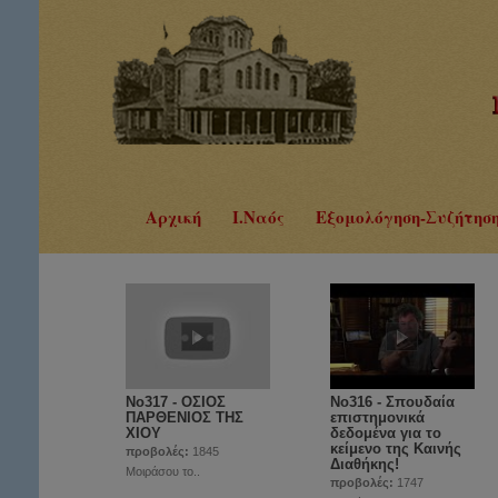
Αρχική
Ι.Ναός
Εξομολόγηση-Συζήτησ
No317 - ΟΣΙΟΣ
Νο316 - Σπουδαία
ΠΑΡΘΕΝΙΟΣ ΤΗΣ
επιστημονικά
ΧΙΟΥ
δεδομένα για το
κείμενο της Καινής
προβολές:
1845
Διαθήκης!
Μοιράσου το..
προβολές:
1747