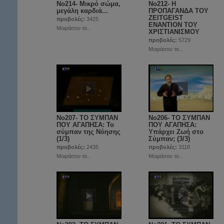
No214- Μικρό σώμα,
Νο212- Η
μεγάλη καρδιά...
ΠΡΟΠΑΓΑΝΔΑ ΤΟΥ
ZEITGEIST
προβολές:
3425
ΕΝΑΝΤΙΟΝ ΤΟΥ
Μοιράσου το..
ΧΡΙΣΤΙΑΝΙΣΜΟΥ
προβολές:
5729
Μοιράσου το..
No207- ΤΟ ΣΥΜΠΑΝ
No206- ΤΟ ΣΥΜΠΑΝ
ΠΟΥ ΑΓΑΠΗΣΑ: Το
ΠΟΥ ΑΓΑΠΗΣΑ:
σύμπαν της Νόησης
Υπάρχει Ζωή στο
(1/3)
Σύμπαν; (3/3)
προβολές:
2435
προβολές:
3118
Μοιράσου το..
Μοιράσου το..