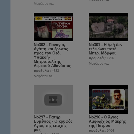
Μοιράσου το..
No302 - Παναγία,
No301 - Η ζωή δεν
Αγάπη και έρωτας
τελειώνει ποτέ
προς τον Θεό,
Μητρ. Μόρφου
Υπακοή-
προβολές:
1796
Μητροπολίτης
Μοιράσου το..
Λεμεσού Αθανάσιος
προβολές:
4633
Μοιράσου το..
No297 - Πατήρ
Νο296 - Ο Άγιος
Ευμένιος - Ο κρυφός
Αμφιλόχιος Μακρής
Άγιος της εποχής
της Πάτμου
μας
προβολές:
5404