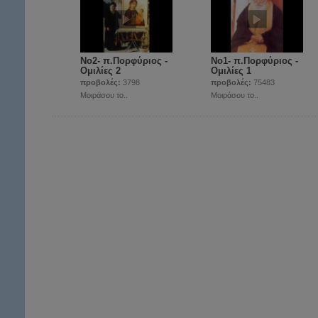
Νο2- π.Πορφύριος -
Νο1- π.Πορφύριος -
Ομιλίες 2
Ομιλίες 1
προβολές:
3798
προβολές:
75483
Μοιράσου το..
Μοιράσου το..