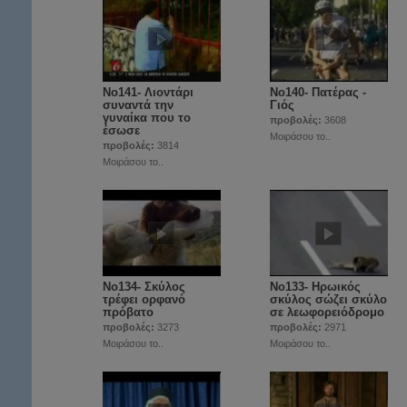
Νο141- Λιοντάρι
Νο140- Πατέρας -
συναντά την
Γιός
γυναίκα που το
προβολές:
3608
έσωσε
Μοιράσου το..
προβολές:
3814
Μοιράσου το..
Νο134- Σκύλος
No133- Ηρωικός
τρέφει ορφανό
σκύλος σώζει σκύλο
πρόβατο
σε λεωφορειόδρομο
προβολές:
3273
προβολές:
2971
Μοιράσου το..
Μοιράσου το..