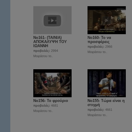
No161- (TAINIA)
No160- Το να
ΑΠΟΚΑΛΥΨΗ ΤΟΥ
προσφέρεις
ΙΩΑΝΝΗ
προβολές:
2966
προβολές:
2994
Μοιράσου το..
Μοιράσου το..
No156- Το φρούριο
Νο155- Τώρα είναι η
στιγμή
προβολές:
4681
προβολές:
4661
Μοιράσου το..
Μοιράσου το..