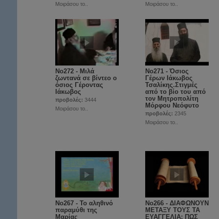
Μοιράσου το..
Μοιράσου το..
No272 - Μιλά
No271 - Όσιος
ζωντανά σε βίντεο ο
Γέρων Ιάκωβος
όσιος Γέροντας
Τσαλίκης.Στιγμές
Ιάκωβος
από το βίο του από
τον Μητροπολίτη
προβολές:
3444
Μόρφου Νεόφυτο
Μοιράσου το..
προβολές:
2345
Μοιράσου το..
No267 - Το αληθινό
No266 - ΔΙΑΦΩΝΟΥΝ
παραμύθι της
ΜΕΤΑΞΥ ΤΟΥΣ ΤΑ
Μαρίας
ΕΥΑΓΓΕΛΙΑ; ΠΩΣ