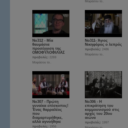
Μοιράσου το..
No312 - Μία
Νο311- Άγιος
θαυμάσια
Νικηφόρος ο λεπρός
προσέγγιση της
προβολές:
2486
ΟΜΟΦΥΛΟΦΙΛΙΑΣ
Μοιράσου το..
προβολές:
2269
Μοιράσου το..
No307 - Πρώτη
No306 - Η
γυναίκα επίσκοπος!
επικράτηση του
Ένας θαρραλέος
κομμουνισμού στις
που
αρχές του 20ου
διαμαρτυρήθηκε,
αιώνα
αλλά αγνοήθηκε
προβολές:
1997
προβολές:
1956
Μοιράσου το..