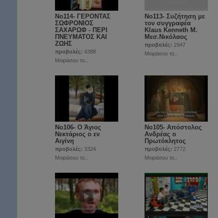
No114- ΓΕΡΟΝΤΑΣ
No113- Συζήτηση με
ΣΩΦΡΟΝΙΟΣ
τον συγγραφέα
ΣΑΧΑΡΩΦ - ΠΕΡΙ
Klaus Kenneth Μ.
ΠΝΕΥΜΑΤΟΣ ΚΑΙ
Μεσ.Νικόλαος
ΖΩΗΣ
προβολές:
2947
προβολές:
4388
Μοιράσου το..
Μοιράσου το..
Νο106- Ο Άγιος
Νο105- Απόστολος
Νεκτάριος ο εν
Ανδρέας ο
Αιγίνη
Πρωτόκλητος
προβολές:
3324
προβολές:
2772
Μοιράσου το..
Μοιράσου το..