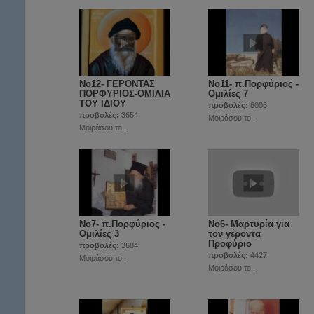
Νο12- ΓΕΡΟΝΤΑΣ
Νο11- π.Πορφύριος -
ΠΟΡΦΥΡΙΟΣ-ΟΜΙΛΙΑ
Ομιλίες 7
ΤΟΥ ΙΔΙΟΥ
προβολές:
6006
προβολές:
3654
Μοιράσου το..
Μοιράσου το..
Νο7- π.Πορφύριος -
Νο6- Μαρτυρία για
Ομιλίες 3
τον γέροντα
Προφύριο
προβολές:
3684
προβολές:
4427
Μοιράσου το..
Μοιράσου το..