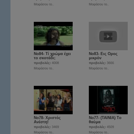
Μοιράσου το..
Μοιράσου το..
Νο84- Τί χρώμα έχει
Νο83- Εις Ορος
το σκοτάδι;
μικρόν
προβολές:
4008
προβολές:
3666
Μοιράσου το..
Μοιράσου το..
Νο78- Χριστός
Νο77- (ΤΑΙΝΙΑ) Tο
Ανέστη!
θαύμα
προβολές:
3469
προβολές:
4509
Μοιράσου το..
Μοιράσου το..