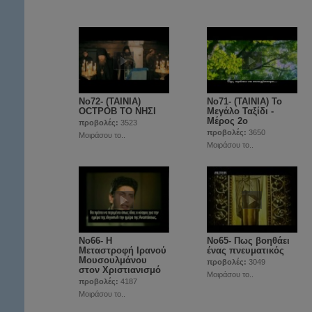
Νο72- (ΤΑΙΝΙΑ)
Νο71- (ΤΑΙΝΙΑ) Το
OCTPOB ΤΟ ΝΗΣΙ
Μεγάλο Ταξίδι -
Μέρος 2ο
προβολές:
3523
προβολές:
3650
Μοιράσου το..
Μοιράσου το..
Νο66- Η
Νο65- Πως βοηθάει
Μεταστροφή Ιρανού
ένας πνευματικός
Μουσουλμάνου
προβολές:
3049
στον Χριστιανισμό
Μοιράσου το..
προβολές:
4187
Μοιράσου το..