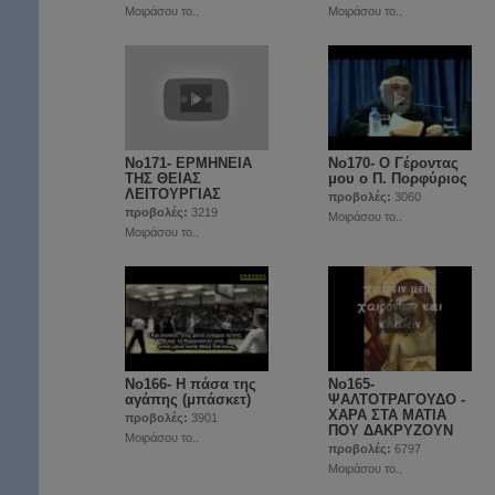
Μοιράσου το..
Μοιράσου το..
No171- ΕΡΜΗΝΕΙΑ
Νο170- Ο Γέροντας
ΤΗΣ ΘΕΙΑΣ
μου ο Π. Πορφύριος
ΛΕΙΤΟΥΡΓΙΑΣ
προβολές:
3060
προβολές:
3219
Μοιράσου το..
Μοιράσου το..
Νο166- Η πάσα της
Νο165-
αγάπης (μπάσκετ)
ΨΑΛΤΟΤΡΑΓΟΥΔΟ -
ΧΑΡΑ ΣΤΑ ΜΑΤΙΑ
προβολές:
3901
ΠΟΥ ΔΑΚΡΥΖΟΥΝ
Μοιράσου το..
προβολές:
6797
Μοιράσου το..