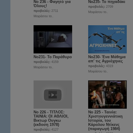
Νο 236 - Φαγητό για
Nο235- Το πηγαδάκι
Όλους!
προβολές:
2709
προβολές:
2711
Μοιράσου το..
Μοιράσου το..
No231- Το Παράθυρο
No230- Ένα Μάθημα
απ' τις Aγριόχηνες
προβολές:
4159
προβολές:
4319
Μοιράσου το..
Μοιράσου το..
Νο 226 - ΤΙΤΛΟΣ:
No 225 - Ταινία:
ΤΑΙΝΙΑ: ΟΙ ΑΘΛΙΟΙ,
Χριστουγεννιάτικη
Βικτωρ Ουγκω
Ιστορία, του
(εκδοση 1978)
Κάρολου Ντίκενς
(παραγωγή 1984)
προβολές:
4127