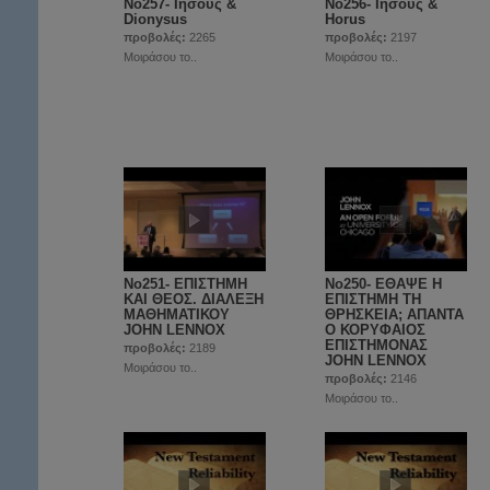
No257- Ιησούς &
No256- Ιησούς &
Dionysus
Horus
προβολές:
2265
προβολές:
2197
Μοιράσου το..
Μοιράσου το..
No251- ΕΠΙΣΤΗΜΗ
Νο250- ΕΘΑΨΕ Η
ΚΑΙ ΘΕΟΣ. ΔΙΑΛΕΞΗ
ΕΠΙΣΤΗΜΗ ΤΗ
ΜΑΘΗΜΑΤΙΚΟΥ
ΘΡΗΣΚΕΙΑ; ΑΠΑΝΤΑ
JOHN LENNOX
Ο ΚΟΡΥΦΑΙΟΣ
EΠΙΣΤΗΜΟΝΑΣ
προβολές:
2189
JOHN LENNOX
Μοιράσου το..
προβολές:
2146
Μοιράσου το..