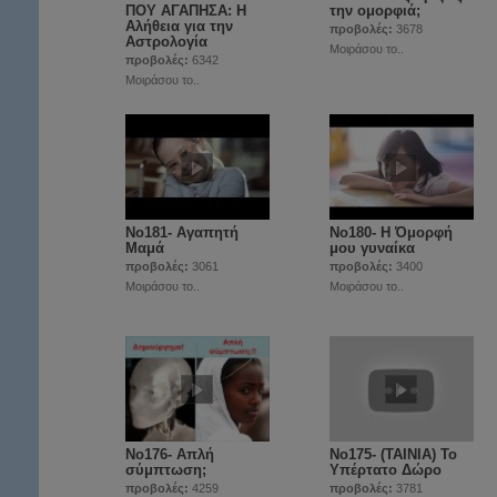
ΠΟΥ ΑΓΑΠΗΣΑ: Η
την ομορφιά;
Αλήθεια για την
προβολές:
3678
Αστρολογία
Μοιράσου το..
προβολές:
6342
Μοιράσου το..
Νο181- Αγαπητή
Νο180- Η Όμορφή
Μαμά
μου γυναίκα
προβολές:
3061
προβολές:
3400
Μοιράσου το..
Μοιράσου το..
No176- Απλή
No175- (ΤΑΙΝΙΑ) Το
σύμπτωση;
Υπέρτατο Δώρο
προβολές:
4259
προβολές:
3781