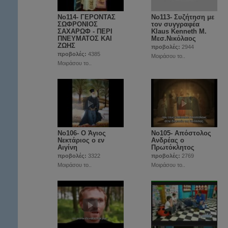
No114- ΓΕΡΟΝΤΑΣ
No113- Συζήτηση με
ΣΩΦΡΟΝΙΟΣ
τον συγγραφέα
ΣΑΧΑΡΩΦ - ΠΕΡΙ
Klaus Kenneth Μ.
ΠΝΕΥΜΑΤΟΣ ΚΑΙ
Μεσ.Νικόλαος
ΖΩΗΣ
προβολές:
2944
προβολές:
4385
Μοιράσου το..
Μοιράσου το..
Νο106- Ο Άγιος
Νο105- Απόστολος
Νεκτάριος ο εν
Ανδρέας ο
Αιγίνη
Πρωτόκλητος
προβολές:
3322
προβολές:
2769
Μοιράσου το..
Μοιράσου το..