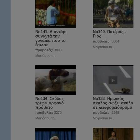
Νο141- Λιοντάρι
Νο140- Πατέρας -
συναντά την
Γιός
γυναίκα που το
προβολές:
3604
έσωσε
Μοιράσου το..
προβολές:
3809
Μοιράσου το..
Νο134- Σκύλος
No133- Ηρωικός
τρέφει ορφανό
σκύλος σώζει σκύλο
πρόβατο
σε λεωφορειόδρομο
προβολές:
3270
προβολές:
2968
Μοιράσου το..
Μοιράσου το..