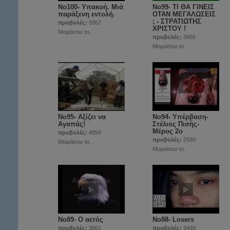
Νο100- Υπακοή. Μιά
Νο99- ΤΙ ΘΑ ΓΙΝΕΙΣ
παράξενη εντολή.
ΟΤΑΝ ΜΕΓΑΛΩΣΕΙΣ
; - ΣΤΡΑΤΙΩΤΗΣ
προβολές:
5957
ΧΡΙΣΤΟΥ !
Μοιράσου το..
προβολές:
3666
Μοιράσου το..
No95- Αξίζει να
Νο94- Υπέρβαση-
Αγαπάς!
Στέλιος Πισής-
Μέρος 2ο
προβολές:
4854
προβολές:
2590
Μοιράσου το..
Μοιράσου το..
No89- Ο αετός
No88- Losers
προβολές:
3861
προβολές:
3493