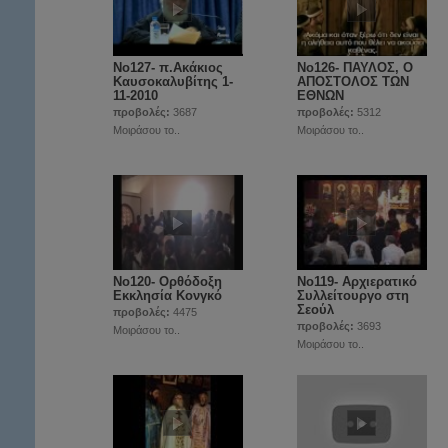
Νο127- π.Ακάκιος
Νο126- ΠΑΥΛΟΣ, Ο
Καυσοκαλυβίτης 1-
ΑΠΟΣΤΟΛΟΣ ΤΩΝ
11-2010
ΕΘΝΩΝ
προβολές:
3687
προβολές:
5312
Μοιράσου το..
Μοιράσου το..
Νο120- Ορθόδοξη
Νο119- Αρχιερατικό
Εκκλησία Κονγκό
Συλλείτουργο στη
Σεούλ
προβολές:
4475
προβολές:
3693
Μοιράσου το..
Μοιράσου το..