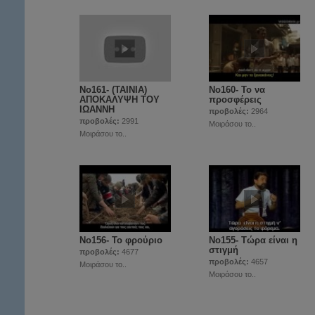
No161- (TAINIA)
No160- Το να
ΑΠΟΚΑΛΥΨΗ ΤΟΥ
προσφέρεις
ΙΩΑΝΝΗ
προβολές:
2964
προβολές:
2991
Μοιράσου το..
Μοιράσου το..
No156- Το φρούριο
Νο155- Τώρα είναι η
στιγμή
προβολές:
4677
προβολές:
4657
Μοιράσου το..
Μοιράσου το..