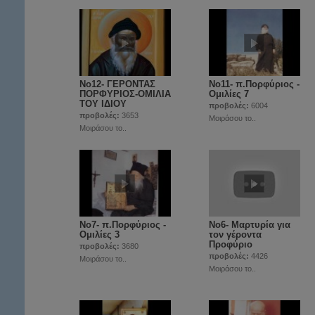
Νο12- ΓΕΡΟΝΤΑΣ
Νο11- π.Πορφύριος -
ΠΟΡΦΥΡΙΟΣ-ΟΜΙΛΙΑ
Ομιλίες 7
ΤΟΥ ΙΔΙΟΥ
προβολές:
6004
προβολές:
3653
Μοιράσου το..
Μοιράσου το..
Νο7- π.Πορφύριος -
Νο6- Μαρτυρία για
Ομιλίες 3
τον γέροντα
Προφύριο
προβολές:
3680
προβολές:
4426
Μοιράσου το..
Μοιράσου το..