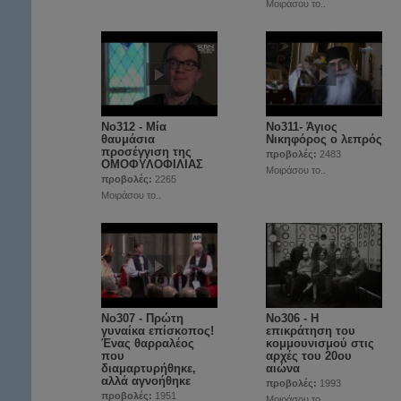
Μοιράσου το..
No312 - Μία
Νο311- Άγιος
θαυμάσια
Νικηφόρος ο λεπρός
προσέγγιση της
προβολές:
2483
ΟΜΟΦΥΛΟΦΙΛΙΑΣ
Μοιράσου το..
προβολές:
2265
Μοιράσου το..
No307 - Πρώτη
No306 - Η
γυναίκα επίσκοπος!
επικράτηση του
Ένας θαρραλέος
κομμουνισμού στις
που
αρχές του 20ου
διαμαρτυρήθηκε,
αιώνα
αλλά αγνοήθηκε
προβολές:
1993
προβολές:
1951
Μοιράσου το..