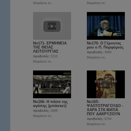
Μοιράσου το..
Μοιράσου το..
No171- ΕΡΜΗΝΕΙΑ
Νο170- Ο Γέροντας
ΤΗΣ ΘΕΙΑΣ
μου ο Π. Πορφύριος
ΛΕΙΤΟΥΡΓΙΑΣ
προβολές:
3056
προβολές:
3215
Μοιράσου το..
Μοιράσου το..
Νο166- Η πάσα της
Νο165-
αγάπης (μπάσκετ)
ΨΑΛΤΟΤΡΑΓΟΥΔΟ -
ΧΑΡΑ ΣΤΑ ΜΑΤΙΑ
προβολές:
3898
ΠΟΥ ΔΑΚΡΥΖΟΥΝ
Μοιράσου το..
προβολές:
6794
Μοιράσου το..