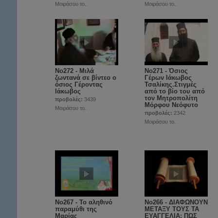
Μοιράσου το..
Μοιράσου το..
No272 - Μιλά
No271 - Όσιος
ζωντανά σε βίντεο ο
Γέρων Ιάκωβος
όσιος Γέροντας
Τσαλίκης.Στιγμές
Ιάκωβος
από το βίο του από
τον Μητροπολίτη
προβολές:
3439
Μόρφου Νεόφυτο
Μοιράσου το..
προβολές:
2342
Μοιράσου το..
No267 - Το αληθινό
No266 - ΔΙΑΦΩΝΟΥΝ
παραμύθι της
ΜΕΤΑΞΥ ΤΟΥΣ ΤΑ
Μαρίας
ΕΥΑΓΓΕΛΙΑ; ΠΩΣ