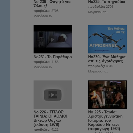
Νο 236 - Φαγητό για
Nο235- Το πηγαδάκι
Όλους!
προβολές:
2706
προβολές:
2708
Μοιράσου το..
Μοιράσου το..
No231- Το Παράθυρο
No230- Ένα Μάθημα
απ' τις Aγριόχηνες
προβολές:
4156
προβολές:
4316
Μοιράσου το..
Μοιράσου το..
Νο 226 - ΤΙΤΛΟΣ:
No 225 - Ταινία:
ΤΑΙΝΙΑ: ΟΙ ΑΘΛΙΟΙ,
Χριστουγεννιάτικη
Βικτωρ Ουγκω
Ιστορία, του
(εκδοση 1978)
Κάρολου Ντίκενς
(παραγωγή 1984)
προβολές:
4122