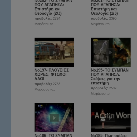
Νο202- ΤΟ ΣΥΜΠΑΝ
Νο201- ΤΟ ΣΥΜΠΑΝ
ΠΟΥ ΑΓΑΠΗΣΑ:
ΠΟΥ ΑΓΑΠΗΣΑ:
Επιστήμη και
Επιστήμη και
Θεολογία (2/3)
Θεολογία (1/3)
προβολές:
2724
προβολές:
2395
Μοιράσου το..
Μοιράσου το..
Νο197- ΠΛΟΥΣΙΕΣ
No195- ΤΟ ΣΥΜΠΑΝ
ΧΩΡΕΣ, ΦΤΩΧΟΙ
ΠΟΥ ΑΓΑΠΗΣΑ:
ΛΑΟΙ
Σκέψεις για την
επιστήμη
προβολές:
2783
προβολές:
2597
Μοιράσου το..
Μοιράσου το..
No186- ΤΟ ΣΥΜΠΑΝ
Νο185- Πως ορίζεις