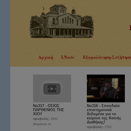
Αρχική
Ι.Ναός
Εξομολόγηση-Συζήτησ
No317 - ΟΣΙΟΣ
Νο316 - Σπουδαία
ΠΑΡΘΕΝΙΟΣ ΤΗΣ
επιστημονικά
ΧΙΟΥ
δεδομένα για το
κείμενο της Καινής
προβολές:
1842
Διαθήκης!
Μοιράσου το..
προβολές:
1745