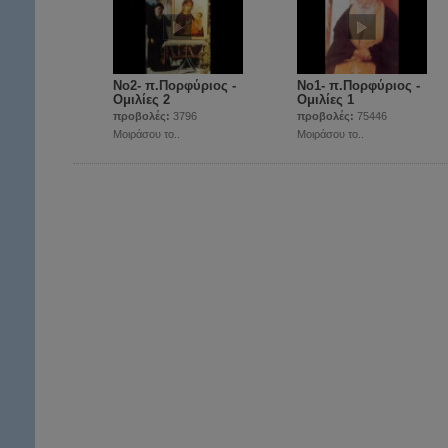
Νο2- π.Πορφύριος -
Νο1- π.Πορφύριος -
Ομιλίες 2
Ομιλίες 1
προβολές:
3796
προβολές:
75446
Μοιράσου το..
Μοιράσου το..