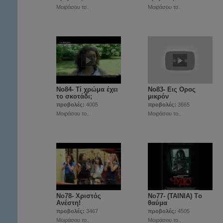
Μοιράσου το..
Μοιράσου το..
Νο84- Τί χρώμα έχει
Νο83- Εις Ορος
το σκοτάδι;
μικρόν
προβολές:
4005
προβολές:
3665
Μοιράσου το..
Μοιράσου το..
Νο78- Χριστός
Νο77- (ΤΑΙΝΙΑ) Tο
Ανέστη!
θαύμα
προβολές:
3467
προβολές:
4505
Μοιράσου το..
Μοιράσου το..