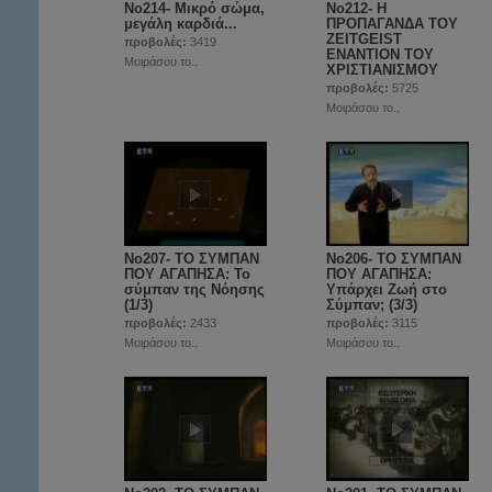
No214- Μικρό σώμα,
Νο212- Η
μεγάλη καρδιά...
ΠΡΟΠΑΓΑΝΔΑ ΤΟΥ
ZEITGEIST
προβολές:
3419
ΕΝΑΝΤΙΟΝ ΤΟΥ
Μοιράσου το..
ΧΡΙΣΤΙΑΝΙΣΜΟΥ
προβολές:
5725
Μοιράσου το..
No207- ΤΟ ΣΥΜΠΑΝ
No206- ΤΟ ΣΥΜΠΑΝ
ΠΟΥ ΑΓΑΠΗΣΑ: Το
ΠΟΥ ΑΓΑΠΗΣΑ:
σύμπαν της Νόησης
Υπάρχει Ζωή στο
(1/3)
Σύμπαν; (3/3)
προβολές:
2433
προβολές:
3115
Μοιράσου το..
Μοιράσου το..