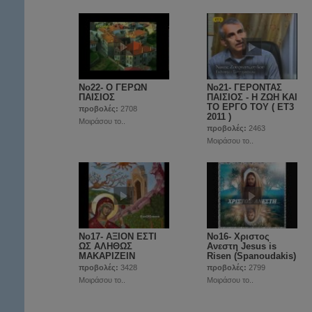
Νο22- O ΓΕΡΩΝ
Νο21- ΓΕΡΟΝΤΑΣ
ΠΑΙΣΙΟΣ
ΠΑΙΣΙΟΣ - Η ΖΩΗ ΚΑΙ
ΤΟ ΕΡΓΟ ΤΟΥ ( ET3
προβολές:
2708
2011 )
Μοιράσου το..
προβολές:
2463
Μοιράσου το..
Νο17- ΑΞΙΟΝ ΕΣΤΙ
Νο16- Χριστος
ΩΣ ΑΛΗΘΩΣ
Ανεστη Jesus is
ΜΑΚΑΡΙΖΕΙΝ
Risen (Spanoudakis)
προβολές:
3428
προβολές:
2799
Μοιράσου το..
Μοιράσου το..