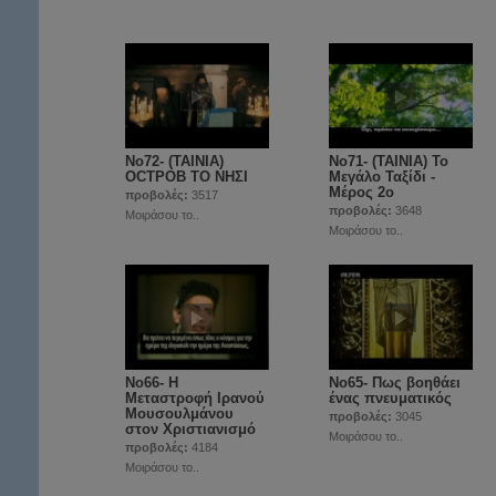
Νο72- (ΤΑΙΝΙΑ)
Νο71- (ΤΑΙΝΙΑ) Το
OCTPOB ΤΟ ΝΗΣΙ
Μεγάλο Ταξίδι -
Μέρος 2ο
προβολές:
3517
προβολές:
3648
Μοιράσου το..
Μοιράσου το..
Νο66- Η
Νο65- Πως βοηθάει
Μεταστροφή Ιρανού
ένας πνευματικός
Μουσουλμάνου
προβολές:
3045
στον Χριστιανισμό
Μοιράσου το..
προβολές:
4184
Μοιράσου το..