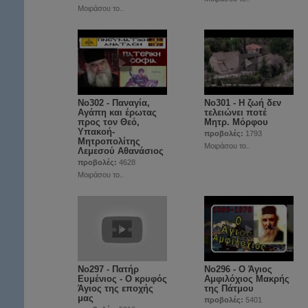
Μοιράσου το..
No302 - Παναγία,
No301 - Η ζωή δεν
Αγάπη και έρωτας
τελειώνει ποτέ
προς τον Θεό,
Μητρ. Μόρφου
Υπακοή-
προβολές:
1793
Μητροπολίτης
Μοιράσου το..
Λεμεσού Αθανάσιος
προβολές:
4628
Μοιράσου το..
No297 - Πατήρ
Νο296 - Ο Άγιος
Ευμένιος - Ο κρυφός
Αμφιλόχιος Μακρής
Άγιος της εποχής
της Πάτμου
μας
προβολές:
5401