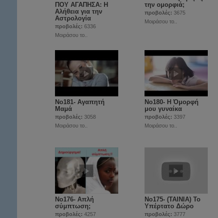
ΠΟΥ ΑΓΑΠΗΣΑ: Η
την ομορφιά;
Αλήθεια για την
προβολές:
3675
Αστρολογία
Μοιράσου το..
προβολές:
6336
Μοιράσου το..
Νο181- Αγαπητή
Νο180- Η Όμορφή
Μαμά
μου γυναίκα
προβολές:
3058
προβολές:
3397
Μοιράσου το..
Μοιράσου το..
No176- Απλή
No175- (ΤΑΙΝΙΑ) Το
σύμπτωση;
Υπέρτατο Δώρο
προβολές:
4257
προβολές:
3777