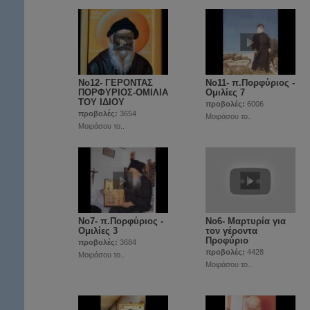
Νο12- ΓΕΡΟΝΤΑΣ
Νο11- π.Πορφύριος -
ΠΟΡΦΥΡΙΟΣ-ΟΜΙΛΙΑ
Ομιλίες 7
ΤΟΥ ΙΔΙΟΥ
προβολές:
6006
προβολές:
3654
Μοιράσου το..
Μοιράσου το..
Νο7- π.Πορφύριος -
Νο6- Μαρτυρία για
Ομιλίες 3
τον γέροντα
Προφύριο
προβολές:
3684
προβολές:
4428
Μοιράσου το..
Μοιράσου το..