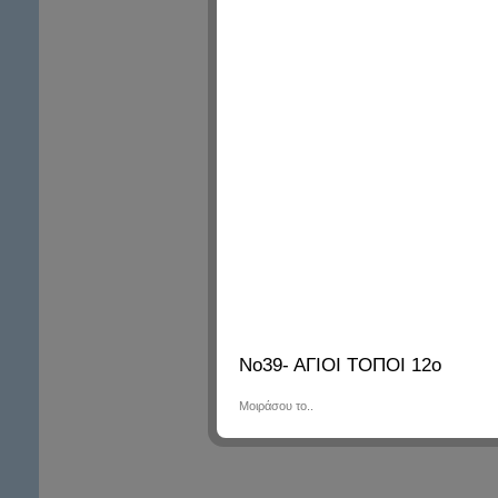
Νο39- ΑΓΙΟΙ ΤΟΠΟΙ 12ο
Μοιράσου το..