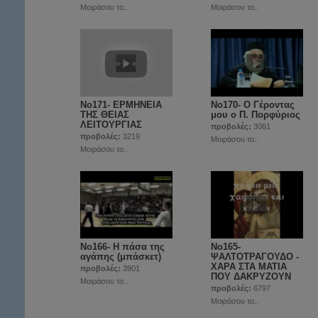
Μοιράσου το..
Μοιράσου το..
No171- ΕΡΜΗΝΕΙΑ
Νο170- Ο Γέροντας
ΤΗΣ ΘΕΙΑΣ
μου ο Π. Πορφύριος
ΛΕΙΤΟΥΡΓΙΑΣ
προβολές:
3061
προβολές:
3219
Μοιράσου το..
Μοιράσου το..
Νο166- Η πάσα της
Νο165-
αγάπης (μπάσκετ)
ΨΑΛΤΟΤΡΑΓΟΥΔΟ -
ΧΑΡΑ ΣΤΑ ΜΑΤΙΑ
προβολές:
3901
ΠΟΥ ΔΑΚΡΥΖΟΥΝ
Μοιράσου το..
προβολές:
6797
Μοιράσου το..