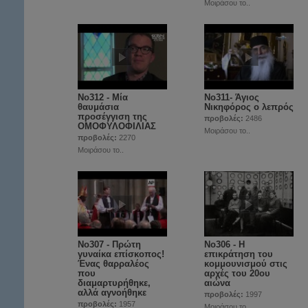
Μοιράσου το..
No312 - Μία
Νο311- Άγιος
θαυμάσια
Νικηφόρος ο λεπρός
προσέγγιση της
προβολές:
2486
ΟΜΟΦΥΛΟΦΙΛΙΑΣ
Μοιράσου το..
προβολές:
2270
Μοιράσου το..
No307 - Πρώτη
No306 - Η
γυναίκα επίσκοπος!
επικράτηση του
Ένας θαρραλέος
κομμουνισμού στις
που
αρχές του 20ου
διαμαρτυρήθηκε,
αιώνα
αλλά αγνοήθηκε
προβολές:
1997
προβολές:
1957
Μοιράσου το..