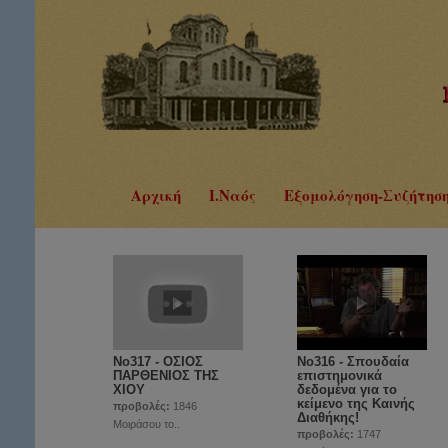
Αρχική
Ι.Ναός
Εξομολόγηση-Συζήτησ
No317 - ΟΣΙΟΣ
Νο316 - Σπουδαία
ΠΑΡΘΕΝΙΟΣ ΤΗΣ
επιστημονικά
ΧΙΟΥ
δεδομένα για το
κείμενο της Καινής
προβολές:
1846
Διαθήκης!
Μοιράσου το..
προβολές:
1747