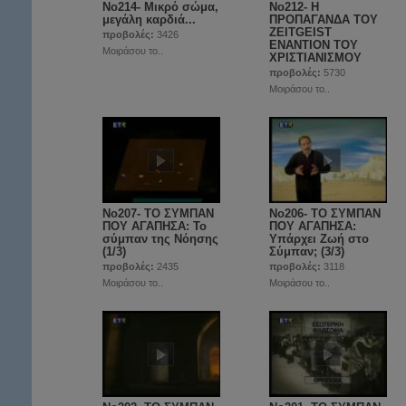
No214- Μικρό σώμα,
Νο212- Η
μεγάλη καρδιά...
ΠΡΟΠΑΓΑΝΔΑ ΤΟΥ
ZEITGEIST
προβολές:
3426
ΕΝΑΝΤΙΟΝ ΤΟΥ
Μοιράσου το..
ΧΡΙΣΤΙΑΝΙΣΜΟΥ
προβολές:
5730
Μοιράσου το..
No207- ΤΟ ΣΥΜΠΑΝ
No206- ΤΟ ΣΥΜΠΑΝ
ΠΟΥ ΑΓΑΠΗΣΑ: Το
ΠΟΥ ΑΓΑΠΗΣΑ:
σύμπαν της Νόησης
Υπάρχει Ζωή στο
(1/3)
Σύμπαν; (3/3)
προβολές:
2435
προβολές:
3118
Μοιράσου το..
Μοιράσου το..