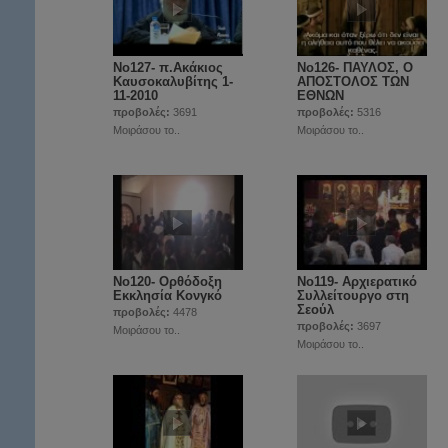
Νο127- π.Ακάκιος
Νο126- ΠΑΥΛΟΣ, Ο
Καυσοκαλυβίτης 1-
ΑΠΟΣΤΟΛΟΣ ΤΩΝ
11-2010
ΕΘΝΩΝ
προβολές:
3691
προβολές:
5316
Μοιράσου το..
Μοιράσου το..
Νο120- Ορθόδοξη
Νο119- Αρχιερατικό
Εκκλησία Κονγκό
Συλλείτουργο στη
Σεούλ
προβολές:
4478
προβολές:
3697
Μοιράσου το..
Μοιράσου το..