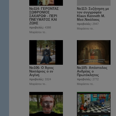
No114- ΓΕΡΟΝΤΑΣ
No113- Συζήτηση με
ΣΩΦΡΟΝΙΟΣ
τον συγγραφέα
ΣΑΧΑΡΩΦ - ΠΕΡΙ
Klaus Kenneth Μ.
ΠΝΕΥΜΑΤΟΣ ΚΑΙ
Μεσ.Νικόλαος
ΖΩΗΣ
προβολές:
2947
προβολές:
4388
Μοιράσου το..
Μοιράσου το..
Νο106- Ο Άγιος
Νο105- Απόστολος
Νεκτάριος ο εν
Ανδρέας ο
Αιγίνη
Πρωτόκλητος
προβολές:
3324
προβολές:
2772
Μοιράσου το..
Μοιράσου το..