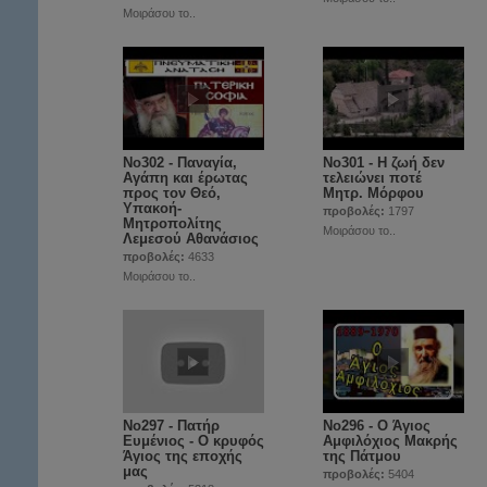
Μοιράσου το..
No302 - Παναγία,
No301 - Η ζωή δεν
Αγάπη και έρωτας
τελειώνει ποτέ
προς τον Θεό,
Μητρ. Μόρφου
Υπακοή-
προβολές:
1797
Μητροπολίτης
Μοιράσου το..
Λεμεσού Αθανάσιος
προβολές:
4633
Μοιράσου το..
No297 - Πατήρ
Νο296 - Ο Άγιος
Ευμένιος - Ο κρυφός
Αμφιλόχιος Μακρής
Άγιος της εποχής
της Πάτμου
μας
προβολές:
5404