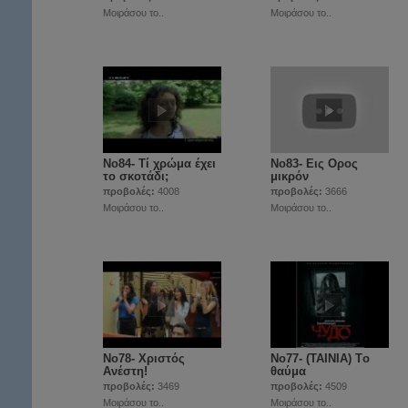
Μοιράσου το..
Μοιράσου το..
Νο84- Τί χρώμα έχει
Νο83- Εις Ορος
το σκοτάδι;
μικρόν
προβολές:
4008
προβολές:
3666
Μοιράσου το..
Μοιράσου το..
Νο78- Χριστός
Νο77- (ΤΑΙΝΙΑ) Tο
Ανέστη!
θαύμα
προβολές:
3469
προβολές:
4509
Μοιράσου το..
Μοιράσου το..