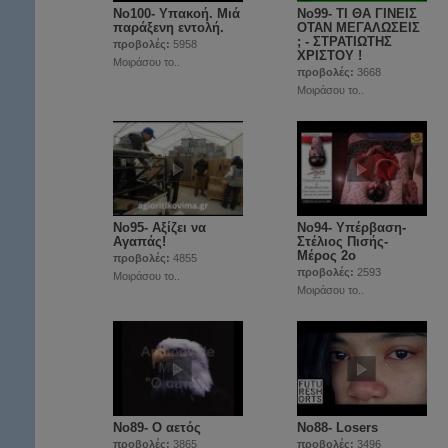
Νο100- Υπακοή. Μιά
Νο99- ΤΙ ΘΑ ΓΙΝΕΙΣ
παράξενη εντολή.
ΟΤΑΝ ΜΕΓΑΛΩΣΕΙΣ
; - ΣΤΡΑΤΙΩΤΗΣ
προβολές:
5958
ΧΡΙΣΤΟΥ !
Μοιράσου το..
προβολές:
3668
Μοιράσου το..
No95- Αξίζει να
Νο94- Υπέρβαση-
Αγαπάς!
Στέλιος Πισής-
Μέρος 2ο
προβολές:
4855
προβολές:
2593
Μοιράσου το..
Μοιράσου το..
No89- Ο αετός
No88- Losers
προβολές:
3865
προβολές:
3496