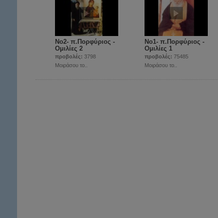
Νο2- π.Πορφύριος -
Νο1- π.Πορφύριος -
Ομιλίες 2
Ομιλίες 1
προβολές:
3798
προβολές:
75485
Μοιράσου το..
Μοιράσου το..