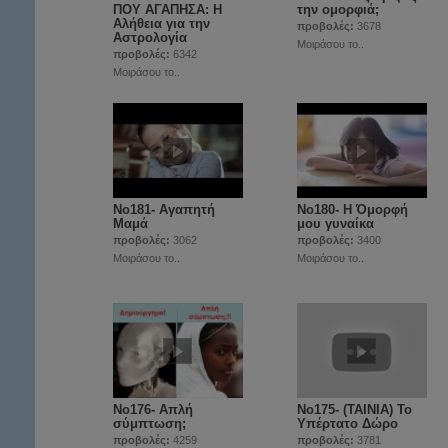
ΠΟΥ ΑΓΑΠΗΣΑ: Η
την ομορφιά;
Αλήθεια για την
προβολές:
3678
Αστρολογία
Μοιράσου το..
προβολές:
6342
Μοιράσου το..
Νο181- Αγαπητή
Νο180- Η Όμορφή
Μαμά
μου γυναίκα
προβολές:
3062
προβολές:
3400
Μοιράσου το..
Μοιράσου το..
No176- Απλή
No175- (ΤΑΙΝΙΑ) Το
σύμπτωση;
Υπέρτατο Δώρο
προβολές:
4259
προβολές:
3781