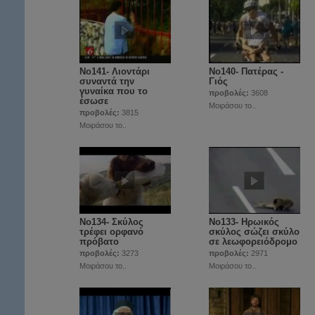
Νο141- Λιοντάρι
Νο140- Πατέρας -
συναντά την
Γιός
γυναίκα που το
προβολές:
3608
έσωσε
Μοιράσου το..
προβολές:
3815
Μοιράσου το..
Νο134- Σκύλος
No133- Ηρωικός
τρέφει ορφανό
σκύλος σώζει σκύλο
πρόβατο
σε λεωφορειόδρομο
προβολές:
3273
προβολές:
2971
Μοιράσου το..
Μοιράσου το..