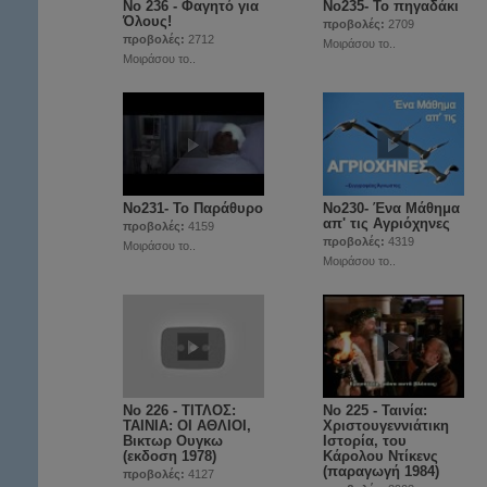
Νο 236 - Φαγητό για
Nο235- Το πηγαδάκι
Όλους!
προβολές:
2709
προβολές:
2712
Μοιράσου το..
Μοιράσου το..
No231- Το Παράθυρο
No230- Ένα Μάθημα
απ' τις Aγριόχηνες
προβολές:
4159
προβολές:
4319
Μοιράσου το..
Μοιράσου το..
Νο 226 - ΤΙΤΛΟΣ:
No 225 - Ταινία:
ΤΑΙΝΙΑ: ΟΙ ΑΘΛΙΟΙ,
Χριστουγεννιάτικη
Βικτωρ Ουγκω
Ιστορία, του
(εκδοση 1978)
Κάρολου Ντίκενς
(παραγωγή 1984)
προβολές:
4127