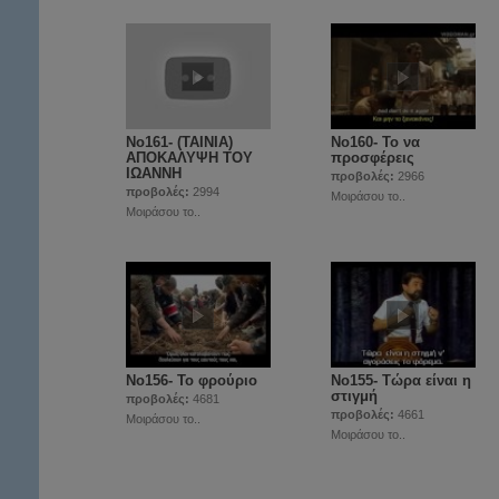
No161- (TAINIA)
No160- Το να
ΑΠΟΚΑΛΥΨΗ ΤΟΥ
προσφέρεις
ΙΩΑΝΝΗ
προβολές:
2966
προβολές:
2994
Μοιράσου το..
Μοιράσου το..
No156- Το φρούριο
Νο155- Τώρα είναι η
στιγμή
προβολές:
4681
προβολές:
4661
Μοιράσου το..
Μοιράσου το..