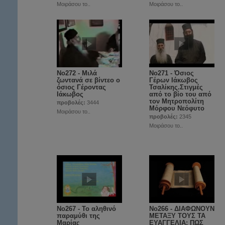
Μοιράσου το..
Μοιράσου το..
No272 - Μιλά
No271 - Όσιος
ζωντανά σε βίντεο ο
Γέρων Ιάκωβος
όσιος Γέροντας
Τσαλίκης.Στιγμές
Ιάκωβος
από το βίο του από
τον Μητροπολίτη
προβολές:
3444
Μόρφου Νεόφυτο
Μοιράσου το..
προβολές:
2345
Μοιράσου το..
No267 - Το αληθινό
No266 - ΔΙΑΦΩΝΟΥΝ
παραμύθι της
ΜΕΤΑΞΥ ΤΟΥΣ ΤΑ
Μαρίας
ΕΥΑΓΓΕΛΙΑ; ΠΩΣ