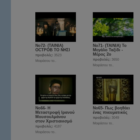
Νο72- (ΤΑΙΝΙΑ)
Νο71- (ΤΑΙΝΙΑ) Το
OCTPOB ΤΟ ΝΗΣΙ
Μεγάλο Ταξίδι -
Μέρος 2ο
προβολές:
3523
προβολές:
3650
Μοιράσου το..
Μοιράσου το..
Νο66- Η
Νο65- Πως βοηθάει
Μεταστροφή Ιρανού
ένας πνευματικός
Μουσουλμάνου
προβολές:
3049
στον Χριστιανισμό
Μοιράσου το..
προβολές:
4187
Μοιράσου το..