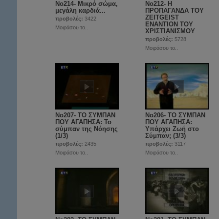
No214- Μικρό σώμα,
Νο212- Η
μεγάλη καρδιά...
ΠΡΟΠΑΓΑΝΔΑ ΤΟΥ
ZEITGEIST
προβολές:
3422
ΕΝΑΝΤΙΟΝ ΤΟΥ
Μοιράσου το..
ΧΡΙΣΤΙΑΝΙΣΜΟΥ
προβολές:
5728
Μοιράσου το..
No207- ΤΟ ΣΥΜΠΑΝ
No206- ΤΟ ΣΥΜΠΑΝ
ΠΟΥ ΑΓΑΠΗΣΑ: Το
ΠΟΥ ΑΓΑΠΗΣΑ:
σύμπαν της Νόησης
Υπάρχει Ζωή στο
(1/3)
Σύμπαν; (3/3)
προβολές:
2435
προβολές:
3117
Μοιράσου το..
Μοιράσου το..