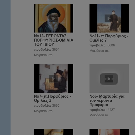
Νο12- ΓΕΡΟΝΤΑΣ
Νο11- π.Πορφύριος -
ΠΟΡΦΥΡΙΟΣ-ΟΜΙΛΙΑ
Ομιλίες 7
ΤΟΥ ΙΔΙΟΥ
προβολές:
6006
προβολές:
3654
Μοιράσου το..
Μοιράσου το..
Νο7- π.Πορφύριος -
Νο6- Μαρτυρία για
Ομιλίες 3
τον γέροντα
Προφύριο
προβολές:
3680
προβολές:
4427
Μοιράσου το..
Μοιράσου το..