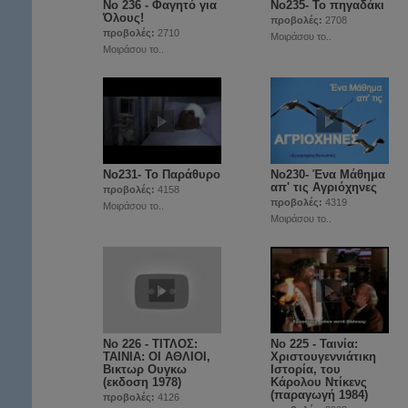
Νο 236 - Φαγητό για
Nο235- Το πηγαδάκι
Όλους!
προβολές:
2708
προβολές:
2710
Μοιράσου το..
Μοιράσου το..
No231- Το Παράθυρο
No230- Ένα Μάθημα
απ' τις Aγριόχηνες
προβολές:
4158
προβολές:
4319
Μοιράσου το..
Μοιράσου το..
Νο 226 - ΤΙΤΛΟΣ:
No 225 - Ταινία:
ΤΑΙΝΙΑ: ΟΙ ΑΘΛΙΟΙ,
Χριστουγεννιάτικη
Βικτωρ Ουγκω
Ιστορία, του
(εκδοση 1978)
Κάρολου Ντίκενς
(παραγωγή 1984)
προβολές:
4126