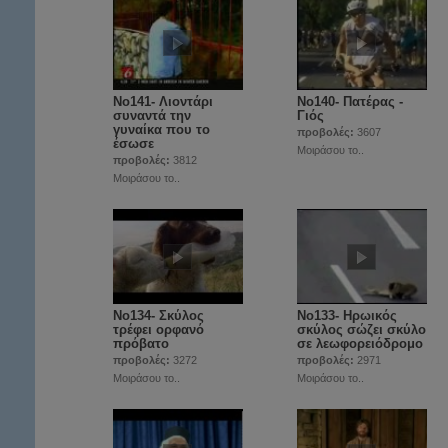
Νο141- Λιοντάρι
Νο140- Πατέρας -
συναντά την
Γιός
γυναίκα που το
προβολές:
3607
έσωσε
Μοιράσου το..
προβολές:
3812
Μοιράσου το..
Νο134- Σκύλος
No133- Ηρωικός
τρέφει ορφανό
σκύλος σώζει σκύλο
πρόβατο
σε λεωφορειόδρομο
προβολές:
3272
προβολές:
2971
Μοιράσου το..
Μοιράσου το..