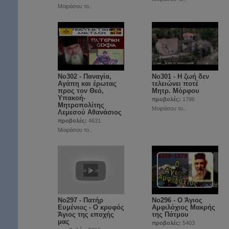
Μοιράσου το..
No302 - Παναγία,
No301 - Η ζωή δεν
Αγάπη και έρωτας
τελειώνει ποτέ
προς τον Θεό,
Μητρ. Μόρφου
Υπακοή-
προβολές:
1796
Μητροπολίτης
Μοιράσου το..
Λεμεσού Αθανάσιος
προβολές:
4631
Μοιράσου το..
No297 - Πατήρ
Νο296 - Ο Άγιος
Ευμένιος - Ο κρυφός
Αμφιλόχιος Μακρής
Άγιος της εποχής
της Πάτμου
μας
προβολές:
5403