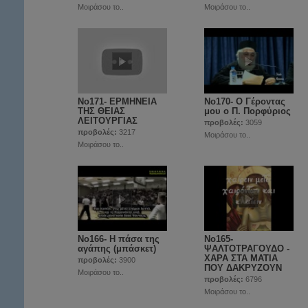
Μοιράσου το..
Μοιράσου το..
No171- ΕΡΜΗΝΕΙΑ
Νο170- Ο Γέροντας
ΤΗΣ ΘΕΙΑΣ
μου ο Π. Πορφύριος
ΛΕΙΤΟΥΡΓΙΑΣ
προβολές:
3059
προβολές:
3217
Μοιράσου το..
Μοιράσου το..
Νο166- Η πάσα της
Νο165-
αγάπης (μπάσκετ)
ΨΑΛΤΟΤΡΑΓΟΥΔΟ -
ΧΑΡΑ ΣΤΑ ΜΑΤΙΑ
προβολές:
3900
ΠΟΥ ΔΑΚΡΥΖΟΥΝ
Μοιράσου το..
προβολές:
6796
Μοιράσου το..