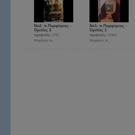
Νο2- π.Πορφύριος -
Νο1- π.Πορφύριος -
Ομιλίες 2
Ομιλίες 1
προβολές:
3797
προβολές:
75462
Μοιράσου το..
Μοιράσου το..