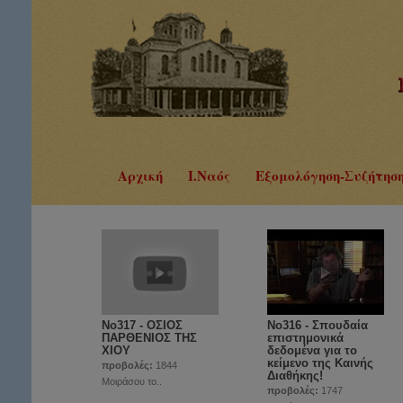
Αρχική
Ι.Ναός
Εξομολόγηση-Συζήτησ
No317 - ΟΣΙΟΣ
Νο316 - Σπουδαία
ΠΑΡΘΕΝΙΟΣ ΤΗΣ
επιστημονικά
ΧΙΟΥ
δεδομένα για το
κείμενο της Καινής
προβολές:
1844
Διαθήκης!
Μοιράσου το..
προβολές:
1747