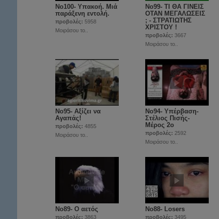
Νο100- Υπακοή. Μιά
Νο99- ΤΙ ΘΑ ΓΙΝΕΙΣ
παράξενη εντολή.
ΟΤΑΝ ΜΕΓΑΛΩΣΕΙΣ
; - ΣΤΡΑΤΙΩΤΗΣ
προβολές:
5958
ΧΡΙΣΤΟΥ !
Μοιράσου το..
προβολές:
3667
Μοιράσου το..
No95- Αξίζει να
Νο94- Υπέρβαση-
Αγαπάς!
Στέλιος Πισής-
Μέρος 2ο
προβολές:
4855
προβολές:
2592
Μοιράσου το..
Μοιράσου το..
No89- Ο αετός
No88- Losers
προβολές:
3863
προβολές:
3495