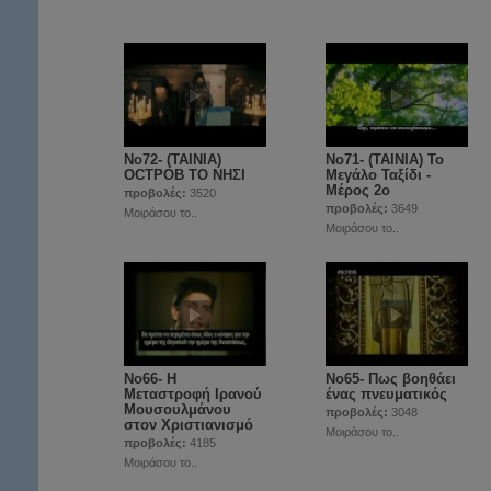
Νο72- (ΤΑΙΝΙΑ)
Νο71- (ΤΑΙΝΙΑ) Το
OCTPOB ΤΟ ΝΗΣΙ
Μεγάλο Ταξίδι -
Μέρος 2ο
προβολές:
3520
προβολές:
3649
Μοιράσου το..
Μοιράσου το..
Νο66- Η
Νο65- Πως βοηθάει
Μεταστροφή Ιρανού
ένας πνευματικός
Μουσουλμάνου
προβολές:
3048
στον Χριστιανισμό
Μοιράσου το..
προβολές:
4185
Μοιράσου το..