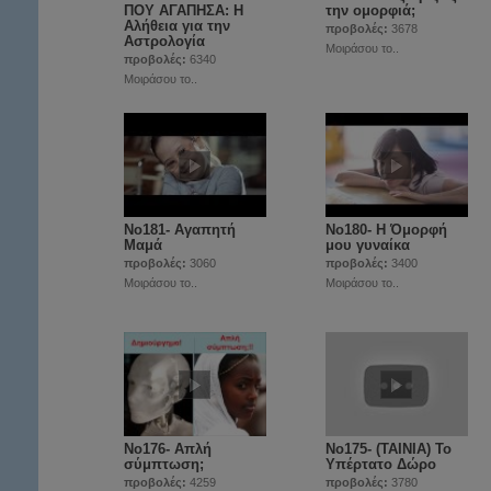
ΠΟΥ ΑΓΑΠΗΣΑ: Η
την ομορφιά;
Αλήθεια για την
προβολές:
3678
Αστρολογία
Μοιράσου το..
προβολές:
6340
Μοιράσου το..
Νο181- Αγαπητή
Νο180- Η Όμορφή
Μαμά
μου γυναίκα
προβολές:
3060
προβολές:
3400
Μοιράσου το..
Μοιράσου το..
No176- Απλή
No175- (ΤΑΙΝΙΑ) Το
σύμπτωση;
Υπέρτατο Δώρο
προβολές:
4259
προβολές:
3780