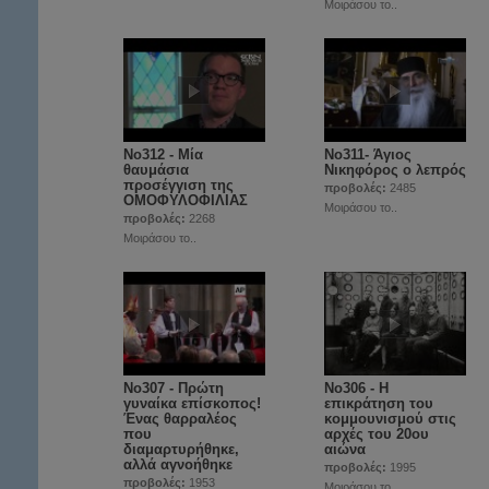
Μοιράσου το..
No312 - Μία
Νο311- Άγιος
θαυμάσια
Νικηφόρος ο λεπρός
προσέγγιση της
προβολές:
2485
ΟΜΟΦΥΛΟΦΙΛΙΑΣ
Μοιράσου το..
προβολές:
2268
Μοιράσου το..
No307 - Πρώτη
No306 - Η
γυναίκα επίσκοπος!
επικράτηση του
Ένας θαρραλέος
κομμουνισμού στις
που
αρχές του 20ου
διαμαρτυρήθηκε,
αιώνα
αλλά αγνοήθηκε
προβολές:
1995
προβολές:
1953
Μοιράσου το..