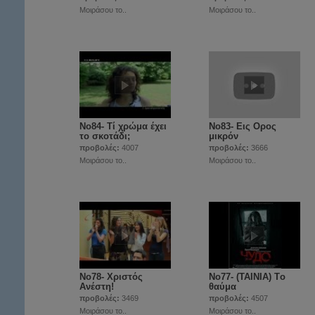
Μοιράσου το..
Μοιράσου το..
Νο84- Τί χρώμα έχει
Νο83- Εις Ορος
το σκοτάδι;
μικρόν
προβολές:
4007
προβολές:
3666
Μοιράσου το..
Μοιράσου το..
Νο78- Χριστός
Νο77- (ΤΑΙΝΙΑ) Tο
Ανέστη!
θαύμα
προβολές:
3469
προβολές:
4507
Μοιράσου το..
Μοιράσου το..