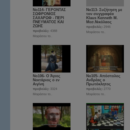
No114- ΓΕΡΟΝΤΑΣ
No113- Συζήτηση με
ΣΩΦΡΟΝΙΟΣ
τον συγγραφέα
ΣΑΧΑΡΩΦ - ΠΕΡΙ
Klaus Kenneth Μ.
ΠΝΕΥΜΑΤΟΣ ΚΑΙ
Μεσ.Νικόλαος
ΖΩΗΣ
προβολές:
2946
προβολές:
4388
Μοιράσου το..
Μοιράσου το..
Νο106- Ο Άγιος
Νο105- Απόστολος
Νεκτάριος ο εν
Ανδρέας ο
Αιγίνη
Πρωτόκλητος
προβολές:
3324
προβολές:
2770
Μοιράσου το..
Μοιράσου το..