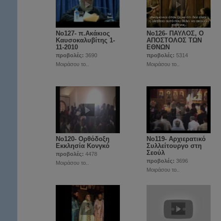
Νο127- π.Ακάκιος
Νο126- ΠΑΥΛΟΣ, Ο
Καυσοκαλυβίτης 1-
ΑΠΟΣΤΟΛΟΣ ΤΩΝ
11-2010
ΕΘΝΩΝ
προβολές:
3690
προβολές:
5314
Μοιράσου το..
Μοιράσου το..
Νο120- Ορθόδοξη
Νο119- Αρχιερατικό
Εκκλησία Κονγκό
Συλλείτουργο στη
Σεούλ
προβολές:
4478
προβολές:
3696
Μοιράσου το..
Μοιράσου το..