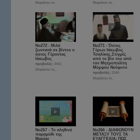
Μοιράσου το..
Μοιράσου το..
No272 - Μιλά
No271 - Όσιος
ζωντανά σε βίντεο ο
Γέρων Ιάκωβος
όσιος Γέροντας
Τσαλίκης.Στιγμές
Ιάκωβος
από το βίο του από
τον Μητροπολίτη
προβολές:
3441
Μόρφου Νεόφυτο
Μοιράσου το..
προβολές:
2344
Μοιράσου το..
No267 - Το αληθινό
No266 - ΔΙΑΦΩΝΟΥΝ
παραμύθι της
ΜΕΤΑΞΥ ΤΟΥΣ ΤΑ
Μαρίας
ΕΥΑΓΓΕΛΙΑ; ΠΩΣ