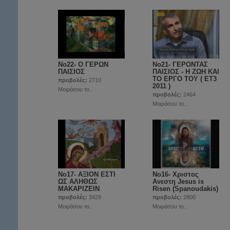
Νο22- O ΓΕΡΩΝ
Νο21- ΓΕΡΟΝΤΑΣ
ΠΑΙΣΙΟΣ
ΠΑΙΣΙΟΣ - Η ΖΩΗ ΚΑΙ
ΤΟ ΕΡΓΟ ΤΟΥ ( ET3
προβολές:
2710
2011 )
Μοιράσου το..
προβολές:
2464
Μοιράσου το..
Νο17- ΑΞΙΟΝ ΕΣΤΙ
Νο16- Χριστος
ΩΣ ΑΛΗΘΩΣ
Ανεστη Jesus is
ΜΑΚΑΡΙΖΕΙΝ
Risen (Spanoudakis)
προβολές:
3429
προβολές:
2800
Μοιράσου το..
Μοιράσου το..