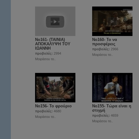
No161- (TAINIA)
No160- Το να
ΑΠΟΚΑΛΥΨΗ ΤΟΥ
προσφέρεις
ΙΩΑΝΝΗ
προβολές:
2966
προβολές:
2994
Μοιράσου το..
Μοιράσου το..
No156- Το φρούριο
Νο155- Τώρα είναι η
στιγμή
προβολές:
4680
προβολές:
4659
Μοιράσου το..
Μοιράσου το..