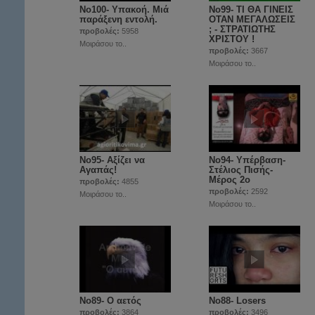
Νο100- Υπακοή. Μιά
Νο99- ΤΙ ΘΑ ΓΙΝΕΙΣ
παράξενη εντολή.
ΟΤΑΝ ΜΕΓΑΛΩΣΕΙΣ
; - ΣΤΡΑΤΙΩΤΗΣ
προβολές:
5958
ΧΡΙΣΤΟΥ !
Μοιράσου το..
προβολές:
3667
Μοιράσου το..
No95- Αξίζει να
Νο94- Υπέρβαση-
Αγαπάς!
Στέλιος Πισής-
Μέρος 2ο
προβολές:
4855
προβολές:
2592
Μοιράσου το..
Μοιράσου το..
No89- Ο αετός
No88- Losers
προβολές:
3864
προβολές:
3496