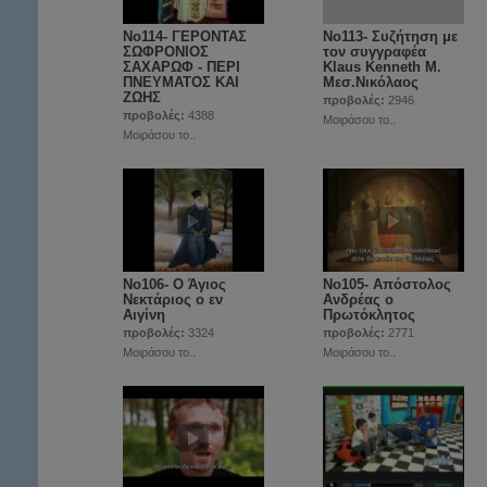
No114- ΓΕΡΟΝΤΑΣ
No113- Συζήτηση με
ΣΩΦΡΟΝΙΟΣ
τον συγγραφέα
ΣΑΧΑΡΩΦ - ΠΕΡΙ
Klaus Kenneth Μ.
ΠΝΕΥΜΑΤΟΣ ΚΑΙ
Μεσ.Νικόλαος
ΖΩΗΣ
προβολές:
2946
προβολές:
4388
Μοιράσου το..
Μοιράσου το..
Νο106- Ο Άγιος
Νο105- Απόστολος
Νεκτάριος ο εν
Ανδρέας ο
Αιγίνη
Πρωτόκλητος
προβολές:
3324
προβολές:
2771
Μοιράσου το..
Μοιράσου το..