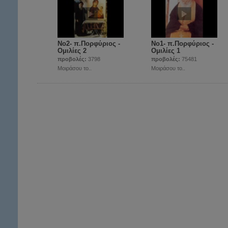
Νο2- π.Πορφύριος -
Νο1- π.Πορφύριος -
Ομιλίες 2
Ομιλίες 1
προβολές:
3798
προβολές:
75481
Μοιράσου το..
Μοιράσου το..