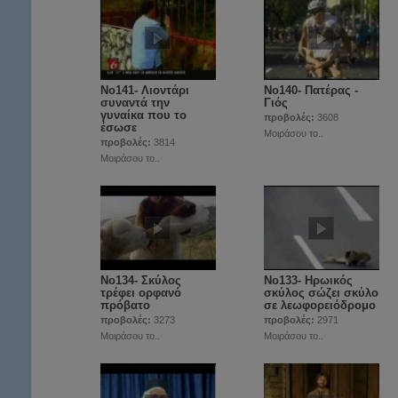
Νο141- Λιοντάρι
Νο140- Πατέρας -
συναντά την
Γιός
γυναίκα που το
προβολές:
3608
έσωσε
Μοιράσου το..
προβολές:
3814
Μοιράσου το..
Νο134- Σκύλος
No133- Ηρωικός
τρέφει ορφανό
σκύλος σώζει σκύλο
πρόβατο
σε λεωφορειόδρομο
προβολές:
3273
προβολές:
2971
Μοιράσου το..
Μοιράσου το..