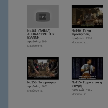
No161- (TAINIA)
No160- Το να
ΑΠΟΚΑΛΥΨΗ ΤΟΥ
προσφέρεις
ΙΩΑΝΝΗ
προβολές:
2966
προβολές:
2994
Μοιράσου το..
Μοιράσου το..
No156- Το φρούριο
Νο155- Τώρα είναι η
στιγμή
προβολές:
4681
προβολές:
4661
Μοιράσου το..
Μοιράσου το..