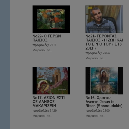
Νο22- O ΓΕΡΩΝ
Νο21- ΓΕΡΟΝΤΑΣ
ΠΑΙΣΙΟΣ
ΠΑΙΣΙΟΣ - Η ΖΩΗ ΚΑΙ
ΤΟ ΕΡΓΟ ΤΟΥ ( ET3
προβολές:
2711
2011 )
Μοιράσου το..
προβολές:
2464
Μοιράσου το..
Νο17- ΑΞΙΟΝ ΕΣΤΙ
Νο16- Χριστος
ΩΣ ΑΛΗΘΩΣ
Ανεστη Jesus is
ΜΑΚΑΡΙΖΕΙΝ
Risen (Spanoudakis)
προβολές:
3429
προβολές:
2800
Μοιράσου το..
Μοιράσου το..