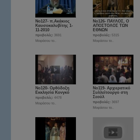
Νο127- π.Ακάκιος
Νο126- ΠΑΥΛΟΣ, Ο
Καυσοκαλυβίτης 1-
ΑΠΟΣΤΟΛΟΣ ΤΩΝ
11-2010
ΕΘΝΩΝ
προβολές:
3691
προβολές:
5315
Μοιράσου το..
Μοιράσου το..
Νο120- Ορθόδοξη
Νο119- Αρχιερατικό
Εκκλησία Κονγκό
Συλλείτουργο στη
Σεούλ
προβολές:
4478
προβολές:
3697
Μοιράσου το..
Μοιράσου το..