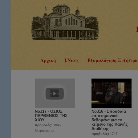
Αρχική
Ι.Ναός
Εξομολόγηση-Συζήτησ
No317 - ΟΣΙΟΣ
Νο316 - Σπουδαία
ΠΑΡΘΕΝΙΟΣ ΤΗΣ
επιστημονικά
ΧΙΟΥ
δεδομένα για το
κείμενο της Καινής
προβολές:
1845
Διαθήκης!
Μοιράσου το..
προβολές:
1747