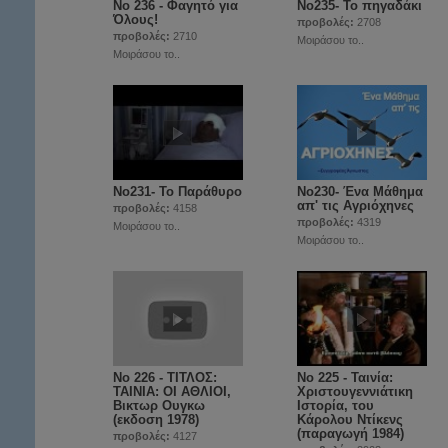
Νο 236 - Φαγητό για
Nο235- Το πηγαδάκι
Όλους!
προβολές:
2708
προβολές:
2710
Μοιράσου το..
Μοιράσου το..
No231- Το Παράθυρο
No230- Ένα Μάθημα
απ' τις Aγριόχηνες
προβολές:
4158
προβολές:
4319
Μοιράσου το..
Μοιράσου το..
Νο 226 - ΤΙΤΛΟΣ:
No 225 - Ταινία:
ΤΑΙΝΙΑ: ΟΙ ΑΘΛΙΟΙ,
Χριστουγεννιάτικη
Βικτωρ Ουγκω
Ιστορία, του
(εκδοση 1978)
Κάρολου Ντίκενς
(παραγωγή 1984)
προβολές:
4127