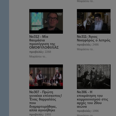
Μοιράσου το..
No312 - Μία
Νο311- Άγιος
θαυμάσια
Νικηφόρος ο λεπρός
προσέγγιση της
προβολές:
2486
ΟΜΟΦΥΛΟΦΙΛΙΑΣ
Μοιράσου το..
προβολές:
2268
Μοιράσου το..
No307 - Πρώτη
No306 - Η
γυναίκα επίσκοπος!
επικράτηση του
Ένας θαρραλέος
κομμουνισμού στις
που
αρχές του 20ου
διαμαρτυρήθηκε,
αιώνα
αλλά αγνοήθηκε
προβολές:
1996
προβολές:
1955
Μοιράσου το..