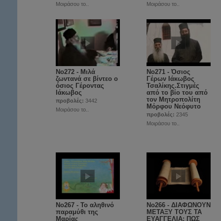
Μοιράσου το..
Μοιράσου το..
No272 - Μιλά
No271 - Όσιος
ζωντανά σε βίντεο ο
Γέρων Ιάκωβος
όσιος Γέροντας
Τσαλίκης.Στιγμές
Ιάκωβος
από το βίο του από
τον Μητροπολίτη
προβολές:
3442
Μόρφου Νεόφυτο
Μοιράσου το..
προβολές:
2345
Μοιράσου το..
No267 - Το αληθινό
No266 - ΔΙΑΦΩΝΟΥΝ
παραμύθι της
ΜΕΤΑΞΥ ΤΟΥΣ ΤΑ
Μαρίας
ΕΥΑΓΓΕΛΙΑ; ΠΩΣ