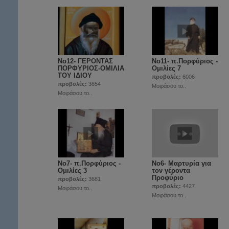
Νο12- ΓΕΡΟΝΤΑΣ
Νο11- π.Πορφύριος -
ΠΟΡΦΥΡΙΟΣ-ΟΜΙΛΙΑ
Ομιλίες 7
ΤΟΥ ΙΔΙΟΥ
προβολές:
6006
προβολές:
3654
Μοιράσου το..
Μοιράσου το..
Νο7- π.Πορφύριος -
Νο6- Μαρτυρία για
Ομιλίες 3
τον γέροντα
Προφύριο
προβολές:
3681
προβολές:
4427
Μοιράσου το..
Μοιράσου το..