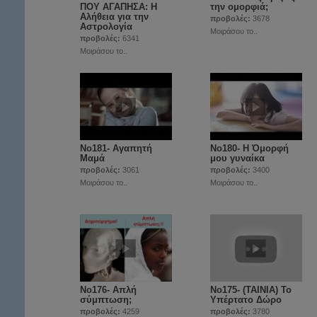
ΠΟΥ ΑΓΑΠΗΣΑ: Η
την ομορφιά;
Αλήθεια για την
προβολές:
3678
Αστρολογία
Μοιράσου το..
προβολές:
6341
Μοιράσου το..
Νο181- Αγαπητή
Νο180- Η Όμορφή
Μαμά
μου γυναίκα
προβολές:
3061
προβολές:
3400
Μοιράσου το..
Μοιράσου το..
No176- Απλή
No175- (ΤΑΙΝΙΑ) Το
σύμπτωση;
Υπέρτατο Δώρο
προβολές:
4259
προβολές:
3780