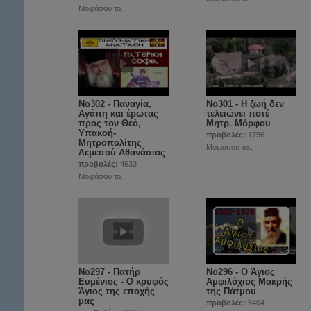
Μοιράσου το..
No302 - Παναγία,
No301 - Η ζωή δεν
Αγάπη και έρωτας
τελειώνει ποτέ
προς τον Θεό,
Μητρ. Μόρφου
Υπακοή-
προβολές:
1796
Μητροπολίτης
Μοιράσου το..
Λεμεσού Αθανάσιος
προβολές:
4633
Μοιράσου το..
No297 - Πατήρ
Νο296 - Ο Άγιος
Ευμένιος - Ο κρυφός
Αμφιλόχιος Μακρής
Άγιος της εποχής
της Πάτμου
μας
προβολές:
5404