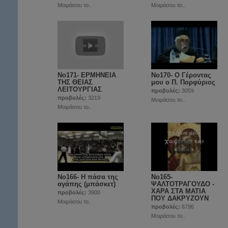
Μοιράσου το..
Μοιράσου το..
No171- ΕΡΜΗΝΕΙΑ
Νο170- Ο Γέροντας
ΤΗΣ ΘΕΙΑΣ
μου ο Π. Πορφύριος
ΛΕΙΤΟΥΡΓΙΑΣ
προβολές:
3059
προβολές:
3219
Μοιράσου το..
Μοιράσου το..
Νο166- Η πάσα της
Νο165-
αγάπης (μπάσκετ)
ΨΑΛΤΟΤΡΑΓΟΥΔΟ -
ΧΑΡΑ ΣΤΑ ΜΑΤΙΑ
προβολές:
3900
ΠΟΥ ΔΑΚΡΥΖΟΥΝ
Μοιράσου το..
προβολές:
6796
Μοιράσου το..