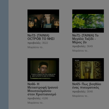
Νο72- (ΤΑΙΝΙΑ)
Νο71- (ΤΑΙΝΙΑ) Το
OCTPOB ΤΟ ΝΗΣΙ
Μεγάλο Ταξίδι -
Μέρος 2ο
προβολές:
3522
προβολές:
3649
Μοιράσου το..
Μοιράσου το..
Νο66- Η
Νο65- Πως βοηθάει
Μεταστροφή Ιρανού
ένας πνευματικός
Μουσουλμάνου
προβολές:
3048
στον Χριστιανισμό
Μοιράσου το..
προβολές:
4186
Μοιράσου το..