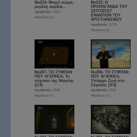
No214- Μικρό σώμα,
Νο212- Η
μεγάλη καρδιά...
ΠΡΟΠΑΓΑΝΔΑ ΤΟΥ
ZEITGEIST
προβολές:
3423
ΕΝΑΝΤΙΟΝ ΤΟΥ
Μοιράσου το..
ΧΡΙΣΤΙΑΝΙΣΜΟΥ
προβολές:
5729
Μοιράσου το..
No207- ΤΟ ΣΥΜΠΑΝ
No206- ΤΟ ΣΥΜΠΑΝ
ΠΟΥ ΑΓΑΠΗΣΑ: Το
ΠΟΥ ΑΓΑΠΗΣΑ:
σύμπαν της Νόησης
Υπάρχει Ζωή στο
(1/3)
Σύμπαν; (3/3)
προβολές:
2435
προβολές:
3118
Μοιράσου το..
Μοιράσου το..