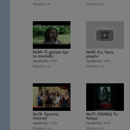
Μοιράσου το..
Μοιράσου το..
Νο84- Τί χρώμα έχει
Νο83- Εις Ορος
το σκοτάδι;
μικρόν
προβολές:
4008
προβολές:
3666
Μοιράσου το..
Μοιράσου το..
Νο78- Χριστός
Νο77- (ΤΑΙΝΙΑ) Tο
Ανέστη!
θαύμα
προβολές:
3469
προβολές:
4508
Μοιράσου το..
Μοιράσου το..