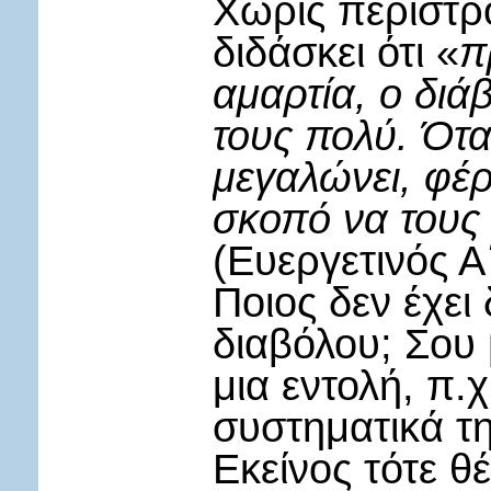
Χωρίς περιστρ
διδάσκει ότι «
π
αμαρτία, ο διάβ
τους πολύ. Ότ
μεγαλώνει, φέρ
σκοπό να τους
(Ευεργετινός Α
Ποιος δεν έχει
διαβόλου; Σου 
μια εντολή, π.χ
συστηματικά τ
Εκείνος τότε θέ