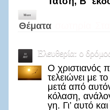
Τάτση, Β΄ έκδ
More
σωτηρία
Στ
Θέματα
Ελευθερία:
ο δρόμος
10
ΑΥΓ
Ο χριστιανός πι
τελειώνει με το
μετά από αυτό
κόλαση, ανάλο
γη. Γι’ αυτό κα