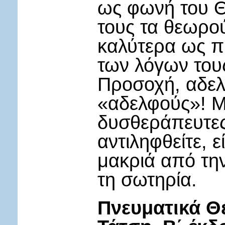
ως φωνή του Θε
τους τα θεωρο
καλύτερα ως π
των λόγων τους 
Προσοχή, αδελ
«αδελφούς»! Μ
δυσθεράπευτες 
αντιληφθείτε, 
μακριά από τη
τη σωτηρία.
Πνευματικά Θ