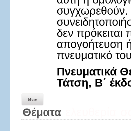
συγχωρεθούν. Ό
συνειδητοποιήσ
δεν πρόκειται 
απογοήτευση ή
πνευματικό το
Πνευματικά Θ
Τάτση, Β΄ έκδ
More
ελευθερία
σ
Θέματα