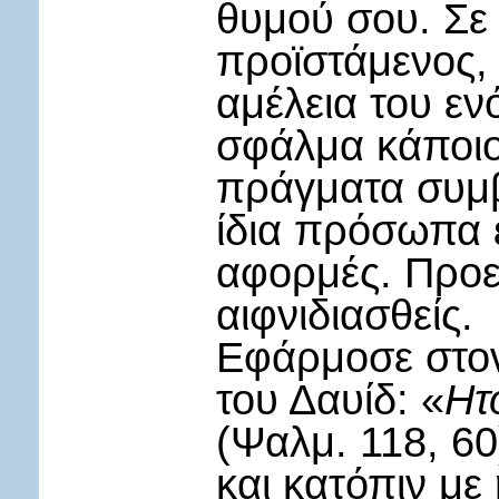
θυμού σου. Σε
προϊστάμενος, 
αμέλεια του εν
σφάλμα κάποιου
πράγματα συμβ
ίδια πρόσωπα 
αφορμές. Προε
αιφνιδιασθείς.
Εφάρμοσε στον
του Δαυίδ: «
Ητ
(Ψαλμ. 118, 60
και κατόπιν με