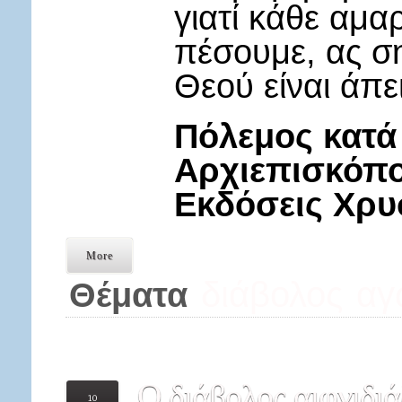
γιατί κάθε αμα
πέσουμε, ας σ
Θεού είναι άπε
Πόλεμος κατά
Αρχιεπισκόπο
Εκδόσεις Χρ
More
διάβολος
αγ
Θέματα
Ο
διάβολος αιφνιδιά
10