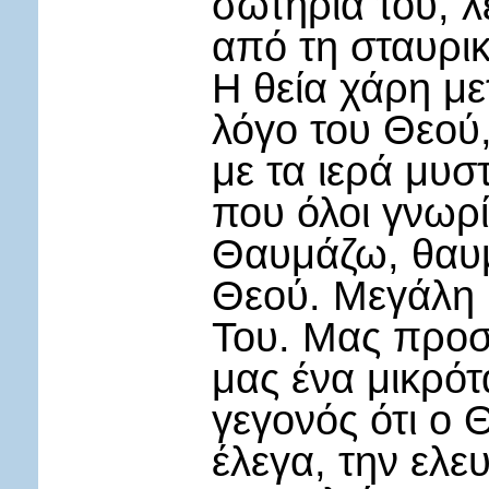
σωτηρία του, λ
από τη σταυρικ
Η θεία χάρη με
λόγο του Θεού
με τα ιερά μυσ
που όλοι γνωρίζ
Θαυμάζω, θαυμ
Θεού. Μεγάλη 
Του. Μας προσ
μας ένα μικρό
γεγονός ότι ο Θ
έλεγα, την ελε