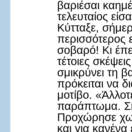
βαριέσαι καημέ
τελευταίος είσ
Κύτταξε, σήμερ
περισσότερος ε
σοβαρό! Κι έπε
τέτοιες σκέψει
σμικρύνει τη 
πρόκειται να δ
μοτίβο. «Άλλο
παράπτωμα. Σή
Προχώρησε χωρ
και για κανένα 