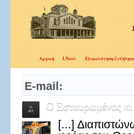
Αρχική
Ι.Ναός
Εξομολόγηση-Συζήτησ
E-mail:
insostis@gm
Ο
Εσταυρωμένος κι 
10
ΑΥΓ
[...] Διαπιστώ