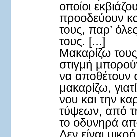
οποίοι εκβιάζο
προοδεύουν κα
τους, παρ’ όλε
τους. [...]
Μακαρίζω τους 
στιγμή μπορούν
να αποθέτουν ό
μακαρίζω, για
νου και την κα
τύψεων, από τη
το οδυνηρά απ
Δεν είναι μικ