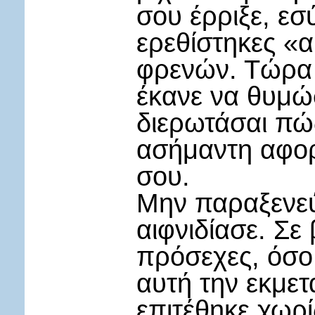
σου έρριξε, εσ
ερεθίστηκες «α
φρενών. Τώρα εκ
έκανε να θυμώ
διερωτάσαι πώ
ασήμαντη αφορ
σου.
Μην παραξενεύ
αιφνιδίασε. Σε
πρόσεχες, όσο 
αυτή την εκμετ
επιτέθηκε χωρί