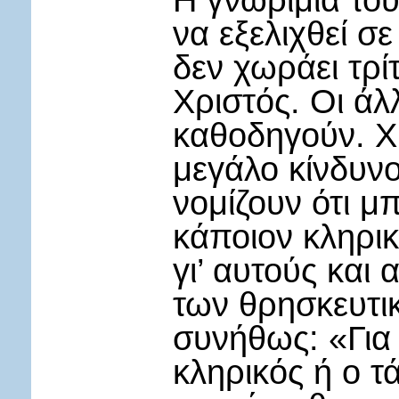
Η γνωριμία το
να εξελιχθεί σ
δεν χωράει τρί
Χριστός. Οι άλ
καθοδηγούν. Χ
μεγάλο κίνδυνο.
νομίζουν ότι 
κάποιον κληρικ
γι’ αυτούς κα
των θρησκευτι
συνήθως: «Για 
κληρικός ή ο τ