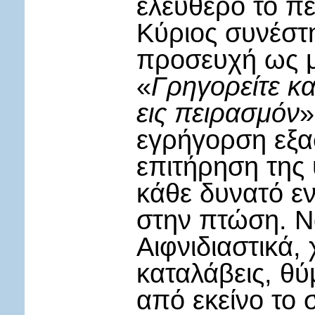
ελεύθερο το π
Κύριος συνέστ
προσευχή ως 
«
Γρηγορείτε κα
εις πειρασμόν
»
εγρήγορση εξα
επιτήρηση της
κάθε δυνατό ε
στην πτώση. Ν
Αιφνιδιαστικά,
καταλάβεις, θ
από εκείνο το σ