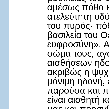
αμέσως πόθο κ
ατελεύτητη οδ
του πυρός· πόθ
βασιλεία του Θ
ευφροσύνη». Αν
σώμα τους, αγα
αισθήσεων ηδο
ακριβώς η ψυχή
μόνιμη ηδονή, 
παρούσα και π
είναι αισθητή 