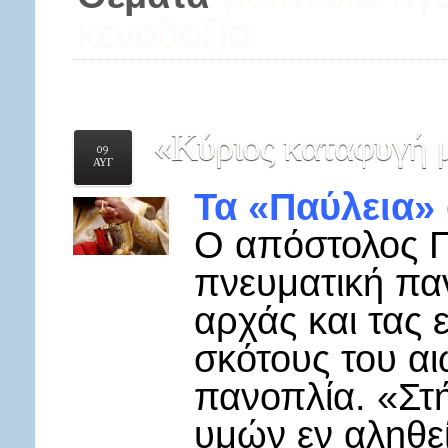
κενοδοξία
«Κύριος
καταφυγή 
09
ΑΥΓ
Τα «Παύλεια»
Ο απόστολος Π
πνευματική πα
αρχάς και τας 
σκότους του αι
πανοπλία. «Στ
υμών εν αληθε