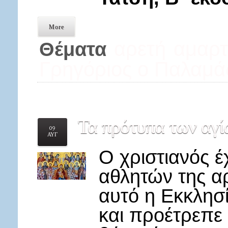
More
αρετή
αμαρτ
Θέματα
Γρηγόριος ο Παλαμά
Τα
πρότυπα των αγί
09
ΑΥΓ
Ο χριστιανός 
αθλητών της αρ
αυτό η Εκκλησ
και προέτρεπε