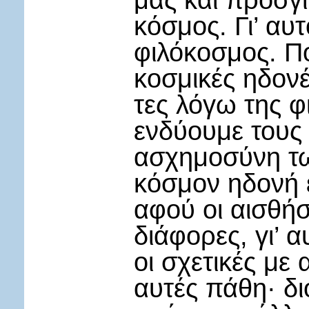
μας και προσγί
κόσμος. Γι’ αυ
φιλόκοσμος. Π
κοσμικές ηδονέ
τες λόγω της φ
ενδύουμε τους
ασχημοσύνη τω
κόσμον ηδονή ε
αφού οι αισθήσ
διάφορες, γι’ α
οι σχετικές με 
αυτές πάθη· δι