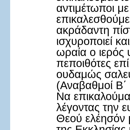
αντιμέτωποι με
επικαλεσθούμε
ακράδαντη πίσ
ισχυροποιεί κα
ωραία ο ιερός
πεποιθότες επί
ουδαμώς σαλεύ
(Αναβαθμοί Β΄
Να επικαλούμα
λέγοντας την ε
Θεού ελέησόν 
της Εκκλησίας 