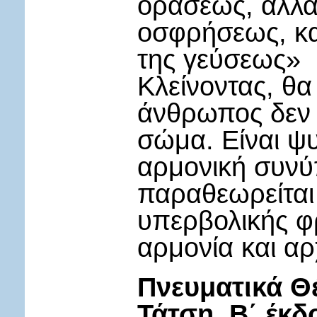
οράσεως, άλλα 
οσφρήσεως, και
της γεύσεως»
Κλείνοντας, θα
άνθρωπος δεν 
σώμα. Είναι ψυ
αρμονική συνύ
παραθεωρείται 
υπερβολικής φρ
αρμονία και αρ
Πνευματικά Θ
Τάτση, Β΄ έκδ