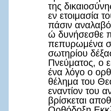
της δικαιοσύνη
εν ετοιμασία το
πάσιν αναλαβόν
ώ δυνήσεσθε π
πεπυρωμένα σβ
σωτηρίου δέξασ
Πνεύματος, ο ε
ένα λόγο ο ορθ
θέλημα του Θεο
εναντίον του α
βρίσκεται απο
Ορθόδοξη Εκκλ