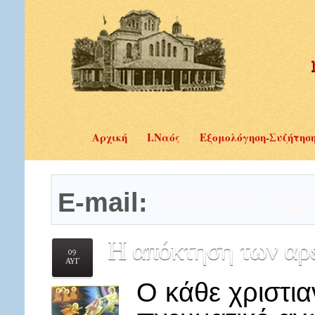
Αρχική
Ι.Ναός
Εξομολόγηση-Συζήτησ
E-mail:
insostis@gm
Η
απόκτηση των αρε
09
ΑΥΓ
Ο κάθε χριστια