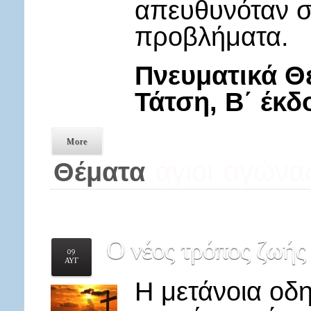
απευθυνόταν σ
προβλήματα.
Πνευματικά Θ
Τάτση, Β΄ έκδ
More
άγιοι
αγώνας
Θέματα
Ο
νέος τρόπος ζωής
09
ΑΥΓ
Η μετάνοια οδη