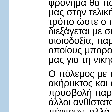
φρόνημα θα πα
μας στην τελικ
τρόπο ώστε ο 
διεξάγεται με 
αισιοδοξία, π
οποίους μπορού
μας για τη νικ
Ο πόλεμος με 
ακήρυκτος και
προσβολή παρα
άλλοι ανθίστατ
πέφτουν, αλλά