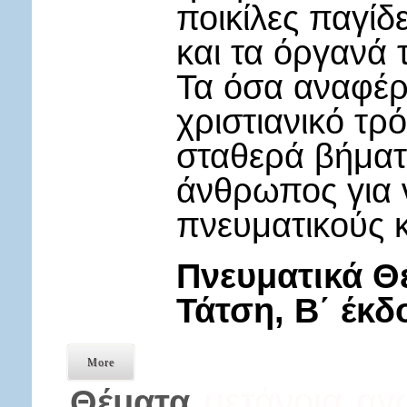
ποικίλες παγίδ
και τα όργανά 
Τα όσα αναφέρ
χριστιανικό τρ
σταθερά βήματ
άνθρωπος για ν
πνευματικούς 
Πνευματικά Θ
Τάτση, Β΄ έκδ
More
μετάνοια
αγ
Θέματα