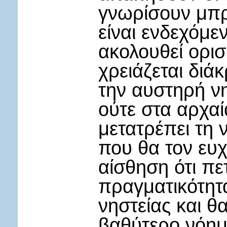
γνωρίσουν μπρ
είναι ενδεχόμε
ακολουθεί ορισ
χρειάζεται διά
την αυστηρή νη
ούτε στα αρχαί
μετατρέπει τη ν
που θα τον ευχ
αίσθηση ότι πε
πραγματικότητα
νηστείας και θα
βαθύτερο νόημά