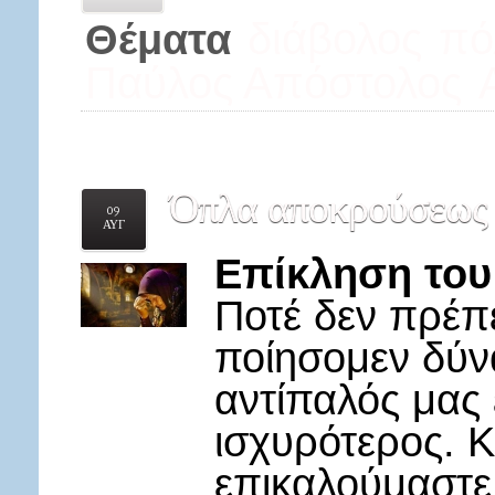
διάβολος
πό
Θέματα
Παύλος Απόστολος
Όπλα
αποκρούσεως 
09
ΑΥΓ
Επίκληση του
Ποτέ δεν πρέπ
ποίησομεν δύνα
αντίπαλός μας 
ισχυρότερος. Κ
επικαλούμαστε