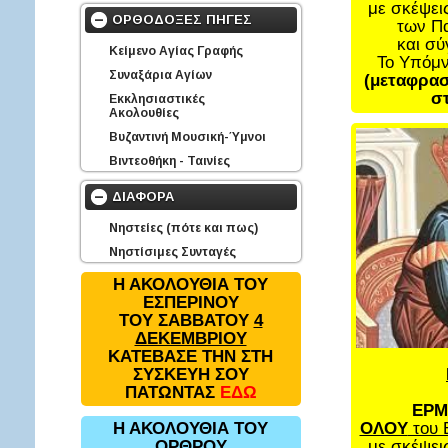
με σκέψει
ΟΡΘΟΔΟΞΕΣ ΠΗΓΕΣ
των Π
και σ
Κείμενο Αγίας Γραφής
Το Υπόμ
Συναξάρια Αγίων
(μεταφρασ
στ
Εκκλησιαστικές
Ακολουθίες
Βυζαντινή Μουσική-Ύμνοι
Βιντεοθήκη - Ταινίες
ΔΙΑΦΟΡΑ
Νηστείες (πότε και πως)
Νηστίσιμες Συνταγές
Η ΑΚΟΛΟΥΘΙΑ ΤΟΥ
ΕΣΠΕΡΙΝΟΥ
ΤΟΥ ΣΑΒΒΑΤΟΥ
4
ΔΕΚΕΜΒΡΙΟΥ
ΚΑΤΕΒΑΣΕ ΤΗΝ ΣΤΗ
ΣΥΣΚΕΥΗ ΣΟΥ
ΠΑΤΩΝΤΑΣ
ΕΔΩ
ΕΡΜ
ΟΛΟΥ
του 
Η ΑΚΟΛΟΥΘΙΑ ΤΟΥ
με σκέψει
ΟΡΘΡΟΥ