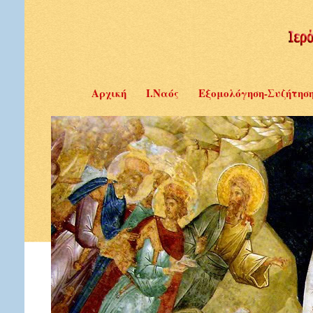
Αρχική
Ι.Ναός
Εξομολόγηση-Συζήτησ