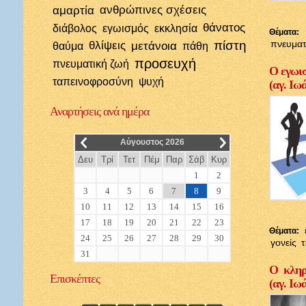
αμαρτία
ανθρώπινες σχέσεις
θάνατος
διάβολος
εγωισμός
εκκλησία
Θέματα:
πίστη
πνευματ
θλίψεις
μετάνοια
θαύμα
πάθη
προσευχή
πνευματική ζωή
Ο εγωισ
ταπεινοφροσύνη
ψυχή
(αγ. Ιω
Αναρτήσεις
ανά ημέρα
__
__
Αύγουστος 2026
Δευ
Τρί
Τετ
Πέμ
Παρ
Σάβ
Κυρ
1
2
3
4
5
6
7
8
9
10
11
12
13
14
15
16
17
18
19
20
21
22
23
Θέματα:
24
25
26
27
28
29
30
γονείς
31
Ο κληρι
Επισκέπτες
(αγ. Ιω