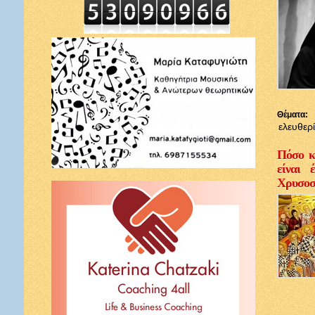
Θέματα:
ελευθερ
Πόσο κ
είναι 
Χρυσοσ