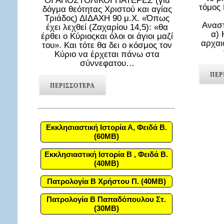
ΟΙ ΑΠΟΣΤΟΛΙΚΟΙ ΠΑΤΕΡΕΣ (για
τόμος
δόγμα θεότητας Χριστού και αγίας
Τριάδος) ΔΙΔΑΧΗ 90 μ.Χ. «Όπως
Αναστ
έχει λεχθεί (Ζαχαρίου 14,5): «θα
α) 
έρθει ο Κύριοςκαι όλοι οι άγιοι μαζί
αρχαι
του». Και τότε θα δει ο κόσμος τον
Κύριο να έρχεται πάνω στα
σύννεφατου…
ΠΕΡ
ΠΕΡΙΣΣΟΤΕΡΑ
Εκκλησιαστική Ιστορία Α, Φειδά Β.
(60MB)
Εκκλησιαστική Ιστορία Β , Φειδά Β.
(40MB)
Πατρολογία Β Χρήστου Π. (40MB)
Πατρολογία Β Παπαδόπουλου Στ.
(30MB)