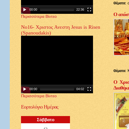
Θέματα:
00:00
22:36
Ο απόστ
Περισσότερα Βίντεο
Νο16- Χριστος Ανεστη Jesus is Risen
(Spanoudakis)
Θέματα:
Ο Χρισ
Διαθήκ
00:00
04:02
Περισσότερα Βίντεο
Εορτολόγιο
Ημέρας
Σάββατο