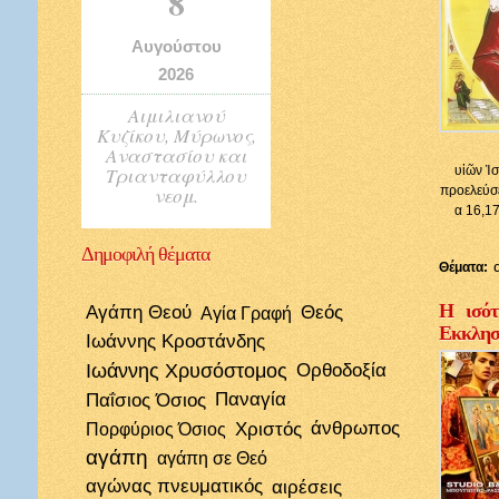
8
Αυγούστου
2026
Αιμιλιανού
Κυζίκου, Μύρωνος,
Αναστασίου και
Τριανταφύλλου
υἱῶν Ἰσ
νεομ.
προελεύσε
α 16,17
Δημοφιλή
θέματα
Θέματα:
Η ισότ
Αγάπη Θεού
Θεός
Αγία Γραφή
Εκκλησί
Ιωάννης Κροστάνδης
Ιωάννης Χρυσόστομος
Ορθοδοξία
Παΐσιος Όσιος
Παναγία
Χριστός
άνθρωπος
Πορφύριος Όσιος
αγάπη
αγάπη σε Θεό
αγώνας πνευματικός
αιρέσεις