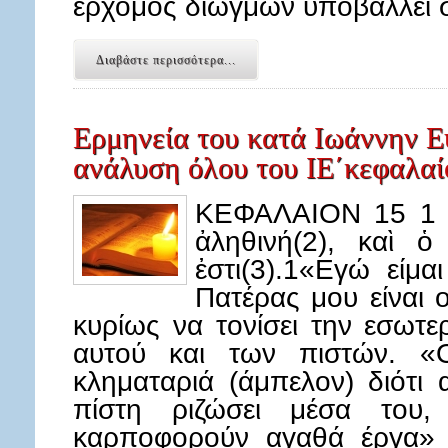
ερχομός διωγμών υποβάλλει 
Διαβάστε περισσότερα...
Ερμηνεία του κατά Ιωάννην Ε
ανάλυση όλου του ΙΕ΄κεφαλαί
ΚΕΦΑΛΑΙΟΝ 15 1 Ἐ
ἀληθινή(2), καὶ 
ἐστι(3).1«Εγώ είμα
Πατέρας μου είναι 
κυρίως να τονίσει την εσωτε
αυτού και των πιστών. «Ο
κληματαριά (άμπελον) διότι
πίστη ριζώσει μέσα του,
καρποφορούν αγαθά έργα» (