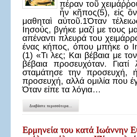
πέραν τοῦ χειμάῤῥο
ἦν κῆπος(5), εἰς ὃν
μαθηταὶ αὐτοῦ.1Όταν τέλει
Ιησούς, βγήκε μαζί με τους μ
απέναντι πλευρά του χειμάρρ
ένας κήπος, όπου μπήκε ο Ιη
(1) «Τι λες; Και βέβαια με τ
βέβαια προσευχόταν. Γιατί 
σταμάτησε την προσευχή, ήλ
προσευχή, αλλά ομιλία που έγ
Όταν είπε τα λόγια…
Διαβάστε περισσότερα...
Ερμηνεία του κατά Ιωάννην Ε