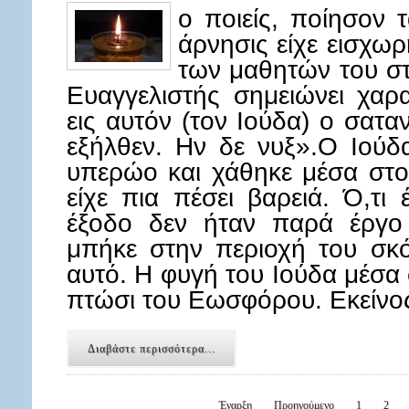
ο ποιείς, ποίησον τ
άρνησις είχε εισχωρ
των μαθητών του σ
Ευαγγελιστής σημειώνει χαρα
εις αυτόν (τον Ιούδα) ο σατα
εξήλθεν. Ην δε νυξ».Ο Ιούδ
υπερώο και χάθηκε μέσα στο
είχε πια πέσει βαρειά. Ό,τι
έξοδο δεν ήταν παρά έργο
μπήκε στην περιοχή του σκό
αυτό. Η φυγή του Ιούδα μέσα 
πτώσι του Εωσφόρου. Εκείν
Διαβάστε περισσότερα...
Έναρξη
Προηγούμενο
1
2