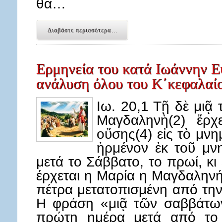
θα…
Διαβάστε περισσότερα...
Ερμηνεία του κατά Ιωάννην Ε
ανάλυση όλου του Κ΄κεφαλαί
Ιω. 20,1 Τῇ δὲ μιᾷ
Μαγδαληνὴ(2) ἔρχε
οὔσης(4) εἰς τὸ μνημ
ἠρμένον ἐκ τοῦ μν
μετά το Σάββατο, το πρωί, κι
έρχεται η Μαρία η Μαγδαληνή
πέτρα μετατοπισμένη από την
Η φράση «μιᾷ τῶν σαββάτων
πρώτη ημέρα μετά από το