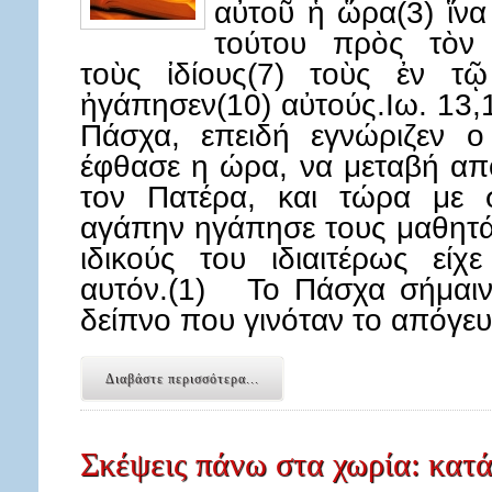
αὐτοῦ ἡ ὥρα(3) ἵνα
τούτου πρὸς τὸν 
τοὺς ἰδίους(7) τοὺς ἐν τῷ
ἠγάπησεν(10) αὐτούς.Ιω. 13
Πάσχα, επειδή εγνώριζεν ο
έφθασε η ώρα, να μεταβή απ
τον Πατέρα, και τώρα με σ
αγάπην ηγάπησε τους μαθητά
ιδικούς του ιδιαιτέρως εί
αυτόν.(1) Το Πάσχα σήμαιν
δείπνο που γινόταν το απόγε
Διαβάστε περισσότερα...
Σκέψεις πάνω στα χωρία: κατά