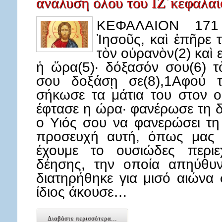
ανάλυση όλου του ΙΖ΄κεφαλαί
ΚΕΦΑΛΑΙΟΝ 171 
Ἰησοῦς, καὶ ἐπῆρε 
τὸν οὐρανὸν(2) καὶ ε
ἡ ὥρα(5)· δόξασόν σου(6) τὸ
σου δοξάσῃ σε(8),1Αφού τ
σήκωσε τα μάτια του στον ο
έφτασε η ώρα· φανέρωσε τη δ
ο Υιός σου να φανερώσει τη
προσευχή αυτή, όπως μας 
έχουμε το ουσιώδες περιεχ
δέησης, την οποία απηύθυ
διατηρήθηκε για μισό αιώνα
ίδιος άκουσε…
Διαβάστε περισσότερα...