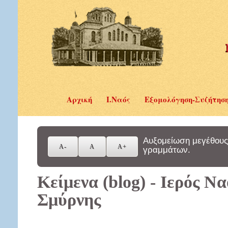
Αρχική
Ι.Ναός
Εξομολόγηση-Συζήτησ
Αυξομείωση μεγέθους
γραμμάτων.
Κείμενα (blog) - Ιερός Ν
Σμύρνης