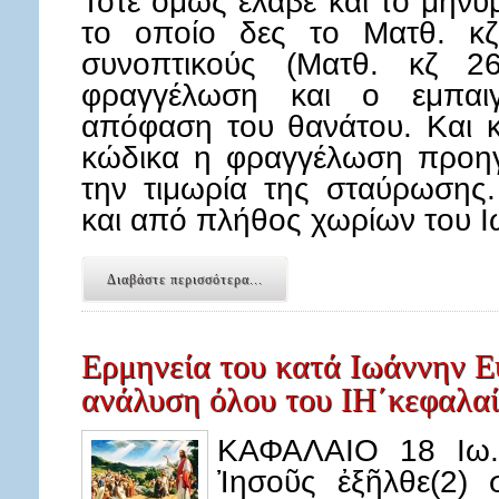
Τότε όμως έλαβε και το μήνυ
το οποίο δες το Ματθ. κ
συνοπτικούς (Ματθ. κζ 2
φραγγέλωση και ο εμπαιγ
απόφαση του θανάτου. Και κ
κώδικα η φραγγέλωση προηγ
την τιμωρία της σταύρωσης.
και από πλήθος χωρίων του
Διαβάστε περισσότερα...
Ερμηνεία του κατά Ιωάννην Ε
ανάλυση όλου του ΙΗ΄κεφαλα
ΚΑΦΑΛΑΙΟ 18 Ιω. 
Ἰησοῦς ἐξῆλθε(2) 