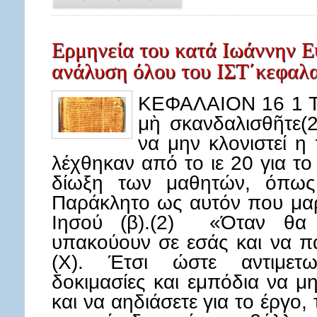
Ερμηνεία του κατά Ιωάννην Ε
ανάλυση όλου του ΙΣΤ΄κεφαλ
ΚΕΦΑΛΑΙΟΝ 16 1 Τα
μὴ σκανδαλισθῆτε(2
να μην κλονιστεί η
λέχθηκαν από το ιε 20 για το
δίωξη των μαθητών, όπως 
Παράκλητο ως αυτόν που μαρτ
Ιησού (β).(2) «Όταν θα 
υπακούουν σε εσάς και να π
(Χ). Έτσι ώστε αντιμετω
δοκιμασίες και εμπόδια να μ
και να αηδιάσετε για το έργο,