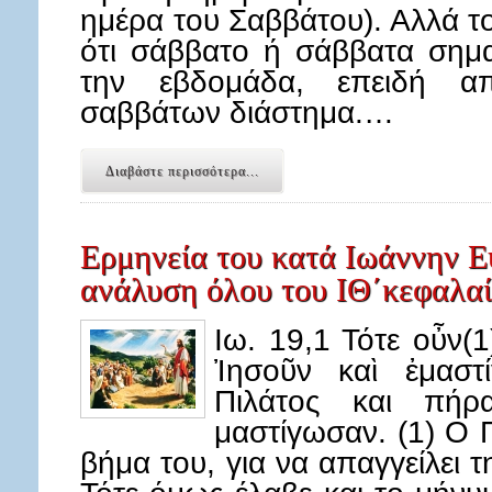
ημέρα του Σαββάτου). Αλλά το
ότι σάββατο ή σάββατα σημα
την εβδομάδα, επειδή απ
σαββάτων διάστημα.…
Διαβάστε περισσότερα...
Ερμηνεία του κατά Ιωάννην Ε
ανάλυση όλου του ΙΘ΄κεφαλα
Ιω. 19,1 Τότε οὖν(1
Ἰησοῦν καὶ ἐμαστί
Πιλάτος και πήρ
μαστίγωσαν. (1) Ο 
βήμα του, για να απαγγείλει