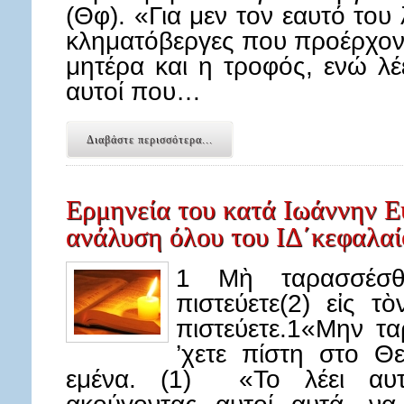
(Θφ). «Για μεν τον εαυτό του λέ
κληματόβεργες που προέρχοντ
μητέρα και η τροφός, ενώ λέε
αυτοί που…
Διαβάστε περισσότερα...
Ερμηνεία του κατά Ιωάννην Ε
ανάλυση όλου του ΙΔ΄κεφαλαί
1 Μὴ ταρασσέσθ
πιστεύετε(2) εἰς τὸ
πιστεύετε.1«Μην τα
’χετε πίστη στο Θε
εμένα. (1) «Το λέει αυτ