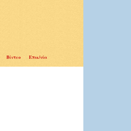
Βίντεο
Επικ/νία