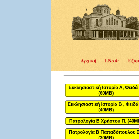
Αρχική
Ι.Ναός
Εξομ
Εκκλησιαστική Ιστορία Α, Φειδά 
(60MB)
Εκκλησιαστική Ιστορία Β , Φειδά
(40MB)
Πατρολογία Β Χρήστου Π. (40M
Πατρολογία Β Παπαδόπουλου Σ
(30MB)