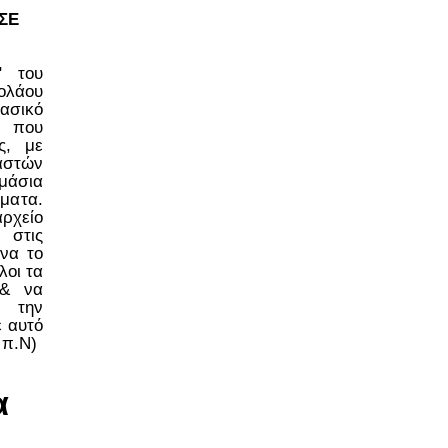
ΣΕ
ο" του
ολάου
ασικό
 που
ς, με
στών
μάσια
έματα.
ρχείο
 στις
να το
λοι τα
 & να
 την
ε αυτό
 π.Ν)
α