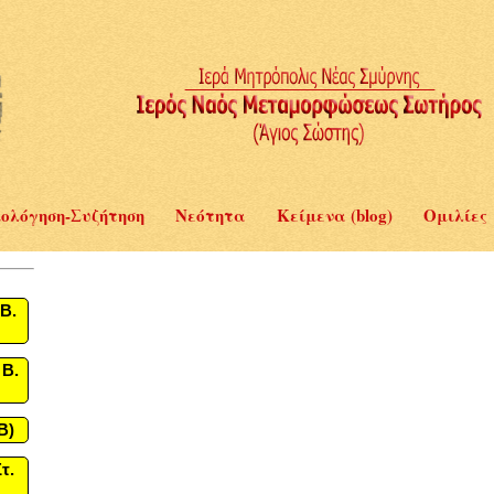
ολόγηση-Συζήτηση
Νεότητα
Κείμενα (blog)
Ομιλίες
Β.
 Β.
B)
τ.