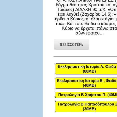
ΟΙ ΑΠΟΣΤΟΛΙΚΟΙ ΠΑΤΕΡΕΣ (
δόγμα θεότητας Χριστού και α
Τριάδος) ΔΙΔΑΧΗ 90 μ.Χ. «Ό
έχει λεχθεί (Ζαχαρίου 14,5): 
έρθει ο Κύριοςκαι όλοι οι άγιοι 
του». Και τότε θα δει ο κόσμος
Κύριο να έρχεται πάνω στα
σύννεφατου…
ΠΕΡΙΣΣΟΤΕΡΑ
Εκκλησιαστική Ιστορία Α, Φειδά 
(60MB)
Εκκλησιαστική Ιστορία Β , Φειδά
(40MB)
Πατρολογία Β Χρήστου Π. (40M
Πατρολογία Β Παπαδόπουλου Σ
(30MB)