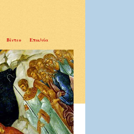
Βίντεο
Επικ/νία