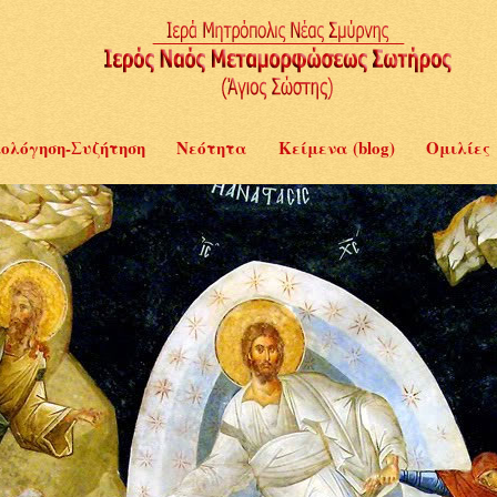
ολόγηση-Συζήτηση
Νεότητα
Κείμενα (blog)
Ομιλίες