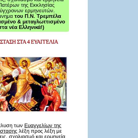
Πατέρων της Εκκλησίας
σύγχρονων ερμηνευτών.
μνημα
του Π.Ν. Τρεμπέλα
σμένο & μεταγλωττισμένο
στα νέα Ελληνικά!)
ΤΑΣΗ ΣΤΑ 4 ΕΥΑΓΓΕΛΙΑ
άλυση των
Ευαγγελίων της
στασης
λέξη προς λέξη με
ις, σχολιασμό και ερμηνεία