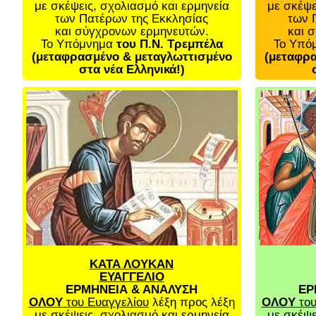
με σκέψεις, σχολιασμό και ερμηνεία
με σκέψε
των Πατέρων της Εκκλησίας
των 
και σύγχρονων ερμηνευτών.
και 
Το Υπόμνημα
του Π.Ν. Τρεμπέλα
Το Υπό
(μεταφρασμένο & μεταγλωττισμένο
(μεταφρα
στα νέα Ελληνικά!)
ΚΑΤΑ ΛΟΥΚΑΝ
ΕΥΑΓΓΕΛΙΟ
ΕΡΜΗΝΕΙΑ & ΑΝΑΛΥΣΗ
ΕΡ
ΟΛΟΥ
του Ευαγγελίου
λέξη προς λέξη
ΟΛΟΥ
του
με σκέψεις, σχολιασμό και ερμηνεία
με σκέψε