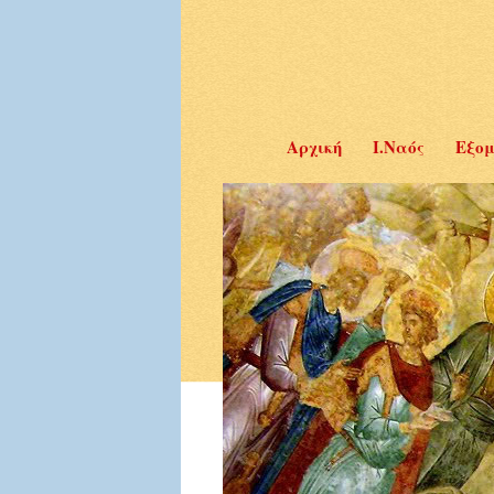
Αρχική
Ι.Ναός
Εξομ