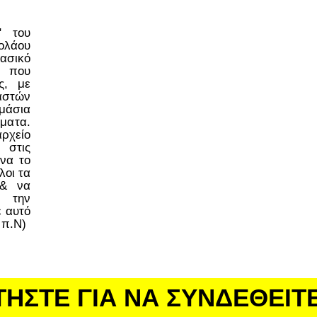
ο" του
ολάου
ασικό
 που
ς, με
στών
μάσια
έματα.
ρχείο
 στις
να το
λοι τα
 & να
 την
ε αυτό
 π.Ν)
ΤΗΣΤΕ ΓΙΑ ΝΑ ΣΥΝΔΕΘΕΙΤ