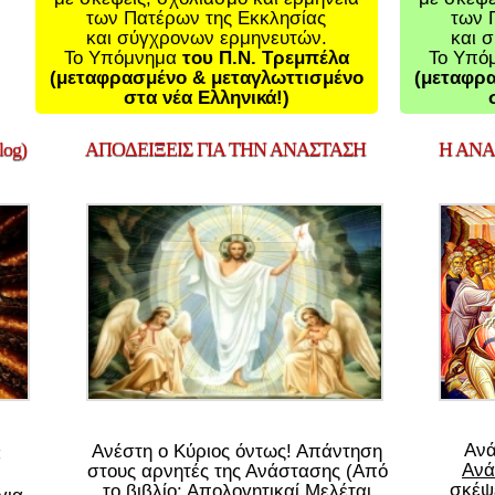
των Πατέρων της Εκκλησίας
των 
και σύγχρονων ερμηνευτών.
και 
Το Υπόμνημα
του Π.Ν. Τρεμπέλα
Το Υπό
(μεταφρασμένο & μεταγλωττισμένο
(μεταφρα
στα νέα Ελληνικά!)
og)
ΑΠΟΔΕΙΞΕΙΣ
ΓΙΑ ΤΗΝ ΑΝΑΣΤΑΣΗ
Η
ΑΝΑΣ
Αν
Ανέστη ο Κύριος όντως! Απάντηση
Ανά
στους αρνητές της Ανάστασης (Από
σκέψε
το βιβλίο: Απολογητικαί Μελέται