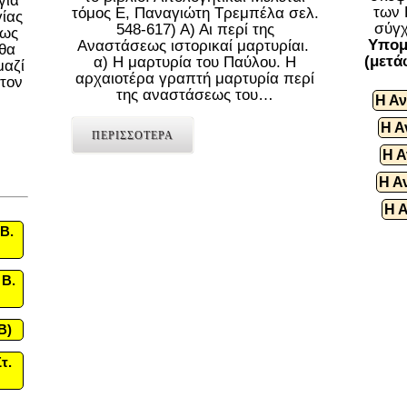
για
των 
τόμος Ε, Παναγιώτη Τρεμπέλα σελ.
γίας
σύγχ
548-617) Α) Αι περί της
πως
Υπομ
Αναστάσεως ιστορικαί μαρτυρίαι.
«θα
(μετά
α) Η μαρτυρία του Παύλου. Η
μαζί
αρχαιοτέρα γραπτή μαρτυρία περί
 τον
της αναστάσεως του…
Η Αν
Η Α
ΠΕΡΙΣΣΟΤΕΡΑ
Η Α
Η Α
Η 
Β.
 Β.
B)
τ.