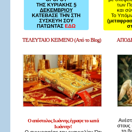
των Π
ΤΗΣ ΚΥΡΙΑΚΗΣ
5
και σ
ΔΕΚΕΜΒΡΙΟΥ
Το Υπόμ
ΚΑΤΕΒΑΣΕ ΤΗΝ ΣΤΗ
(μεταφρασ
ΣΥΣΚΕΥΗ ΣΟΥ
στ
ΠΑΤΩΝΤΑΣ
ΕΔΩ
ΤΕΛΕΥΤΑΙΟ
ΚΕΙΜΕΝΟ (Από το Blog)
ΑΠΟΔΕ
Ανέστ
Ο απόστολος Ιωάννης έγραψε το κατά
στους
Ιωάννην!
το β