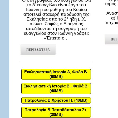
Ο συγγραφέας του ευαγγελίου Ότι
τόμος
το δ' ευαγγέλιο είναι έργο του
Ιωάννη του μαθητή του Κυρίου
Αναστ
αποτελεί σταθερή παράδοση της
α) 
Εκκλησίας από το 2° ήδη μ.Χ.
αρχαι
αιώνα. Σαφώς ο Ειρηναίος
αποδίδοντας τη συγγραφή του
ευαγγελίου στον Ιωάννη γράφει:
«Έπειτα ο…
ΠΕΡ
ΠΕΡΙΣΣΟΤΕΡΑ
Εκκλησιαστική Ιστορία Α, Φειδά Β.
(60MB)
Εκκλησιαστική Ιστορία Β , Φειδά Β.
(40MB)
Πατρολογία Β Χρήστου Π. (40MB)
Πατρολογία Β Παπαδόπουλου Στ.
(30MB)