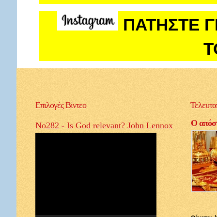
ΠΑΤΗΣΤΕ Γ
Τ
Επιλογές
Βίντεο
Τελευτα
Ο απόστ
No282 - Is God relevant? John Lennox