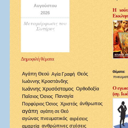
Αυγούστου
Η ισότ
2026
Εκκλησί
Μεταμόρφωσις του
Σωτήρος
Δημοφιλή
θέματα
Θέματα:
Αγάπη Θεού
Θεός
Αγία Γραφή
πνευματ
Ιωάννης Κροστάνδης
Ο εγωισ
Ιωάννης Χρυσόστομος
Ορθοδοξία
(αγ. Ιω
Παΐσιος Όσιος
Παναγία
Χριστός
άνθρωπος
Πορφύριος Όσιος
αγάπη
αγάπη σε Θεό
αγώνας πνευματικός
αιρέσεις
αμαρτία
ανθρώπινες σχέσεις