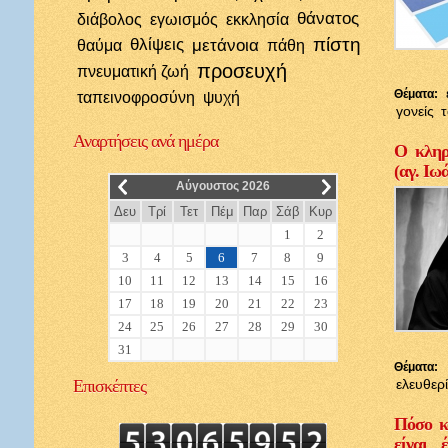
θάνατος
διάβολος
εγωισμός
εκκλησία
πίστη
θλίψεις
μετάνοια
θαύμα
πάθη
προσευχή
πνευματική ζωή
Θέματα:
ταπεινοφροσύνη
ψυχή
γονείς
Αναρτήσεις
ανά ημέρα
Ο κληρι
(αγ. Ιω
__
__
Αύγουστος 2026
Δευ
Τρί
Τετ
Πέμ
Παρ
Σάβ
Κυρ
1
2
3
4
5
6
7
8
9
10
11
12
13
14
15
16
17
18
19
20
21
22
23
24
25
26
27
28
29
30
31
Θέματα:
Επισκέπτες
ελευθερ
Πόσο κ
είναι 