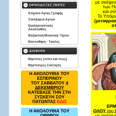
με σκέψει
ΟΡΘΟΔΟΞΕΣ ΠΗΓΕΣ
των Π
και σ
Κείμενο Αγίας Γραφής
Το Υπόμ
Συναξάρια Αγίων
(μεταφρασ
στ
Εκκλησιαστικές
Ακολουθίες
Βυζαντινή Μουσική-Ύμνοι
Βιντεοθήκη - Ταινίες
ΔΙΑΦΟΡΑ
Νηστείες (πότε και πως)
Νηστίσιμες Συνταγές
Η ΑΚΟΛΟΥΘΙΑ ΤΟΥ
ΕΣΠΕΡΙΝΟΥ
ΤΟΥ ΣΑΒΒΑΤΟΥ
4
ΔΕΚΕΜΒΡΙΟΥ
ΚΑΤΕΒΑΣΕ ΤΗΝ ΣΤΗ
ΣΥΣΚΕΥΗ ΣΟΥ
ΠΑΤΩΝΤΑΣ
ΕΔΩ
ΕΡΜ
ΟΛΟΥ
του 
Η ΑΚΟΛΟΥΘΙΑ ΤΟΥ
με σκέψει
ΟΡΘΡΟΥ