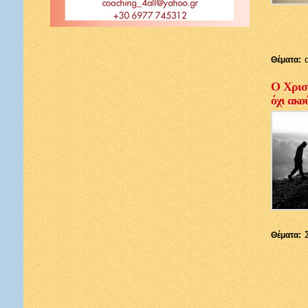
Θέματα:
Ο Χριστ
όχι ακο
Θέματα: