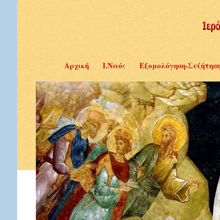
Αρχική
Ι.Ναός
Εξομολόγηση-Συζήτησ