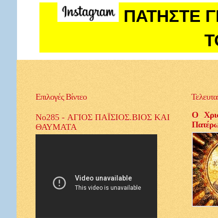
ΠΑΤΗΣΤΕ Γ
Τ
Επιλογές
Βίντεο
Τελευτα
Ο Χρισ
No285 - ΑΓΙΟΣ ΠΑΪΣΙΟΣ.ΒΙΟΣ ΚΑΙ
Πατέρ
ΘΑΥΜΑΤΑ