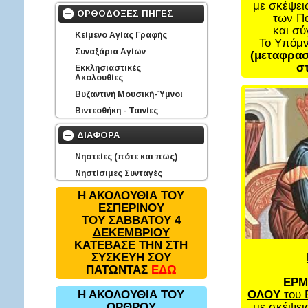
με σκέψει
ΟΡΘΟΔΟΞΕΣ ΠΗΓΕΣ
των Π
και σ
Κείμενο Αγίας Γραφής
Το Υπόμ
Συναξάρια Αγίων
(μεταφρασ
στ
Εκκλησιαστικές
Ακολουθίες
Βυζαντινή Μουσική-Ύμνοι
Βιντεοθήκη - Ταινίες
ΔΙΑΦΟΡΑ
Νηστείες (πότε και πως)
Νηστίσιμες Συνταγές
Η ΑΚΟΛΟΥΘΙΑ ΤΟΥ
ΕΣΠΕΡΙΝΟΥ
ΤΟΥ ΣΑΒΒΑΤΟΥ
4
ΔΕΚΕΜΒΡΙΟΥ
ΚΑΤΕΒΑΣΕ ΤΗΝ ΣΤΗ
ΣΥΣΚΕΥΗ ΣΟΥ
ΠΑΤΩΝΤΑΣ
ΕΔΩ
ΕΡΜ
ΟΛΟΥ
του 
Η ΑΚΟΛΟΥΘΙΑ ΤΟΥ
με σκέψει
ΟΡΘΡΟΥ