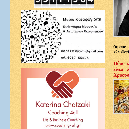
Θέματα:
ελευθερ
Πόσο κ
είναι 
Χρυσοσ