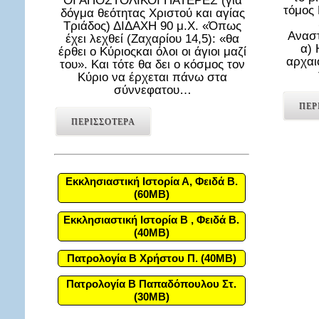
ΟΙ ΑΠΟΣΤΟΛΙΚΟΙ ΠΑΤΕΡΕΣ (για
τόμος
δόγμα θεότητας Χριστού και αγίας
Τριάδος) ΔΙΔΑΧΗ 90 μ.Χ. «Όπως
Αναστ
έχει λεχθεί (Ζαχαρίου 14,5): «θα
α) 
έρθει ο Κύριοςκαι όλοι οι άγιοι μαζί
αρχαι
του». Και τότε θα δει ο κόσμος τον
Κύριο να έρχεται πάνω στα
σύννεφατου…
ΠΕΡ
ΠΕΡΙΣΣΟΤΕΡΑ
Εκκλησιαστική Ιστορία Α, Φειδά Β.
(60MB)
Εκκλησιαστική Ιστορία Β , Φειδά Β.
(40MB)
Πατρολογία Β Χρήστου Π. (40MB)
Πατρολογία Β Παπαδόπουλου Στ.
(30MB)