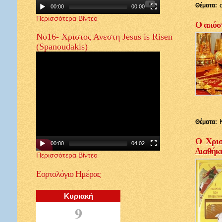
Θέματα:
00:00
00:00
Περισσότερα Βίντεο
Ο απόστ
Νο16- Χριστος Ανεστη Jesus is Risen
(Spanoudakis)
Θέματα:
Ο Χρισ
00:00
04:02
Διαθήκ
Περισσότερα Βίντεο
Εορτολόγιο
Ημέρας
Κυριακή
9