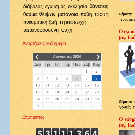
θάνατος
διάβολος
εγωισμός
εκκλησία
πίστη
θλίψεις
μετάνοια
θαύμα
πάθη
Θέματα:
πνευματ
προσευχή
πνευματική ζωή
ταπεινοφροσύνη
ψυχή
Ο εγωισ
(αγ. Ιω
Αναρτήσεις
ανά ημέρα
__
__
Αύγουστος 2026
Δευ
Τρί
Τετ
Πέμ
Παρ
Σάβ
Κυρ
1
2
3
4
5
6
7
8
9
10
11
12
13
14
15
16
17
18
19
20
21
22
23
24
25
26
27
28
29
30
Θέματα:
31
γονείς
Επισκέπτες
Ο κληρι
(αγ. Ιω