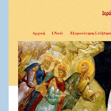
Αρχική
Ι.Ναός
Εξομολόγηση-Συζήτησ