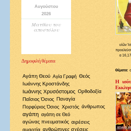
Αυγούστου
2026
Ματθίου του
αποστόλου
υἱῶν Ἰσ
προελεύσε
α 16,17
Δημοφιλή
θέματα
Θέματα:
Αγάπη Θεού
Θεός
Αγία Γραφή
Η ισότ
Ιωάννης Κροστάνδης
Εκκλησί
Ιωάννης Χρυσόστομος
Ορθοδοξία
Παΐσιος Όσιος
Παναγία
Χριστός
άνθρωπος
Πορφύριος Όσιος
αγάπη
αγάπη σε Θεό
αγώνας πνευματικός
αιρέσεις
αμαρτία
ανθρώπινες σχέσεις