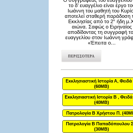
Ο συγγραφέας του ευαγγελίου
το δ' ευαγγέλιο είναι έργο το
Ιωάννη του μαθητή του Κυρί
αποτελεί σταθερή παράδοση 
Εκκλησίας από το 2° ήδη μ.Χ
αιώνα. Σαφώς ο Ειρηναίος
αποδίδοντας τη συγγραφή τ
ευαγγελίου στον Ιωάννη γράφ
«Έπειτα ο…
ΠΕΡΙΣΣΟΤΕΡΑ
Εκκλησιαστική Ιστορία Α, Φειδά 
(60MB)
Εκκλησιαστική Ιστορία Β , Φειδά
(40MB)
Πατρολογία Β Χρήστου Π. (40M
Πατρολογία Β Παπαδόπουλου Σ
(30MB)