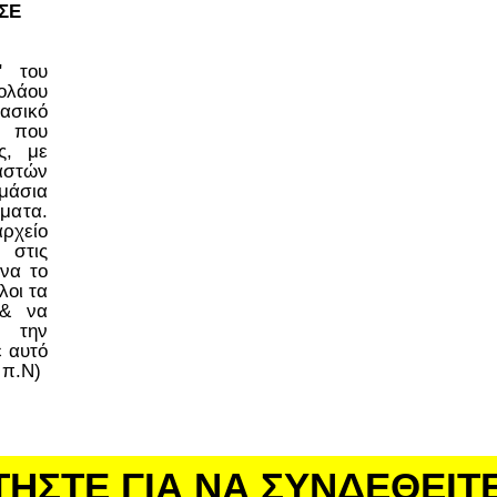
ΣΕ
ο" του
ολάου
ασικό
 που
ς, με
στών
μάσια
έματα.
ρχείο
 στις
να το
λοι τα
 & να
 την
ε αυτό
 π.Ν)
ΤΗΣΤΕ ΓΙΑ ΝΑ ΣΥΝΔΕΘΕΙΤ