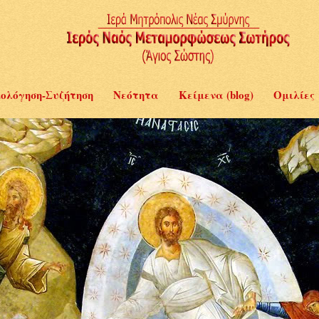
ολόγηση-Συζήτηση
Νεότητα
Κείμενα (blog)
Ομιλίες