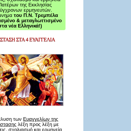
Πατέρων της Εκκλησίας
σύγχρονων ερμηνευτών.
μνημα
του Π.Ν. Τρεμπέλα
σμένο & μεταγλωττισμένο
στα νέα Ελληνικά!)
ΤΑΣΗ ΣΤΑ 4 ΕΥΑΓΓΕΛΙΑ
άλυση των
Ευαγγελίων της
στασης
λέξη προς λέξη με
ις, σχολιασμό και ερμηνεία