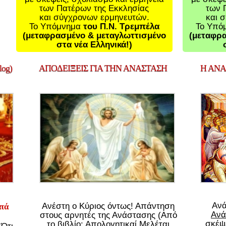
των Πατέρων της Εκκλησίας
των 
και σύγχρονων ερμηνευτών.
και 
Το Υπόμνημα
του Π.Ν. Τρεμπέλα
Το Υπό
(μεταφρασμένο & μεταγλωττισμένο
(μεταφρα
στα νέα Ελληνικά!)
og)
ΑΠΟΔΕΙΞΕΙΣ
ΓΙΑ ΤΗΝ ΑΝΑΣΤΑΣΗ
Η
ΑΝΑΣ
Αν
Ανέστη ο Κύριος όντως! Απάντηση
ατά
Ανά
στους αρνητές της Ανάστασης (Από
σκέψε
το βιβλίο: Απολογητικαί Μελέται