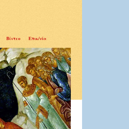
Βίντεο
Επικ/νία