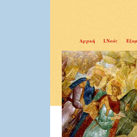
Αρχική
Ι.Ναός
Εξομ