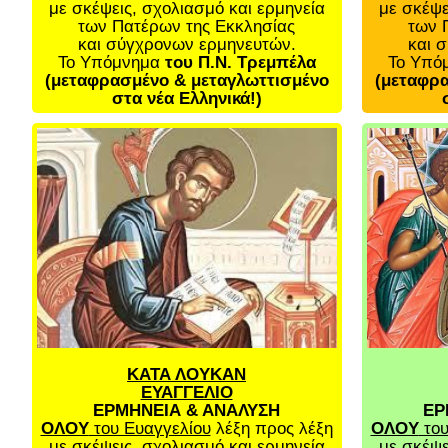
με σκέψεις, σχολιασμό και ερμηνεία
με σκέψε
των Πατέρων της Εκκλησίας
των 
και σύγχρονων ερμηνευτών.
και 
Το Υπόμνημα
του Π.Ν. Τρεμπέλα
Το Υπό
(μεταφρασμένο & μεταγλωττισμένο
(μεταφρα
στα νέα Ελληνικά!)
ΚΑΤΑ ΛΟΥΚΑΝ
ΕΥΑΓΓΕΛΙΟ
ΕΡΜΗΝΕΙΑ & ΑΝΑΛΥΣΗ
ΕΡ
ΟΛΟΥ
του Ευαγγελίου
λέξη προς λέξη
ΟΛΟΥ
του
με σκέψεις, σχολιασμό και ερμηνεία
με σκέψε