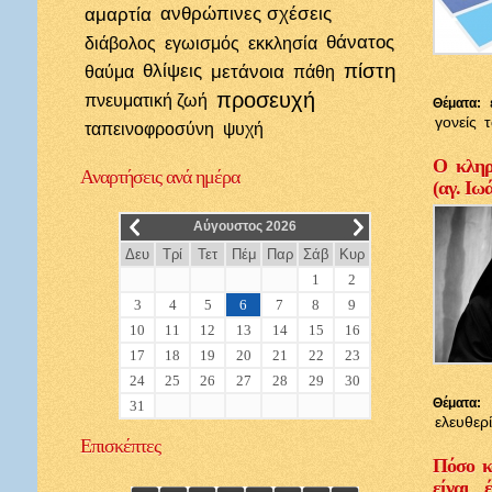
αμαρτία
ανθρώπινες σχέσεις
θάνατος
διάβολος
εγωισμός
εκκλησία
πίστη
θλίψεις
μετάνοια
θαύμα
πάθη
προσευχή
πνευματική ζωή
Θέματα:
γονείς
ταπεινοφροσύνη
ψυχή
Ο κληρι
Αναρτήσεις
ανά ημέρα
(αγ. Ιω
__
__
Αύγουστος 2026
Δευ
Τρί
Τετ
Πέμ
Παρ
Σάβ
Κυρ
1
2
3
4
5
6
7
8
9
10
11
12
13
14
15
16
17
18
19
20
21
22
23
24
25
26
27
28
29
30
Θέματα:
31
ελευθερ
Επισκέπτες
Πόσο κ
είναι 