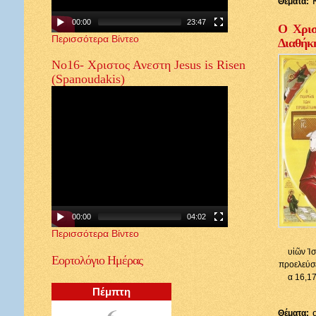
Θέματα:
00:00
23:47
Ο Χρισ
Περισσότερα Βίντεο
Διαθήκ
Νο16- Χριστος Ανεστη Jesus is Risen
(Spanoudakis)
00:00
04:02
Περισσότερα Βίντεο
υἱῶν Ἰσ
Εορτολόγιο
Ημέρας
προελεύσε
α 16,17
Πέμπτη
6
Θέματα: