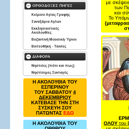
με σκέψει
ΟΡΘΟΔΟΞΕΣ ΠΗΓΕΣ
των Π
και σ
Κείμενο Αγίας Γραφής
Το Υπόμ
Συναξάρια Αγίων
(μεταφρασ
στ
Εκκλησιαστικές
Ακολουθίες
Βυζαντινή Μουσική-Ύμνοι
Βιντεοθήκη - Ταινίες
ΔΙΑΦΟΡΑ
Νηστείες (πότε και πως)
Νηστίσιμες Συνταγές
Η ΑΚΟΛΟΥΘΙΑ ΤΟΥ
ΕΣΠΕΡΙΝΟΥ
ΤΟΥ ΣΑΒΒΑΤΟΥ
4
ΔΕΚΕΜΒΡΙΟΥ
ΚΑΤΕΒΑΣΕ ΤΗΝ ΣΤΗ
ΣΥΣΚΕΥΗ ΣΟΥ
ΠΑΤΩΝΤΑΣ
ΕΔΩ
ΕΡΜ
ΟΛΟΥ
του 
Η ΑΚΟΛΟΥΘΙΑ ΤΟΥ
με σκέψει
ΟΡΘΡΟΥ