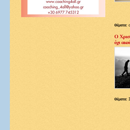
Θέματα:
Ο Χριστ
όχι ακο
Θέματα: