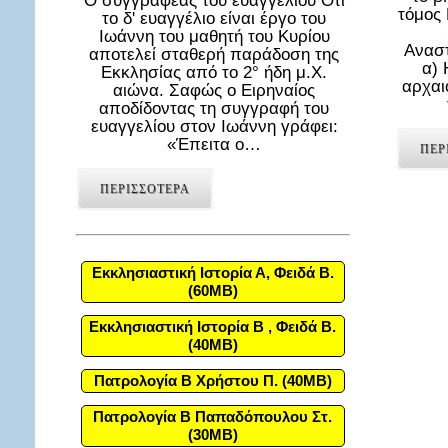
Ο συγγραφέας του ευαγγελίου Ότι
τόμος
το δ' ευαγγέλιο είναι έργο του
Ιωάννη του μαθητή του Κυρίου
Αναστ
αποτελεί σταθερή παράδοση της
α) 
Εκκλησίας από το 2° ήδη μ.Χ.
αρχαι
αιώνα. Σαφώς ο Ειρηναίος
αποδίδοντας τη συγγραφή του
ευαγγελίου στον Ιωάννη γράφει:
«Έπειτα ο…
ΠΕΡ
ΠΕΡΙΣΣΟΤΕΡΑ
Εκκλησιαστική Ιστορία Α, Φειδά Β.
(60MB)
Εκκλησιαστική Ιστορία Β , Φειδά Β.
(40MB)
Πατρολογία Β Χρήστου Π. (40MB)
Πατρολογία Β Παπαδόπουλου Στ.
(30MB)