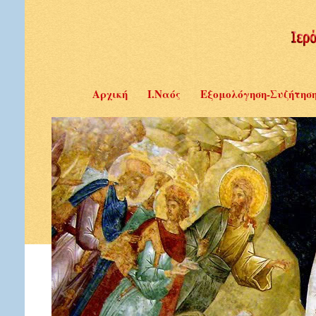
Αρχική
Ι.Ναός
Εξομολόγηση-Συζήτησ