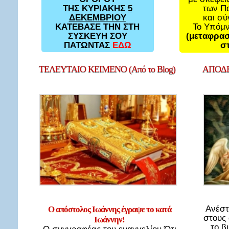
των Π
ΤΗΣ ΚΥΡΙΑΚΗΣ
5
και σ
ΔΕΚΕΜΒΡΙΟΥ
Το Υπόμ
ΚΑΤΕΒΑΣΕ ΤΗΝ ΣΤΗ
(μεταφρασ
ΣΥΣΚΕΥΗ ΣΟΥ
στ
ΠΑΤΩΝΤΑΣ
ΕΔΩ
ΤΕΛΕΥΤΑΙΟ
ΚΕΙΜΕΝΟ (Από το Blog)
ΑΠΟΔΕ
Ανέστ
Ο απόστολος Ιωάννης έγραψε το κατά
στους
Ιωάννην!
το β