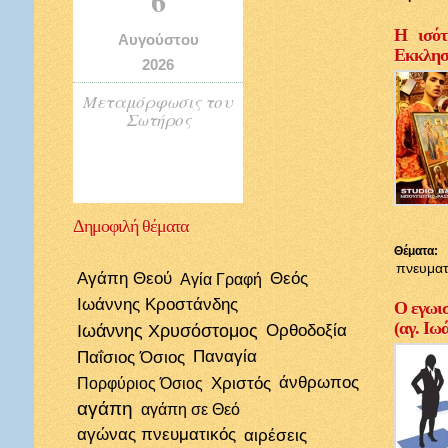
Η ισότ
Αυγούστου
Εκκλησί
2026
Μεταμόρφωσις του
Σωτήρος
Δημοφιλή
θέματα
Θέματα:
πνευματ
Αγάπη Θεού
Θεός
Αγία Γραφή
Ιωάννης Κροστάνδης
Ο εγωισ
(αγ. Ιω
Ιωάννης Χρυσόστομος
Ορθοδοξία
Παΐσιος Όσιος
Παναγία
Χριστός
άνθρωπος
Πορφύριος Όσιος
αγάπη
αγάπη σε Θεό
αγώνας πνευματικός
αιρέσεις