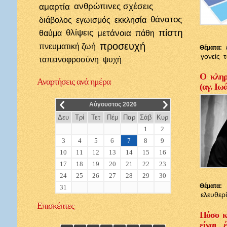
αμαρτία
ανθρώπινες σχέσεις
θάνατος
διάβολος
εγωισμός
εκκλησία
πίστη
θλίψεις
μετάνοια
θαύμα
πάθη
προσευχή
πνευματική ζωή
Θέματα:
γονείς
ταπεινοφροσύνη
ψυχή
Ο κληρι
Αναρτήσεις
ανά ημέρα
(αγ. Ιω
__
__
Αύγουστος 2026
Δευ
Τρί
Τετ
Πέμ
Παρ
Σάβ
Κυρ
1
2
3
4
5
6
7
8
9
10
11
12
13
14
15
16
17
18
19
20
21
22
23
24
25
26
27
28
29
30
Θέματα:
31
ελευθερ
Επισκέπτες
Πόσο κ
είναι 