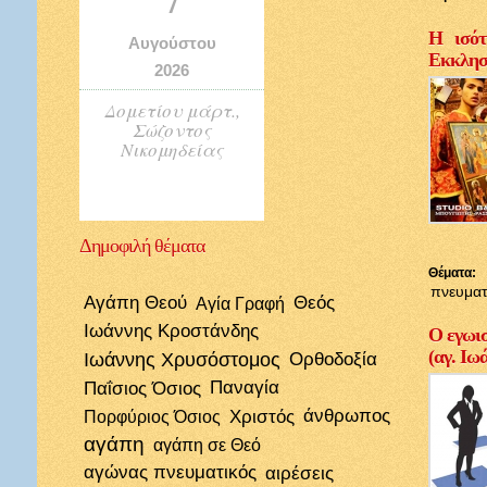
Η ισότ
Αυγούστου
Εκκλησί
2026
Δομετίου μάρτ.,
Σώζοντος
Νικομηδείας
Δημοφιλή
θέματα
Θέματα:
πνευματ
Αγάπη Θεού
Θεός
Αγία Γραφή
Ιωάννης Κροστάνδης
Ο εγωισ
(αγ. Ιω
Ιωάννης Χρυσόστομος
Ορθοδοξία
Παΐσιος Όσιος
Παναγία
Χριστός
άνθρωπος
Πορφύριος Όσιος
αγάπη
αγάπη σε Θεό
αγώνας πνευματικός
αιρέσεις