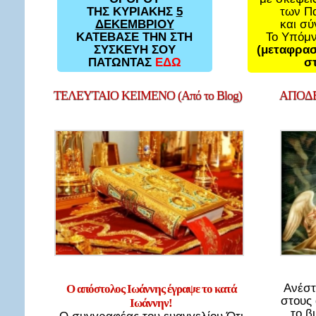
των Π
ΤΗΣ ΚΥΡΙΑΚΗΣ
5
και σ
ΔΕΚΕΜΒΡΙΟΥ
Το Υπόμ
ΚΑΤΕΒΑΣΕ ΤΗΝ ΣΤΗ
(μεταφρασ
ΣΥΣΚΕΥΗ ΣΟΥ
στ
ΠΑΤΩΝΤΑΣ
ΕΔΩ
ΤΕΛΕΥΤΑΙΟ
ΚΕΙΜΕΝΟ (Από το Blog)
ΑΠΟΔΕ
Ανέστ
Ο απόστολος Ιωάννης έγραψε το κατά
στους
Ιωάννην!
το β