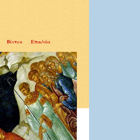
Βίντεο
Επικ/νία