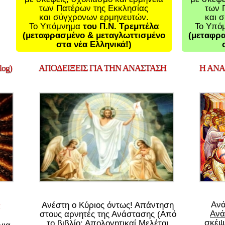
των Πατέρων της Εκκλησίας
των 
και σύγχρονων ερμηνευτών.
και 
Το Υπόμνημα
του Π.Ν. Τρεμπέλα
Το Υπό
(μεταφρασμένο & μεταγλωττισμένο
(μεταφρα
στα νέα Ελληνικά!)
og)
ΑΠΟΔΕΙΞΕΙΣ
ΓΙΑ ΤΗΝ ΑΝΑΣΤΑΣΗ
Η
ΑΝΑΣ
Αν
Ανέστη ο Κύριος όντως! Απάντηση
Ανά
στους αρνητές της Ανάστασης (Από
σκέψε
το βιβλίο: Απολογητικαί Μελέται