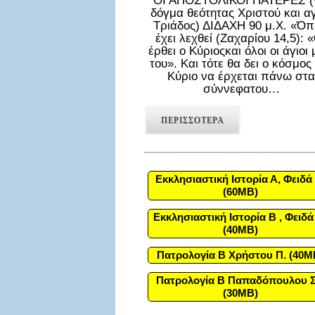
ΟΙ ΑΠΟΣΤΟΛΙΚΟΙ ΠΑΤΕΡΕΣ (
δόγμα θεότητας Χριστού και α
Τριάδος) ΔΙΔΑΧΗ 90 μ.Χ. «Ό
έχει λεχθεί (Ζαχαρίου 14,5): 
έρθει ο Κύριοςκαι όλοι οι άγιοι 
του». Και τότε θα δει ο κόσμος
Κύριο να έρχεται πάνω στα
σύννεφατου…
ΠΕΡΙΣΣΟΤΕΡΑ
Εκκλησιαστική Ιστορία Α, Φειδά 
(60MB)
Εκκλησιαστική Ιστορία Β , Φειδά
(40MB)
Πατρολογία Β Χρήστου Π. (40M
Πατρολογία Β Παπαδόπουλου Σ
(30MB)