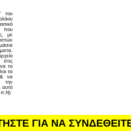
ο" του
ολάου
ασικό
 που
ς, με
στών
μάσια
έματα.
ρχείο
 στις
να το
λοι τα
 & να
 την
ε αυτό
 π.Ν)
ΤΗΣΤΕ ΓΙΑ ΝΑ ΣΥΝΔΕΘΕΙΤ