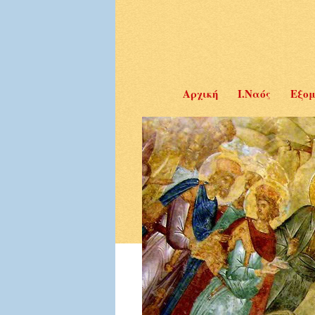
Αρχική
Ι.Ναός
Εξομ