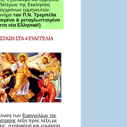
Πατέρων της Εκκλησίας
σύγχρονων ερμηνευτών.
μνημα
του Π.Ν. Τρεμπέλα
σμένο & μεταγλωττισμένο
στα νέα Ελληνικά!)
ΤΑΣΗ ΣΤΑ 4 ΕΥΑΓΓΕΛΙΑ
άλυση των
Ευαγγελίων της
στασης
λέξη προς λέξη με
ις, σχολιασμό και ερμηνεία