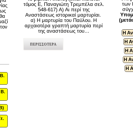
για
των 
τόμος Ε, Παναγιώτη Τρεμπέλα σελ.
γίας
σύγχ
548-617) Α) Αι περί της
πως
Υπομ
Αναστάσεως ιστορικαί μαρτυρίαι.
«θα
(μετά
α) Η μαρτυρία του Παύλου. Η
μαζί
αρχαιοτέρα γραπτή μαρτυρία περί
 τον
της αναστάσεως του…
Η Αν
Η Α
ΠΕΡΙΣΣΟΤΕΡΑ
Η Α
Η Α
Η 
Β.
 Β.
B)
τ.