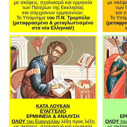
με σκέψεις, σχολιασμό και ερμηνεία
με σκέψε
των Πατέρων της Εκκλησίας
των 
και σύγχρονων ερμηνευτών.
και 
Το Υπόμνημα
του Π.Ν. Τρεμπέλα
Το Υπό
(μεταφρασμένο & μεταγλωττισμένο
(μεταφρα
στα νέα Ελληνικά!)
ΚΑΤΑ ΛΟΥΚΑΝ
ΕΥΑΓΓΕΛΙΟ
ΕΡΜΗΝΕΙΑ & ΑΝΑΛΥΣΗ
ΕΡ
ΟΛΟΥ
του Ευαγγελίου
λέξη προς λέξη
ΟΛΟΥ
του
με σκέψεις, σχολιασμό και ερμηνεία
με σκέψε