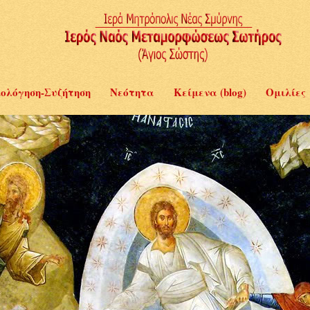
ολόγηση-Συζήτηση
Νεότητα
Κείμενα (blog)
Ομιλίες