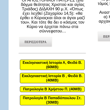
ΟΙ ΑΠΟΣΤΟΛΙΚΟΙ ΠΑΤΕΡΕΣ (για
τόμος
δόγμα θεότητας Χριστού και αγίας
Τριάδος) ΔΙΔΑΧΗ 90 μ.Χ. «Όπως
Αναστ
έχει λεχθεί (Ζαχαρίου 14,5): «θα
α) 
έρθει ο Κύριοςκαι όλοι οι άγιοι μαζί
αρχαι
του». Και τότε θα δει ο κόσμος τον
Κύριο να έρχεται πάνω στα
σύννεφατου…
ΠΕΡ
ΠΕΡΙΣΣΟΤΕΡΑ
Εκκλησιαστική Ιστορία Α, Φειδά Β.
(60MB)
Εκκλησιαστική Ιστορία Β , Φειδά Β.
(40MB)
Πατρολογία Β Χρήστου Π. (40MB)
Πατρολογία Β Παπαδόπουλου Στ.
(30MB)