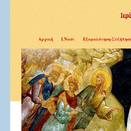
Αρχική
Ι.Ναός
Εξομολόγηση-Συζήτησ