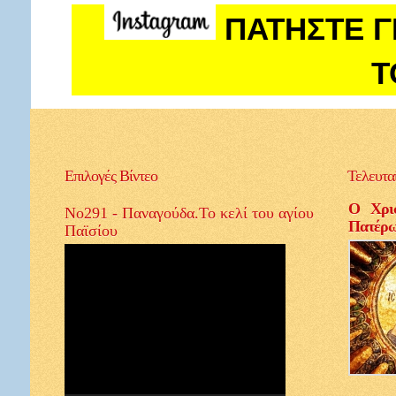
ΠΑΤΗΣΤΕ Γ
Τ
Επιλογές
Βίντεο
Τελευτα
Ο Χρισ
No291 - Παναγούδα.Το κελί του αγίου
Πατέρ
Παϊσίου