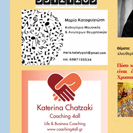
Θέματα:
ελευθερ
Πόσο κ
είναι 
Χρυσοσ