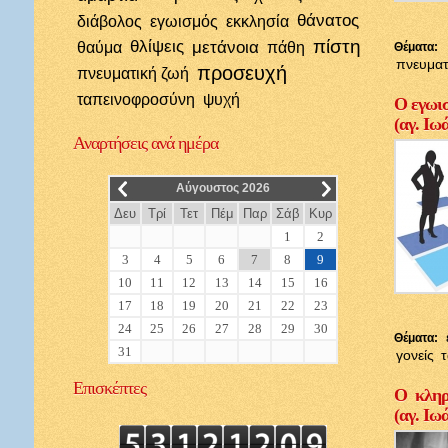
θάνατος
διάβολος
εγωισμός
εκκλησία
πίστη
θλίψεις
μετάνοια
θαύμα
πάθη
Θέματα:
πνευματ
προσευχή
πνευματική ζωή
ταπεινοφροσύνη
ψυχή
Ο εγωισ
(αγ. Ιω
Αναρτήσεις
ανά ημέρα
__
__
Αύγουστος 2026
Δευ
Τρί
Τετ
Πέμ
Παρ
Σάβ
Κυρ
1
2
3
4
5
6
7
8
9
10
11
12
13
14
15
16
17
18
19
20
21
22
23
24
25
26
27
28
29
30
Θέματα:
31
γονείς
Επισκέπτες
Ο κληρι
(αγ. Ιω