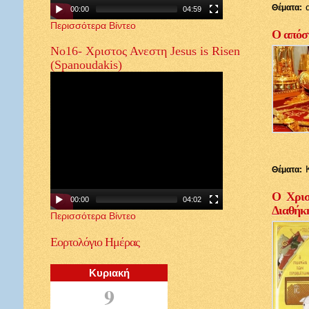
Θέματα:
00:00
04:59
Περισσότερα Βίντεο
Ο απόστ
Νο16- Χριστος Ανεστη Jesus is Risen
(Spanoudakis)
Θέματα:
Ο Χρισ
00:00
04:02
Διαθήκ
Περισσότερα Βίντεο
Εορτολόγιο
Ημέρας
Κυριακή
9