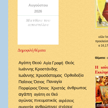
Αυγούστου
2026
Ματθίου του
αποστόλου
υἱῶν Ἰσ
προελεύσε
α 16,17
Δημοφιλή
θέματα
Θέματα:
Αγάπη Θεού
Θεός
Αγία Γραφή
Η ισότ
Ιωάννης Κροστάνδης
Εκκλησί
Ιωάννης Χρυσόστομος
Ορθοδοξία
Παΐσιος Όσιος
Παναγία
Χριστός
άνθρωπος
Πορφύριος Όσιος
αγάπη
αγάπη σε Θεό
αγώνας πνευματικός
αιρέσεις
αμαρτία
ανθρώπινες σχέσεις