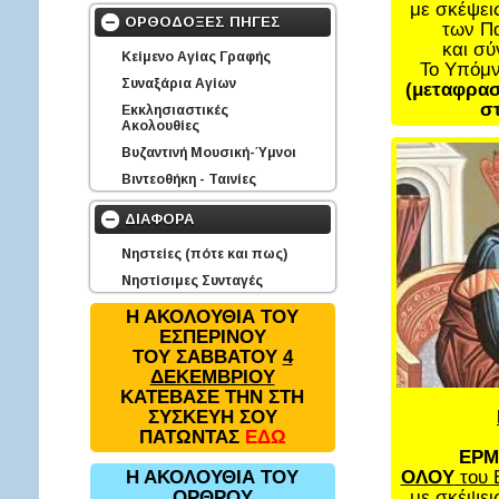
με σκέψει
ΟΡΘΟΔΟΞΕΣ ΠΗΓΕΣ
των Π
και σ
Κείμενο Αγίας Γραφής
Το Υπόμ
Συναξάρια Αγίων
(μεταφρασ
στ
Εκκλησιαστικές
Ακολουθίες
Βυζαντινή Μουσική-Ύμνοι
Βιντεοθήκη - Ταινίες
ΔΙΑΦΟΡΑ
Νηστείες (πότε και πως)
Νηστίσιμες Συνταγές
Η ΑΚΟΛΟΥΘΙΑ ΤΟΥ
ΕΣΠΕΡΙΝΟΥ
ΤΟΥ ΣΑΒΒΑΤΟΥ
4
ΔΕΚΕΜΒΡΙΟΥ
ΚΑΤΕΒΑΣΕ ΤΗΝ ΣΤΗ
ΣΥΣΚΕΥΗ ΣΟΥ
ΠΑΤΩΝΤΑΣ
ΕΔΩ
ΕΡΜ
ΟΛΟΥ
του 
Η ΑΚΟΛΟΥΘΙΑ ΤΟΥ
με σκέψει
ΟΡΘΡΟΥ