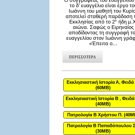
Ο συγγραφέας του ευαγγελίου
το δ' ευαγγέλιο είναι έργο το
Ιωάννη του μαθητή του Κυρί
αποτελεί σταθερή παράδοση 
Εκκλησίας από το 2° ήδη μ.Χ
αιώνα. Σαφώς ο Ειρηναίος
αποδίδοντας τη συγγραφή τ
ευαγγελίου στον Ιωάννη γράφ
«Έπειτα ο…
ΠΕΡΙΣΣΟΤΕΡΑ
Εκκλησιαστική Ιστορία Α, Φειδά 
(60MB)
Εκκλησιαστική Ιστορία Β , Φειδά
(40MB)
Πατρολογία Β Χρήστου Π. (40M
Πατρολογία Β Παπαδόπουλου Σ
(30MB)