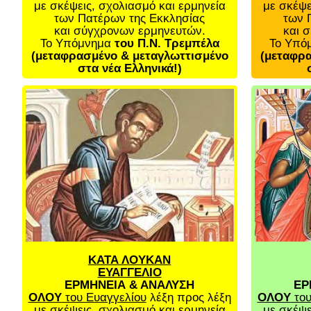
με σκέψεις, σχολιασμό και ερμηνεία
με σκέψε
των Πατέρων της Εκκλησίας
των 
και σύγχρονων ερμηνευτών.
και 
Το Υπόμνημα
του Π.Ν. Τρεμπέλα
Το Υπό
(μεταφρασμένο & μεταγλωττισμένο
(μεταφρα
στα νέα Ελληνικά!)
ΚΑΤΑ ΛΟΥΚΑΝ
ΕΥΑΓΓΕΛΙΟ
ΕΡΜΗΝΕΙΑ & ΑΝΑΛΥΣΗ
ΕΡ
ΟΛΟΥ
του Ευαγγελίου
λέξη προς λέξη
ΟΛΟΥ
του
με σκέψεις, σχολιασμό και ερμηνεία
με σκέψε