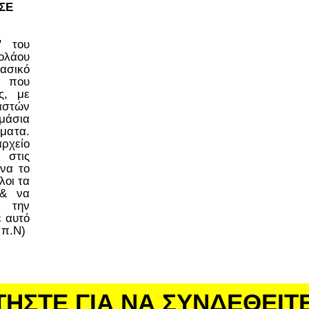
ΣΕ
ο" του
ολάου
ασικό
 που
ς, με
στών
μάσια
έματα.
ρχείο
 στις
να το
λοι τα
 & να
 την
ε αυτό
 π.Ν)
ΤΗΣΤΕ ΓΙΑ ΝΑ ΣΥΝΔΕΘΕΙΤ