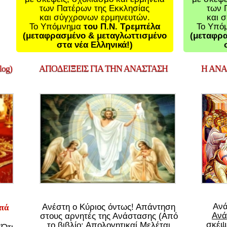
των Πατέρων της Εκκλησίας
των 
και σύγχρονων ερμηνευτών.
και 
Το Υπόμνημα
του Π.Ν. Τρεμπέλα
Το Υπό
(μεταφρασμένο & μεταγλωττισμένο
(μεταφρα
στα νέα Ελληνικά!)
og)
ΑΠΟΔΕΙΞΕΙΣ
ΓΙΑ ΤΗΝ ΑΝΑΣΤΑΣΗ
Η
ΑΝΑΣ
Αν
Ανέστη ο Κύριος όντως! Απάντηση
ατά
Ανά
στους αρνητές της Ανάστασης (Από
σκέψε
το βιβλίο: Απολογητικαί Μελέται