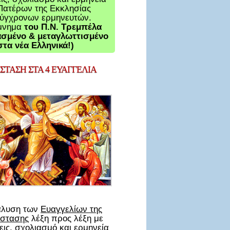
Πατέρων της Εκκλησίας
σύγχρονων ερμηνευτών.
μνημα
του Π.Ν. Τρεμπέλα
σμένο & μεταγλωττισμένο
στα νέα Ελληνικά!)
ΤΑΣΗ ΣΤΑ 4 ΕΥΑΓΓΕΛΙΑ
άλυση των
Ευαγγελίων της
στασης
λέξη προς λέξη με
ις, σχολιασμό και ερμηνεία