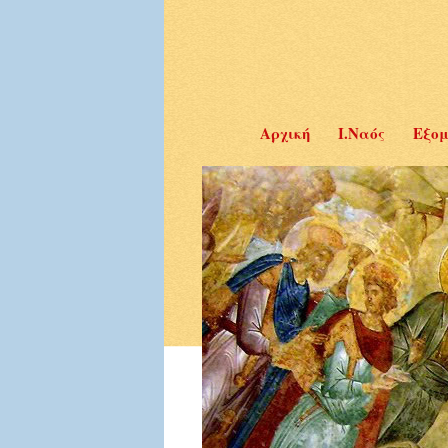
Αρχική
Ι.Ναός
Εξομ