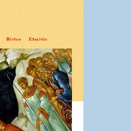
Βίντεο
Επικ/νία