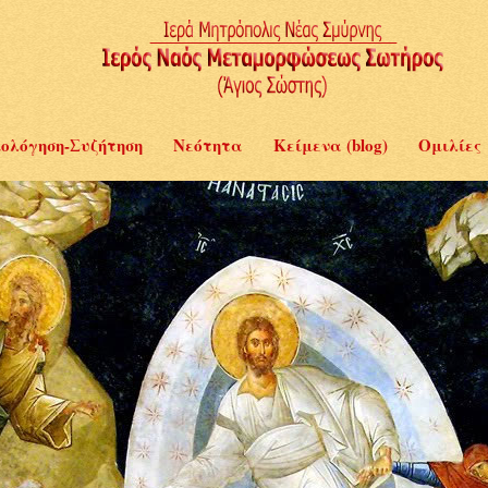
ολόγηση-Συζήτηση
Νεότητα
Κείμενα (blog)
Ομιλίες