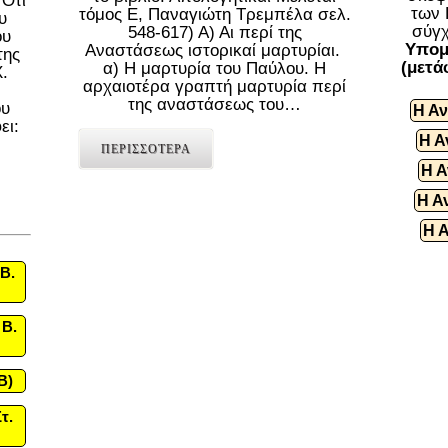
 Ότι
των 
τόμος Ε, Παναγιώτη Τρεμπέλα σελ.
υ
σύγχ
548-617) Α) Αι περί της
ου
Υπομ
Αναστάσεως ιστορικαί μαρτυρίαι.
της
(μετά
α) Η μαρτυρία του Παύλου. Η
.
αρχαιοτέρα γραπτή μαρτυρία περί
της αναστάσεως του…
ου
Η Αν
ει:
Η Α
ΠΕΡΙΣΣΟΤΕΡΑ
Η Α
Η Α
Η 
Β.
 Β.
B)
τ.