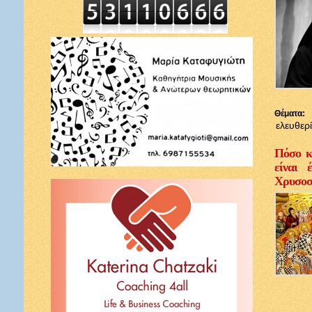
Θέματα:
ελευθερ
Πόσο κ
είναι 
Χρυσοσ