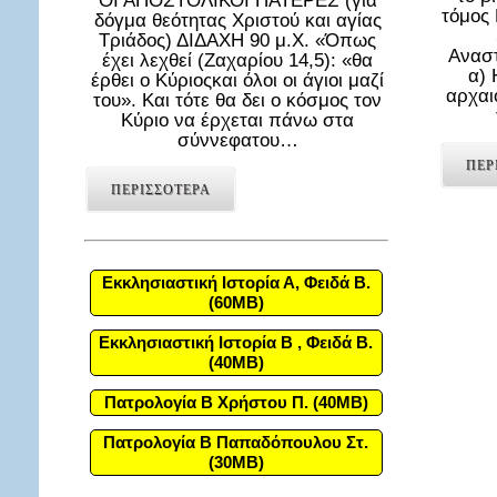
ΟΙ ΑΠΟΣΤΟΛΙΚΟΙ ΠΑΤΕΡΕΣ (για
τόμος
δόγμα θεότητας Χριστού και αγίας
Τριάδος) ΔΙΔΑΧΗ 90 μ.Χ. «Όπως
Αναστ
έχει λεχθεί (Ζαχαρίου 14,5): «θα
α) 
έρθει ο Κύριοςκαι όλοι οι άγιοι μαζί
αρχαι
του». Και τότε θα δει ο κόσμος τον
Κύριο να έρχεται πάνω στα
σύννεφατου…
ΠΕΡ
ΠΕΡΙΣΣΟΤΕΡΑ
Εκκλησιαστική Ιστορία Α, Φειδά Β.
(60MB)
Εκκλησιαστική Ιστορία Β , Φειδά Β.
(40MB)
Πατρολογία Β Χρήστου Π. (40MB)
Πατρολογία Β Παπαδόπουλου Στ.
(30MB)