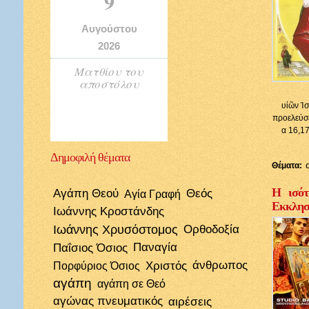
9
Αυγούστου
2026
Ματθίου του
αποστόλου
υἱῶν Ἰσ
προελεύσε
α 16,17
Δημοφιλή
θέματα
Θέματα:
Η ισότ
Αγάπη Θεού
Θεός
Αγία Γραφή
Εκκλησί
Ιωάννης Κροστάνδης
Ιωάννης Χρυσόστομος
Ορθοδοξία
Παΐσιος Όσιος
Παναγία
Χριστός
άνθρωπος
Πορφύριος Όσιος
αγάπη
αγάπη σε Θεό
αγώνας πνευματικός
αιρέσεις