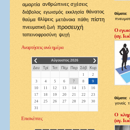
αμαρτία
ανθρώπινες σχέσεις
θάνατος
διάβολος
εγωισμός
εκκλησία
Θέματα:
πίστη
πνευματ
θλίψεις
μετάνοια
θαύμα
πάθη
προσευχή
πνευματική ζωή
Ο εγωισ
ταπεινοφροσύνη
ψυχή
(αγ. Ιω
Αναρτήσεις
ανά ημέρα
__
__
Αύγουστος 2026
Δευ
Τρί
Τετ
Πέμ
Παρ
Σάβ
Κυρ
1
2
3
4
5
6
7
8
9
10
11
12
13
14
15
16
17
18
19
20
21
22
23
Θέματα:
24
25
26
27
28
29
30
γονείς
31
Ο κληρι
Επισκέπτες
(αγ. Ιω