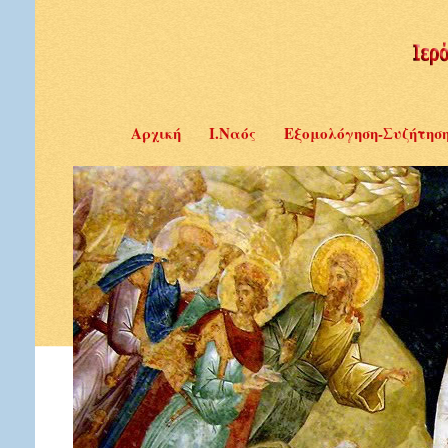
Αρχική
Ι.Ναός
Εξομολόγηση-Συζήτησ