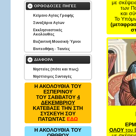
με σκέψει
ΟΡΘΟΔΟΞΕΣ ΠΗΓΕΣ
των Π
και σ
Κείμενο Αγίας Γραφής
Το Υπόμ
Συναξάρια Αγίων
(μεταφρασ
στ
Εκκλησιαστικές
Ακολουθίες
Βυζαντινή Μουσική-Ύμνοι
Βιντεοθήκη - Ταινίες
ΔΙΑΦΟΡΑ
Νηστείες (πότε και πως)
Νηστίσιμες Συνταγές
Η ΑΚΟΛΟΥΘΙΑ ΤΟΥ
ΕΣΠΕΡΙΝΟΥ
ΤΟΥ ΣΑΒΒΑΤΟΥ
4
ΔΕΚΕΜΒΡΙΟΥ
ΚΑΤΕΒΑΣΕ ΤΗΝ ΣΤΗ
ΣΥΣΚΕΥΗ ΣΟΥ
ΠΑΤΩΝΤΑΣ
ΕΔΩ
ΕΡΜ
ΟΛΟΥ
του 
Η ΑΚΟΛΟΥΘΙΑ ΤΟΥ
με σκέψει
ΟΡΘΡΟΥ