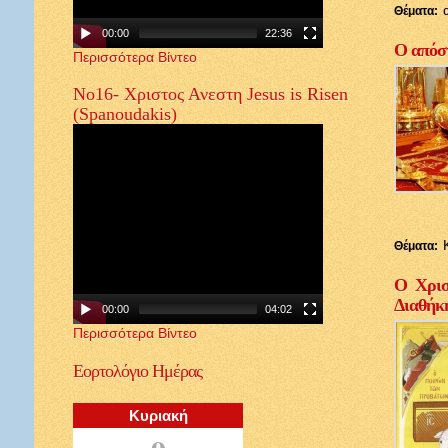
Θέματα:
00:00
22:36
Ο απόστ
Περισσότερα Βίντεο
Νο16- Χριστος Ανεστη Jesus is Risen
(Spanoudakis)
Θέματα:
Ο Χρισ
Διαθήκ
00:00
04:02
Περισσότερα Βίντεο
Εορτολόγιο
Ημέρας
Κυριακή