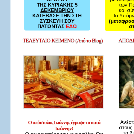
των Π
ΤΗΣ ΚΥΡΙΑΚΗΣ
5
και σ
ΔΕΚΕΜΒΡΙΟΥ
Το Υπόμ
ΚΑΤΕΒΑΣΕ ΤΗΝ ΣΤΗ
(μεταφρασ
ΣΥΣΚΕΥΗ ΣΟΥ
στ
ΠΑΤΩΝΤΑΣ
ΕΔΩ
ΤΕΛΕΥΤΑΙΟ
ΚΕΙΜΕΝΟ (Από το Blog)
ΑΠΟΔΕ
Ανέστ
Ο απόστολος Ιωάννης έγραψε το κατά
στους
Ιωάννην!
το β