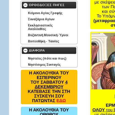
με σκέψει
ΟΡΘΟΔΟΞΕΣ ΠΗΓΕΣ
των Π
και σ
Κείμενο Αγίας Γραφής
Το Υπόμ
Συναξάρια Αγίων
(μεταφρασ
στ
Εκκλησιαστικές
Ακολουθίες
Βυζαντινή Μουσική-Ύμνοι
Βιντεοθήκη - Ταινίες
ΔΙΑΦΟΡΑ
Νηστείες (πότε και πως)
Νηστίσιμες Συνταγές
Η ΑΚΟΛΟΥΘΙΑ ΤΟΥ
ΕΣΠΕΡΙΝΟΥ
ΤΟΥ ΣΑΒΒΑΤΟΥ
4
ΔΕΚΕΜΒΡΙΟΥ
ΚΑΤΕΒΑΣΕ ΤΗΝ ΣΤΗ
ΣΥΣΚΕΥΗ ΣΟΥ
ΠΑΤΩΝΤΑΣ
ΕΔΩ
ΕΡΜ
ΟΛΟΥ
του 
Η ΑΚΟΛΟΥΘΙΑ ΤΟΥ
με σκέψει
ΟΡΘΡΟΥ