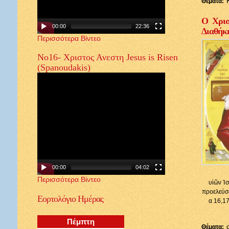
Θέματα:
Ο Χρισ
00:00
22:36
Διαθήκ
Περισσότερα Βίντεο
Νο16- Χριστος Ανεστη Jesus is Risen
(Spanoudakis)
00:00
04:02
Περισσότερα Βίντεο
υἱῶν Ἰσ
προελεύσε
Εορτολόγιο
Ημέρας
α 16,17
Πέμπτη
Θέματα: