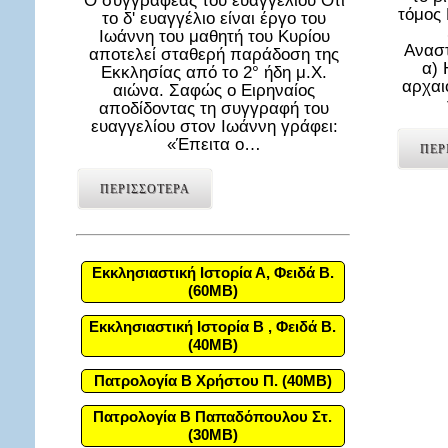
Ο συγγραφέας του ευαγγελίου Ότι
τόμος
το δ' ευαγγέλιο είναι έργο του
Ιωάννη του μαθητή του Κυρίου
Αναστ
αποτελεί σταθερή παράδοση της
α) 
Εκκλησίας από το 2° ήδη μ.Χ.
αρχαι
αιώνα. Σαφώς ο Ειρηναίος
αποδίδοντας τη συγγραφή του
ευαγγελίου στον Ιωάννη γράφει:
«Έπειτα ο…
ΠΕΡ
ΠΕΡΙΣΣΟΤΕΡΑ
Εκκλησιαστική Ιστορία Α, Φειδά Β.
(60MB)
Εκκλησιαστική Ιστορία Β , Φειδά Β.
(40MB)
Πατρολογία Β Χρήστου Π. (40MB)
Πατρολογία Β Παπαδόπουλου Στ.
(30MB)