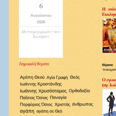
6
Η ισότ
Εκκλησί
Αυγούστου
2026
Μεταμόρφωσις του
Σωτήρος
Δημοφιλή
θέματα
Θέματα:
πνευματ
Αγάπη Θεού
Θεός
Αγία Γραφή
Ο εγωισ
Ιωάννης Κροστάνδης
(αγ. Ιω
Ιωάννης Χρυσόστομος
Ορθοδοξία
Παΐσιος Όσιος
Παναγία
Χριστός
άνθρωπος
Πορφύριος Όσιος
αγάπη
αγάπη σε Θεό