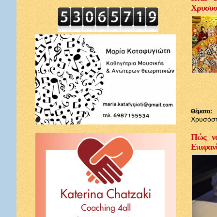
Χρυσοσ
Θέματα:
Χρυσόσ
Πώς να
Επιφαν