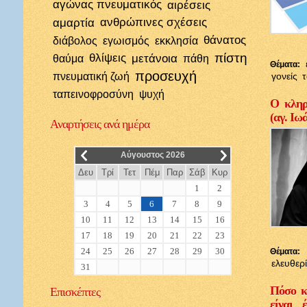
αγώνας πνευματικός
αιρέσεις
αμαρτία
ανθρώπινες σχέσεις
θάνατος
διάβολος
εγωισμός
εκκλησία
πίστη
θλίψεις
μετάνοια
θαύμα
πάθη
Θέματα:
προσευχή
πνευματική ζωή
γονείς
ταπεινοφροσύνη
ψυχή
Ο κληρι
(αγ. Ιω
Αναρτήσεις
ανά ημέρα
__
__
Αύγουστος 2026
Δευ
Τρί
Τετ
Πέμ
Παρ
Σάβ
Κυρ
1
2
3
4
5
6
7
8
9
10
11
12
13
14
15
16
17
18
19
20
21
22
23
24
25
26
27
28
29
30
Θέματα:
ελευθερ
31
Πόσο κ
Επισκέπτες
είναι 