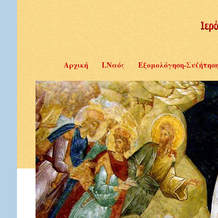
Αρχική
Ι.Ναός
Εξομολόγηση-Συζήτησ