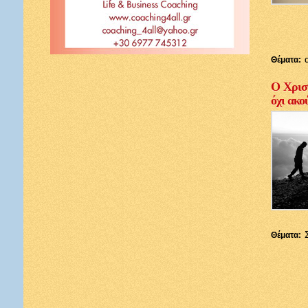
Θέματα:
Ο Χριστ
όχι ακο
Θέματα: