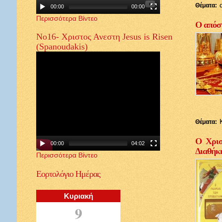
Θέματα:
00:00
00:00
Περισσότερα Βίντεο
Ο απόστ
Νο16- Χριστος Ανεστη Jesus is Risen
(Spanoudakis)
Θέματα:
Ο Χρισ
00:00
04:02
Διαθήκ
Περισσότερα Βίντεο
Εορτολόγιο
Ημέρας
Κυριακή
9