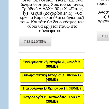
ΟΙ ΑΠΟΣΤΟΛΙΚΟΙ ΠΑΤΕΡΕΣ (για
τόμος
δόγμα θεότητας Χριστού και αγίας
Τριάδος) ΔΙΔΑΧΗ 90 μ.Χ. «Όπως
Αναστ
έχει λεχθεί (Ζαχαρίου 14,5): «θα
α) 
έρθει ο Κύριοςκαι όλοι οι άγιοι μαζί
αρχαι
του». Και τότε θα δει ο κόσμος τον
Κύριο να έρχεται πάνω στα
σύννεφατου…
ΠΕΡ
ΠΕΡΙΣΣΟΤΕΡΑ
Εκκλησιαστική Ιστορία Α, Φειδά Β.
(60MB)
Εκκλησιαστική Ιστορία Β , Φειδά Β.
(40MB)
Πατρολογία Β Χρήστου Π. (40MB)
Πατρολογία Β Παπαδόπουλου Στ.
(30MB)