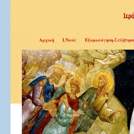
Αρχική
Ι.Ναός
Εξομολόγηση-Συζήτησ