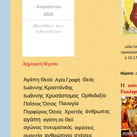
Αυγούστου
2026
Ματθίου του
αποστόλου
υἱῶν Ἰσ
προελεύσε
α 16,17
Δημοφιλή
θέματα
Θέματα:
Αγάπη Θεού
Θεός
Αγία Γραφή
Η ισότ
Ιωάννης Κροστάνδης
Εκκλησί
Ιωάννης Χρυσόστομος
Ορθοδοξία
Παΐσιος Όσιος
Παναγία
Χριστός
άνθρωπος
Πορφύριος Όσιος
αγάπη
αγάπη σε Θεό
αγώνας πνευματικός
αιρέσεις
αμαρτία
ανθρώπινες σχέσεις