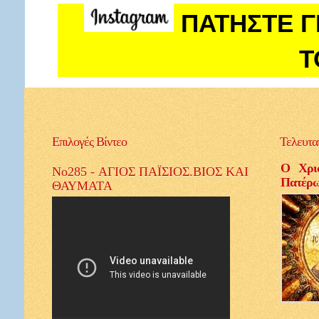
ΠΑΤΗΣΤΕ Γ
Τ
Επιλογές
Βίντεο
Τελευτα
Ο Χρισ
No285 - ΑΓΙΟΣ ΠΑΪΣΙΟΣ.ΒΙΟΣ ΚΑΙ
Πατέρ
ΘΑΥΜΑΤΑ