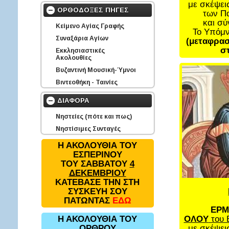
με σκέψει
ΟΡΘΟΔΟΞΕΣ ΠΗΓΕΣ
των Π
και σ
Κείμενο Αγίας Γραφής
Το Υπόμ
Συναξάρια Αγίων
(μεταφρασ
στ
Εκκλησιαστικές
Ακολουθίες
Βυζαντινή Μουσική-Ύμνοι
Βιντεοθήκη - Ταινίες
ΔΙΑΦΟΡΑ
Νηστείες (πότε και πως)
Νηστίσιμες Συνταγές
Η ΑΚΟΛΟΥΘΙΑ ΤΟΥ
ΕΣΠΕΡΙΝΟΥ
ΤΟΥ ΣΑΒΒΑΤΟΥ
4
ΔΕΚΕΜΒΡΙΟΥ
ΚΑΤΕΒΑΣΕ ΤΗΝ ΣΤΗ
ΣΥΣΚΕΥΗ ΣΟΥ
ΠΑΤΩΝΤΑΣ
ΕΔΩ
ΕΡΜ
ΟΛΟΥ
του 
Η ΑΚΟΛΟΥΘΙΑ ΤΟΥ
με σκέψει
ΟΡΘΡΟΥ