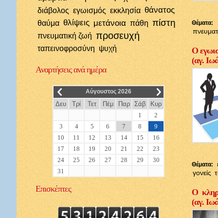
θάνατος
διάβολος
εγωισμός
εκκλησία
πίστη
θλίψεις
μετάνοια
θαύμα
πάθη
Θέματα:
πνευματ
προσευχή
πνευματική ζωή
ταπεινοφροσύνη
ψυχή
Ο εγωισ
(αγ. Ιω
Αναρτήσεις
ανά ημέρα
__
__
Αύγουστος 2026
Δευ
Τρί
Τετ
Πέμ
Παρ
Σάβ
Κυρ
1
2
3
4
5
6
7
8
9
10
11
12
13
14
15
16
17
18
19
20
21
22
23
24
25
26
27
28
29
30
Θέματα:
31
γονείς
Επισκέπτες
Ο κληρι
(αγ. Ιω