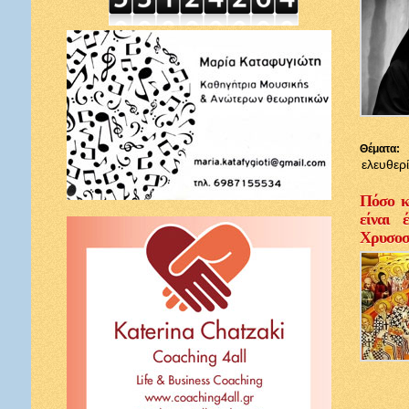
Θέματα:
ελευθερ
Πόσο κ
είναι 
Χρυσοσ