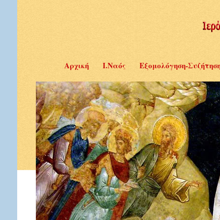
Αρχική
Ι.Ναός
Εξομολόγηση-Συζήτησ