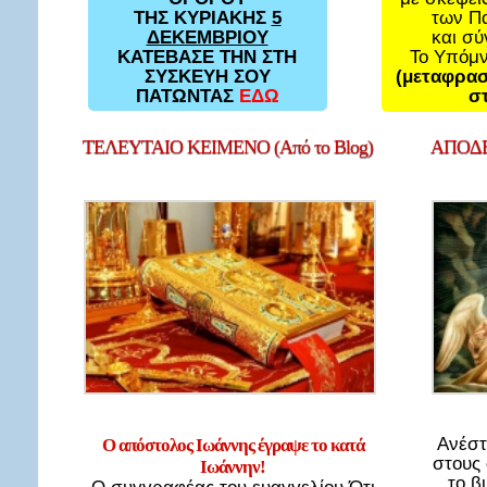
των Π
ΤΗΣ ΚΥΡΙΑΚΗΣ
5
και σ
ΔΕΚΕΜΒΡΙΟΥ
Το Υπόμ
ΚΑΤΕΒΑΣΕ ΤΗΝ ΣΤΗ
(μεταφρασ
ΣΥΣΚΕΥΗ ΣΟΥ
στ
ΠΑΤΩΝΤΑΣ
ΕΔΩ
ΤΕΛΕΥΤΑΙΟ
ΚΕΙΜΕΝΟ (Από το Blog)
ΑΠΟΔΕ
Ανέστ
Ο απόστολος Ιωάννης έγραψε το κατά
στους
Ιωάννην!
το β