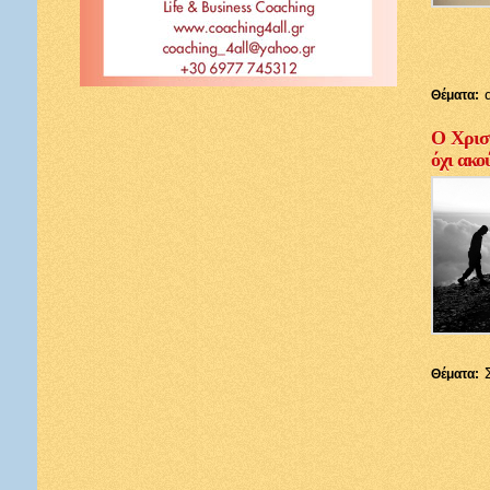
Θέματα:
Ο Χριστ
όχι ακο
Θέματα: