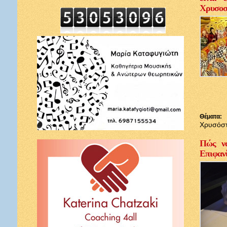
Χρυσοσ
Θέματα:
Χρυσόσ
Πώς να
Επιφαν