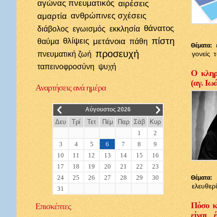
αγώνας πνευματικός
αιρέσεις
αμαρτία
ανθρώπινες σχέσεις
θάνατος
διάβολος
εγωισμός
εκκλησία
πίστη
θλίψεις
μετάνοια
θαύμα
πάθη
Θέματα:
προσευχή
πνευματική ζωή
γονείς
ταπεινοφροσύνη
ψυχή
Ο κληρι
(αγ. Ιω
Αναρτήσεις
ανά ημέρα
__
__
Αύγουστος 2026
Δευ
Τρί
Τετ
Πέμ
Παρ
Σάβ
Κυρ
1
2
3
4
5
6
7
8
9
10
11
12
13
14
15
16
17
18
19
20
21
22
23
24
25
26
27
28
29
30
Θέματα:
ελευθερ
31
Πόσο κ
Επισκέπτες
είναι 