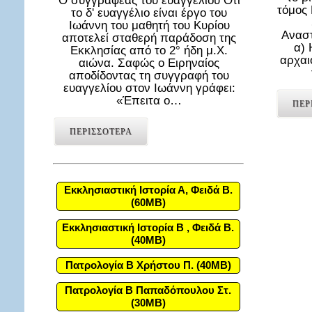
Ο συγγραφέας του ευαγγελίου Ότι
τόμος
το δ' ευαγγέλιο είναι έργο του
Ιωάννη του μαθητή του Κυρίου
Αναστ
αποτελεί σταθερή παράδοση της
α) 
Εκκλησίας από το 2° ήδη μ.Χ.
αρχαι
αιώνα. Σαφώς ο Ειρηναίος
αποδίδοντας τη συγγραφή του
ευαγγελίου στον Ιωάννη γράφει:
«Έπειτα ο…
ΠΕΡ
ΠΕΡΙΣΣΟΤΕΡΑ
Εκκλησιαστική Ιστορία Α, Φειδά Β.
(60MB)
Εκκλησιαστική Ιστορία Β , Φειδά Β.
(40MB)
Πατρολογία Β Χρήστου Π. (40MB)
Πατρολογία Β Παπαδόπουλου Στ.
(30MB)