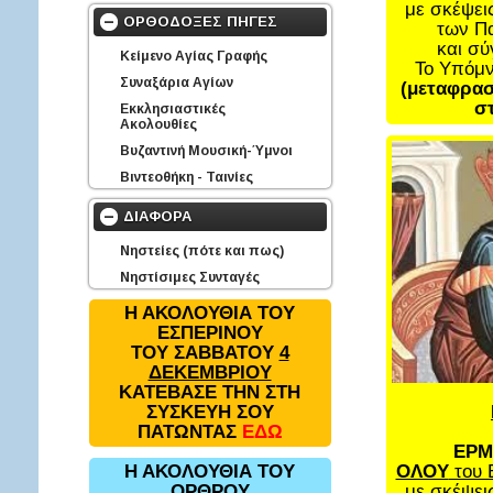
με σκέψει
ΟΡΘΟΔΟΞΕΣ ΠΗΓΕΣ
των Π
και σ
Κείμενο Αγίας Γραφής
Το Υπόμ
Συναξάρια Αγίων
(μεταφρασ
στ
Εκκλησιαστικές
Ακολουθίες
Βυζαντινή Μουσική-Ύμνοι
Βιντεοθήκη - Ταινίες
ΔΙΑΦΟΡΑ
Νηστείες (πότε και πως)
Νηστίσιμες Συνταγές
Η ΑΚΟΛΟΥΘΙΑ ΤΟΥ
ΕΣΠΕΡΙΝΟΥ
ΤΟΥ ΣΑΒΒΑΤΟΥ
4
ΔΕΚΕΜΒΡΙΟΥ
ΚΑΤΕΒΑΣΕ ΤΗΝ ΣΤΗ
ΣΥΣΚΕΥΗ ΣΟΥ
ΠΑΤΩΝΤΑΣ
ΕΔΩ
ΕΡΜ
ΟΛΟΥ
του 
Η ΑΚΟΛΟΥΘΙΑ ΤΟΥ
με σκέψει
ΟΡΘΡΟΥ