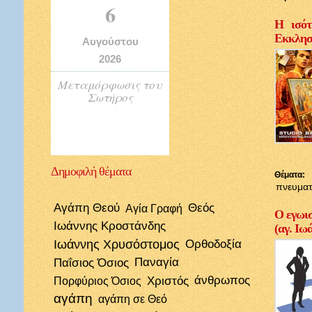
6
Η ισότ
Εκκλησί
Αυγούστου
2026
Μεταμόρφωσις του
Σωτήρος
Δημοφιλή
θέματα
Θέματα:
πνευματ
Αγάπη Θεού
Θεός
Αγία Γραφή
Ο εγωισ
Ιωάννης Κροστάνδης
(αγ. Ιω
Ιωάννης Χρυσόστομος
Ορθοδοξία
Παΐσιος Όσιος
Παναγία
Χριστός
άνθρωπος
Πορφύριος Όσιος
αγάπη
αγάπη σε Θεό