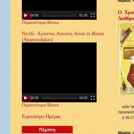
Θέματα:
Ο Χρισ
00:00
51:26
Διαθήκ
Περισσότερα Βίντεο
Νο16- Χριστος Ανεστη Jesus is Risen
(Spanoudakis)
00:00
04:02
Περισσότερα Βίντεο
υἱῶν Ἰσ
προελεύσε
Εορτολόγιο
Ημέρας
α 16,17
Πέμπτη
Θέματα: