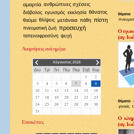
αμαρτία
ανθρώπινες σχέσεις
θάνατος
διάβολος
εγωισμός
εκκλησία
Θέματα:
πίστη
πνευματ
θλίψεις
μετάνοια
θαύμα
πάθη
προσευχή
πνευματική ζωή
Ο εγωισ
ταπεινοφροσύνη
ψυχή
(αγ. Ιω
Αναρτήσεις
ανά ημέρα
__
__
Αύγουστος 2026
Δευ
Τρί
Τετ
Πέμ
Παρ
Σάβ
Κυρ
1
2
3
4
5
6
7
8
9
10
11
12
13
14
15
16
17
18
19
20
21
22
23
Θέματα:
24
25
26
27
28
29
30
γονείς
31
Ο κληρι
Επισκέπτες
(αγ. Ιω