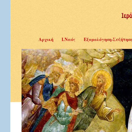
Αρχική
Ι.Ναός
Εξομολόγηση-Συζήτησ