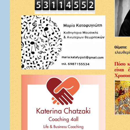
Θέματα:
ελευθερ
Πόσο κ
είναι 
Χρυσοσ