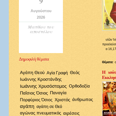
9
Αυγούστου
2026
Ματθίου του
αποστόλου
υἱῶν Ἰσ
προελεύσε
α 16,17
Δημοφιλή
θέματα
Θέματα:
Η ισότ
Αγάπη Θεού
Θεός
Αγία Γραφή
Εκκλησί
Ιωάννης Κροστάνδης
Ιωάννης Χρυσόστομος
Ορθοδοξία
Παΐσιος Όσιος
Παναγία
Χριστός
άνθρωπος
Πορφύριος Όσιος
αγάπη
αγάπη σε Θεό
αγώνας πνευματικός
αιρέσεις