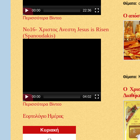
Θέματα:
00:00
22:36
Ο απόστ
Περισσότερα Βίντεο
Νο16- Χριστος Ανεστη Jesus is Risen
(Spanoudakis)
Θέματα:
Ο Χρισ
Διαθήκ
00:00
04:02
Περισσότερα Βίντεο
Εορτολόγιο
Ημέρας
Κυριακή