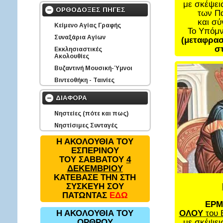
με σκέψει
ΟΡΘΟΔΟΞΕΣ ΠΗΓΕΣ
των Π
και σ
Κείμενο Αγίας Γραφής
Το Υπόμ
Συναξάρια Αγίων
(μεταφρασ
στ
Εκκλησιαστικές
Ακολουθίες
Βυζαντινή Μουσική-Ύμνοι
Βιντεοθήκη - Ταινίες
ΔΙΑΦΟΡΑ
Νηστείες (πότε και πως)
Νηστίσιμες Συνταγές
Η ΑΚΟΛΟΥΘΙΑ ΤΟΥ
ΕΣΠΕΡΙΝΟΥ
ΤΟΥ ΣΑΒΒΑΤΟΥ
4
ΔΕΚΕΜΒΡΙΟΥ
ΚΑΤΕΒΑΣΕ ΤΗΝ ΣΤΗ
ΣΥΣΚΕΥΗ ΣΟΥ
ΠΑΤΩΝΤΑΣ
ΕΔΩ
ΕΡΜ
ΟΛΟΥ
του 
Η ΑΚΟΛΟΥΘΙΑ ΤΟΥ
με σκέψει
ΟΡΘΡΟΥ