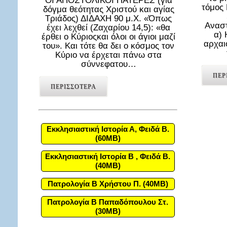
ΟΙ ΑΠΟΣΤΟΛΙΚΟΙ ΠΑΤΕΡΕΣ (για
τόμος
δόγμα θεότητας Χριστού και αγίας
Τριάδος) ΔΙΔΑΧΗ 90 μ.Χ. «Όπως
Αναστ
έχει λεχθεί (Ζαχαρίου 14,5): «θα
α) 
έρθει ο Κύριοςκαι όλοι οι άγιοι μαζί
αρχαι
του». Και τότε θα δει ο κόσμος τον
Κύριο να έρχεται πάνω στα
σύννεφατου…
ΠΕΡ
ΠΕΡΙΣΣΟΤΕΡΑ
Εκκλησιαστική Ιστορία Α, Φειδά Β.
(60MB)
Εκκλησιαστική Ιστορία Β , Φειδά Β.
(40MB)
Πατρολογία Β Χρήστου Π. (40MB)
Πατρολογία Β Παπαδόπουλου Στ.
(30MB)