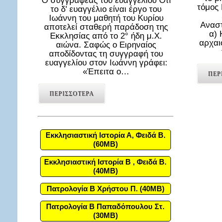
Ο συγγραφέας του ευαγγελίου Ότι
τόμος
το δ' ευαγγέλιο είναι έργο του
Ιωάννη του μαθητή του Κυρίου
Αναστ
αποτελεί σταθερή παράδοση της
α) 
Εκκλησίας από το 2° ήδη μ.Χ.
αρχαι
αιώνα. Σαφώς ο Ειρηναίος
αποδίδοντας τη συγγραφή του
ευαγγελίου στον Ιωάννη γράφει:
«Έπειτα ο…
ΠΕΡ
ΠΕΡΙΣΣΟΤΕΡΑ
Εκκλησιαστική Ιστορία Α, Φειδά Β.
(60MB)
Εκκλησιαστική Ιστορία Β , Φειδά Β.
(40MB)
Πατρολογία Β Χρήστου Π. (40MB)
Πατρολογία Β Παπαδόπουλου Στ.
(30MB)