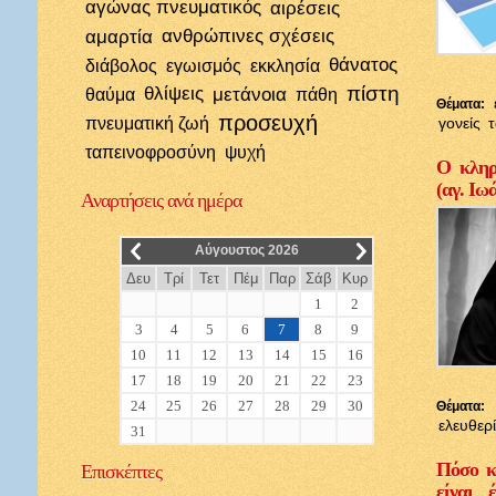
αγώνας πνευματικός
αιρέσεις
αμαρτία
ανθρώπινες σχέσεις
θάνατος
διάβολος
εγωισμός
εκκλησία
πίστη
θλίψεις
μετάνοια
θαύμα
πάθη
Θέματα:
προσευχή
πνευματική ζωή
γονείς
ταπεινοφροσύνη
ψυχή
Ο κληρι
(αγ. Ιω
Αναρτήσεις
ανά ημέρα
__
__
Αύγουστος 2026
Δευ
Τρί
Τετ
Πέμ
Παρ
Σάβ
Κυρ
1
2
3
4
5
6
7
8
9
10
11
12
13
14
15
16
17
18
19
20
21
22
23
24
25
26
27
28
29
30
Θέματα:
ελευθερ
31
Πόσο κ
Επισκέπτες
είναι 