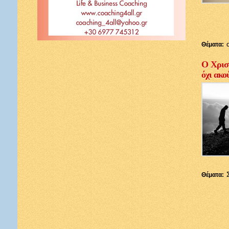
Θέματα:
Ο Χριστ
όχι ακο
Θέματα: