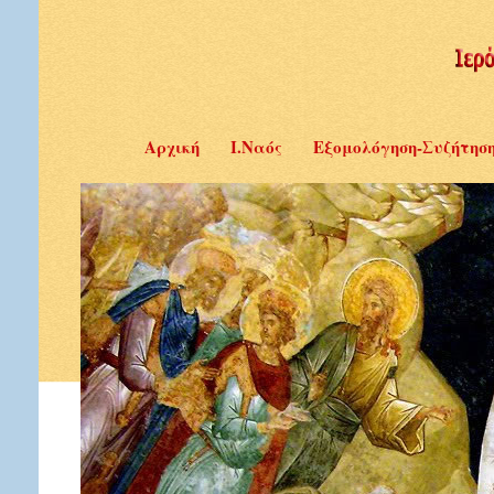
Αρχική
Ι.Ναός
Εξομολόγηση-Συζήτησ