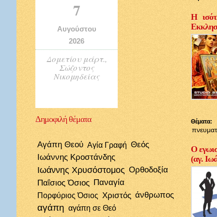
7
Η ισότ
Εκκλησί
Αυγούστου
2026
Δομετίου μάρτ.,
Σώζοντος
Νικομηδείας
Δημοφιλή
θέματα
Θέματα:
πνευματ
Αγάπη Θεού
Θεός
Αγία Γραφή
Ο εγωισ
Ιωάννης Κροστάνδης
(αγ. Ιω
Ιωάννης Χρυσόστομος
Ορθοδοξία
Παΐσιος Όσιος
Παναγία
Χριστός
άνθρωπος
Πορφύριος Όσιος
αγάπη
αγάπη σε Θεό