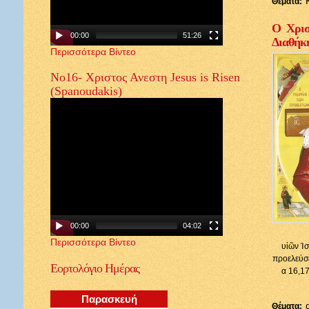
Θέματα:
Ο Χρισ
00:00
51:26
Διαθήκ
Περισσότερα Βίντεο
Νο16- Χριστος Ανεστη Jesus is Risen
(Spanoudakis)
00:00
04:02
Περισσότερα Βίντεο
υἱῶν Ἰσ
προελεύσε
Εορτολόγιο
Ημέρας
α 16,17
Παρασκευή
Θέματα: