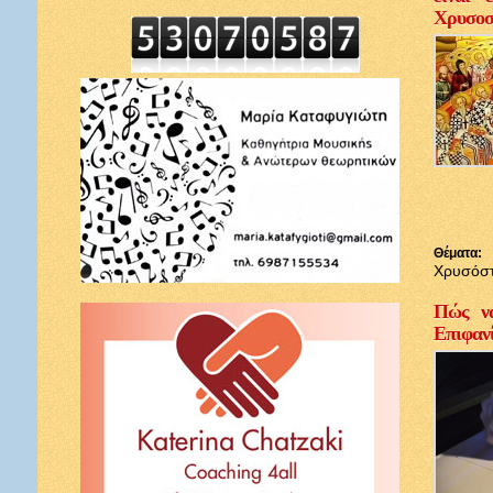
Χρυσοσ
Θέματα:
Χρυσόσ
Πώς να
Επιφαν