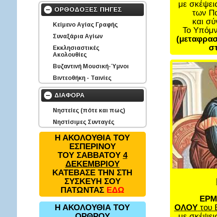
με σκέψει
ΟΡΘΟΔΟΞΕΣ ΠΗΓΕΣ
των Π
και σ
Κείμενο Αγίας Γραφής
Το Υπόμ
Συναξάρια Αγίων
(μεταφρασ
στ
Εκκλησιαστικές
Ακολουθίες
Βυζαντινή Μουσική-Ύμνοι
Βιντεοθήκη - Ταινίες
ΔΙΑΦΟΡΑ
Νηστείες (πότε και πως)
Νηστίσιμες Συνταγές
Η ΑΚΟΛΟΥΘΙΑ ΤΟΥ
ΕΣΠΕΡΙΝΟΥ
ΤΟΥ ΣΑΒΒΑΤΟΥ
4
ΔΕΚΕΜΒΡΙΟΥ
ΚΑΤΕΒΑΣΕ ΤΗΝ ΣΤΗ
ΣΥΣΚΕΥΗ ΣΟΥ
ΠΑΤΩΝΤΑΣ
ΕΔΩ
ΕΡΜ
ΟΛΟΥ
του 
Η ΑΚΟΛΟΥΘΙΑ ΤΟΥ
με σκέψει
ΟΡΘΡΟΥ