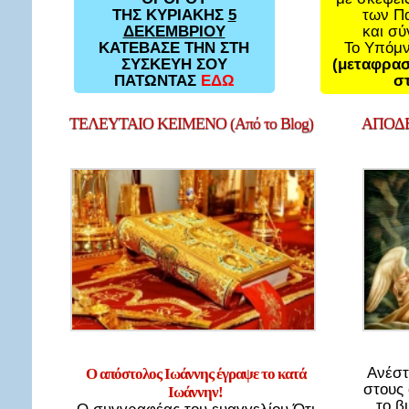
των Π
ΤΗΣ ΚΥΡΙΑΚΗΣ
5
και σ
ΔΕΚΕΜΒΡΙΟΥ
Το Υπόμ
ΚΑΤΕΒΑΣΕ ΤΗΝ ΣΤΗ
(μεταφρασ
ΣΥΣΚΕΥΗ ΣΟΥ
στ
ΠΑΤΩΝΤΑΣ
ΕΔΩ
ΤΕΛΕΥΤΑΙΟ
ΚΕΙΜΕΝΟ (Από το Blog)
ΑΠΟΔΕ
Ανέστ
Ο απόστολος Ιωάννης έγραψε το κατά
στους
Ιωάννην!
το β