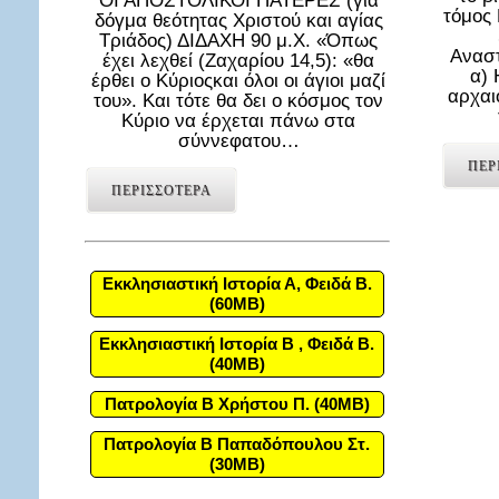
ΟΙ ΑΠΟΣΤΟΛΙΚΟΙ ΠΑΤΕΡΕΣ (για
τόμος
δόγμα θεότητας Χριστού και αγίας
Τριάδος) ΔΙΔΑΧΗ 90 μ.Χ. «Όπως
Αναστ
έχει λεχθεί (Ζαχαρίου 14,5): «θα
α) 
έρθει ο Κύριοςκαι όλοι οι άγιοι μαζί
αρχαι
του». Και τότε θα δει ο κόσμος τον
Κύριο να έρχεται πάνω στα
σύννεφατου…
ΠΕΡ
ΠΕΡΙΣΣΟΤΕΡΑ
Εκκλησιαστική Ιστορία Α, Φειδά Β.
(60MB)
Εκκλησιαστική Ιστορία Β , Φειδά Β.
(40MB)
Πατρολογία Β Χρήστου Π. (40MB)
Πατρολογία Β Παπαδόπουλου Στ.
(30MB)