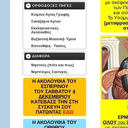
με σκέψει
ΟΡΘΟΔΟΞΕΣ ΠΗΓΕΣ
των Π
και σ
Κείμενο Αγίας Γραφής
Το Υπόμ
Συναξάρια Αγίων
(μεταφρασ
στ
Εκκλησιαστικές
Ακολουθίες
Βυζαντινή Μουσική-Ύμνοι
Βιντεοθήκη - Ταινίες
ΔΙΑΦΟΡΑ
Νηστείες (πότε και πως)
Νηστίσιμες Συνταγές
Η ΑΚΟΛΟΥΘΙΑ ΤΟΥ
ΕΣΠΕΡΙΝΟΥ
ΤΟΥ ΣΑΒΒΑΤΟΥ
4
ΔΕΚΕΜΒΡΙΟΥ
ΚΑΤΕΒΑΣΕ ΤΗΝ ΣΤΗ
ΣΥΣΚΕΥΗ ΣΟΥ
ΠΑΤΩΝΤΑΣ
ΕΔΩ
ΕΡΜ
ΟΛΟΥ
του 
Η ΑΚΟΛΟΥΘΙΑ ΤΟΥ
με σκέψει
ΟΡΘΡΟΥ