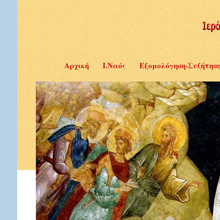
Αρχική
Ι.Ναός
Εξομολόγηση-Συζήτησ