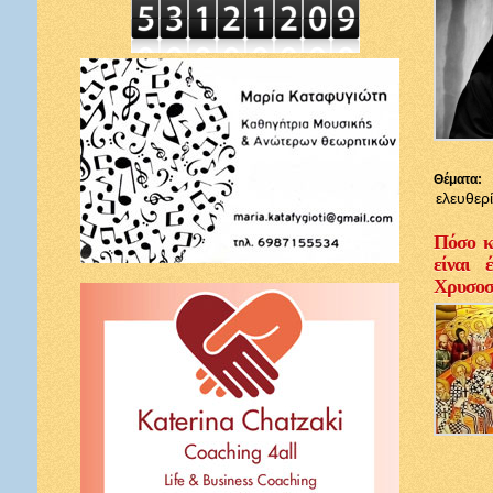
Θέματα:
ελευθερ
Πόσο κ
είναι 
Χρυσοσ