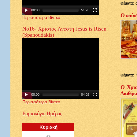
Θέματα:
00:00
51:26
Ο απόστ
Περισσότερα Βίντεο
Νο16- Χριστος Ανεστη Jesus is Risen
(Spanoudakis)
Θέματα:
Ο Χρισ
Διαθήκ
00:00
04:02
Περισσότερα Βίντεο
Εορτολόγιο
Ημέρας
Κυριακή