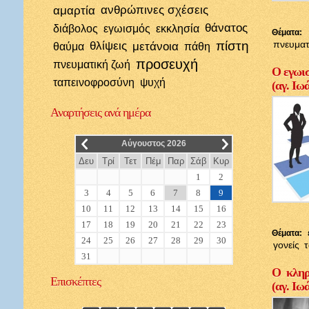
αμαρτία
ανθρώπινες σχέσεις
θάνατος
διάβολος
εγωισμός
εκκλησία
Θέματα:
πίστη
πνευματ
θλίψεις
μετάνοια
θαύμα
πάθη
προσευχή
πνευματική ζωή
Ο εγωισ
ταπεινοφροσύνη
ψυχή
(αγ. Ιω
Αναρτήσεις
ανά ημέρα
__
__
Αύγουστος 2026
Δευ
Τρί
Τετ
Πέμ
Παρ
Σάβ
Κυρ
1
2
3
4
5
6
7
8
9
10
11
12
13
14
15
16
17
18
19
20
21
22
23
Θέματα:
24
25
26
27
28
29
30
γονείς
31
Ο κληρι
Επισκέπτες
(αγ. Ιω