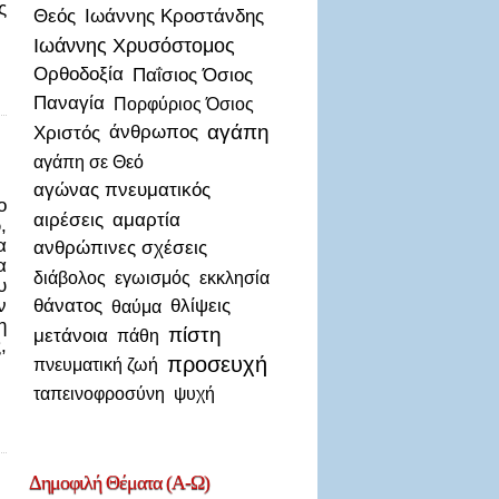
ς
Θεός
Ιωάννης Κροστάνδης
Ιωάννης Χρυσόστομος
Ορθοδοξία
Παΐσιος Όσιος
Παναγία
Πορφύριος Όσιος
αγάπη
Χριστός
άνθρωπος
αγάπη σε Θεό
αγώνας πνευματικός
ο
αιρέσεις
αμαρτία
,
α
ανθρώπινες σχέσεις
α
διάβολος
εγωισμός
εκκλησία
υ
ν
θάνατος
θλίψεις
θαύμα
η
πίστη
μετάνοια
πάθη
,
προσευχή
πνευματική ζωή
ταπεινοφροσύνη
ψυχή
Δημοφιλή
Θέματα (Α-Ω)