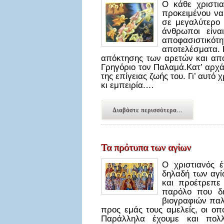
Ο κάθε χριστια
προκειμένου να 
σε μεγαλύτερο β
άνθρωποι είνα
αποφασιστικότ
αποτελέσματα. 
απόκτησης των αρετών και απο
Γρηγόριο τον Παλαμά.Κατ’ αρχά
της επίγειας ζωής του. Γι’ αυτ
κι εμπειρία.…
Διαβάστε περισσότερα...
Τα πρότυπα των αγίων
Ο χριστιανός 
δηλαδή των αγί
και προέτρεπε
παρόλο που δε
βιογραφιών παλ
προς εμάς τους αμελείς, οι ο
Παράλληλα έχουμε και πολ