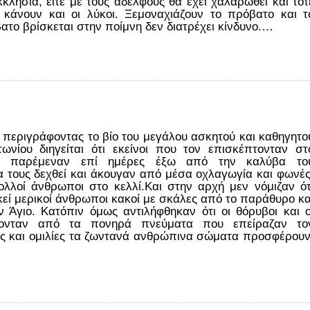
κλησία, είτε με τους αδελφούς θα έχει χαλαρωθεί και τότ
ιο κάνουν και οι λύκοι. Ξεμοναχιάζουν το πρόβατο και τ
ο βρίσκεται στην ποίμνη δεν διατρέχει κίνδυνο.…
 περιγράφοντας το βίο του μεγάλου ασκητού και καθηγητο
ωνίου διηγείται ότι εκείνοι που τον επισκέπτονταν στ
υ, παρέμεναν επί ημέρες έξω από την καλύβα το
α τους δεχθεί και άκουγαν από μέσα οχλαγωγία και φωνές
λλοί άνθρωποι στο κελλί.Και στην αρχή μεν νόμιζαν ότ
εκεί μερικοί άνθρωποι κακοί με σκάλες από το παράθυρο κα
 Άγιο. Κατόπιν όμως αντιλήφθηκαν ότι οι θόρυβοι και ο
ονταν από τα πονηρά πνεύματα που επείραζαν το
ς και ομιλίες τα ζωντανά ανθρώπινα σώματα προσφέρουν