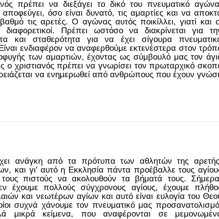
νός πρέπει να διεξάγει το δικό του πνευματικό αγώνα
αποφεύγει, όσο είναι δυνατό, τις αμαρτίες και να αποκτ
αθμό τις αρετές. Ο αγώνας αυτός ποικίλλει, γιατί και ο
ι διαφορετικοί. Πρέπει ωστόσο να διακρίνεται για τη
ητα και σταθερότητα για να έχει σίγουρα πνευματικ
Είναι ενδιαφέρον να αναφερθούμε εκτενέστερα στον τρόπ
φυγής των αμαρτιών, έχοντας ως σύμβουλό μας τον άγι
ς ο χριστιανός πρέπει να γνωρίσει τον πρωταρχικό σκοπ
ό χρειάζεται να ενημερωθεί από ανθρώπους που έχουν γνώσ
έχει ανάγκη από τα πρότυπα των αθλητών της αρετής
ων, και γι’ αυτό η Εκκλησία πάντα προέβαλλε τους αγίου
 τους πιστούς να ακολουθούν τα βήματά τους. Σήμερα
ν έχουμε πολλούς σύγχρονους αγίους, έχουμε πλήθο
αιών και νεωτέρων αγίων και αυτό είναι ευλογία του Θεο
ποίοι συχνά χάνουμε τον πνευματικό μας προσανατολισμό
λά μικρά κείμενα, που αναφέρονται σε μεμονωμέν