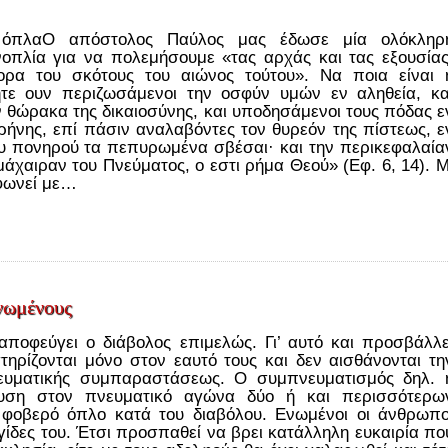
 όπλαΟ απόστολος Παύλος μας έδωσε μία ολόκληρ
οπλία για να πολεμήσουμε «τας αρχάς και τας εξουσίας
ορα του σκότους του αιώνος τούτου». Να ποια είναι 
ήτε ουν περιζωσάμενοι την οσφύν υμών εν αληθεία, κα
 θώρακα της δικαιοσύνης, και υποδησάμενοι τους πόδας ε
ιρήνης, επί πάσιν αναλαβόντες τον θυρεόν της πίστεως, ε
υ πονηρού τα πεπυρωμένα σβέσαι· και την περικεφαλαία
μάχαιραν του Πνεύματος, ο εστι ρήμα Θεού» (Εφ. 6, 14). Μ
μφωνεί με…
νωμένους
 αποφεύγει ο διάβολος επιμελώς. Γι’ αυτό και προσβάλλε
τηρίζονται μόνο στον εαυτό τους και δεν αισθάνονται τη
ευματικής συμπαραστάσεως. Ο συμπνευματισμός δηλ. 
χυση στον πνευματικό αγώνα δύο ή και περισσότερω
 φοβερό όπλο κατά του διαβόλου. Ενωμένοι οι άνθρωπο
ίδες του. Έτσι προσπαθεί να βρει κατάλληλη ευκαιρία πο