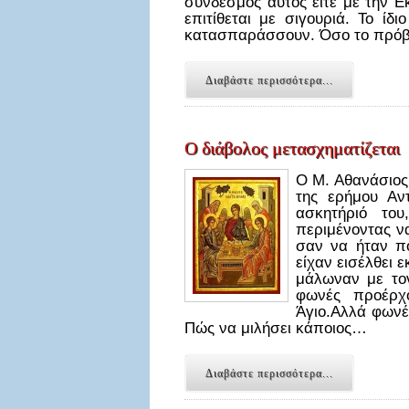
σύνδεσμος αυτός είτε με την Εκ
επιτίθεται με σιγουριά. Το ίδ
κατασπαράσσουν. Όσο το πρόβατ
Διαβάστε περισσότερα...
Ο διάβολος μετασχηματίζεται
Ο Μ. Αθανάσιος
της ερήμου Αντ
ασκητήριό το
περιμένοντας ν
σαν να ήταν πο
είχαν εισέλθει 
μάλωναν με τον
φωνές προέρχ
Άγιο.Αλλά φωνέ
Πώς να μιλήσει κάποιος…
Διαβάστε περισσότερα...