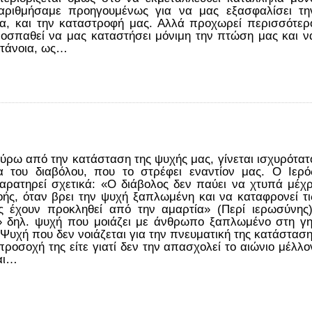
αριθμήσαμε προηγουμένως για να μας εξασφαλίσει τη
ια, και την καταστροφή μας. Αλλά προχωρεί περισσότερ
οσπαθεί να μας καταστήσει μόνιμη την πτώση μας και ν
ετάνοια, ως…
ύρω από την κατάσταση της ψυχής μας, γίνεται ισχυρότατ
α του διαβόλου, που το στρέφει εναντίον μας. Ο Ιερό
ρατηρεί σχετικά: «Ο διάβολος δεν παύει να χτυπά μέχρ
ής, όταν βρει την ψυχή ξαπλωμένη και να καταφρονεί τι
ς έχουν προκληθεί από την αμαρτία» (Περί ιερωσύνης)
» δηλ. ψυχή που μοιάζει με άνθρωπο ξαπλωμένο στη γη
Ψυχή που δεν νοιάζεται για την πνευματική της κατάσταση
 προσοχή της είτε γιατί δεν την απασχολεί το αιώνιο μέλλο
ται…