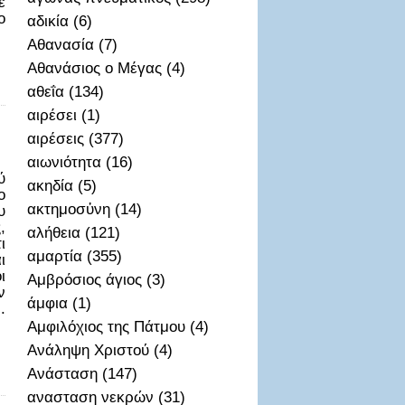
ε
ο
αδικία (6)
Αθανασία (7)
Αθανάσιος ο Μέγας (4)
αθεΐα (134)
αιρέσει (1)
αιρέσεις (377)
αιωνιότητα (16)
ύ
ακηδία (5)
ο
ακτημοσὐνη (14)
υ
,
αλήθεια (121)
ι
αμαρτία (355)
ι
ι
Αμβρόσιος άγιος (3)
ν
άμφια (1)
.
Αμφιλόχιος της Πάτμου (4)
Ανάληψη Χριστού (4)
Ανάσταση (147)
ανασταση νεκρών (31)