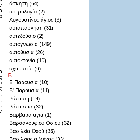
άσκηση (64)
ν
ο
αστρολογία (2)
α
Αυγουστίνος άγιος (3)
αυταπάρνηση (31)
αυτεξούσιο (2)
αυτογνωσία (149)
αυτοθυσἰα (26)
αυτοκτονία (10)
αχαριστία (6)
ο
Β
ς
Β Παρουσία (10)
ι
ς
Β' Παρουσία (11)
.
βάπτιση (19)
,
,
βάπτισμα (32)
ν
Βαρβάρα αγία (1)
Βαρσανουφίου Οσίου (32)
Βασιλεία Θεού (36)
Βασίλειος ο Μέγας (33)