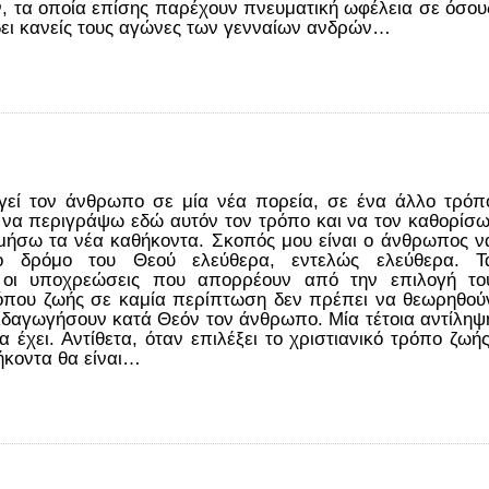
ν, τα οποία επίσης παρέχουν πνευματική ωφέλεια σε όσου
 δει κανείς τους αγώνες των γενναίων ανδρών…
γεί τον άνθρωπο σε μία νέα πορεία, σε ένα άλλο τρόπ
 να περιγράψω εδώ αυτόν τον τρόπο και να τον καθορίσω
μήσω τα νέα καθήκοντα. Σκοπός μου είναι ο άνθρωπος ν
το δρόμο του Θεού ελεύθερα, εντελώς ελεύθερα. Τ
 οι υποχρεώσεις που απορρέουν από την επιλογή το
ρόπου ζωής σε καμία περίπτωση δεν πρέπει να θεωρηθού
ιδαγωγήσουν κατά Θεόν τον άνθρωπο. Μία τέτοια αντίληψ
έχει. Αντίθετα, όταν επιλέξει το χριστιανικό τρόπο ζωής
ήκοντα θα είναι…