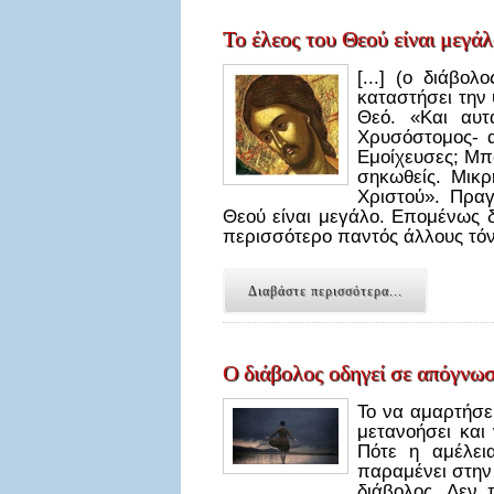
Το έλεος του Θεού είναι μεγά
[...] (ο διάβο
καταστήσει την
Θεό. «Και αυτ
Χρυσόστομος- α
Εμοίχευσες; Μπ
σηκωθείς. Μικ
Χριστού». Πραγ
Θεού είναι μεγάλο. Επομένως δ
περισσότερο παντός άλλους τόν
Διαβάστε περισσότερα...
Ο διάβολος οδηγεί σε απόγνω
Το να αμαρτήσει
μετανοήσει και
Πότε η αμέλει
παραμένει στην 
διάβολος. Δεν 