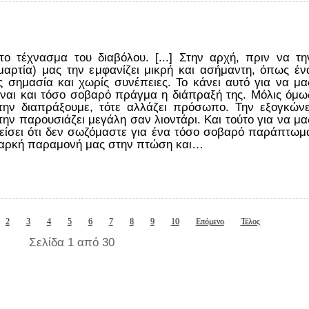
ι το τέχνασμα του διαβόλου. [...] Στην αρχή, πριν να τη
μαρτία) μας την εμφανίζει μικρή και ασήμαντη, όπως έν
ς σημασία και χωρίς συνέπειες. Το κάνει αυτό για να μα
είναι και τόσο σοβαρό πράγμα η διάπραξή της. Μόλις όμω
την διαπράξουμε, τότε αλλάζει πρόσωπο. Την εξογκώνε
την παρουσιάζει μεγάλη σαν λιοντάρι. Και τούτο για να μα
πείσει ότι δεν σωζόμαστε για ένα τόσο σοβαρό παράπτωμ
 διαρκή παραμονή μας στην πτώση και…
2
3
4
5
6
7
8
9
10
Επόμενο
Τέλος
Σελίδα 1 από 30