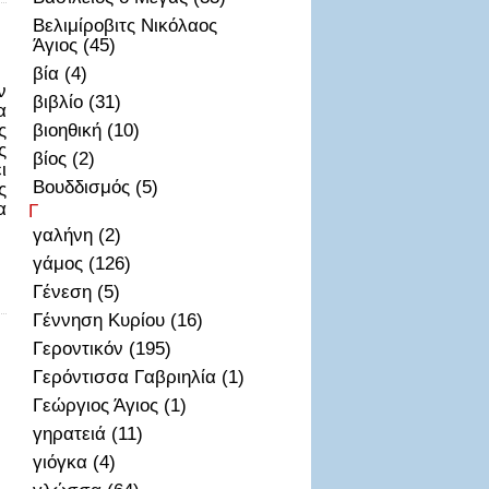
Βελιμίροβιτς Νικόλαος
Άγιος (45)
βία (4)
ν
βιβλίο (31)
α
ς
βιοηθική (10)
ς
βίος (2)
ι
Βουδδισμός (5)
ς
α
Γ
γαλήνη (2)
γάμος (126)
Γένεση (5)
Γέννηση Κυρίου (16)
Γεροντικόν (195)
Γερόντισσα Γαβριηλία (1)
Γεώργιος Άγιος (1)
γηρατειά (11)
γιόγκα (4)