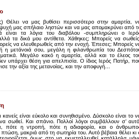
λο
λος) Θέλει να μας βυθίσει περισσότερο στην αμαρτία, ν
 ψυχή μας σπήλαιο ληστών και να μας απομακρύνει από τ
ά είναι τα λόγια του διαβόλου -συμπληρώνει ο Ιερό
λλά τα δικά μου αντίθετα. Χάθηκες; Μπορείς να σωθείς
ορείς να ελευθερωθείς από την ενοχή. Έπεσες; Μπορείς ν
ρή η μετάνοιά σου, μεγάλη η φιλανθρωπία του Δεσπότο
ματικά. Μεγάλο κακό η αμαρτία, αλλά και το έλεος το
εν υπάρχει θέση για απελπισία. Ο ίδιος Ιερός Πατήρ, πο
ισε την αξία της μετανοίας, και την αποφυγή…
ση
 κανείς είναι εύκολο και συνηθισμένο. Δύσκολο είναι το ν
 να σωθεί. Και σπάνιο. Πολλοί λόγοι συμβάλλουν σ’ αυτό
α, πότε η ντροπή, πότε η αδιαφορία, και ο άνθρωπο
πτώση, μακριά από τη σωτηρία του. Αυτό βέβαια θέλει κι 
περιορίζεται όμως στο να εκμεταλλευθεί κατάλληλα μόν