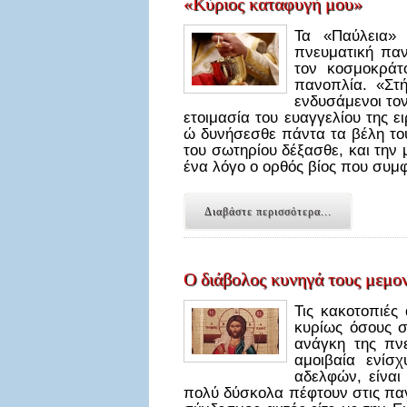
«Κύριος καταφυγή μου»
Τα «Παύλεια»
πνευματική παν
τον κοσμοκράτ
πανοπλία. «Στ
ενδυσάμενοι τον
ετοιμασία του ευαγγελίου της ε
ώ δυνήσεσθε πάντα τα βέλη το
του σωτηρίου δέξασθε, και την 
ένα λόγο ο ορθός βίος που συ
Διαβάστε περισσότερα...
Ο διάβολος κυνηγά τους μεμο
Τις κακοτοπιές
κυρίως όσους σ
ανάγκη της πν
αμοιβαία ενίσ
αδελφών, είναι
πολύ δύσκολα πέφτουν στις παγ