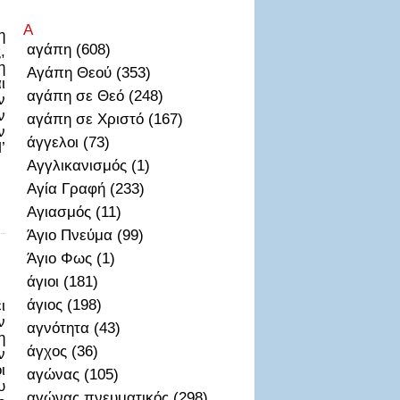
Α
η
αγάπη (608)
,
η
Αγάπη Θεού (353)
ι
αγάπη σε Θεό (248)
ν
ν
αγάπη σε Χριστό (167)
ν
άγγελοι (73)
’
Αγγλικανισμός (1)
Αγία Γραφή (233)
Αγιασμός (11)
Άγιο Πνεύμα (99)
Άγιο Φως (1)
άγιοι (181)
άγιος (198)
ι
ν
αγνότητα (43)
η
άγχος (36)
ν
ι
αγώνας (105)
υ
αγώνας πνευματικός (298)