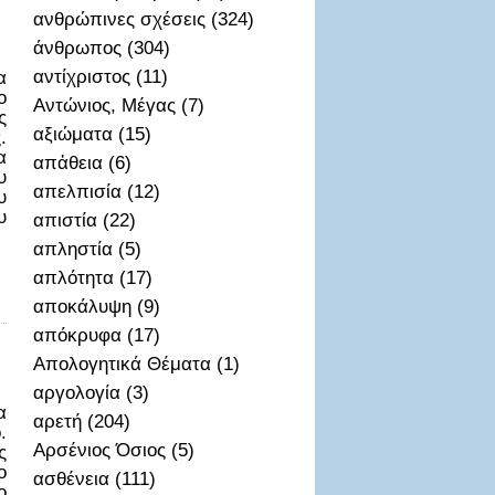
ανθρώπινες σχέσεις (324)
άνθρωπος (304)
αντίχριστος (11)
α
ο
Αντώνιος, Μέγας (7)
ς
αξιώματα (15)
.
α
απἀθεια (6)
υ
απελπισία (12)
υ
υ
απιστία (22)
απληστία (5)
απλότητα (17)
αποκάλυψη (9)
απόκρυφα (17)
Απολογητικά Θέματα (1)
αργολογία (3)
α
αρετή (204)
.
Αρσένιος Όσιος (5)
ς
ο
ασθένεια (111)
ο