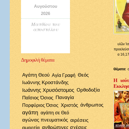
Αυγούστου
2026
Ματθίου του
αποστόλου
υἱῶν Ἰσ
προελεύσε
α 16,17
Δημοφιλή
θέματα
Θέματα:
Αγάπη Θεού
Θεός
Αγία Γραφή
Η ισότ
Ιωάννης Κροστάνδης
Εκκλησί
Ιωάννης Χρυσόστομος
Ορθοδοξία
Παΐσιος Όσιος
Παναγία
Χριστός
άνθρωπος
Πορφύριος Όσιος
αγάπη
αγάπη σε Θεό
αγώνας πνευματικός
αιρέσεις
αμαρτία
ανθρώπινες σχέσεις