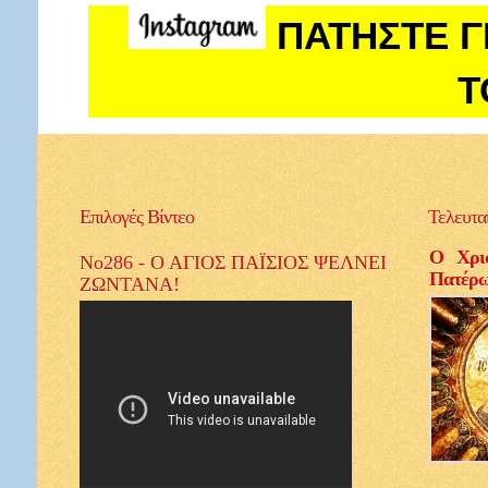
ΠΑΤΗΣΤΕ Γ
Τ
Επιλογές
Βίντεο
Τελευτα
Ο Χρισ
No286 - Ο ΑΓΙΟΣ ΠΑΪΣΙΟΣ ΨΕΛΝΕΙ
Πατέρ
ΖΩΝΤΑΝΑ!