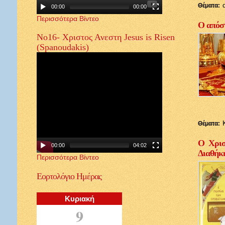
Θέματα:
00:00
00:00
Περισσότερα Βίντεο
Ο απόστ
Νο16- Χριστος Ανεστη Jesus is Risen
(Spanoudakis)
Θέματα:
Ο Χρισ
00:00
04:02
Διαθήκ
Περισσότερα Βίντεο
Εορτολόγιο
Ημέρας
Κυριακή
9