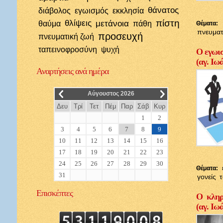
θάνατος
διάβολος
εγωισμός
εκκλησία
πίστη
θλίψεις
μετάνοια
θαύμα
πάθη
Θέματα:
πνευματ
προσευχή
πνευματική ζωή
ταπεινοφροσύνη
ψυχή
Ο εγωισ
(αγ. Ιω
Αναρτήσεις
ανά ημέρα
__
__
Αύγουστος 2026
Δευ
Τρί
Τετ
Πέμ
Παρ
Σάβ
Κυρ
1
2
3
4
5
6
7
8
9
10
11
12
13
14
15
16
17
18
19
20
21
22
23
24
25
26
27
28
29
30
Θέματα:
31
γονείς
Επισκέπτες
Ο κληρι
(αγ. Ιω