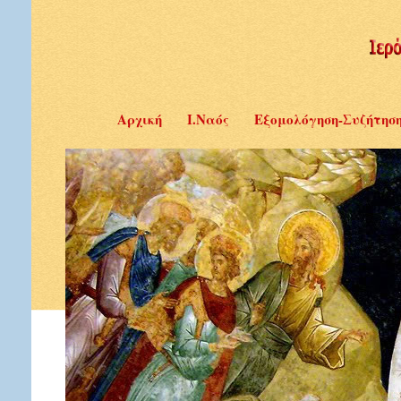
Αρχική
Ι.Ναός
Εξομολόγηση-Συζήτησ