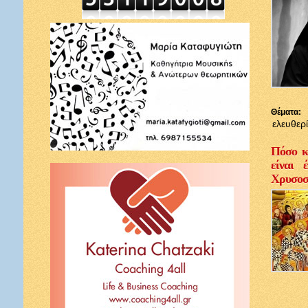
Θέματα:
ελευθερ
Πόσο κ
είναι 
Χρυσοσ