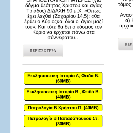
ΟΙ ΑΠΟΣΤΟΛΙΚΟΙ ΠΑΤΕΡΕΣ (για
τόμος
δόγμα θεότητας Χριστού και αγίας
Τριάδος) ΔΙΔΑΧΗ 90 μ.Χ. «Όπως
Αναστ
έχει λεχθεί (Ζαχαρίου 14,5): «θα
α) 
έρθει ο Κύριοςκαι όλοι οι άγιοι μαζί
αρχαι
του». Και τότε θα δει ο κόσμος τον
Κύριο να έρχεται πάνω στα
σύννεφατου…
ΠΕΡ
ΠΕΡΙΣΣΟΤΕΡΑ
Εκκλησιαστική Ιστορία Α, Φειδά Β.
(60MB)
Εκκλησιαστική Ιστορία Β , Φειδά Β.
(40MB)
Πατρολογία Β Χρήστου Π. (40MB)
Πατρολογία Β Παπαδόπουλου Στ.
(30MB)