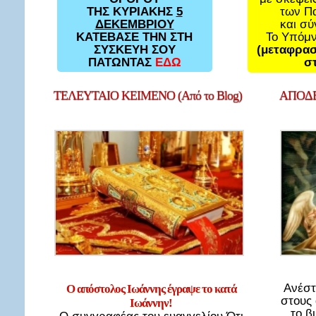
των Π
ΤΗΣ ΚΥΡΙΑΚΗΣ
5
και σ
ΔΕΚΕΜΒΡΙΟΥ
Το Υπόμ
ΚΑΤΕΒΑΣΕ ΤΗΝ ΣΤΗ
(μεταφρασ
ΣΥΣΚΕΥΗ ΣΟΥ
στ
ΠΑΤΩΝΤΑΣ
ΕΔΩ
ΤΕΛΕΥΤΑΙΟ
ΚΕΙΜΕΝΟ (Από το Blog)
ΑΠΟΔΕ
Ανέστ
Ο απόστολος Ιωάννης έγραψε το κατά
στους
Ιωάννην!
το β