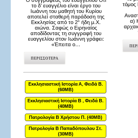
Ο συγγραφέας του ευαγγελίου Ότι
τόμος
το δ' ευαγγέλιο είναι έργο του
Ιωάννη του μαθητή του Κυρίου
Αναστ
αποτελεί σταθερή παράδοση της
α) 
Εκκλησίας από το 2° ήδη μ.Χ.
αρχαι
αιώνα. Σαφώς ο Ειρηναίος
αποδίδοντας τη συγγραφή του
ευαγγελίου στον Ιωάννη γράφει:
«Έπειτα ο…
ΠΕΡ
ΠΕΡΙΣΣΟΤΕΡΑ
Εκκλησιαστική Ιστορία Α, Φειδά Β.
(60MB)
Εκκλησιαστική Ιστορία Β , Φειδά Β.
(40MB)
Πατρολογία Β Χρήστου Π. (40MB)
Πατρολογία Β Παπαδόπουλου Στ.
(30MB)