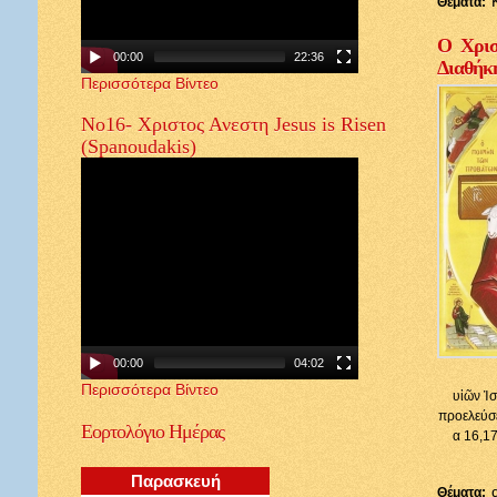
Θέματα:
Ο Χρισ
00:00
22:36
Διαθήκ
Περισσότερα Βίντεο
Νο16- Χριστος Ανεστη Jesus is Risen
(Spanoudakis)
00:00
04:02
Περισσότερα Βίντεο
υἱῶν Ἰσ
προελεύσε
Εορτολόγιο
Ημέρας
α 16,17
Παρασκευή
Θέματα: