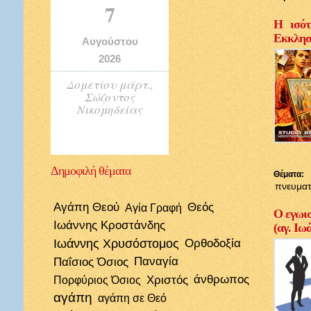
7
Η ισότ
Εκκλησί
Αυγούστου
2026
Δομετίου μάρτ.,
Σώζοντος
Νικομηδείας
Δημοφιλή
θέματα
Θέματα:
πνευματ
Αγάπη Θεού
Θεός
Αγία Γραφή
Ο εγωισ
Ιωάννης Κροστάνδης
(αγ. Ιω
Ιωάννης Χρυσόστομος
Ορθοδοξία
Παΐσιος Όσιος
Παναγία
Χριστός
άνθρωπος
Πορφύριος Όσιος
αγάπη
αγάπη σε Θεό