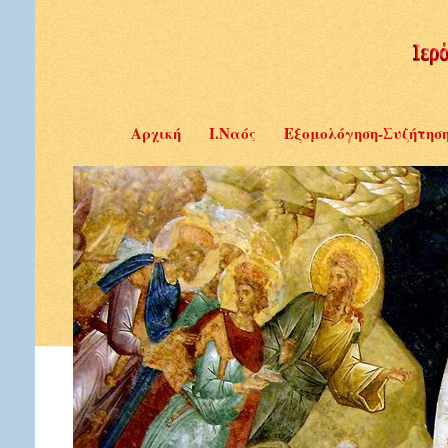
Αρχική
Ι.Ναός
Εξομολόγηση-Συζήτησ