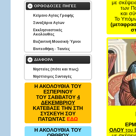
με σκέψει
ΟΡΘΟΔΟΞΕΣ ΠΗΓΕΣ
των Π
και σ
Κείμενο Αγίας Γραφής
Το Υπόμ
Συναξάρια Αγίων
(μεταφρασ
στ
Εκκλησιαστικές
Ακολουθίες
Βυζαντινή Μουσική-Ύμνοι
Βιντεοθήκη - Ταινίες
ΔΙΑΦΟΡΑ
Νηστείες (πότε και πως)
Νηστίσιμες Συνταγές
Η ΑΚΟΛΟΥΘΙΑ ΤΟΥ
ΕΣΠΕΡΙΝΟΥ
ΤΟΥ ΣΑΒΒΑΤΟΥ
4
ΔΕΚΕΜΒΡΙΟΥ
ΚΑΤΕΒΑΣΕ ΤΗΝ ΣΤΗ
ΣΥΣΚΕΥΗ ΣΟΥ
ΠΑΤΩΝΤΑΣ
ΕΔΩ
ΕΡΜ
ΟΛΟΥ
του 
Η ΑΚΟΛΟΥΘΙΑ ΤΟΥ
με σκέψει
ΟΡΘΡΟΥ