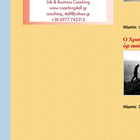
Θέματα:
Ο Χριστ
όχι ακο
Θέματα: