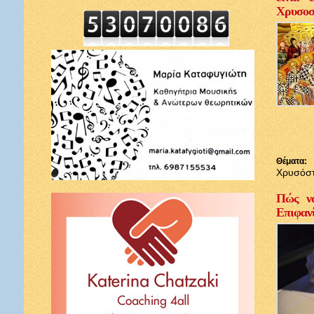
Χρυσοσ
Θέματα:
Χρυσόσ
Πώς να
Επιφαν