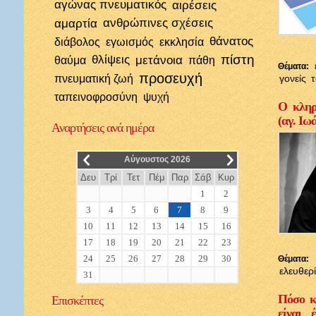
αγώνας πνευματικός
αιρέσεις
αμαρτία
ανθρώπινες σχέσεις
θάνατος
διάβολος
εγωισμός
εκκλησία
πίστη
θλίψεις
μετάνοια
θαύμα
πάθη
Θέματα:
προσευχή
πνευματική ζωή
γονείς
ταπεινοφροσύνη
ψυχή
Ο κληρι
(αγ. Ιω
Αναρτήσεις
ανά ημέρα
__
__
Αύγουστος 2026
Δευ
Τρί
Τετ
Πέμ
Παρ
Σάβ
Κυρ
1
2
3
4
5
6
7
8
9
10
11
12
13
14
15
16
17
18
19
20
21
22
23
24
25
26
27
28
29
30
Θέματα:
ελευθερ
31
Πόσο κ
Επισκέπτες
είναι 