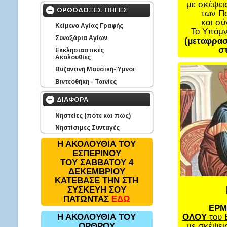
με σκέψει
ΟΡΘΟΔΟΞΕΣ ΠΗΓΕΣ
των Π
και σ
Κείμενο Αγίας Γραφής
Το Υπόμ
Συναξάρια Αγίων
(μεταφρασ
στ
Εκκλησιαστικές
Ακολουθίες
Βυζαντινή Μουσική-Ύμνοι
Βιντεοθήκη - Ταινίες
ΔΙΑΦΟΡΑ
Νηστείες (πότε και πως)
Νηστίσιμες Συνταγές
Η ΑΚΟΛΟΥΘΙΑ ΤΟΥ
ΕΣΠΕΡΙΝΟΥ
ΤΟΥ ΣΑΒΒΑΤΟΥ
4
ΔΕΚΕΜΒΡΙΟΥ
ΚΑΤΕΒΑΣΕ ΤΗΝ ΣΤΗ
ΣΥΣΚΕΥΗ ΣΟΥ
ΠΑΤΩΝΤΑΣ
ΕΔΩ
ΕΡΜ
ΟΛΟΥ
του 
Η ΑΚΟΛΟΥΘΙΑ ΤΟΥ
με σκέψει
ΟΡΘΡΟΥ