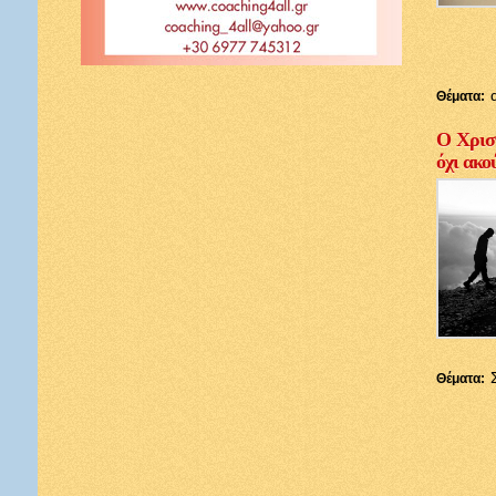
Θέματα:
Ο Χριστ
όχι ακο
Θέματα: