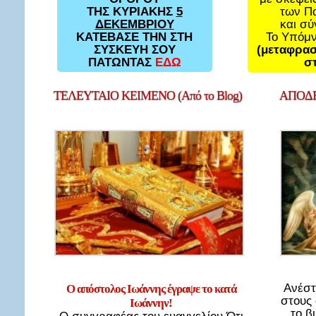
των Π
ΤΗΣ ΚΥΡΙΑΚΗΣ
5
και σ
ΔΕΚΕΜΒΡΙΟΥ
Το Υπόμ
ΚΑΤΕΒΑΣΕ ΤΗΝ ΣΤΗ
(μεταφρασ
ΣΥΣΚΕΥΗ ΣΟΥ
στ
ΠΑΤΩΝΤΑΣ
ΕΔΩ
ΤΕΛΕΥΤΑΙΟ
ΚΕΙΜΕΝΟ (Από το Blog)
ΑΠΟΔΕ
Ανέστ
Ο απόστολος Ιωάννης έγραψε το κατά
στους
Ιωάννην!
το β