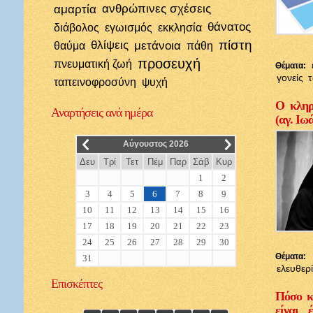
αμαρτία
ανθρώπινες σχέσεις
θάνατος
διάβολος
εγωισμός
εκκλησία
πίστη
θλίψεις
μετάνοια
θαύμα
πάθη
προσευχή
πνευματική ζωή
Θέματα:
γονείς
ταπεινοφροσύνη
ψυχή
Ο κληρι
Αναρτήσεις
ανά ημέρα
(αγ. Ιω
__
__
Αύγουστος 2026
Δευ
Τρί
Τετ
Πέμ
Παρ
Σάβ
Κυρ
1
2
3
4
5
6
7
8
9
10
11
12
13
14
15
16
17
18
19
20
21
22
23
24
25
26
27
28
29
30
Θέματα:
31
ελευθερ
Επισκέπτες
Πόσο κ
είναι 