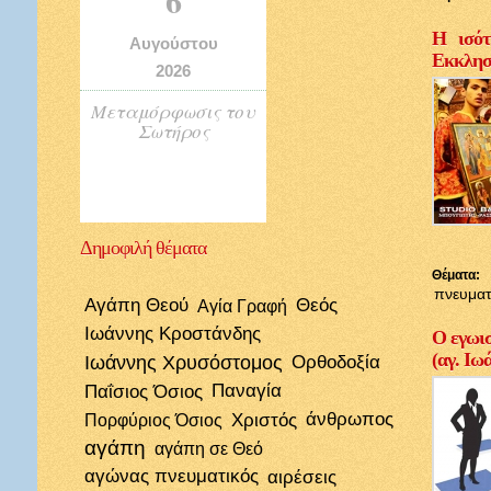
Η ισότ
Αυγούστου
Εκκλησί
2026
Μεταμόρφωσις του
Σωτήρος
Δημοφιλή
θέματα
Θέματα:
πνευματ
Αγάπη Θεού
Θεός
Αγία Γραφή
Ιωάννης Κροστάνδης
Ο εγωισ
(αγ. Ιω
Ιωάννης Χρυσόστομος
Ορθοδοξία
Παΐσιος Όσιος
Παναγία
Χριστός
άνθρωπος
Πορφύριος Όσιος
αγάπη
αγάπη σε Θεό
αγώνας πνευματικός
αιρέσεις