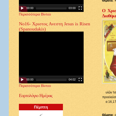
Θέματα:
00:00
03:00
Ο Χρισ
Περισσότερα Βίντεο
Διαθήκ
Νο16- Χριστος Ανεστη Jesus is Risen
(Spanoudakis)
00:00
04:02
Περισσότερα Βίντεο
υἱῶν Ἰσ
Εορτολόγιο
Ημέρας
προελεύσε
α 16,17
Πέμπτη
6
Θέματα: