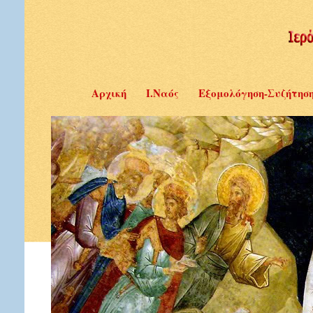
Αρχική
Ι.Ναός
Εξομολόγηση-Συζήτησ