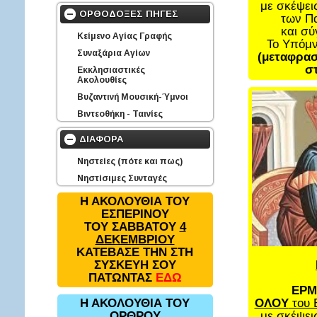
με σκέψει
ΟΡΘΟΔΟΞΕΣ ΠΗΓΕΣ
των Π
και σ
Κείμενο Αγίας Γραφής
Το Υπόμ
Συναξάρια Αγίων
(μεταφρασ
στ
Εκκλησιαστικές
Ακολουθίες
Βυζαντινή Μουσική-Ύμνοι
Βιντεοθήκη - Ταινίες
ΔΙΑΦΟΡΑ
Νηστείες (πότε και πως)
Νηστίσιμες Συνταγές
Η ΑΚΟΛΟΥΘΙΑ ΤΟΥ
ΕΣΠΕΡΙΝΟΥ
ΤΟΥ ΣΑΒΒΑΤΟΥ
4
ΔΕΚΕΜΒΡΙΟΥ
ΚΑΤΕΒΑΣΕ ΤΗΝ ΣΤΗ
ΣΥΣΚΕΥΗ ΣΟΥ
ΠΑΤΩΝΤΑΣ
ΕΔΩ
ΕΡΜ
ΟΛΟΥ
του 
Η ΑΚΟΛΟΥΘΙΑ ΤΟΥ
με σκέψει
ΟΡΘΡΟΥ