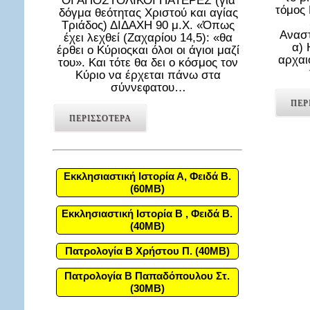
ΟΙ ΑΠΟΣΤΟΛΙΚΟΙ ΠΑΤΕΡΕΣ (για
τόμος
δόγμα θεότητας Χριστού και αγίας
Τριάδος) ΔΙΔΑΧΗ 90 μ.Χ. «Όπως
Αναστ
έχει λεχθεί (Ζαχαρίου 14,5): «θα
α) 
έρθει ο Κύριοςκαι όλοι οι άγιοι μαζί
αρχαι
του». Και τότε θα δει ο κόσμος τον
Κύριο να έρχεται πάνω στα
σύννεφατου…
ΠΕΡ
ΠΕΡΙΣΣΟΤΕΡΑ
Εκκλησιαστική Ιστορία Α, Φειδά Β.
(60MB)
Εκκλησιαστική Ιστορία Β , Φειδά Β.
(40MB)
Πατρολογία Β Χρήστου Π. (40MB)
Πατρολογία Β Παπαδόπουλου Στ.
(30MB)