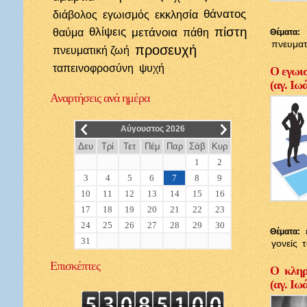
θάνατος
διάβολος
εγωισμός
εκκλησία
πίστη
θλίψεις
μετάνοια
θαύμα
πάθη
Θέματα:
πνευματ
προσευχή
πνευματική ζωή
ταπεινοφροσύνη
ψυχή
Ο εγωισ
(αγ. Ιω
Αναρτήσεις
ανά ημέρα
__
__
Αύγουστος 2026
Δευ
Τρί
Τετ
Πέμ
Παρ
Σάβ
Κυρ
1
2
3
4
5
6
7
8
9
10
11
12
13
14
15
16
17
18
19
20
21
22
23
24
25
26
27
28
29
30
Θέματα:
31
γονείς
Επισκέπτες
Ο κληρι
(αγ. Ιω