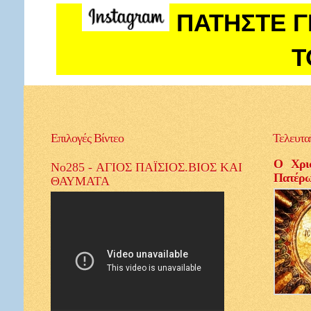
ΠΑΤΗΣΤΕ Γ
Τ
Επιλογές
Βίντεο
Τελευτα
Ο Χρισ
No285 - ΑΓΙΟΣ ΠΑΪΣΙΟΣ.ΒΙΟΣ ΚΑΙ
Πατέρ
ΘΑΥΜΑΤΑ