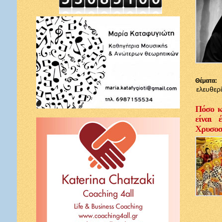
Θέματα:
ελευθερ
Πόσο κ
είναι 
Χρυσοσ