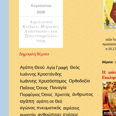
Αυγούστου
2026
Αιμιλιανού
Κυζίκου, Μύρωνος,
Αναστασίου και
Τριανταφύλλου
νεομ.
υἱῶν Ἰσ
προελεύσε
α 16,17
Δημοφιλή
θέματα
Θέματα:
Αγάπη Θεού
Θεός
Αγία Γραφή
Η ισότ
Ιωάννης Κροστάνδης
Εκκλησί
Ιωάννης Χρυσόστομος
Ορθοδοξία
Παΐσιος Όσιος
Παναγία
Χριστός
άνθρωπος
Πορφύριος Όσιος
αγάπη
αγάπη σε Θεό
αγώνας πνευματικός
αιρέσεις
αμαρτία
ανθρώπινες σχέσεις