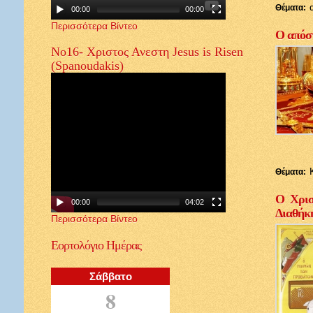
Θέματα:
00:00
00:00
Περισσότερα Βίντεο
Ο απόστ
Νο16- Χριστος Ανεστη Jesus is Risen
(Spanoudakis)
Θέματα:
Ο Χρισ
00:00
04:02
Διαθήκ
Περισσότερα Βίντεο
Εορτολόγιο
Ημέρας
Σάββατο
8