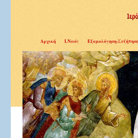
Αρχική
Ι.Ναός
Εξομολόγηση-Συζήτησ