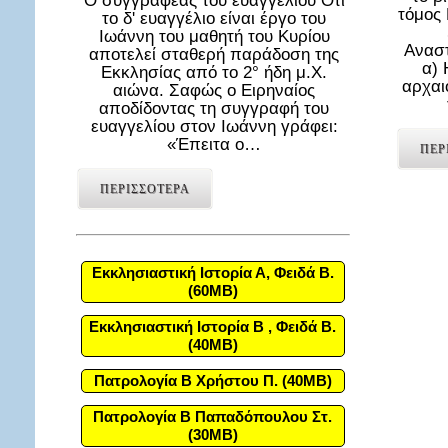
Ο συγγραφέας του ευαγγελίου Ότι
τόμος
το δ' ευαγγέλιο είναι έργο του
Ιωάννη του μαθητή του Κυρίου
Αναστ
αποτελεί σταθερή παράδοση της
α) 
Εκκλησίας από το 2° ήδη μ.Χ.
αρχαι
αιώνα. Σαφώς ο Ειρηναίος
αποδίδοντας τη συγγραφή του
ευαγγελίου στον Ιωάννη γράφει:
«Έπειτα ο…
ΠΕΡ
ΠΕΡΙΣΣΟΤΕΡΑ
Εκκλησιαστική Ιστορία Α, Φειδά Β.
(60MB)
Εκκλησιαστική Ιστορία Β , Φειδά Β.
(40MB)
Πατρολογία Β Χρήστου Π. (40MB)
Πατρολογία Β Παπαδόπουλου Στ.
(30MB)