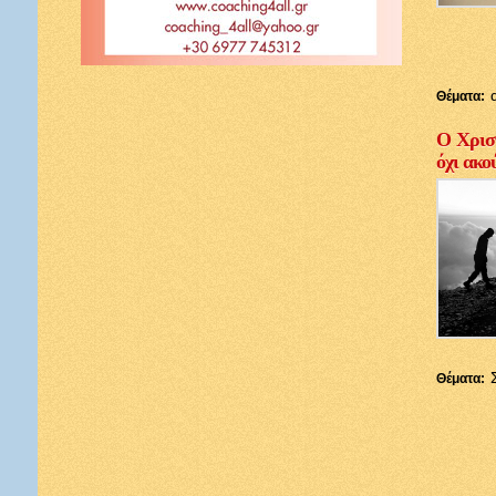
Θέματα:
Ο Χριστ
όχι ακο
Θέματα: