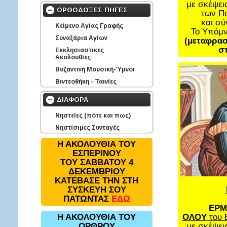
με σκέψει
ΟΡΘΟΔΟΞΕΣ ΠΗΓΕΣ
των Π
και σ
Κείμενο Αγίας Γραφής
Το Υπόμ
Συναξάρια Αγίων
(μεταφρασ
στ
Εκκλησιαστικές
Ακολουθίες
Βυζαντινή Μουσική-Ύμνοι
Βιντεοθήκη - Ταινίες
ΔΙΑΦΟΡΑ
Νηστείες (πότε και πως)
Νηστίσιμες Συνταγές
Η ΑΚΟΛΟΥΘΙΑ ΤΟΥ
ΕΣΠΕΡΙΝΟΥ
ΤΟΥ ΣΑΒΒΑΤΟΥ
4
ΔΕΚΕΜΒΡΙΟΥ
ΚΑΤΕΒΑΣΕ ΤΗΝ ΣΤΗ
ΣΥΣΚΕΥΗ ΣΟΥ
ΠΑΤΩΝΤΑΣ
ΕΔΩ
ΕΡΜ
ΟΛΟΥ
του 
Η ΑΚΟΛΟΥΘΙΑ ΤΟΥ
με σκέψει
ΟΡΘΡΟΥ