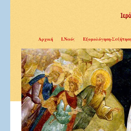
Αρχική
Ι.Ναός
Εξομολόγηση-Συζήτησ