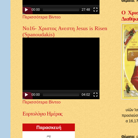
Θέματα:
00:00
27:48
Ο Χρισ
Περισσότερα Βίντεο
Διαθήκ
Νο16- Χριστος Ανεστη Jesus is Risen
(Spanoudakis)
00:00
04:02
Περισσότερα Βίντεο
υἱῶν Ἰσ
Εορτολόγιο
Ημέρας
προελεύσε
α 16,17
Παρασκευή
7
Θέματα: