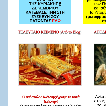
των Π
ΤΗΣ ΚΥΡΙΑΚΗΣ
5
και σ
ΔΕΚΕΜΒΡΙΟΥ
Το Υπόμ
ΚΑΤΕΒΑΣΕ ΤΗΝ ΣΤΗ
(μεταφρασ
ΣΥΣΚΕΥΗ ΣΟΥ
στ
ΠΑΤΩΝΤΑΣ
ΕΔΩ
ΤΕΛΕΥΤΑΙΟ
ΚΕΙΜΕΝΟ (Από το Blog)
ΑΠΟΔΕ
Ανέστ
Ο απόστολος Ιωάννης έγραψε το κατά
στους
Ιωάννην!
το β