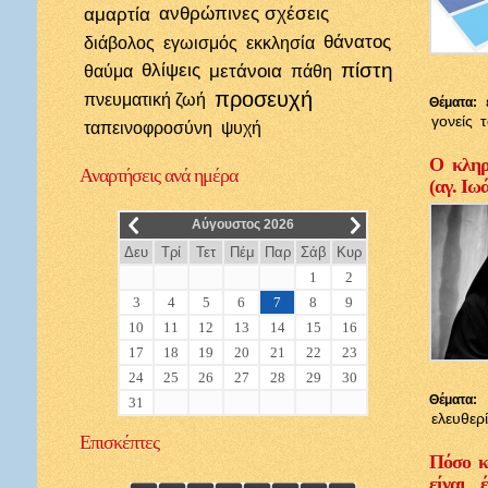
αμαρτία
ανθρώπινες σχέσεις
θάνατος
διάβολος
εγωισμός
εκκλησία
πίστη
θλίψεις
μετάνοια
θαύμα
πάθη
προσευχή
πνευματική ζωή
Θέματα:
γονείς
ταπεινοφροσύνη
ψυχή
Ο κληρι
Αναρτήσεις
ανά ημέρα
(αγ. Ιω
__
__
Αύγουστος 2026
Δευ
Τρί
Τετ
Πέμ
Παρ
Σάβ
Κυρ
1
2
3
4
5
6
7
8
9
10
11
12
13
14
15
16
17
18
19
20
21
22
23
24
25
26
27
28
29
30
Θέματα:
31
ελευθερ
Επισκέπτες
Πόσο κ
είναι 