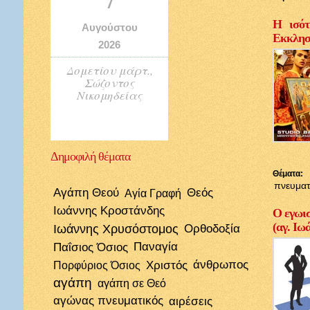
Η ισότ
Αυγούστου
Εκκλησί
2026
Δομετίου μάρτ.,
Σώζοντος
Νικομηδείας
Δημοφιλή
θέματα
Θέματα:
πνευματ
Αγάπη Θεού
Θεός
Αγία Γραφή
Ιωάννης Κροστάνδης
Ο εγωισ
(αγ. Ιω
Ιωάννης Χρυσόστομος
Ορθοδοξία
Παΐσιος Όσιος
Παναγία
Χριστός
άνθρωπος
Πορφύριος Όσιος
αγάπη
αγάπη σε Θεό
αγώνας πνευματικός
αιρέσεις