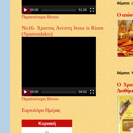
Θέματα:
00:00
51:26
Ο απόστ
Περισσότερα Βίντεο
Νο16- Χριστος Ανεστη Jesus is Risen
(Spanoudakis)
Θέματα:
Ο Χρισ
Διαθήκ
00:00
04:02
Περισσότερα Βίντεο
Εορτολόγιο
Ημέρας
Κυριακή