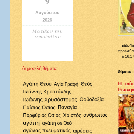
9
Αυγούστου
2026
Ματθίου του
αποστόλου
υἱῶν Ἰσ
προελεύσε
α 16,17
Δημοφιλή
θέματα
Θέματα:
Η ισότ
Αγάπη Θεού
Θεός
Αγία Γραφή
Εκκλησί
Ιωάννης Κροστάνδης
Ιωάννης Χρυσόστομος
Ορθοδοξία
Παΐσιος Όσιος
Παναγία
Χριστός
άνθρωπος
Πορφύριος Όσιος
αγάπη
αγάπη σε Θεό
αγώνας πνευματικός
αιρέσεις