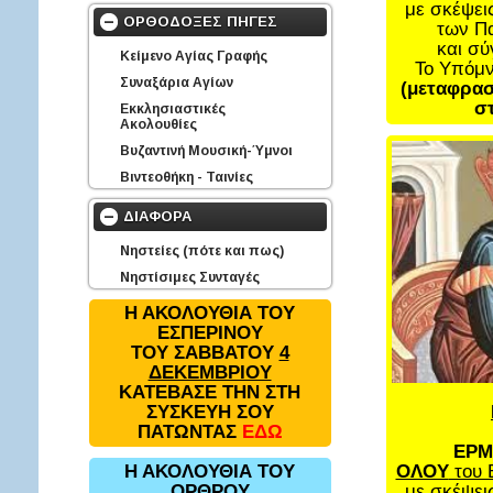
με σκέψει
ΟΡΘΟΔΟΞΕΣ ΠΗΓΕΣ
των Π
και σ
Κείμενο Αγίας Γραφής
Το Υπόμ
Συναξάρια Αγίων
(μεταφρασ
στ
Εκκλησιαστικές
Ακολουθίες
Βυζαντινή Μουσική-Ύμνοι
Βιντεοθήκη - Ταινίες
ΔΙΑΦΟΡΑ
Νηστείες (πότε και πως)
Νηστίσιμες Συνταγές
Η ΑΚΟΛΟΥΘΙΑ ΤΟΥ
ΕΣΠΕΡΙΝΟΥ
ΤΟΥ ΣΑΒΒΑΤΟΥ
4
ΔΕΚΕΜΒΡΙΟΥ
ΚΑΤΕΒΑΣΕ ΤΗΝ ΣΤΗ
ΣΥΣΚΕΥΗ ΣΟΥ
ΠΑΤΩΝΤΑΣ
ΕΔΩ
ΕΡΜ
ΟΛΟΥ
του 
Η ΑΚΟΛΟΥΘΙΑ ΤΟΥ
με σκέψει
ΟΡΘΡΟΥ