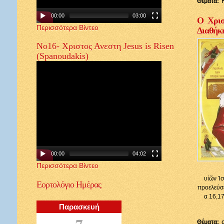
Θέματα:
00:00
03:00
Ο Χρισ
Περισσότερα Βίντεο
Διαθήκ
Νο16- Χριστος Ανεστη Jesus is Risen
(Spanoudakis)
00:00
04:02
Περισσότερα Βίντεο
υἱῶν Ἰσ
Εορτολόγιο
Ημέρας
προελεύσε
α 16,17
Παρασκευή
7
Θέματα: