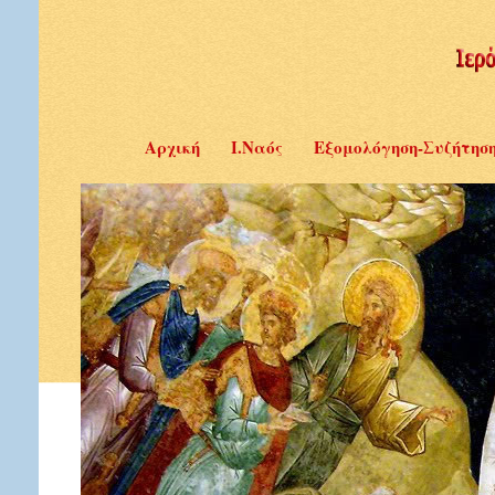
Αρχική
Ι.Ναός
Εξομολόγηση-Συζήτησ