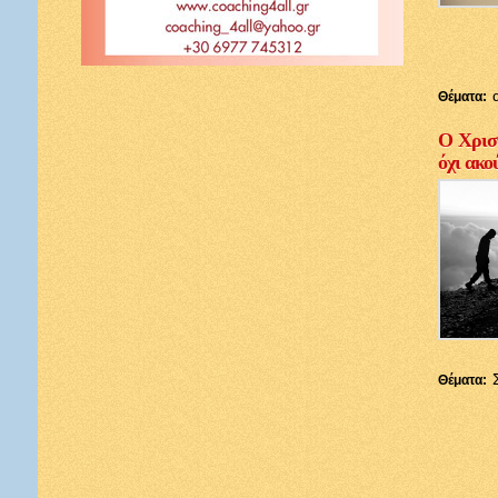
Θέματα:
Ο Χριστ
όχι ακο
Θέματα: