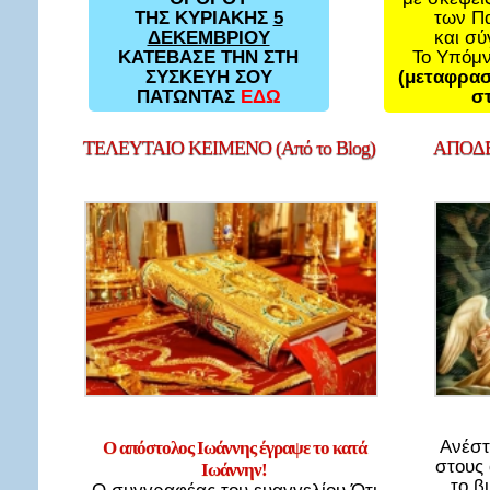
των Π
ΤΗΣ ΚΥΡΙΑΚΗΣ
5
και σ
ΔΕΚΕΜΒΡΙΟΥ
Το Υπόμ
ΚΑΤΕΒΑΣΕ ΤΗΝ ΣΤΗ
(μεταφρασ
ΣΥΣΚΕΥΗ ΣΟΥ
στ
ΠΑΤΩΝΤΑΣ
ΕΔΩ
ΤΕΛΕΥΤΑΙΟ
ΚΕΙΜΕΝΟ (Από το Blog)
ΑΠΟΔΕ
Ανέστ
Ο απόστολος Ιωάννης έγραψε το κατά
στους
Ιωάννην!
το β