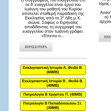
Ο συγγραφέας του ευαγγελίου Ότι
τόμος
το δ' ευαγγέλιο είναι έργο του
Ιωάννη του μαθητή του Κυρίου
Αναστ
αποτελεί σταθερή παράδοση της
α) 
Εκκλησίας από το 2° ήδη μ.Χ.
αρχαι
αιώνα. Σαφώς ο Ειρηναίος
αποδίδοντας τη συγγραφή του
ευαγγελίου στον Ιωάννη γράφει:
«Έπειτα ο…
ΠΕΡ
ΠΕΡΙΣΣΟΤΕΡΑ
Εκκλησιαστική Ιστορία Α, Φειδά Β.
(60MB)
Εκκλησιαστική Ιστορία Β , Φειδά Β.
(40MB)
Πατρολογία Β Χρήστου Π. (40MB)
Πατρολογία Β Παπαδόπουλου Στ.
(30MB)