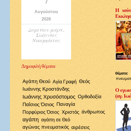
Η ισότ
Αυγούστου
Εκκλησί
2026
Δομετίου μάρτ.,
Σώζοντος
Νικομηδείας
Δημοφιλή
θέματα
Θέματα:
πνευματ
Αγάπη Θεού
Θεός
Αγία Γραφή
Ιωάννης Κροστάνδης
Ο εγωισ
(αγ. Ιω
Ιωάννης Χρυσόστομος
Ορθοδοξία
Παΐσιος Όσιος
Παναγία
Χριστός
άνθρωπος
Πορφύριος Όσιος
αγάπη
αγάπη σε Θεό
αγώνας πνευματικός
αιρέσεις