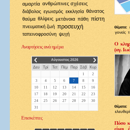
αμαρτία
ανθρώπινες σχέσεις
θάνατος
διάβολος
εγωισμός
εκκλησία
πίστη
θλίψεις
μετάνοια
θαύμα
πάθη
προσευχή
πνευματική ζωή
Θέματα:
γονείς
ταπεινοφροσύνη
ψυχή
Ο κληρι
Αναρτήσεις
ανά ημέρα
(αγ. Ιω
__
__
Αύγουστος 2026
Δευ
Τρί
Τετ
Πέμ
Παρ
Σάβ
Κυρ
1
2
3
4
5
6
7
8
9
10
11
12
13
14
15
16
17
18
19
20
21
22
23
24
25
26
27
28
29
30
Θέματα:
31
ελευθερ
Επισκέπτες
Πόσο κ
είναι 