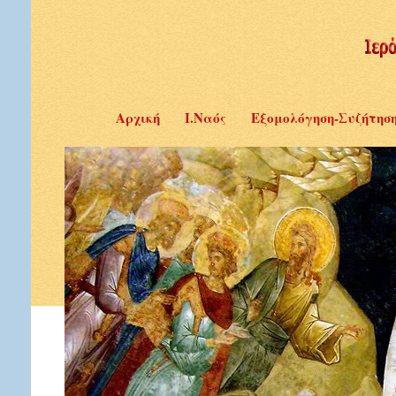
Αρχική
Ι.Ναός
Εξομολόγηση-Συζήτησ