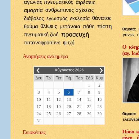
αγώνας πνευματικός
αιρέσεις
αμαρτία
ανθρώπινες σχέσεις
θάνατος
διάβολος
εγωισμός
εκκλησία
πίστη
θλίψεις
μετάνοια
θαύμα
πάθη
Θέματα:
προσευχή
πνευματική ζωή
γονείς
ταπεινοφροσύνη
ψυχή
Ο κληρι
(αγ. Ιω
Αναρτήσεις
ανά ημέρα
__
__
Αύγουστος 2026
Δευ
Τρί
Τετ
Πέμ
Παρ
Σάβ
Κυρ
1
2
3
4
5
6
7
8
9
10
11
12
13
14
15
16
17
18
19
20
21
22
23
24
25
26
27
28
29
30
Θέματα:
ελευθερ
31
Πόσο κ
Επισκέπτες
είναι 