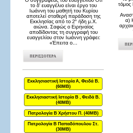
Ο συγγραφέας του ευαγγελίου Ότι
τόμος
το δ' ευαγγέλιο είναι έργο του
Ιωάννη του μαθητή του Κυρίου
Αναστ
αποτελεί σταθερή παράδοση της
α) 
Εκκλησίας από το 2° ήδη μ.Χ.
αρχαι
αιώνα. Σαφώς ο Ειρηναίος
αποδίδοντας τη συγγραφή του
ευαγγελίου στον Ιωάννη γράφει:
«Έπειτα ο…
ΠΕΡ
ΠΕΡΙΣΣΟΤΕΡΑ
Εκκλησιαστική Ιστορία Α, Φειδά Β.
(60MB)
Εκκλησιαστική Ιστορία Β , Φειδά Β.
(40MB)
Πατρολογία Β Χρήστου Π. (40MB)
Πατρολογία Β Παπαδόπουλου Στ.
(30MB)