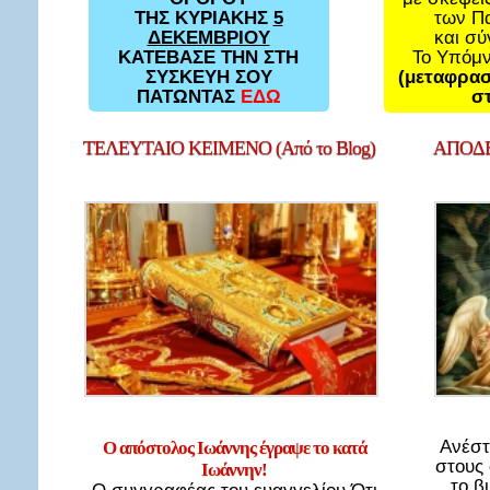
των Π
ΤΗΣ ΚΥΡΙΑΚΗΣ
5
και σ
ΔΕΚΕΜΒΡΙΟΥ
Το Υπόμ
ΚΑΤΕΒΑΣΕ ΤΗΝ ΣΤΗ
(μεταφρασ
ΣΥΣΚΕΥΗ ΣΟΥ
στ
ΠΑΤΩΝΤΑΣ
ΕΔΩ
ΤΕΛΕΥΤΑΙΟ
ΚΕΙΜΕΝΟ (Από το Blog)
ΑΠΟΔΕ
Ανέστ
Ο απόστολος Ιωάννης έγραψε το κατά
στους
Ιωάννην!
το β