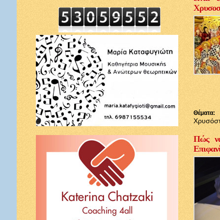
Χρυσοσ
Θέματα:
Χρυσόσ
Πώς να
Επιφαν