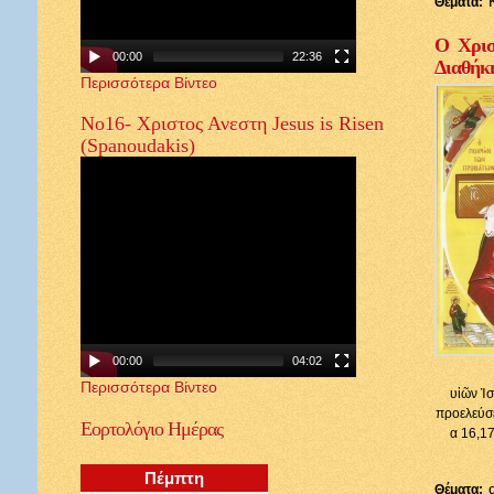
Θέματα:
Ο Χρισ
00:00
22:36
Διαθήκ
Περισσότερα Βίντεο
Νο16- Χριστος Ανεστη Jesus is Risen
(Spanoudakis)
00:00
04:02
Περισσότερα Βίντεο
υἱῶν Ἰσ
προελεύσε
Εορτολόγιο
Ημέρας
α 16,17
Πέμπτη
Θέματα: