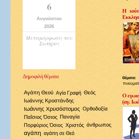
6
Η ισότ
Εκκλησί
Αυγούστου
2026
Μεταμόρφωσις του
Σωτήρος
Δημοφιλή
θέματα
Θέματα:
πνευματ
Αγάπη Θεού
Θεός
Αγία Γραφή
Ο εγωισ
Ιωάννης Κροστάνδης
(αγ. Ιω
Ιωάννης Χρυσόστομος
Ορθοδοξία
Παΐσιος Όσιος
Παναγία
Χριστός
άνθρωπος
Πορφύριος Όσιος
αγάπη
αγάπη σε Θεό