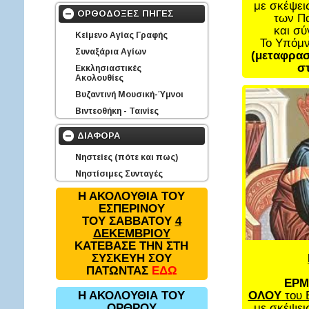
με σκέψει
ΟΡΘΟΔΟΞΕΣ ΠΗΓΕΣ
των Π
και σ
Κείμενο Αγίας Γραφής
Το Υπόμ
Συναξάρια Αγίων
(μεταφρασ
στ
Εκκλησιαστικές
Ακολουθίες
Βυζαντινή Μουσική-Ύμνοι
Βιντεοθήκη - Ταινίες
ΔΙΑΦΟΡΑ
Νηστείες (πότε και πως)
Νηστίσιμες Συνταγές
Η ΑΚΟΛΟΥΘΙΑ ΤΟΥ
ΕΣΠΕΡΙΝΟΥ
ΤΟΥ ΣΑΒΒΑΤΟΥ
4
ΔΕΚΕΜΒΡΙΟΥ
ΚΑΤΕΒΑΣΕ ΤΗΝ ΣΤΗ
ΣΥΣΚΕΥΗ ΣΟΥ
ΠΑΤΩΝΤΑΣ
ΕΔΩ
ΕΡΜ
ΟΛΟΥ
του 
Η ΑΚΟΛΟΥΘΙΑ ΤΟΥ
με σκέψει
ΟΡΘΡΟΥ