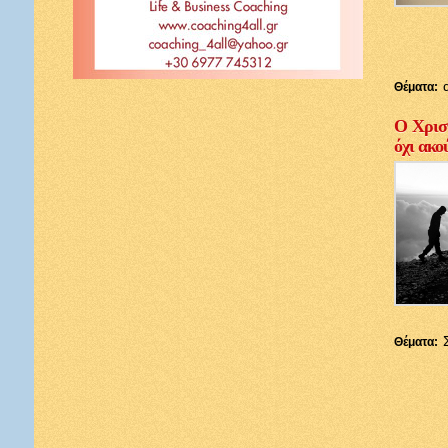
Θέματα:
Ο Χριστ
όχι ακο
Θέματα: