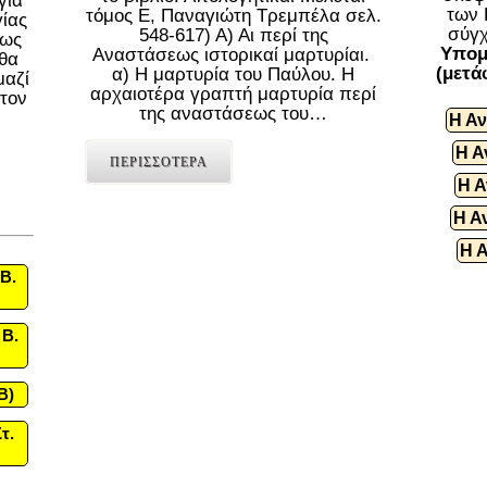
για
των 
τόμος Ε, Παναγιώτη Τρεμπέλα σελ.
γίας
σύγχ
548-617) Α) Αι περί της
πως
Υπομ
Αναστάσεως ιστορικαί μαρτυρίαι.
«θα
(μετά
α) Η μαρτυρία του Παύλου. Η
μαζί
αρχαιοτέρα γραπτή μαρτυρία περί
 τον
της αναστάσεως του…
Η Αν
Η Α
ΠΕΡΙΣΣΟΤΕΡΑ
Η Α
Η Α
Η 
Β.
 Β.
B)
τ.