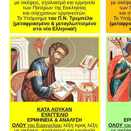
με σκέψεις, σχολιασμό και ερμηνεία
με σκέψε
των Πατέρων της Εκκλησίας
των 
και σύγχρονων ερμηνευτών.
και 
Το Υπόμνημα
του Π.Ν. Τρεμπέλα
Το Υπό
(μεταφρασμένο & μεταγλωττισμένο
(μεταφρα
στα νέα Ελληνικά!)
ΚΑΤΑ ΛΟΥΚΑΝ
ΕΥΑΓΓΕΛΙΟ
ΕΡΜΗΝΕΙΑ & ΑΝΑΛΥΣΗ
ΕΡ
ΟΛΟΥ
του Ευαγγελίου
λέξη προς λέξη
ΟΛΟΥ
του
με σκέψεις, σχολιασμό και ερμηνεία
με σκέψε