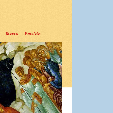
Βίντεο
Επικ/νία