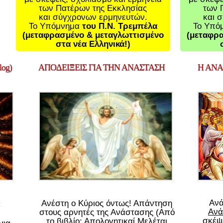
των Πατέρων της Εκκλησίας
των 
και σύγχρονων ερμηνευτών.
και 
Το Υπόμνημα
του Π.Ν. Τρεμπέλα
Το Υπό
(μεταφρασμένο & μεταγλωττισμένο
(μεταφρα
στα νέα Ελληνικά!)
og)
ΑΠΟΔΕΙΞΕΙΣ
ΓΙΑ ΤΗΝ ΑΝΑΣΤΑΣΗ
Η
ΑΝΑΣ
Αν
Ανέστη ο Κύριος όντως! Απάντηση
Ανά
στους αρνητές της Ανάστασης (Από
σκέψε
το βιβλίο: Απολογητικαί Μελέται