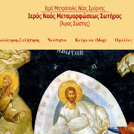
ολόγηση-Συζήτηση
Νεότητα
Κείμενα (blog)
Ομιλίες