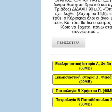
ΟΙ ΑΠΟΣΤΟΛΙΚΟΙ ΠΑΤΕΡΕΣ (
δόγμα θεότητας Χριστού και α
Τριάδος) ΔΙΔΑΧΗ 90 μ.Χ. «Ό
έχει λεχθεί (Ζαχαρίου 14,5): 
έρθει ο Κύριοςκαι όλοι οι άγιοι 
του». Και τότε θα δει ο κόσμος
Κύριο να έρχεται πάνω στα
σύννεφατου…
ΠΕΡΙΣΣΟΤΕΡΑ
Εκκλησιαστική Ιστορία Α, Φειδά 
(60MB)
Εκκλησιαστική Ιστορία Β , Φειδά
(40MB)
Πατρολογία Β Χρήστου Π. (40M
Πατρολογία Β Παπαδόπουλου Σ
(30MB)