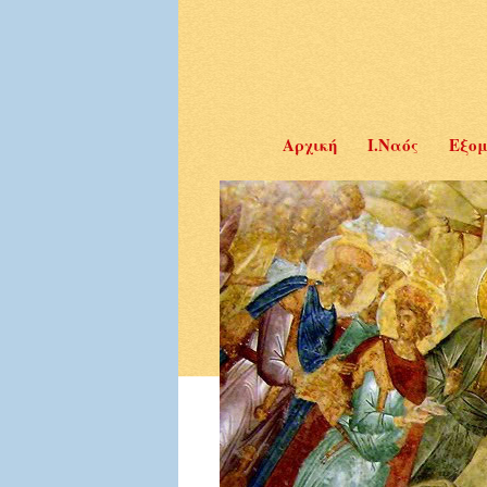
Αρχική
Ι.Ναός
Εξομ