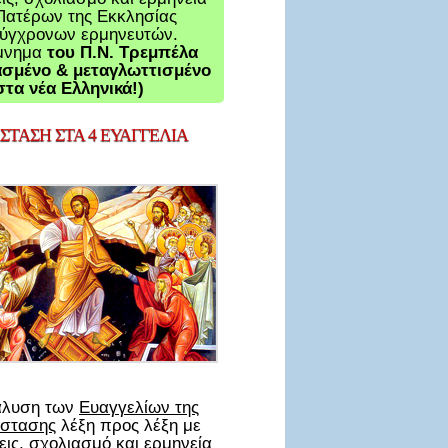
Πατέρων της Εκκλησίας
σύγχρονων ερμηνευτών.
μνημα
του Π.Ν. Τρεμπέλα
σμένο & μεταγλωττισμένο
στα νέα Ελληνικά!)
ΤΑΣΗ ΣΤΑ 4 ΕΥΑΓΓΕΛΙΑ
άλυση των
Ευαγγελίων της
στασης
λέξη προς λέξη με
ις, σχολιασμό και ερμηνεία